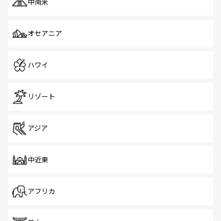
中南米
オセアニア
ハワイ
リゾート
アジア
中近東
アフリカ