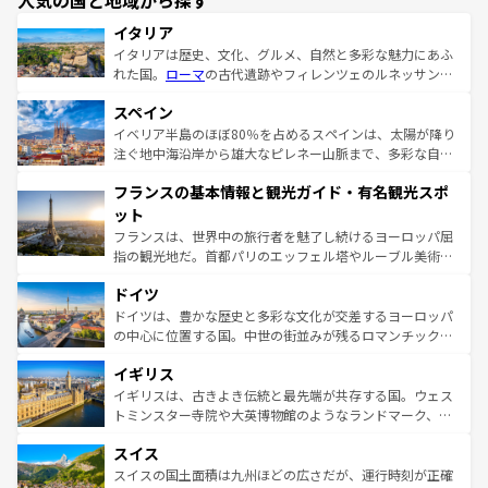
人気の国と地域から探す
イタリア
イタリアは歴史、文化、グルメ、自然と多彩な魅力にあふ
れた国。
ローマ
の古代遺跡やフィレンツェのルネッサンス
美術、ヴェネツィアの運河など、歴史あるスポットはもち
スペイン
ろん、トスカーナの美しい田園風景やアマルフィ海岸の絶
景など、自然景観も見逃せない。観光の合間には、本場の
イベリア半島のほぼ80％を占めるスペインは、太陽が降り
ピザやパスタなど、絶品のイタリア料理を堪能することも
注ぐ地中海沿岸から雄大なピレネー山脈まで、多彩な自然
できる。朝目覚めてから夜眠るまで、すべての瞬間を楽し
と文化が詰まったヨーロッパ屈指の旅行先だ。多様な地域
フランスの基本情報と観光ガイド・有名観光スポ
ませてくれるイタリアで、忘れられない旅をしてみよう！
文化が根付くこの国では、情熱的なフラメンコ、熱気あふ
なお、新着のイタリア情報は
コンテンツ一覧
を参照してほ
れる闘牛、そして美味しいタパスが生活の一部となってい
ット
しい。
る。首都マドリードの洗練された雰囲気や、バルセロナの
フランスは、世界中の旅行者を魅了し続けるヨーロッパ屈
アートに溢れた街角から、地方では古代ローマ遺跡や中世
指の観光地だ。首都パリのエッフェル塔やルーブル美術館
の城塞都市、穏やかなビーチリゾートまで多彩な表情を見
といった象徴的なスポットから、田舎町の古風な美しさま
せる。地方によって風土や気候が異なるスペインはその個
ドイツ
で、幅広い魅力が詰まっている。華麗な宮殿、歴史的な大
性で訪れる人を魅了する。 なお、新着のスペイン情報は
コ
聖堂、美しいビーチ、そして豊かな自然が、訪れる者を心
ドイツは、豊かな歴史と多彩な文化が交差するヨーロッパ
ンテンツ一覧
を参照してほしい。
から魅了する。また、フランスは美食の国としても知ら
の中心に位置する国。中世の街並みが残るロマンチック街
れ、フランス料理はユネスコ無形文化遺産にも登録されて
道から、未来を先取りするようなモダンな都市まで多様な
イギリス
いる。シャンパンの発祥地であるランス、プロヴァンスの
顔を持つこの国は、どこを歩いても飽きることがない。ベ
香り高いラベンダー畑など、多彩な楽しみ方が可能だ。さ
ルリンの文化的活気、バイエルン州のアルプスの絶景、そ
イギリスは、古きよき伝統と最先端が共存する国。ウェス
らに、パリ以外の地域にも魅力が溢れており、どの街角に
してライン川沿いのワイン畑といった風景は必見。ビール
トミンスター寺院や大英博物館のようなランドマーク、歴
も豊かな歴史と文化が息づいている。パリ以外の個性あふ
とソーセージを味わいながら地元の人と過ごす楽しい時間
史ある大学都市、美しい丘陵地帯や牧歌的な風景など、エ
れる地方に足を運ぶとそれぞれで全く異なる文化を体験で
スイス
は、お酒好きな人にはぜひ体験してほしい。 なお、新着の
リアごとに異なる魅力がある。また、優雅なアフタヌーン
きるだろう。 なお、新着のフランス情報は
コンテンツ一覧
ドイツ情報は
コンテンツ一覧
を参照してほしい。
ティー、ビール好きにはたまらない英国パブ、サッカー観
スイスの国土面積は九州ほどの広さだが、運行時刻が正確