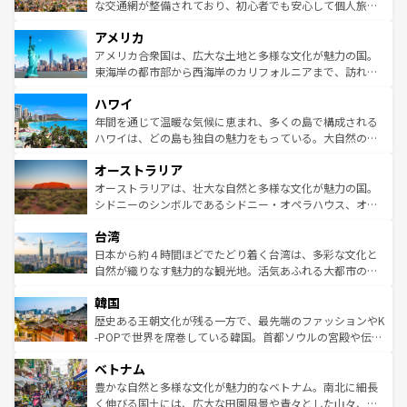
を参照してほしい。
戦など、本場だからこそできる体験も豊富。イギリスを旅
な交通網が整備されており、初心者でも安心して個人旅行
して楽しみつくそう。 なお、新着のイギリス情報は
コンテ
を楽しめる。日本同様に時刻表どおりの旅が可能だ。中世
アメリカ
ンツ一覧
を参照してほしい。
の建物がそのまま残る町や、スイスならではのユニークな
博物館もあり、アルプス観光だけでなく町歩きも満喫する
アメリカ合衆国は、広大な土地と多様な文化が魅力の国。
ことができる。国民の所得が高いため物価も高いが、旅行
東海岸の都市部から西海岸のカリフォルニアまで、訪れる
者向けの交通パス提供のサービスもあり、うまく活用すれ
場所ごとに異なる風景と体験が待っている。ニューヨーク
ハワイ
ば市内交通費無料で観光を楽しむこともできる。 なお、新
のような巨大都市は、観光、ショッピング、エンターテイ
着のスイス情報は
コンテンツ一覧
を参照してほしい。
ンメントが詰まった刺激的なスポットだ。一方、アメリカ
年間を通じて温暖な気候に恵まれ、多くの島で構成される
西部には大自然が広がり、グランドキャニオンやイエロー
ハワイは、どの島も独自の魅力をもっている。大自然の神
ストーン国立公園といった絶景が堪能できる。さらに、南
秘を感じたいなら、火山が生み出した壮大な景観を誇るハ
オーストラリア
部のニューオーリンズでは、音楽と美食が融合した独特の
ワイ島は見逃せない。また、定番の観光地といえばオアフ
文化が魅力。旅行者はアメリカの各地域で異なる魅力を楽
島だが、静かな自然を求めるならマウイ島やカウアイ島が
オーストラリアは、壮大な自然と多様な文化が魅力の国。
しみながら、その多様性と豊かな歴史を感じることができ
おすすめ。エメラルドグリーンに輝く海をはじめ、豊かな
シドニーのシンボルであるシドニー・オペラハウス、オー
るだろう。車でのロードトリップや列車の旅も、アメリカ
文化や歴史が息づいている。「アロハスピリット」と呼ば
ストラリア東海岸北部に広がる大サンゴ礁地帯グレートバ
ならではの贅沢な旅のスタイルだ。 なお、新着のアメリカ
台湾
れるおもてなしの心で訪れる人々を迎えてくれるハワイの
リアリーフや大陸中央部にそびえるウルル（エアーズロッ
情報は
コンテンツ一覧
を参照してほしい。
人々、おいしいローカルフードやハワイアンミュージッ
ク）、タスマニアの美しい原生林やケアンズの熱帯雨林な
日本から約４時間ほどでたどり着く台湾は、多彩な文化と
ク、伝統的なフラダンスなど、すべてがハワイの魅力を彩
ど、見どころがたくさん。また、カフェやワイン、オージ
自然が織りなす魅力的な観光地。活気あふれる大都市の台
っている。訪れるたびに新しい発見と感動が待っているハ
ービーフなどの食文化も豊かで、美味しいものであふれて
北やノスタルジックな町並みが人気な九份（ジォウフェ
ワイを、存分に味わってほしい。 なお、新着のハワイ情報
韓国
いる。アクティビティも充実しており、サーフィンやダイ
ン）、静ひつな山岳地帯である台湾東部など、都市の喧騒
は
コンテンツ一覧
を参照してほしい。
ビング、ハイキングなど、アウトドア好きにはたまらな
と山間の静けさが共存しており、訪れる人に新しい発見と
歴史ある王朝文化が残る一方で、最先端のファッションやK
い。オーストラリアの多彩な魅力を存分に味わいつくそ
驚きをもたらしてくれる。また、奥深い台湾の食文化も魅
-POPで世界を席巻している韓国。首都ソウルの宮殿や伝統
う。 なお、新着のオーストラリア情報は
コンテンツ一覧
を
力で、夜市などの屋台グルメから高級料理、ヘルシーで美
家屋が並ぶエリアでは韓国の歴史と文化に浸ることがで
参照してほしい。
ベトナム
容にもいいと評判のスイーツなど、バラエティ豊かな料理
き、地方に足を延ばせば四季折々の自然美を楽しむことが
が味わえる。 なお、新着の台湾情報は
コンテンツ一覧
を参
できる。そして、キムチや焼肉、絶品のストリートフード
豊かな自然と多様な文化が魅力的なベトナム。南北に細長
照してほしい。
まで、さまざまな韓国料理が待っている。夜には、韓国な
く伸びる国土には、広大な田園風景や青々とした山々、世