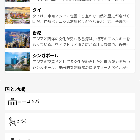
らではのナイトライフも堪能できる。あたたかいホスピタ
界遺産に登録された壮大な自然景観が点在し、都市部では
タイ
リティに包まれながら、韓国の多彩な魅力を心ゆくまで味
急速な発展と共に伝統が息づく。ハノイの古い町並みやホ
わってみてほしい。 なお、新着の韓国情報は
コンテンツ一
ーチミン市のフランス統治時代の建物も、独特の雰囲気を
タイは、東南アジアに位置する豊かな自然と歴史が息づく
覧
を参照してほしい。
醸し出している。また、バラエティの豊かさとおいしさで
国だ。首都バンコクは高層ビルが立ち並ぶ一方、伝統的な
世界中の食通を魅了してやまないベトナム料理も魅力のひ
寺院や市場がいたるところに点在し、古きよき文化と現代
香港
とつ。フォーやバインミー、ベトナムコーヒーなどは、ぜ
の活気が交差している。北部ではチェンマイなどの山岳地
ひ現地で味わいたい。どの地域を訪れてもあたたかい人々
帯で自然と触れ合い、南部ではプーケットやクラビの美し
アジアと西洋の文化が交わる香港は、特有のエネルギーを
が旅行者を迎えてくれるので、きっと忘れられない旅にな
いビーチでリゾート気分を楽しむことができる。タイ料理
もっている。ヴィクトリア湾に広がる壮大な景色、近未来
るはずだ。 なお、新着のベトナム情報は
コンテンツ一覧
を
は世界的に有名で、屋台から高級レストランまで味覚を刺
的なアートスポット、そして歴史と現代が融合した町並
参照してほしい。
シンガポール
激する。気候は一年中温暖で、どの季節にも異なる楽しみ
み、どこを訪れても感動するはず。観光スポットが密集し
が待っている。親しみやすいタイの人々、仏教を中心とし
ており、効率よく見どころを回れるのも魅力。息をのむよ
アジアの交差点として多文化が融合した独自の魅力を放つ
た文化、そして多様な観光資源が、訪れる旅人を魅了し続
うな絶景から文化的な体験まで、香港を存分に楽しみ尽く
シンガポール。未来的な建築物が並ぶマリーナベイ、歴史
ける。 なお、新着のタイ情報は
コンテンツ一覧
を参照して
そう。 なお、新着の香港情報は
コンテンツ一覧
を参照して
と伝統を感じられるエスニックタウン、多数の緑豊かな公
ほしい。
ほしい。
園や自然保護区など、自然が調和した近代的な景観と文化
の多様性あふれるカラフルな町は、どこを歩いても新しい
国と地域
発見がある。さらに、治安のよさや充実した公共交通機関
も、旅行者にとっては魅力的なポイント。グルメも豊富
で、ホーカーズは地元の風情を楽しめる外せないスポット
ヨーロッパ
だ。訪れる人を飽きさせないシンガポールで、多様な魅力
を体感しよう。 なお、新着のシンガポール情報は
コンテン
ツ一覧
を参照してほしい。
北米