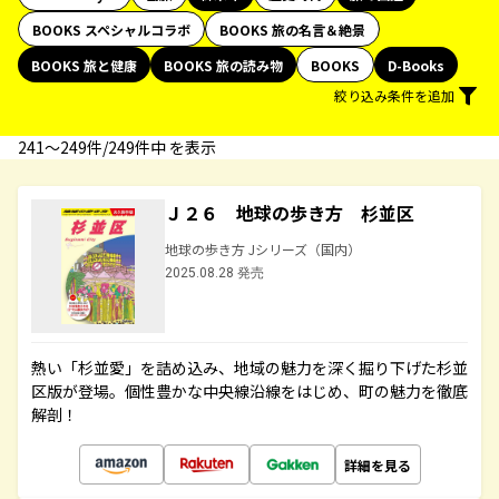
BOOKS スペシャルコラボ
BOOKS 旅の名言＆絶景
BOOKS 旅と健康
BOOKS 旅の読み物
BOOKS
D-Books
絞り込み条件を追加
241〜249件/249件中 を表示
Ｊ２６ 地球の歩き方 杉並区
地球の歩き方 Jシリーズ（国内）
2025.08.28 発売
熱い「杉並愛」を詰め込み、地域の魅力を深く掘り下げた杉並
区版が登場。個性豊かな中央線沿線をはじめ、町の魅力を徹底
解剖！
詳細を見る