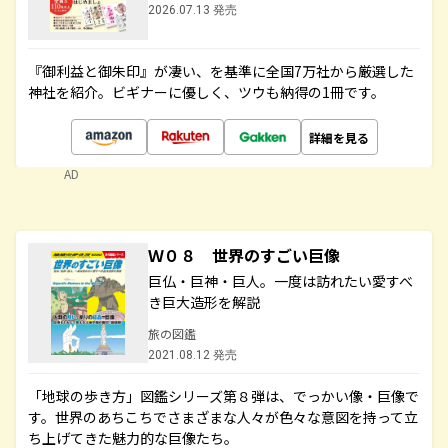
2026.07.13 発売
『御利益と御朱印』が凄い、を基準に全国7万社から厳選した
神社を紹介。ビギナーに優しく、ツウも納得の1冊です。
詳細を見る
AD
Ｗ０８ 世界のすごい巨像
巨仏・巨神・巨人。一度は訪れたい愛すべ
き巨大造形を解説
旅の図鑑
2021.08.12 発売
「地球の歩き方」図鑑シリーズ第８弾は、でっかい像・巨像で
す。世界のあちこちでさまざまな人々が色々な意図を持って立
ち上げてきた魅力的な巨像たち。