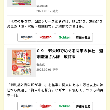
旅の図鑑
2021.08.12 発売
「地球の歩き方」図鑑シリーズ第９弾は、歴史好き、建築好き
必見の「城・宮殿・城塞都市」が堪能できる１冊。
詳細を見る
０９ 御朱印でめぐる関東の神社 週
末開運さんぽ 改訂版
御朱印
2025.02.06 発売
「御利益と御朱印が凄い」を基準に関東にある１万社以上の神
社から厳選して御朱印を紹介。ビギナーに優しく、ツウも納得
の一冊。
詳細を見る