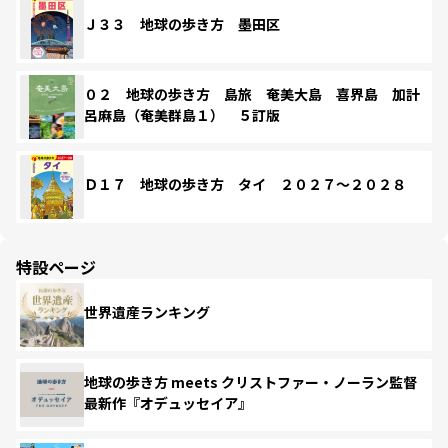
Ｊ３３ 地球の歩き方 墨田区
０２ 地球の歩き方 島旅 奄美大島 喜界島 加計
呂麻島（奄美群島１） ５訂版
Ｄ１７ 地球の歩き方 タイ ２０２７～２０２８
特設ページ
世界遺産ランキング
地球の歩き方 meets クリストファー・ノーラン監督
最新作『オデュッセイア』