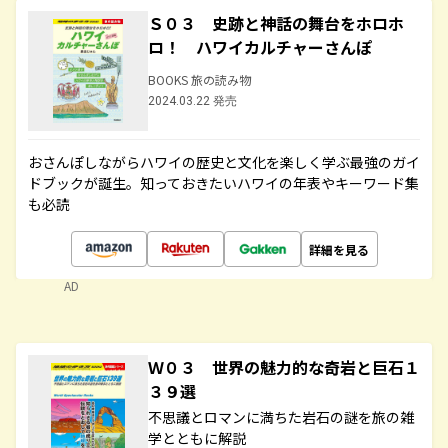
Ｓ０３ 史跡と神話の舞台をホロホ
ロ！ ハワイカルチャーさんぽ
BOOKS 旅の読み物
2024.03.22 発売
おさんぽしながらハワイの歴史と文化を楽しく学ぶ最強のガイ
ドブックが誕生。知っておきたいハワイの年表やキーワード集
も必読
詳細を見る
AD
Ｗ０３ 世界の魅力的な奇岩と巨石１
３９選
不思議とロマンに満ちた岩石の謎を旅の雑
学とともに解説