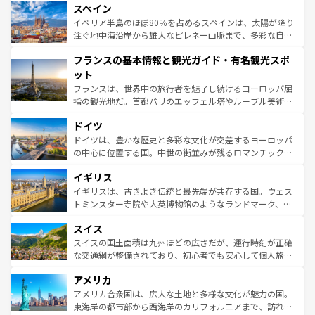
スペイン
ろん、トスカーナの美しい田園風景やアマルフィ海岸の絶
景など、自然景観も見逃せない。観光の合間には、本場の
イベリア半島のほぼ80％を占めるスペインは、太陽が降り
ピザやパスタなど、絶品のイタリア料理を堪能することも
注ぐ地中海沿岸から雄大なピレネー山脈まで、多彩な自然
できる。朝目覚めてから夜眠るまで、すべての瞬間を楽し
と文化が詰まったヨーロッパ屈指の旅行先だ。多様な地域
フランスの基本情報と観光ガイド・有名観光スポ
ませてくれるイタリアで、忘れられない旅をしてみよう！
文化が根付くこの国では、情熱的なフラメンコ、熱気あふ
なお、新着のイタリア情報は
コンテンツ一覧
を参照してほ
れる闘牛、そして美味しいタパスが生活の一部となってい
ット
しい。
る。首都マドリードの洗練された雰囲気や、バルセロナの
フランスは、世界中の旅行者を魅了し続けるヨーロッパ屈
アートに溢れた街角から、地方では古代ローマ遺跡や中世
指の観光地だ。首都パリのエッフェル塔やルーブル美術館
の城塞都市、穏やかなビーチリゾートまで多彩な表情を見
といった象徴的なスポットから、田舎町の古風な美しさま
せる。地方によって風土や気候が異なるスペインはその個
ドイツ
で、幅広い魅力が詰まっている。華麗な宮殿、歴史的な大
性で訪れる人を魅了する。 なお、新着のスペイン情報は
コ
聖堂、美しいビーチ、そして豊かな自然が、訪れる者を心
ドイツは、豊かな歴史と多彩な文化が交差するヨーロッパ
ンテンツ一覧
を参照してほしい。
から魅了する。また、フランスは美食の国としても知ら
の中心に位置する国。中世の街並みが残るロマンチック街
れ、フランス料理はユネスコ無形文化遺産にも登録されて
道から、未来を先取りするようなモダンな都市まで多様な
イギリス
いる。シャンパンの発祥地であるランス、プロヴァンスの
顔を持つこの国は、どこを歩いても飽きることがない。ベ
香り高いラベンダー畑など、多彩な楽しみ方が可能だ。さ
ルリンの文化的活気、バイエルン州のアルプスの絶景、そ
イギリスは、古きよき伝統と最先端が共存する国。ウェス
らに、パリ以外の地域にも魅力が溢れており、どの街角に
してライン川沿いのワイン畑といった風景は必見。ビール
トミンスター寺院や大英博物館のようなランドマーク、歴
も豊かな歴史と文化が息づいている。パリ以外の個性あふ
とソーセージを味わいながら地元の人と過ごす楽しい時間
史ある大学都市、美しい丘陵地帯や牧歌的な風景など、エ
れる地方に足を運ぶとそれぞれで全く異なる文化を体験で
スイス
は、お酒好きな人にはぜひ体験してほしい。 なお、新着の
リアごとに異なる魅力がある。また、優雅なアフタヌーン
きるだろう。 なお、新着のフランス情報は
コンテンツ一覧
ドイツ情報は
コンテンツ一覧
を参照してほしい。
ティー、ビール好きにはたまらない英国パブ、サッカー観
スイスの国土面積は九州ほどの広さだが、運行時刻が正確
を参照してほしい。
戦など、本場だからこそできる体験も豊富。イギリスを旅
な交通網が整備されており、初心者でも安心して個人旅行
して楽しみつくそう。 なお、新着のイギリス情報は
コンテ
を楽しめる。日本同様に時刻表どおりの旅が可能だ。中世
アメリカ
ンツ一覧
を参照してほしい。
の建物がそのまま残る町や、スイスならではのユニークな
博物館もあり、アルプス観光だけでなく町歩きも満喫する
アメリカ合衆国は、広大な土地と多様な文化が魅力の国。
ことができる。国民の所得が高いため物価も高いが、旅行
東海岸の都市部から西海岸のカリフォルニアまで、訪れる