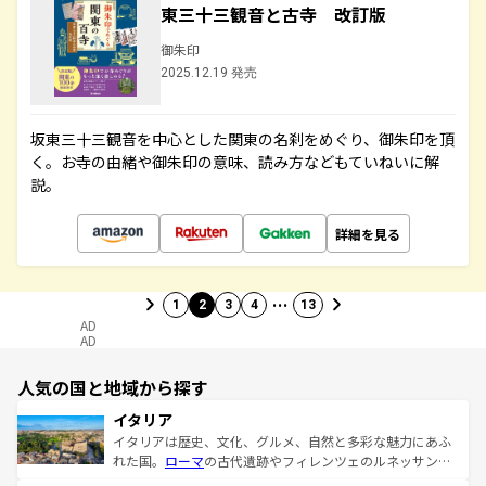
東三十三観音と古寺 改訂版
御朱印
2025.12.19 発売
坂東三十三観音を中心とした関東の名刹をめぐり、御朱印を頂
く。お寺の由緒や御朱印の意味、読み方などもていねいに解
説。
詳細を見る
…
1
2
3
4
13
AD
AD
人気の国と地域から探す
イタリア
イタリアは歴史、文化、グルメ、自然と多彩な魅力にあふ
れた国。
ローマ
の古代遺跡やフィレンツェのルネッサンス
美術、ヴェネツィアの運河など、歴史あるスポットはもち