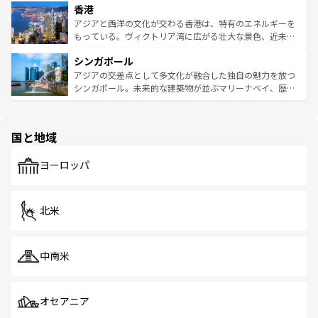
香港
とつ。フォーやバインミー、ベトナムコーヒーなどは、ぜ
の活気が交差している。北部ではチェンマイなどの山岳地
ひ現地で味わいたい。どの地域を訪れてもあたたかい人々
帯で自然と触れ合い、南部ではプーケットやクラビの美し
アジアと西洋の文化が交わる香港は、特有のエネルギーを
が旅行者を迎えてくれるので、きっと忘れられない旅にな
いビーチでリゾート気分を楽しむことができる。タイ料理
もっている。ヴィクトリア湾に広がる壮大な景色、近未来
るはずだ。 なお、新着のベトナム情報は
コンテンツ一覧
を
は世界的に有名で、屋台から高級レストランまで味覚を刺
的なアートスポット、そして歴史と現代が融合した町並
参照してほしい。
シンガポール
激する。気候は一年中温暖で、どの季節にも異なる楽しみ
み、どこを訪れても感動するはず。観光スポットが密集し
が待っている。親しみやすいタイの人々、仏教を中心とし
ており、効率よく見どころを回れるのも魅力。息をのむよ
アジアの交差点として多文化が融合した独自の魅力を放つ
た文化、そして多様な観光資源が、訪れる旅人を魅了し続
うな絶景から文化的な体験まで、香港を存分に楽しみ尽く
シンガポール。未来的な建築物が並ぶマリーナベイ、歴史
ける。 なお、新着のタイ情報は
コンテンツ一覧
を参照して
そう。 なお、新着の香港情報は
コンテンツ一覧
を参照して
と伝統を感じられるエスニックタウン、多数の緑豊かな公
ほしい。
ほしい。
園や自然保護区など、自然が調和した近代的な景観と文化
の多様性あふれるカラフルな町は、どこを歩いても新しい
国と地域
発見がある。さらに、治安のよさや充実した公共交通機関
も、旅行者にとっては魅力的なポイント。グルメも豊富
で、ホーカーズは地元の風情を楽しめる外せないスポット
ヨーロッパ
だ。訪れる人を飽きさせないシンガポールで、多様な魅力
を体感しよう。 なお、新着のシンガポール情報は
コンテン
ツ一覧
を参照してほしい。
北米
中南米
オセアニア