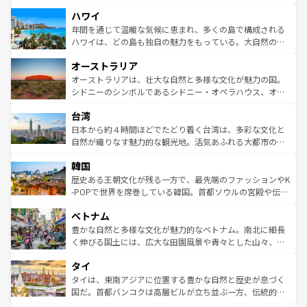
者向けの交通パス提供のサービスもあり、うまく活用すれ
場所ごとに異なる風景と体験が待っている。ニューヨーク
ハワイ
ば市内交通費無料で観光を楽しむこともできる。 なお、新
のような巨大都市は、観光、ショッピング、エンターテイ
着のスイス情報は
コンテンツ一覧
を参照してほしい。
ンメントが詰まった刺激的なスポットだ。一方、アメリカ
年間を通じて温暖な気候に恵まれ、多くの島で構成される
西部には大自然が広がり、グランドキャニオンやイエロー
ハワイは、どの島も独自の魅力をもっている。大自然の神
ストーン国立公園といった絶景が堪能できる。さらに、南
秘を感じたいなら、火山が生み出した壮大な景観を誇るハ
オーストラリア
部のニューオーリンズでは、音楽と美食が融合した独特の
ワイ島は見逃せない。また、定番の観光地といえばオアフ
文化が魅力。旅行者はアメリカの各地域で異なる魅力を楽
島だが、静かな自然を求めるならマウイ島やカウアイ島が
オーストラリアは、壮大な自然と多様な文化が魅力の国。
しみながら、その多様性と豊かな歴史を感じることができ
おすすめ。エメラルドグリーンに輝く海をはじめ、豊かな
シドニーのシンボルであるシドニー・オペラハウス、オー
るだろう。車でのロードトリップや列車の旅も、アメリカ
文化や歴史が息づいている。「アロハスピリット」と呼ば
ストラリア東海岸北部に広がる大サンゴ礁地帯グレートバ
ならではの贅沢な旅のスタイルだ。 なお、新着のアメリカ
台湾
れるおもてなしの心で訪れる人々を迎えてくれるハワイの
リアリーフや大陸中央部にそびえるウルル（エアーズロッ
情報は
コンテンツ一覧
を参照してほしい。
人々、おいしいローカルフードやハワイアンミュージッ
ク）、タスマニアの美しい原生林やケアンズの熱帯雨林な
日本から約４時間ほどでたどり着く台湾は、多彩な文化と
ク、伝統的なフラダンスなど、すべてがハワイの魅力を彩
ど、見どころがたくさん。また、カフェやワイン、オージ
自然が織りなす魅力的な観光地。活気あふれる大都市の台
っている。訪れるたびに新しい発見と感動が待っているハ
ービーフなどの食文化も豊かで、美味しいものであふれて
北やノスタルジックな町並みが人気な九份（ジォウフェ
ワイを、存分に味わってほしい。 なお、新着のハワイ情報
韓国
いる。アクティビティも充実しており、サーフィンやダイ
ン）、静ひつな山岳地帯である台湾東部など、都市の喧騒
は
コンテンツ一覧
を参照してほしい。
ビング、ハイキングなど、アウトドア好きにはたまらな
と山間の静けさが共存しており、訪れる人に新しい発見と
歴史ある王朝文化が残る一方で、最先端のファッションやK
い。オーストラリアの多彩な魅力を存分に味わいつくそ
驚きをもたらしてくれる。また、奥深い台湾の食文化も魅
-POPで世界を席巻している韓国。首都ソウルの宮殿や伝統
う。 なお、新着のオーストラリア情報は
コンテンツ一覧
を
力で、夜市などの屋台グルメから高級料理、ヘルシーで美
家屋が並ぶエリアでは韓国の歴史と文化に浸ることがで
参照してほしい。
ベトナム
容にもいいと評判のスイーツなど、バラエティ豊かな料理
き、地方に足を延ばせば四季折々の自然美を楽しむことが
が味わえる。 なお、新着の台湾情報は
コンテンツ一覧
を参
できる。そして、キムチや焼肉、絶品のストリートフード
豊かな自然と多様な文化が魅力的なベトナム。南北に細長
照してほしい。
まで、さまざまな韓国料理が待っている。夜には、韓国な
く伸びる国土には、広大な田園風景や青々とした山々、世
らではのナイトライフも堪能できる。あたたかいホスピタ
界遺産に登録された壮大な自然景観が点在し、都市部では
タイ
リティに包まれながら、韓国の多彩な魅力を心ゆくまで味
急速な発展と共に伝統が息づく。ハノイの古い町並みやホ
わってみてほしい。 なお、新着の韓国情報は
コンテンツ一
ーチミン市のフランス統治時代の建物も、独特の雰囲気を
タイは、東南アジアに位置する豊かな自然と歴史が息づく
覧
を参照してほしい。
醸し出している。また、バラエティの豊かさとおいしさで
国だ。首都バンコクは高層ビルが立ち並ぶ一方、伝統的な
世界中の食通を魅了してやまないベトナム料理も魅力のひ
寺院や市場がいたるところに点在し、古きよき文化と現代