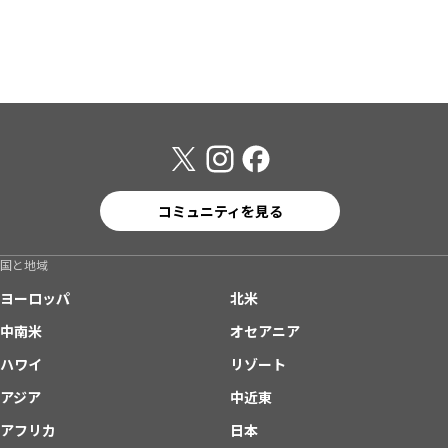
コミュニティを見る
国と地域
ヨーロッパ
北米
中南米
オセアニア
ハワイ
リゾート
アジア
中近東
アフリカ
日本