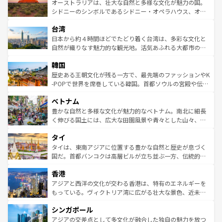
文化が魅力。旅行者はアメリカの各地域で異なる魅力を楽
島だが、静かな自然を求めるならマウイ島やカウアイ島が
オーストラリアは、壮大な自然と多様な文化が魅力の国。
しみながら、その多様性と豊かな歴史を感じることができ
おすすめ。エメラルドグリーンに輝く海をはじめ、豊かな
シドニーのシンボルであるシドニー・オペラハウス、オー
るだろう。車でのロードトリップや列車の旅も、アメリカ
文化や歴史が息づいている。「アロハスピリット」と呼ば
ストラリア東海岸北部に広がる大サンゴ礁地帯グレートバ
ならではの贅沢な旅のスタイルだ。 なお、新着のアメリカ
台湾
れるおもてなしの心で訪れる人々を迎えてくれるハワイの
リアリーフや大陸中央部にそびえるウルル（エアーズロッ
情報は
コンテンツ一覧
を参照してほしい。
人々、おいしいローカルフードやハワイアンミュージッ
ク）、タスマニアの美しい原生林やケアンズの熱帯雨林な
日本から約４時間ほどでたどり着く台湾は、多彩な文化と
ク、伝統的なフラダンスなど、すべてがハワイの魅力を彩
ど、見どころがたくさん。また、カフェやワイン、オージ
自然が織りなす魅力的な観光地。活気あふれる大都市の台
っている。訪れるたびに新しい発見と感動が待っているハ
ービーフなどの食文化も豊かで、美味しいものであふれて
北やノスタルジックな町並みが人気な九份（ジォウフェ
ワイを、存分に味わってほしい。 なお、新着のハワイ情報
韓国
いる。アクティビティも充実しており、サーフィンやダイ
ン）、静ひつな山岳地帯である台湾東部など、都市の喧騒
は
コンテンツ一覧
を参照してほしい。
ビング、ハイキングなど、アウトドア好きにはたまらな
と山間の静けさが共存しており、訪れる人に新しい発見と
歴史ある王朝文化が残る一方で、最先端のファッションやK
い。オーストラリアの多彩な魅力を存分に味わいつくそ
驚きをもたらしてくれる。また、奥深い台湾の食文化も魅
-POPで世界を席巻している韓国。首都ソウルの宮殿や伝統
う。 なお、新着のオーストラリア情報は
コンテンツ一覧
を
力で、夜市などの屋台グルメから高級料理、ヘルシーで美
家屋が並ぶエリアでは韓国の歴史と文化に浸ることがで
参照してほしい。
ベトナム
容にもいいと評判のスイーツなど、バラエティ豊かな料理
き、地方に足を延ばせば四季折々の自然美を楽しむことが
が味わえる。 なお、新着の台湾情報は
コンテンツ一覧
を参
できる。そして、キムチや焼肉、絶品のストリートフード
豊かな自然と多様な文化が魅力的なベトナム。南北に細長
照してほしい。
まで、さまざまな韓国料理が待っている。夜には、韓国な
く伸びる国土には、広大な田園風景や青々とした山々、世
らではのナイトライフも堪能できる。あたたかいホスピタ
界遺産に登録された壮大な自然景観が点在し、都市部では
タイ
リティに包まれながら、韓国の多彩な魅力を心ゆくまで味
急速な発展と共に伝統が息づく。ハノイの古い町並みやホ
わってみてほしい。 なお、新着の韓国情報は
コンテンツ一
ーチミン市のフランス統治時代の建物も、独特の雰囲気を
タイは、東南アジアに位置する豊かな自然と歴史が息づく
覧
を参照してほしい。
醸し出している。また、バラエティの豊かさとおいしさで
国だ。首都バンコクは高層ビルが立ち並ぶ一方、伝統的な
世界中の食通を魅了してやまないベトナム料理も魅力のひ
寺院や市場がいたるところに点在し、古きよき文化と現代
香港
とつ。フォーやバインミー、ベトナムコーヒーなどは、ぜ
の活気が交差している。北部ではチェンマイなどの山岳地
ひ現地で味わいたい。どの地域を訪れてもあたたかい人々
帯で自然と触れ合い、南部ではプーケットやクラビの美し
アジアと西洋の文化が交わる香港は、特有のエネルギーを
が旅行者を迎えてくれるので、きっと忘れられない旅にな
いビーチでリゾート気分を楽しむことができる。タイ料理
もっている。ヴィクトリア湾に広がる壮大な景色、近未来
るはずだ。 なお、新着のベトナム情報は
コンテンツ一覧
を
は世界的に有名で、屋台から高級レストランまで味覚を刺
的なアートスポット、そして歴史と現代が融合した町並
参照してほしい。
シンガポール
激する。気候は一年中温暖で、どの季節にも異なる楽しみ
み、どこを訪れても感動するはず。観光スポットが密集し
が待っている。親しみやすいタイの人々、仏教を中心とし
ており、効率よく見どころを回れるのも魅力。息をのむよ
アジアの交差点として多文化が融合した独自の魅力を放つ