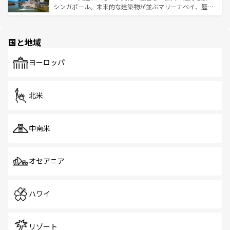
た文化、そして多様な観光資源が、訪れる旅人を魅了し続
うな絶景から文化的な体験まで、香港を存分に楽しみ尽く
シンガポール。未来的な建築物が並ぶマリーナベイ、歴史
ける。 なお、新着のタイ情報は
コンテンツ一覧
を参照して
そう。 なお、新着の香港情報は
コンテンツ一覧
を参照して
と伝統を感じられるエスニックタウン、多数の緑豊かな公
ほしい。
ほしい。
園や自然保護区など、自然が調和した近代的な景観と文化
の多様性あふれるカラフルな町は、どこを歩いても新しい
国と地域
発見がある。さらに、治安のよさや充実した公共交通機関
も、旅行者にとっては魅力的なポイント。グルメも豊富
で、ホーカーズは地元の風情を楽しめる外せないスポット
ヨーロッパ
だ。訪れる人を飽きさせないシンガポールで、多様な魅力
を体感しよう。 なお、新着のシンガポール情報は
コンテン
ツ一覧
を参照してほしい。
北米
中南米
オセアニア
ハワイ
リゾート