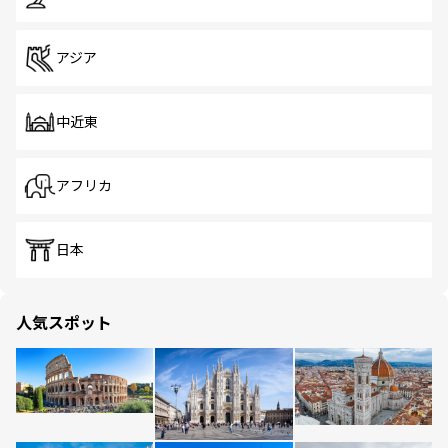
アジア
中近東
アフリカ
日本
人気スポット