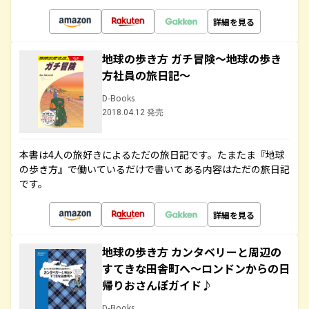
詳細を見る
地球の歩き方 ガチ冒険～地球の歩き
方社員の旅日記～
D-Books
2018.04.12 発売
本書は4人の旅好きによるただの旅日記です。たまたま『地球
の歩き方』で働いているだけで書いてある内容はただの旅日記
です。
詳細を見る
地球の歩き方 カンタベリーと周辺の
すてきな田舎町へ～ロンドンからの日
帰りおさんぽガイド♪
D-Books