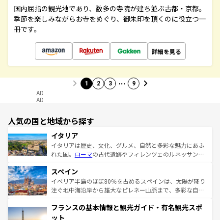
国内屈指の観光地であり、数多の寺院が建ち並ぶ古都・京都。
季節を楽しみながらお寺をめぐり、御朱印を頂くのに役立つ一
冊です。
詳細を見る
…
1
2
3
9
AD
AD
人気の国と地域から探す
イタリア
イタリアは歴史、文化、グルメ、自然と多彩な魅力にあふ
れた国。
ローマ
の古代遺跡やフィレンツェのルネッサンス
美術、ヴェネツィアの運河など、歴史あるスポットはもち
スペイン
ろん、トスカーナの美しい田園風景やアマルフィ海岸の絶
景など、自然景観も見逃せない。観光の合間には、本場の
イベリア半島のほぼ80％を占めるスペインは、太陽が降り
ピザやパスタなど、絶品のイタリア料理を堪能することも
注ぐ地中海沿岸から雄大なピレネー山脈まで、多彩な自然
できる。朝目覚めてから夜眠るまで、すべての瞬間を楽し
と文化が詰まったヨーロッパ屈指の旅行先だ。多様な地域
フランスの基本情報と観光ガイド・有名観光スポ
ませてくれるイタリアで、忘れられない旅をしてみよう！
文化が根付くこの国では、情熱的なフラメンコ、熱気あふ
なお、新着のイタリア情報は
コンテンツ一覧
を参照してほ
れる闘牛、そして美味しいタパスが生活の一部となってい
ット