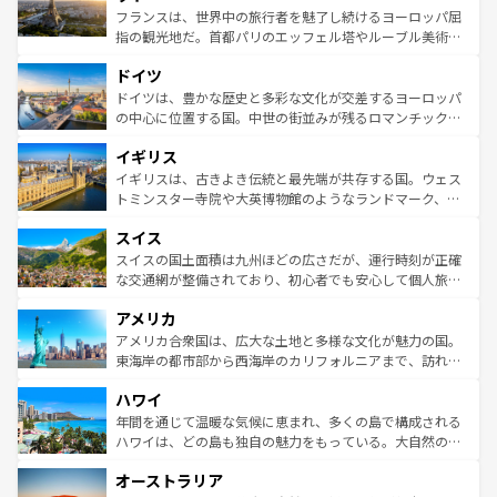
しい。
る。首都マドリードの洗練された雰囲気や、バルセロナの
フランスは、世界中の旅行者を魅了し続けるヨーロッパ屈
アートに溢れた街角から、地方では古代ローマ遺跡や中世
指の観光地だ。首都パリのエッフェル塔やルーブル美術館
の城塞都市、穏やかなビーチリゾートまで多彩な表情を見
といった象徴的なスポットから、田舎町の古風な美しさま
せる。地方によって風土や気候が異なるスペインはその個
ドイツ
で、幅広い魅力が詰まっている。華麗な宮殿、歴史的な大
性で訪れる人を魅了する。 なお、新着のスペイン情報は
コ
聖堂、美しいビーチ、そして豊かな自然が、訪れる者を心
ドイツは、豊かな歴史と多彩な文化が交差するヨーロッパ
ンテンツ一覧
を参照してほしい。
から魅了する。また、フランスは美食の国としても知ら
の中心に位置する国。中世の街並みが残るロマンチック街
れ、フランス料理はユネスコ無形文化遺産にも登録されて
道から、未来を先取りするようなモダンな都市まで多様な
イギリス
いる。シャンパンの発祥地であるランス、プロヴァンスの
顔を持つこの国は、どこを歩いても飽きることがない。ベ
香り高いラベンダー畑など、多彩な楽しみ方が可能だ。さ
ルリンの文化的活気、バイエルン州のアルプスの絶景、そ
イギリスは、古きよき伝統と最先端が共存する国。ウェス
らに、パリ以外の地域にも魅力が溢れており、どの街角に
してライン川沿いのワイン畑といった風景は必見。ビール
トミンスター寺院や大英博物館のようなランドマーク、歴
も豊かな歴史と文化が息づいている。パリ以外の個性あふ
とソーセージを味わいながら地元の人と過ごす楽しい時間
史ある大学都市、美しい丘陵地帯や牧歌的な風景など、エ
れる地方に足を運ぶとそれぞれで全く異なる文化を体験で
スイス
は、お酒好きな人にはぜひ体験してほしい。 なお、新着の
リアごとに異なる魅力がある。また、優雅なアフタヌーン
きるだろう。 なお、新着のフランス情報は
コンテンツ一覧
ドイツ情報は
コンテンツ一覧
を参照してほしい。
ティー、ビール好きにはたまらない英国パブ、サッカー観
スイスの国土面積は九州ほどの広さだが、運行時刻が正確
を参照してほしい。
戦など、本場だからこそできる体験も豊富。イギリスを旅
な交通網が整備されており、初心者でも安心して個人旅行
して楽しみつくそう。 なお、新着のイギリス情報は
コンテ
を楽しめる。日本同様に時刻表どおりの旅が可能だ。中世
アメリカ
ンツ一覧
を参照してほしい。
の建物がそのまま残る町や、スイスならではのユニークな
博物館もあり、アルプス観光だけでなく町歩きも満喫する
アメリカ合衆国は、広大な土地と多様な文化が魅力の国。
ことができる。国民の所得が高いため物価も高いが、旅行
東海岸の都市部から西海岸のカリフォルニアまで、訪れる
者向けの交通パス提供のサービスもあり、うまく活用すれ
場所ごとに異なる風景と体験が待っている。ニューヨーク
ハワイ
ば市内交通費無料で観光を楽しむこともできる。 なお、新
のような巨大都市は、観光、ショッピング、エンターテイ
着のスイス情報は
コンテンツ一覧
を参照してほしい。
ンメントが詰まった刺激的なスポットだ。一方、アメリカ
年間を通じて温暖な気候に恵まれ、多くの島で構成される
西部には大自然が広がり、グランドキャニオンやイエロー
ハワイは、どの島も独自の魅力をもっている。大自然の神
ストーン国立公園といった絶景が堪能できる。さらに、南
秘を感じたいなら、火山が生み出した壮大な景観を誇るハ
オーストラリア
部のニューオーリンズでは、音楽と美食が融合した独特の
ワイ島は見逃せない。また、定番の観光地といえばオアフ