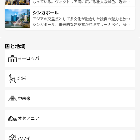
が旅行者を迎えてくれるので、きっと忘れられない旅にな
いビーチでリゾート気分を楽しむことができる。タイ料理
もっている。ヴィクトリア湾に広がる壮大な景色、近未来
るはずだ。 なお、新着のベトナム情報は
コンテンツ一覧
を
は世界的に有名で、屋台から高級レストランまで味覚を刺
的なアートスポット、そして歴史と現代が融合した町並
参照してほしい。
シンガポール
激する。気候は一年中温暖で、どの季節にも異なる楽しみ
み、どこを訪れても感動するはず。観光スポットが密集し
が待っている。親しみやすいタイの人々、仏教を中心とし
ており、効率よく見どころを回れるのも魅力。息をのむよ
アジアの交差点として多文化が融合した独自の魅力を放つ
た文化、そして多様な観光資源が、訪れる旅人を魅了し続
うな絶景から文化的な体験まで、香港を存分に楽しみ尽く
シンガポール。未来的な建築物が並ぶマリーナベイ、歴史
ける。 なお、新着のタイ情報は
コンテンツ一覧
を参照して
そう。 なお、新着の香港情報は
コンテンツ一覧
を参照して
と伝統を感じられるエスニックタウン、多数の緑豊かな公
ほしい。
ほしい。
園や自然保護区など、自然が調和した近代的な景観と文化
の多様性あふれるカラフルな町は、どこを歩いても新しい
国と地域
発見がある。さらに、治安のよさや充実した公共交通機関
も、旅行者にとっては魅力的なポイント。グルメも豊富
で、ホーカーズは地元の風情を楽しめる外せないスポット
ヨーロッパ
だ。訪れる人を飽きさせないシンガポールで、多様な魅力
を体感しよう。 なお、新着のシンガポール情報は
コンテン
ツ一覧
を参照してほしい。
北米
中南米
オセアニア
ハワイ