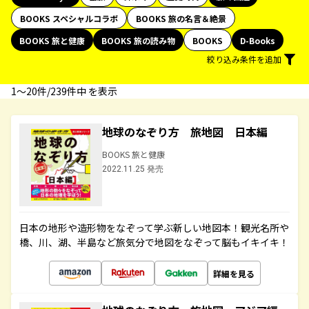
BOOKS スペシャルコラボ
BOOKS 旅の名言＆絶景
BOOKS 旅と健康
BOOKS 旅の読み物
BOOKS
D-Books
絞り込み条件を追加
1〜20件/239件中 を表示
地球のなぞり方 旅地図 日本編
BOOKS 旅と健康
2022.11.25 発売
日本の地形や造形物をなぞって学ぶ新しい地図本！観光名所や
橋、川、湖、半島など旅気分で地図をなぞって脳もイキイキ！
詳細を見る