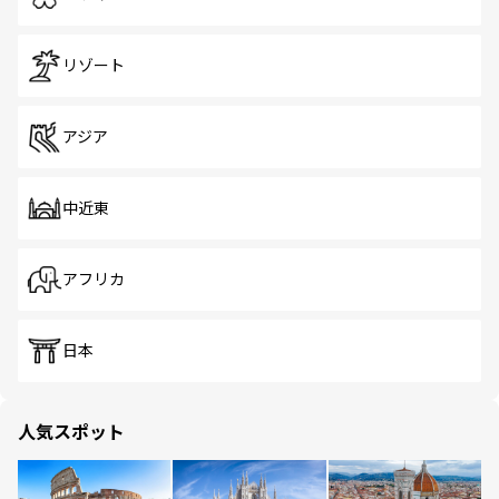
リゾート
アジア
中近東
アフリカ
日本
人気スポット