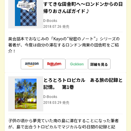
すてきな田舎町へ～ロンドンからの日
帰りおさんぽガイド♪
D-Books
2018.07.26 発売
英会話本でおなじみの「Kayoの“秘密のノート”」シリーズの
著者が、今度は自分の滞在するロンドン南東の田舎町をご紹
介！
詳細を見る
とろとろトロピカル ある旅の記録と
記憶。 第1巻
D-Books
2018.03.29 発売
子供の頃から夢見ていた南の島に滞在することになった筆者
が、島で出合うトロピカルでマジカルな45日間の記録と記