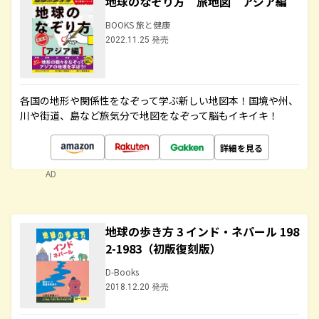
地球のなぞり方 旅地図 アジア編
BOOKS 旅と健康
2022.11.25 発売
各国の地形や関係性をなぞって学ぶ新しい地図本！国境や州、
川や街道、島など旅気分で地図をなぞって脳もイキイキ！
詳細を見る
AD
地球の歩き方 3 インド・ネパール 198
2-1983（初版復刻版）
D-Books
2018.12.20 発売