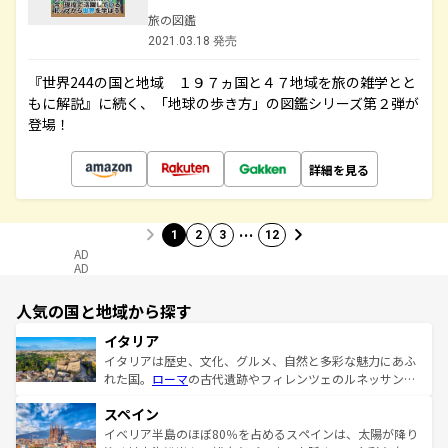
旅の図鑑
2021.03.18 発売
『世界244の国と地域 １９７ヵ国と４７地域を旅の雑学とと
もに解説』に続く、「地球の歩き方」の図鑑シリーズ第２弾が
登場！
詳細を見る
…
1
2
3
12
AD
AD
人気の国と地域から探す
イタリア
イタリアは歴史、文化、グルメ、自然と多彩な魅力にあふ
れた国。
ローマ
の古代遺跡やフィレンツェのルネッサンス
美術、ヴェネツィアの運河など、歴史あるスポットはもち
スペイン
ろん、トスカーナの美しい田園風景やアマルフィ海岸の絶
景など、自然景観も見逃せない。観光の合間には、本場の
イベリア半島のほぼ80％を占めるスペインは、太陽が降り