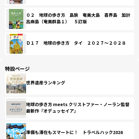
０２ 地球の歩き方 島旅 奄美大島 喜界島 加計
呂麻島（奄美群島１） ５訂版
Ｄ１７ 地球の歩き方 タイ ２０２７～２０２８
特設ページ
世界遺産ランキング
地球の歩き方 meets クリストファー・ノーラン監督
最新作『オデュッセイア』
準備も滞在もスマートに！ トラベルハック2026