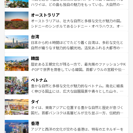
西部には大自然が広がり、グランドキャニオンやイエロー
ハワイは、どの島も独自の魅力をもっている。大自然の神
ストーン国立公園といった絶景が堪能できる。さらに、南
秘を感じたいなら、火山が生み出した壮大な景観を誇るハ
オーストラリア
部のニューオーリンズでは、音楽と美食が融合した独特の
ワイ島は見逃せない。また、定番の観光地といえばオアフ
文化が魅力。旅行者はアメリカの各地域で異なる魅力を楽
島だが、静かな自然を求めるならマウイ島やカウアイ島が
オーストラリアは、壮大な自然と多様な文化が魅力の国。
しみながら、その多様性と豊かな歴史を感じることができ
おすすめ。エメラルドグリーンに輝く海をはじめ、豊かな
シドニーのシンボルであるシドニー・オペラハウス、オー
るだろう。車でのロードトリップや列車の旅も、アメリカ
文化や歴史が息づいている。「アロハスピリット」と呼ば
ストラリア東海岸北部に広がる大サンゴ礁地帯グレートバ
ならではの贅沢な旅のスタイルだ。 なお、新着のアメリカ
台湾
れるおもてなしの心で訪れる人々を迎えてくれるハワイの
リアリーフや大陸中央部にそびえるウルル（エアーズロッ
情報は
コンテンツ一覧
を参照してほしい。
人々、おいしいローカルフードやハワイアンミュージッ
ク）、タスマニアの美しい原生林やケアンズの熱帯雨林な
日本から約４時間ほどでたどり着く台湾は、多彩な文化と
ク、伝統的なフラダンスなど、すべてがハワイの魅力を彩
ど、見どころがたくさん。また、カフェやワイン、オージ
自然が織りなす魅力的な観光地。活気あふれる大都市の台
っている。訪れるたびに新しい発見と感動が待っているハ
ービーフなどの食文化も豊かで、美味しいものであふれて
北やノスタルジックな町並みが人気な九份（ジォウフェ
ワイを、存分に味わってほしい。 なお、新着のハワイ情報
韓国
いる。アクティビティも充実しており、サーフィンやダイ
ン）、静ひつな山岳地帯である台湾東部など、都市の喧騒
は
コンテンツ一覧
を参照してほしい。
ビング、ハイキングなど、アウトドア好きにはたまらな
と山間の静けさが共存しており、訪れる人に新しい発見と
歴史ある王朝文化が残る一方で、最先端のファッションやK
い。オーストラリアの多彩な魅力を存分に味わいつくそ
驚きをもたらしてくれる。また、奥深い台湾の食文化も魅
-POPで世界を席巻している韓国。首都ソウルの宮殿や伝統
う。 なお、新着のオーストラリア情報は
コンテンツ一覧
を
力で、夜市などの屋台グルメから高級料理、ヘルシーで美
家屋が並ぶエリアでは韓国の歴史と文化に浸ることがで
参照してほしい。
ベトナム
容にもいいと評判のスイーツなど、バラエティ豊かな料理
き、地方に足を延ばせば四季折々の自然美を楽しむことが
が味わえる。 なお、新着の台湾情報は
コンテンツ一覧
を参
できる。そして、キムチや焼肉、絶品のストリートフード
豊かな自然と多様な文化が魅力的なベトナム。南北に細長
照してほしい。
まで、さまざまな韓国料理が待っている。夜には、韓国な
く伸びる国土には、広大な田園風景や青々とした山々、世
らではのナイトライフも堪能できる。あたたかいホスピタ
界遺産に登録された壮大な自然景観が点在し、都市部では
タイ
リティに包まれながら、韓国の多彩な魅力を心ゆくまで味
急速な発展と共に伝統が息づく。ハノイの古い町並みやホ
わってみてほしい。 なお、新着の韓国情報は
コンテンツ一
ーチミン市のフランス統治時代の建物も、独特の雰囲気を
タイは、東南アジアに位置する豊かな自然と歴史が息づく
覧
を参照してほしい。
醸し出している。また、バラエティの豊かさとおいしさで
国だ。首都バンコクは高層ビルが立ち並ぶ一方、伝統的な
世界中の食通を魅了してやまないベトナム料理も魅力のひ
寺院や市場がいたるところに点在し、古きよき文化と現代
香港
とつ。フォーやバインミー、ベトナムコーヒーなどは、ぜ
の活気が交差している。北部ではチェンマイなどの山岳地
ひ現地で味わいたい。どの地域を訪れてもあたたかい人々
帯で自然と触れ合い、南部ではプーケットやクラビの美し
アジアと西洋の文化が交わる香港は、特有のエネルギーを