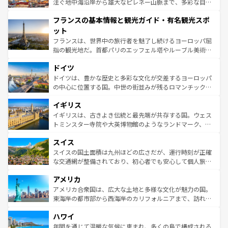
ピザやパスタなど、絶品のイタリア料理を堪能することも
注ぐ地中海沿岸から雄大なピレネー山脈まで、多彩な自然
できる。朝目覚めてから夜眠るまで、すべての瞬間を楽し
と文化が詰まったヨーロッパ屈指の旅行先だ。多様な地域
フランスの基本情報と観光ガイド・有名観光スポ
ませてくれるイタリアで、忘れられない旅をしてみよう！
文化が根付くこの国では、情熱的なフラメンコ、熱気あふ
なお、新着のイタリア情報は
コンテンツ一覧
を参照してほ
れる闘牛、そして美味しいタパスが生活の一部となってい
ット
しい。
る。首都マドリードの洗練された雰囲気や、バルセロナの
フランスは、世界中の旅行者を魅了し続けるヨーロッパ屈
アートに溢れた街角から、地方では古代ローマ遺跡や中世
指の観光地だ。首都パリのエッフェル塔やルーブル美術館
の城塞都市、穏やかなビーチリゾートまで多彩な表情を見
といった象徴的なスポットから、田舎町の古風な美しさま
せる。地方によって風土や気候が異なるスペインはその個
ドイツ
で、幅広い魅力が詰まっている。華麗な宮殿、歴史的な大
性で訪れる人を魅了する。 なお、新着のスペイン情報は
コ
聖堂、美しいビーチ、そして豊かな自然が、訪れる者を心
ドイツは、豊かな歴史と多彩な文化が交差するヨーロッパ
ンテンツ一覧
を参照してほしい。
から魅了する。また、フランスは美食の国としても知ら
の中心に位置する国。中世の街並みが残るロマンチック街
れ、フランス料理はユネスコ無形文化遺産にも登録されて
道から、未来を先取りするようなモダンな都市まで多様な
イギリス
いる。シャンパンの発祥地であるランス、プロヴァンスの
顔を持つこの国は、どこを歩いても飽きることがない。ベ
香り高いラベンダー畑など、多彩な楽しみ方が可能だ。さ
ルリンの文化的活気、バイエルン州のアルプスの絶景、そ
イギリスは、古きよき伝統と最先端が共存する国。ウェス
らに、パリ以外の地域にも魅力が溢れており、どの街角に
してライン川沿いのワイン畑といった風景は必見。ビール
トミンスター寺院や大英博物館のようなランドマーク、歴
も豊かな歴史と文化が息づいている。パリ以外の個性あふ
とソーセージを味わいながら地元の人と過ごす楽しい時間
史ある大学都市、美しい丘陵地帯や牧歌的な風景など、エ
れる地方に足を運ぶとそれぞれで全く異なる文化を体験で
スイス
は、お酒好きな人にはぜひ体験してほしい。 なお、新着の
リアごとに異なる魅力がある。また、優雅なアフタヌーン
きるだろう。 なお、新着のフランス情報は
コンテンツ一覧
ドイツ情報は
コンテンツ一覧
を参照してほしい。
ティー、ビール好きにはたまらない英国パブ、サッカー観
スイスの国土面積は九州ほどの広さだが、運行時刻が正確
を参照してほしい。
戦など、本場だからこそできる体験も豊富。イギリスを旅
な交通網が整備されており、初心者でも安心して個人旅行
して楽しみつくそう。 なお、新着のイギリス情報は
コンテ
を楽しめる。日本同様に時刻表どおりの旅が可能だ。中世
アメリカ
ンツ一覧
を参照してほしい。
の建物がそのまま残る町や、スイスならではのユニークな
博物館もあり、アルプス観光だけでなく町歩きも満喫する
アメリカ合衆国は、広大な土地と多様な文化が魅力の国。
ことができる。国民の所得が高いため物価も高いが、旅行
東海岸の都市部から西海岸のカリフォルニアまで、訪れる
者向けの交通パス提供のサービスもあり、うまく活用すれ
場所ごとに異なる風景と体験が待っている。ニューヨーク
ハワイ
ば市内交通費無料で観光を楽しむこともできる。 なお、新
のような巨大都市は、観光、ショッピング、エンターテイ
着のスイス情報は
コンテンツ一覧
を参照してほしい。
ンメントが詰まった刺激的なスポットだ。一方、アメリカ
年間を通じて温暖な気候に恵まれ、多くの島で構成される