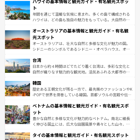
着のスイス情報は
コンテンツ一覧
を参照してほしい。
ハワイの基本情報と観光ガイド・有名観光スポッ
のような巨大都市は、観光、ショッピング、エンターテイ
ンメントが詰まった刺激的なスポットだ。一方、アメリカ
ト
西部には大自然が広がり、グランドキャニオンやイエロー
年間を通じて温暖な気候に恵まれ、多くの島で構成される
ストーン国立公園といった絶景が堪能できる。さらに、南
ハワイは、どの島も独自の魅力をもっている。大自然の神
部のニューオーリンズでは、音楽と美食が融合した独特の
秘を感じたいなら、火山が生み出した壮大な景観を誇るハ
文化が魅力。旅行者はアメリカの各地域で異なる魅力を楽
オーストラリアの基本情報と観光ガイド・有名観
ワイ島は見逃せない。また、定番の観光地といえばオアフ
しみながら、その多様性と豊かな歴史を感じることができ
島だが、静かな自然を求めるならマウイ島やカウアイ島が
光スポット
るだろう。車でのロードトリップや列車の旅も、アメリカ
おすすめ。エメラルドグリーンに輝く海をはじめ、豊かな
オーストラリアは、壮大な自然と多様な文化が魅力の国。
ならではの贅沢な旅のスタイルだ。 なお、新着のアメリカ
文化や歴史が息づいている。「アロハスピリット」と呼ば
シドニーのシンボルであるシドニー・オペラハウス、オー
情報は
コンテンツ一覧
を参照してほしい。
れるおもてなしの心で訪れる人々を迎えてくれるハワイの
ストラリア東海岸北部に広がる大サンゴ礁地帯グレートバ
人々、おいしいローカルフードやハワイアンミュージッ
台湾
リアリーフや大陸中央部にそびえるウルル（エアーズロッ
ク、伝統的なフラダンスなど、すべてがハワイの魅力を彩
ク）、タスマニアの美しい原生林やケアンズの熱帯雨林な
日本から約４時間ほどでたどり着く台湾は、多彩な文化と
っている。訪れるたびに新しい発見と感動が待っているハ
ど、見どころがたくさん。また、カフェやワイン、オージ
自然が織りなす魅力的な観光地。活気あふれる大都市の台
ワイを、存分に味わってほしい。 なお、新着のハワイ情報
ービーフなどの食文化も豊かで、美味しいものであふれて
北やノスタルジックな町並みが人気な九份（ジォウフェ
は
コンテンツ一覧
を参照してほしい。
韓国
いる。アクティビティも充実しており、サーフィンやダイ
ン）、静ひつな山岳地帯である台湾東部など、都市の喧騒
ビング、ハイキングなど、アウトドア好きにはたまらな
と山間の静けさが共存しており、訪れる人に新しい発見と
歴史ある王朝文化が残る一方で、最先端のファッションやK
い。オーストラリアの多彩な魅力を存分に味わいつくそ
驚きをもたらしてくれる。また、奥深い台湾の食文化も魅
-POPで世界を席巻している韓国。首都ソウルの宮殿や伝統
う。 なお、新着のオーストラリア情報は
コンテンツ一覧
を
力で、夜市などの屋台グルメから高級料理、ヘルシーで美
家屋が並ぶエリアでは韓国の歴史と文化に浸ることがで
参照してほしい。
ベトナムの基本情報と観光ガイド・有名観光スポ
容にもいいと評判のスイーツなど、バラエティ豊かな料理
き、地方に足を延ばせば四季折々の自然美を楽しむことが
が味わえる。 なお、新着の台湾情報は
コンテンツ一覧
を参
できる。そして、キムチや焼肉、絶品のストリートフード
ット
照してほしい。
まで、さまざまな韓国料理が待っている。夜には、韓国な
豊かな自然と多様な文化が魅力的なベトナム。南北に細長
らではのナイトライフも堪能できる。あたたかいホスピタ
く伸びる国土には、広大な田園風景や青々とした山々、世
リティに包まれながら、韓国の多彩な魅力を心ゆくまで味
界遺産に登録された壮大な自然景観が点在し、都市部では
わってみてほしい。 なお、新着の韓国情報は
コンテンツ一
タイの基本情報と観光ガイド・有名観光スポット
急速な発展と共に伝統が息づく。ハノイの古い町並みやホ
覧
を参照してほしい。