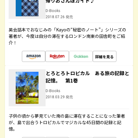
帰りおさんぽガイド♪
D-Books
2018.07.26 発売
英会話本でおなじみの「Kayoの“秘密のノート”」シリーズの
著者が、今度は自分の滞在するロンドン南東の田舎町をご紹
介！
詳細を見る
とろとろトロピカル ある旅の記録と
記憶。 第1巻
D-Books
2018.03.29 発売
子供の頃から夢見ていた南の島に滞在することになった筆者
が、島で出合うトロピカルでマジカルな45日間の記録と記
憶。