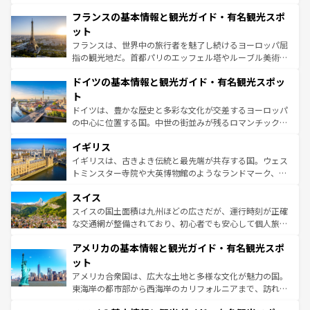
ませてくれるイタリアで、忘れられない旅をしてみよう！
と文化が詰まったヨーロッパ屈指の旅行先だ。多様な地域
なお、新着のイタリア情報は
コンテンツ一覧
を参照してほ
フランスの基本情報と観光ガイド・有名観光スポ
文化が根付くこの国では、情熱的なフラメンコ、熱気あふ
しい。
れる闘牛、そして美味しいタパスが生活の一部となってい
ット
る。首都マドリードの洗練された雰囲気や、バルセロナの
フランスは、世界中の旅行者を魅了し続けるヨーロッパ屈
アートに溢れた街角から、地方では古代ローマ遺跡や中世
指の観光地だ。首都パリのエッフェル塔やルーブル美術館
の城塞都市、穏やかなビーチリゾートまで多彩な表情を見
といった象徴的なスポットから、田舎町の古風な美しさま
せる。地方によって風土や気候が異なるスペインはその個
ドイツの基本情報と観光ガイド・有名観光スポッ
で、幅広い魅力が詰まっている。華麗な宮殿、歴史的な大
性で訪れる人を魅了する。 なお、新着のスペイン情報は
コ
聖堂、美しいビーチ、そして豊かな自然が、訪れる者を心
ト
ンテンツ一覧
を参照してほしい。
から魅了する。また、フランスは美食の国としても知ら
ドイツは、豊かな歴史と多彩な文化が交差するヨーロッパ
れ、フランス料理はユネスコ無形文化遺産にも登録されて
の中心に位置する国。中世の街並みが残るロマンチック街
いる。シャンパンの発祥地であるランス、プロヴァンスの
道から、未来を先取りするようなモダンな都市まで多様な
香り高いラベンダー畑など、多彩な楽しみ方が可能だ。さ
イギリス
顔を持つこの国は、どこを歩いても飽きることがない。ベ
らに、パリ以外の地域にも魅力が溢れており、どの街角に
ルリンの文化的活気、バイエルン州のアルプスの絶景、そ
イギリスは、古きよき伝統と最先端が共存する国。ウェス
も豊かな歴史と文化が息づいている。パリ以外の個性あふ
してライン川沿いのワイン畑といった風景は必見。ビール
トミンスター寺院や大英博物館のようなランドマーク、歴
れる地方に足を運ぶとそれぞれで全く異なる文化を体験で
とソーセージを味わいながら地元の人と過ごす楽しい時間
史ある大学都市、美しい丘陵地帯や牧歌的な風景など、エ
きるだろう。 なお、新着のフランス情報は
コンテンツ一覧
スイス
は、お酒好きな人にはぜひ体験してほしい。 なお、新着の
リアごとに異なる魅力がある。また、優雅なアフタヌーン
を参照してほしい。
ドイツ情報は
コンテンツ一覧
を参照してほしい。
ティー、ビール好きにはたまらない英国パブ、サッカー観
スイスの国土面積は九州ほどの広さだが、運行時刻が正確
戦など、本場だからこそできる体験も豊富。イギリスを旅
な交通網が整備されており、初心者でも安心して個人旅行
して楽しみつくそう。 なお、新着のイギリス情報は
コンテ
を楽しめる。日本同様に時刻表どおりの旅が可能だ。中世
アメリカの基本情報と観光ガイド・有名観光スポ
ンツ一覧
を参照してほしい。
の建物がそのまま残る町や、スイスならではのユニークな
博物館もあり、アルプス観光だけでなく町歩きも満喫する
ット
ことができる。国民の所得が高いため物価も高いが、旅行
アメリカ合衆国は、広大な土地と多様な文化が魅力の国。
者向けの交通パス提供のサービスもあり、うまく活用すれ
東海岸の都市部から西海岸のカリフォルニアまで、訪れる
ば市内交通費無料で観光を楽しむこともできる。 なお、新
場所ごとに異なる風景と体験が待っている。ニューヨーク