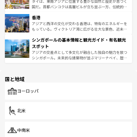
ーチミン市のフランス統治時代の建物も、独特の雰囲気を
タイは、東南アジアに位置する豊かな自然と歴史が息づく
醸し出している。また、バラエティの豊かさとおいしさで
国だ。首都バンコクは高層ビルが立ち並ぶ一方、伝統的な
世界中の食通を魅了してやまないベトナム料理も魅力のひ
寺院や市場がいたるところに点在し、古きよき文化と現代
香港
とつ。フォーやバインミー、ベトナムコーヒーなどは、ぜ
の活気が交差している。北部ではチェンマイなどの山岳地
ひ現地で味わいたい。どの地域を訪れてもあたたかい人々
帯で自然と触れ合い、南部ではプーケットやクラビの美し
アジアと西洋の文化が交わる香港は、特有のエネルギーを
が旅行者を迎えてくれるので、きっと忘れられない旅にな
いビーチでリゾート気分を楽しむことができる。タイ料理
もっている。ヴィクトリア湾に広がる壮大な景色、近未来
るはずだ。 なお、新着のベトナム情報は
コンテンツ一覧
を
は世界的に有名で、屋台から高級レストランまで味覚を刺
的なアートスポット、そして歴史と現代が融合した町並
参照してほしい。
シンガポールの基本情報と観光ガイド・有名観光
激する。気候は一年中温暖で、どの季節にも異なる楽しみ
み、どこを訪れても感動するはず。観光スポットが密集し
が待っている。親しみやすいタイの人々、仏教を中心とし
ており、効率よく見どころを回れるのも魅力。息をのむよ
スポット
た文化、そして多様な観光資源が、訪れる旅人を魅了し続
うな絶景から文化的な体験まで、香港を存分に楽しみ尽く
アジアの交差点として多文化が融合した独自の魅力を放つ
ける。 なお、新着のタイ情報は
コンテンツ一覧
を参照して
そう。 なお、新着の香港情報は
コンテンツ一覧
を参照して
シンガポール。未来的な建築物が並ぶマリーナベイ、歴史
ほしい。
ほしい。
と伝統を感じられるエスニックタウン、多数の緑豊かな公
園や自然保護区など、自然が調和した近代的な景観と文化
の多様性あふれるカラフルな町は、どこを歩いても新しい
国と地域
発見がある。さらに、治安のよさや充実した公共交通機関
も、旅行者にとっては魅力的なポイント。グルメも豊富
で、ホーカーズは地元の風情を楽しめる外せないスポット
ヨーロッパ
だ。訪れる人を飽きさせないシンガポールで、多様な魅力
を体感しよう。 なお、新着のシンガポール情報は
コンテン
ツ一覧
を参照してほしい。
北米
中南米