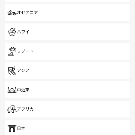
オセアニア
ハワイ
リゾート
アジア
中近東
アフリカ
日本