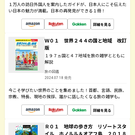
１万人の訪日外国人を案内したガイドが、日本人にこそ伝えた
い日本の魅力が満載。日本の再発見ができる１冊！
詳細を見る
Ｗ０１ 世界２４４の国と地域 改訂
版
１９７ヵ国と４７地域を旅の雑学とともに
解説
旅の図鑑
2024.07.18 発売
今こそ学びたい世界のことを集めました！首都、言語、民族、
宗教、特長、現地の挨拶、誰かに話したくなる旅の雑学も。
詳細を見る
Ｒ０１ 地球の歩き方 リゾートスタ
イル ホノルル＆オアフ島 ２０１８