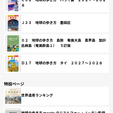
８
Ｊ３３ 地球の歩き方 墨田区
０２ 地球の歩き方 島旅 奄美大島 喜界島 加計
呂麻島（奄美群島１） ５訂版
Ｄ１７ 地球の歩き方 タイ ２０２７～２０２８
特設ページ
世界遺産ランキング
地球の歩き方 meets クリストファー・ノーラン監督