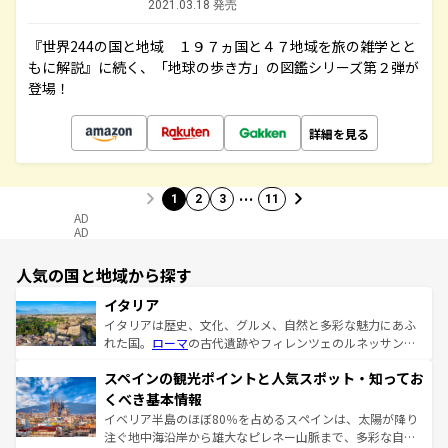
2021.03.18 発売
『世界244の国と地域 １９７ヵ国と４７地域を旅の雑学とと
もに解説』に続く、「地球の歩き方」の図鑑シリーズ第２弾が
登場！
詳細を見る
…
1
2
3
11
AD
AD
人気の国と地域から探す
イタリア
イタリアは歴史、文化、グルメ、自然と多彩な魅力にあふ
れた国。
ローマ
の古代遺跡やフィレンツェのルネッサンス
美術、ヴェネツィアの運河など、歴史あるスポットはもち
スペインの観光ポイントと人気スポット・知ってお
ろん、トスカーナの美しい田園風景やアマルフィ海岸の絶
景など、自然景観も見逃せない。観光の合間には、本場の
くべき基本情報
ピザやパスタなど、絶品のイタリア料理を堪能することも
イベリア半島のほぼ80％を占めるスペインは、太陽が降り
できる。朝目覚めてから夜眠るまで、すべての瞬間を楽し
注ぐ地中海沿岸から雄大なピレネー山脈まで、多彩な自然