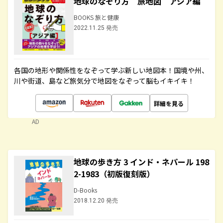
地球のなぞり方 旅地図 アジア編
BOOKS 旅と健康
2022.11.25 発売
各国の地形や関係性をなぞって学ぶ新しい地図本！国境や州、
川や街道、島など旅気分で地図をなぞって脳もイキイキ！
詳細を見る
AD
地球の歩き方 3 インド・ネパール 198
2-1983（初版復刻版）
D-Books
2018.12.20 発売