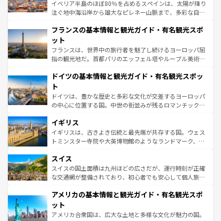
ピザやパスタなど、絶品のイタリア料理を堪能することも
イベリア半島のほぼ80％を占めるスペインは、太陽が降り
できる。朝目覚めてから夜眠るまで、すべての瞬間を楽し
注ぐ地中海沿岸から雄大なピレネー山脈まで、多彩な自然
ませてくれるイタリアで、忘れられない旅をしてみよう！
と文化が詰まったヨーロッパ屈指の旅行先だ。多様な地域
なお、新着のイタリア情報は
コンテンツ一覧
を参照してほ
フランスの基本情報と観光ガイド・有名観光スポ
文化が根付くこの国では、情熱的なフラメンコ、熱気あふ
しい。
れる闘牛、そして美味しいタパスが生活の一部となってい
ット
る。首都マドリードの洗練された雰囲気や、バルセロナの
フランスは、世界中の旅行者を魅了し続けるヨーロッパ屈
アートに溢れた街角から、地方では古代ローマ遺跡や中世
指の観光地だ。首都パリのエッフェル塔やルーブル美術館
の城塞都市、穏やかなビーチリゾートまで多彩な表情を見
といった象徴的なスポットから、田舎町の古風な美しさま
せる。地方によって風土や気候が異なるスペインはその個
ドイツの基本情報と観光ガイド・有名観光スポッ
で、幅広い魅力が詰まっている。華麗な宮殿、歴史的な大
性で訪れる人を魅了する。 なお、新着のスペイン情報は
コ
聖堂、美しいビーチ、そして豊かな自然が、訪れる者を心
ト
ンテンツ一覧
を参照してほしい。
から魅了する。また、フランスは美食の国としても知ら
ドイツは、豊かな歴史と多彩な文化が交差するヨーロッパ
れ、フランス料理はユネスコ無形文化遺産にも登録されて
の中心に位置する国。中世の街並みが残るロマンチック街
いる。シャンパンの発祥地であるランス、プロヴァンスの
道から、未来を先取りするようなモダンな都市まで多様な
香り高いラベンダー畑など、多彩な楽しみ方が可能だ。さ
イギリス
顔を持つこの国は、どこを歩いても飽きることがない。ベ
らに、パリ以外の地域にも魅力が溢れており、どの街角に
ルリンの文化的活気、バイエルン州のアルプスの絶景、そ
イギリスは、古きよき伝統と最先端が共存する国。ウェス
も豊かな歴史と文化が息づいている。パリ以外の個性あふ
してライン川沿いのワイン畑といった風景は必見。ビール
トミンスター寺院や大英博物館のようなランドマーク、歴
れる地方に足を運ぶとそれぞれで全く異なる文化を体験で
とソーセージを味わいながら地元の人と過ごす楽しい時間
史ある大学都市、美しい丘陵地帯や牧歌的な風景など、エ
きるだろう。 なお、新着のフランス情報は
コンテンツ一覧
スイス
は、お酒好きな人にはぜひ体験してほしい。 なお、新着の
リアごとに異なる魅力がある。また、優雅なアフタヌーン
を参照してほしい。
ドイツ情報は
コンテンツ一覧
を参照してほしい。
ティー、ビール好きにはたまらない英国パブ、サッカー観
スイスの国土面積は九州ほどの広さだが、運行時刻が正確
戦など、本場だからこそできる体験も豊富。イギリスを旅
な交通網が整備されており、初心者でも安心して個人旅行
して楽しみつくそう。 なお、新着のイギリス情報は
コンテ
を楽しめる。日本同様に時刻表どおりの旅が可能だ。中世
アメリカの基本情報と観光ガイド・有名観光スポ
ンツ一覧
を参照してほしい。
の建物がそのまま残る町や、スイスならではのユニークな
博物館もあり、アルプス観光だけでなく町歩きも満喫する
ット
ことができる。国民の所得が高いため物価も高いが、旅行
アメリカ合衆国は、広大な土地と多様な文化が魅力の国。