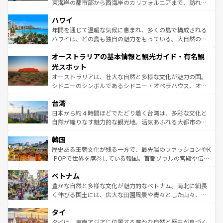
者向けの交通パス提供のサービスもあり、うまく活用すれ
東海岸の都市部から西海岸のカリフォルニアまで、訪れる
ば市内交通費無料で観光を楽しむこともできる。 なお、新
場所ごとに異なる風景と体験が待っている。ニューヨーク
着のスイス情報は
コンテンツ一覧
を参照してほしい。
ハワイ
のような巨大都市は、観光、ショッピング、エンターテイ
ンメントが詰まった刺激的なスポットだ。一方、アメリカ
年間を通じて温暖な気候に恵まれ、多くの島で構成される
西部には大自然が広がり、グランドキャニオンやイエロー
ハワイは、どの島も独自の魅力をもっている。大自然の神
ストーン国立公園といった絶景が堪能できる。さらに、南
秘を感じたいなら、火山が生み出した壮大な景観を誇るハ
オーストラリアの基本情報と観光ガイド・有名観
部のニューオーリンズでは、音楽と美食が融合した独特の
ワイ島は見逃せない。また、定番の観光地といえばオアフ
文化が魅力。旅行者はアメリカの各地域で異なる魅力を楽
島だが、静かな自然を求めるならマウイ島やカウアイ島が
光スポット
しみながら、その多様性と豊かな歴史を感じることができ
おすすめ。エメラルドグリーンに輝く海をはじめ、豊かな
オーストラリアは、壮大な自然と多様な文化が魅力の国。
るだろう。車でのロードトリップや列車の旅も、アメリカ
文化や歴史が息づいている。「アロハスピリット」と呼ば
シドニーのシンボルであるシドニー・オペラハウス、オー
ならではの贅沢な旅のスタイルだ。 なお、新着のアメリカ
れるおもてなしの心で訪れる人々を迎えてくれるハワイの
ストラリア東海岸北部に広がる大サンゴ礁地帯グレートバ
情報は
コンテンツ一覧
を参照してほしい。
人々、おいしいローカルフードやハワイアンミュージッ
台湾
リアリーフや大陸中央部にそびえるウルル（エアーズロッ
ク、伝統的なフラダンスなど、すべてがハワイの魅力を彩
ク）、タスマニアの美しい原生林やケアンズの熱帯雨林な
日本から約４時間ほどでたどり着く台湾は、多彩な文化と
っている。訪れるたびに新しい発見と感動が待っているハ
ど、見どころがたくさん。また、カフェやワイン、オージ
自然が織りなす魅力的な観光地。活気あふれる大都市の台
ワイを、存分に味わってほしい。 なお、新着のハワイ情報
ービーフなどの食文化も豊かで、美味しいものであふれて
北やノスタルジックな町並みが人気な九份（ジォウフェ
は
コンテンツ一覧
を参照してほしい。
韓国
いる。アクティビティも充実しており、サーフィンやダイ
ン）、静ひつな山岳地帯である台湾東部など、都市の喧騒
ビング、ハイキングなど、アウトドア好きにはたまらな
と山間の静けさが共存しており、訪れる人に新しい発見と
歴史ある王朝文化が残る一方で、最先端のファッションやK
い。オーストラリアの多彩な魅力を存分に味わいつくそ
驚きをもたらしてくれる。また、奥深い台湾の食文化も魅
-POPで世界を席巻している韓国。首都ソウルの宮殿や伝統
う。 なお、新着のオーストラリア情報は
コンテンツ一覧
を
力で、夜市などの屋台グルメから高級料理、ヘルシーで美
家屋が並ぶエリアでは韓国の歴史と文化に浸ることがで
参照してほしい。
ベトナム
容にもいいと評判のスイーツなど、バラエティ豊かな料理
き、地方に足を延ばせば四季折々の自然美を楽しむことが
が味わえる。 なお、新着の台湾情報は
コンテンツ一覧
を参
できる。そして、キムチや焼肉、絶品のストリートフード
豊かな自然と多様な文化が魅力的なベトナム。南北に細長
照してほしい。
まで、さまざまな韓国料理が待っている。夜には、韓国な
く伸びる国土には、広大な田園風景や青々とした山々、世
らではのナイトライフも堪能できる。あたたかいホスピタ
界遺産に登録された壮大な自然景観が点在し、都市部では
タイ
リティに包まれながら、韓国の多彩な魅力を心ゆくまで味
急速な発展と共に伝統が息づく。ハノイの古い町並みやホ
わってみてほしい。 なお、新着の韓国情報は
コンテンツ一
ーチミン市のフランス統治時代の建物も、独特の雰囲気を
タイは、東南アジアに位置する豊かな自然と歴史が息づく