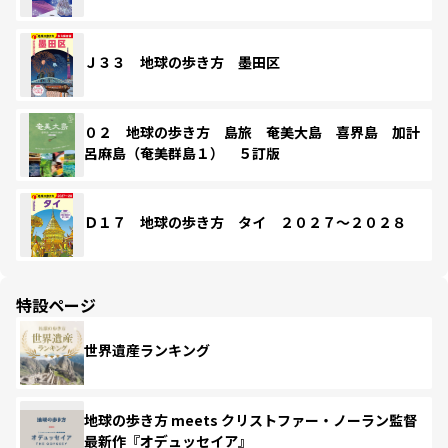
Ｊ３３ 地球の歩き方 墨田区
０２ 地球の歩き方 島旅 奄美大島 喜界島 加計
呂麻島（奄美群島１） ５訂版
Ｄ１７ 地球の歩き方 タイ ２０２７～２０２８
特設ページ
世界遺産ランキング
地球の歩き方 meets クリストファー・ノーラン監督
最新作『オデュッセイア』