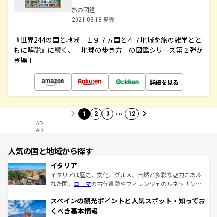
旅の図鑑
2021.03.18 発売
『世界244の国と地域 １９７ヵ国と４７地域を旅の雑学とと
もに解説』に続く、「地球の歩き方」の図鑑シリーズ第２弾が
登場！
詳細を見る
…
1
2
3
12
AD
AD
人気の国と地域から探す
イタリア
イタリアは歴史、文化、グルメ、自然と多彩な魅力にあふ
れた国。
ローマ
の古代遺跡やフィレンツェのルネッサンス
美術、ヴェネツィアの運河など、歴史あるスポットはもち
スペインの観光ポイントと人気スポット・知ってお
ろん、トスカーナの美しい田園風景やアマルフィ海岸の絶
景など、自然景観も見逃せない。観光の合間には、本場の
くべき基本情報