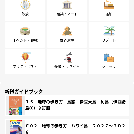
飲食
建築・アート
宿泊
イベント・観戦
世界遺産
リゾート
アクティビティ
鉄道・フライト
ショップ
新刊ガイドブック
１５ 地球の歩き方 島旅 伊豆大島 利島（伊豆諸
島①）３訂版
Ｃ０２ 地球の歩き方 ハワイ島 ２０２７～２０２
８