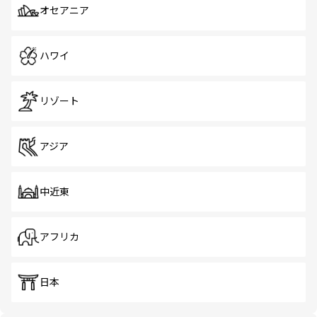
オセアニア
ハワイ
リゾート
アジア
中近東
アフリカ
日本