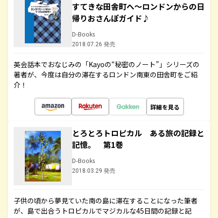
すてきな田舎町へ～ロンドンからの日
帰りおさんぽガイド♪
D-Books
2018.07.26 発売
英会話本でおなじみの「Kayoの“秘密のノート”」シリーズの
著者が、今度は自分の滞在するロンドン南東の田舎町をご紹
介！
詳細を見る
とろとろトロピカル ある旅の記録と
記憶。 第1巻
D-Books
2018.03.29 発売
子供の頃から夢見ていた南の島に滞在することになった筆者
が、島で出合うトロピカルでマジカルな45日間の記録と記