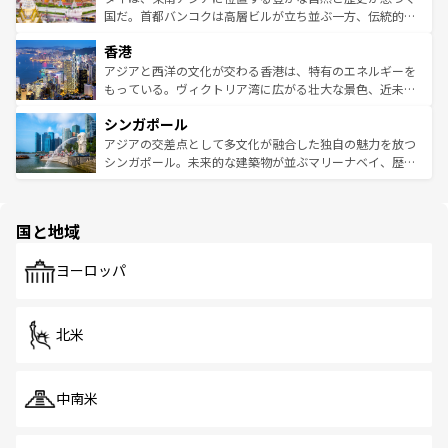
覧
を参照してほしい。
醸し出している。また、バラエティの豊かさとおいしさで
国だ。首都バンコクは高層ビルが立ち並ぶ一方、伝統的な
世界中の食通を魅了してやまないベトナム料理も魅力のひ
寺院や市場がいたるところに点在し、古きよき文化と現代
香港
とつ。フォーやバインミー、ベトナムコーヒーなどは、ぜ
の活気が交差している。北部ではチェンマイなどの山岳地
ひ現地で味わいたい。どの地域を訪れてもあたたかい人々
帯で自然と触れ合い、南部ではプーケットやクラビの美し
アジアと西洋の文化が交わる香港は、特有のエネルギーを
が旅行者を迎えてくれるので、きっと忘れられない旅にな
いビーチでリゾート気分を楽しむことができる。タイ料理
もっている。ヴィクトリア湾に広がる壮大な景色、近未来
るはずだ。 なお、新着のベトナム情報は
コンテンツ一覧
を
は世界的に有名で、屋台から高級レストランまで味覚を刺
的なアートスポット、そして歴史と現代が融合した町並
参照してほしい。
シンガポール
激する。気候は一年中温暖で、どの季節にも異なる楽しみ
み、どこを訪れても感動するはず。観光スポットが密集し
が待っている。親しみやすいタイの人々、仏教を中心とし
ており、効率よく見どころを回れるのも魅力。息をのむよ
アジアの交差点として多文化が融合した独自の魅力を放つ
た文化、そして多様な観光資源が、訪れる旅人を魅了し続
うな絶景から文化的な体験まで、香港を存分に楽しみ尽く
シンガポール。未来的な建築物が並ぶマリーナベイ、歴史
ける。 なお、新着のタイ情報は
コンテンツ一覧
を参照して
そう。 なお、新着の香港情報は
コンテンツ一覧
を参照して
と伝統を感じられるエスニックタウン、多数の緑豊かな公
ほしい。
ほしい。
園や自然保護区など、自然が調和した近代的な景観と文化
の多様性あふれるカラフルな町は、どこを歩いても新しい
国と地域
発見がある。さらに、治安のよさや充実した公共交通機関
も、旅行者にとっては魅力的なポイント。グルメも豊富
で、ホーカーズは地元の風情を楽しめる外せないスポット
ヨーロッパ
だ。訪れる人を飽きさせないシンガポールで、多様な魅力
を体感しよう。 なお、新着のシンガポール情報は
コンテン
ツ一覧
を参照してほしい。
北米
中南米