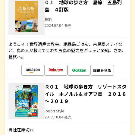
０１ 地球の歩き方 島旅 五島列
島 ４訂版
島旅
2024.07.04 発売
ようこそ！世界遺産の教会、絶品島ごはん、古民家ステイな
ど、島の人が教えてくれた五島の魅力をギュッと凝縮。さあ、
島旅へ。
詳細を見る
Ｒ０１ 地球の歩き方 リゾートスタ
イル ホノルル＆オアフ島 ２０１８
～２０１９
Resort Style
2017.10.04 発売
当社在庫切れ