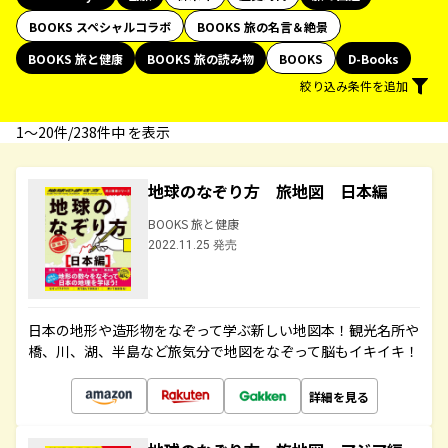
BOOKS スペシャルコラボ
BOOKS 旅の名言＆絶景
BOOKS 旅と健康
BOOKS 旅の読み物
BOOKS
D-Books
絞り込み条件を追加
1〜20件/238件中 を表示
地球のなぞり方 旅地図 日本編
BOOKS 旅と健康
2022.11.25 発売
日本の地形や造形物をなぞって学ぶ新しい地図本！観光名所や
橋、川、湖、半島など旅気分で地図をなぞって脳もイキイキ！
詳細を見る