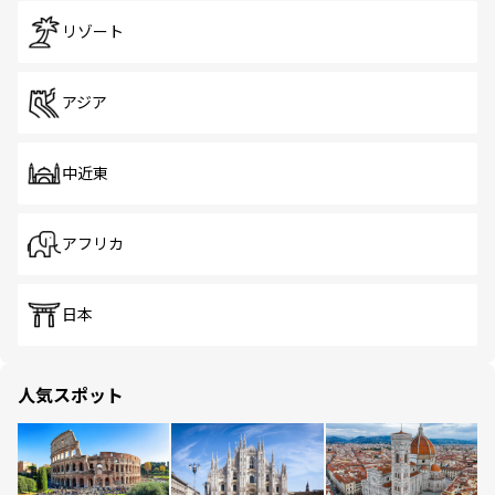
リゾート
アジア
中近東
アフリカ
日本
人気スポット