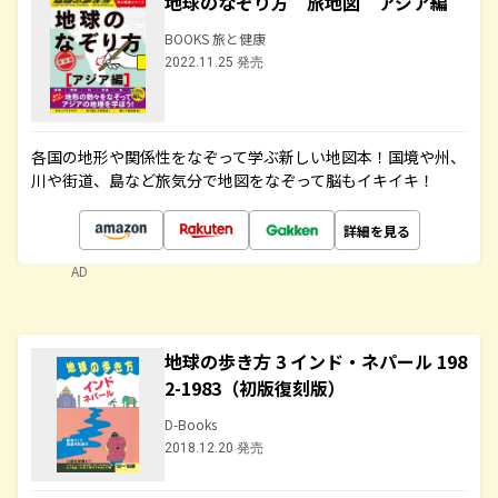
地球のなぞり方 旅地図 アジア編
BOOKS 旅と健康
2022.11.25 発売
各国の地形や関係性をなぞって学ぶ新しい地図本！国境や州、
川や街道、島など旅気分で地図をなぞって脳もイキイキ！
詳細を見る
AD
地球の歩き方 3 インド・ネパール 198
2-1983（初版復刻版）
D-Books
2018.12.20 発売