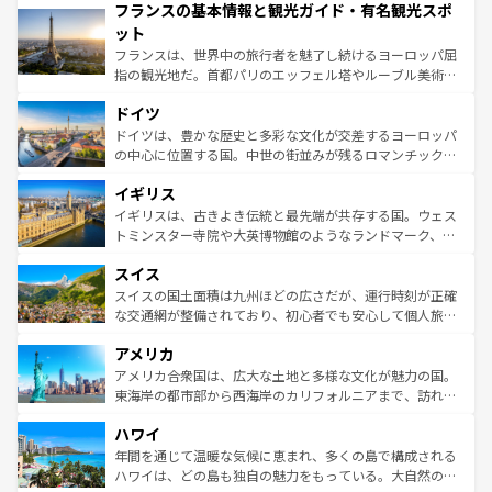
フランスの基本情報と観光ガイド・有名観光スポ
ませてくれるイタリアで、忘れられない旅をしてみよう！
文化が根付くこの国では、情熱的なフラメンコ、熱気あふ
なお、新着のイタリア情報は
コンテンツ一覧
を参照してほ
れる闘牛、そして美味しいタパスが生活の一部となってい
ット
しい。
る。首都マドリードの洗練された雰囲気や、バルセロナの
フランスは、世界中の旅行者を魅了し続けるヨーロッパ屈
アートに溢れた街角から、地方では古代ローマ遺跡や中世
指の観光地だ。首都パリのエッフェル塔やルーブル美術館
の城塞都市、穏やかなビーチリゾートまで多彩な表情を見
といった象徴的なスポットから、田舎町の古風な美しさま
せる。地方によって風土や気候が異なるスペインはその個
ドイツ
で、幅広い魅力が詰まっている。華麗な宮殿、歴史的な大
性で訪れる人を魅了する。 なお、新着のスペイン情報は
コ
聖堂、美しいビーチ、そして豊かな自然が、訪れる者を心
ドイツは、豊かな歴史と多彩な文化が交差するヨーロッパ
ンテンツ一覧
を参照してほしい。
から魅了する。また、フランスは美食の国としても知ら
の中心に位置する国。中世の街並みが残るロマンチック街
れ、フランス料理はユネスコ無形文化遺産にも登録されて
道から、未来を先取りするようなモダンな都市まで多様な
イギリス
いる。シャンパンの発祥地であるランス、プロヴァンスの
顔を持つこの国は、どこを歩いても飽きることがない。ベ
香り高いラベンダー畑など、多彩な楽しみ方が可能だ。さ
ルリンの文化的活気、バイエルン州のアルプスの絶景、そ
イギリスは、古きよき伝統と最先端が共存する国。ウェス
らに、パリ以外の地域にも魅力が溢れており、どの街角に
してライン川沿いのワイン畑といった風景は必見。ビール
トミンスター寺院や大英博物館のようなランドマーク、歴
も豊かな歴史と文化が息づいている。パリ以外の個性あふ
とソーセージを味わいながら地元の人と過ごす楽しい時間
史ある大学都市、美しい丘陵地帯や牧歌的な風景など、エ
れる地方に足を運ぶとそれぞれで全く異なる文化を体験で
スイス
は、お酒好きな人にはぜひ体験してほしい。 なお、新着の
リアごとに異なる魅力がある。また、優雅なアフタヌーン
きるだろう。 なお、新着のフランス情報は
コンテンツ一覧
ドイツ情報は
コンテンツ一覧
を参照してほしい。
ティー、ビール好きにはたまらない英国パブ、サッカー観
スイスの国土面積は九州ほどの広さだが、運行時刻が正確
を参照してほしい。
戦など、本場だからこそできる体験も豊富。イギリスを旅
な交通網が整備されており、初心者でも安心して個人旅行
して楽しみつくそう。 なお、新着のイギリス情報は
コンテ
を楽しめる。日本同様に時刻表どおりの旅が可能だ。中世
アメリカ
ンツ一覧
を参照してほしい。
の建物がそのまま残る町や、スイスならではのユニークな
博物館もあり、アルプス観光だけでなく町歩きも満喫する
アメリカ合衆国は、広大な土地と多様な文化が魅力の国。
ことができる。国民の所得が高いため物価も高いが、旅行
東海岸の都市部から西海岸のカリフォルニアまで、訪れる
者向けの交通パス提供のサービスもあり、うまく活用すれ
場所ごとに異なる風景と体験が待っている。ニューヨーク
ハワイ
ば市内交通費無料で観光を楽しむこともできる。 なお、新
のような巨大都市は、観光、ショッピング、エンターテイ
着のスイス情報は
コンテンツ一覧
を参照してほしい。
ンメントが詰まった刺激的なスポットだ。一方、アメリカ
年間を通じて温暖な気候に恵まれ、多くの島で構成される
西部には大自然が広がり、グランドキャニオンやイエロー
ハワイは、どの島も独自の魅力をもっている。大自然の神