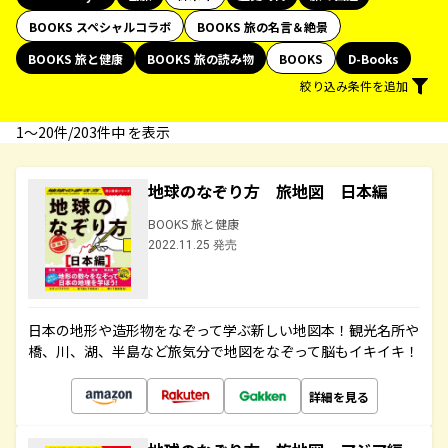
BOOKS スペシャルコラボ
BOOKS 旅の名言＆絶景
BOOKS 旅と健康
BOOKS 旅の読み物
BOOKS
D-Books
絞り込み条件を追加
1〜20件/203件中 を表示
地球のなぞり方 旅地図 日本編
BOOKS 旅と健康
2022.11.25 発売
日本の地形や造形物をなぞって学ぶ新しい地図本！観光名所や
橋、川、湖、半島など旅気分で地図をなぞって脳もイキイキ！
詳細を見る