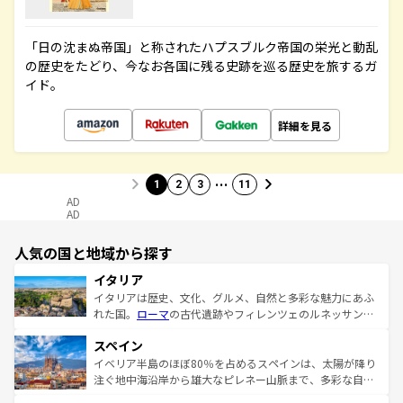
「日の沈まぬ帝国」と称されたハプスブルク帝国の栄光と動乱
の歴史をたどり、今なお各国に残る史跡を巡る歴史を旅するガ
イド。
詳細を見る
…
1
2
3
11
AD
AD
人気の国と地域から探す
イタリア
イタリアは歴史、文化、グルメ、自然と多彩な魅力にあふ
れた国。
ローマ
の古代遺跡やフィレンツェのルネッサンス
美術、ヴェネツィアの運河など、歴史あるスポットはもち
スペイン
ろん、トスカーナの美しい田園風景やアマルフィ海岸の絶
景など、自然景観も見逃せない。観光の合間には、本場の
イベリア半島のほぼ80％を占めるスペインは、太陽が降り
ピザやパスタなど、絶品のイタリア料理を堪能することも
注ぐ地中海沿岸から雄大なピレネー山脈まで、多彩な自然
できる。朝目覚めてから夜眠るまで、すべての瞬間を楽し
と文化が詰まったヨーロッパ屈指の旅行先だ。多様な地域