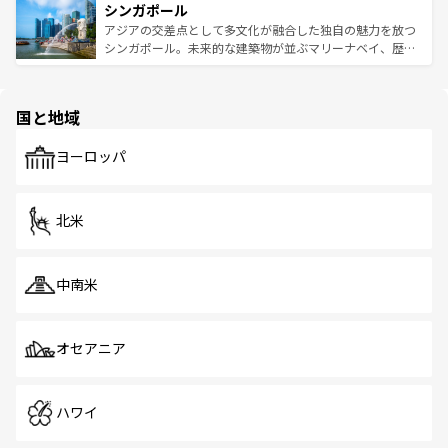
参照してほしい。
シンガポール
激する。気候は一年中温暖で、どの季節にも異なる楽しみ
み、どこを訪れても感動するはず。観光スポットが密集し
が待っている。親しみやすいタイの人々、仏教を中心とし
ており、効率よく見どころを回れるのも魅力。息をのむよ
アジアの交差点として多文化が融合した独自の魅力を放つ
た文化、そして多様な観光資源が、訪れる旅人を魅了し続
うな絶景から文化的な体験まで、香港を存分に楽しみ尽く
シンガポール。未来的な建築物が並ぶマリーナベイ、歴史
ける。 なお、新着のタイ情報は
コンテンツ一覧
を参照して
そう。 なお、新着の香港情報は
コンテンツ一覧
を参照して
と伝統を感じられるエスニックタウン、多数の緑豊かな公
ほしい。
ほしい。
園や自然保護区など、自然が調和した近代的な景観と文化
の多様性あふれるカラフルな町は、どこを歩いても新しい
国と地域
発見がある。さらに、治安のよさや充実した公共交通機関
も、旅行者にとっては魅力的なポイント。グルメも豊富
で、ホーカーズは地元の風情を楽しめる外せないスポット
ヨーロッパ
だ。訪れる人を飽きさせないシンガポールで、多様な魅力
を体感しよう。 なお、新着のシンガポール情報は
コンテン
ツ一覧
を参照してほしい。
北米
中南米
オセアニア
ハワイ