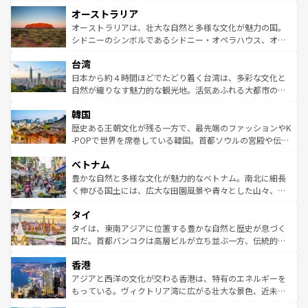
ストーン国立公園といった絶景が堪能できる。さらに、南
秘を感じたいなら、火山が生み出した壮大な景観を誇るハ
オーストラリア
部のニューオーリンズでは、音楽と美食が融合した独特の
ワイ島は見逃せない。また、定番の観光地といえばオアフ
文化が魅力。旅行者はアメリカの各地域で異なる魅力を楽
島だが、静かな自然を求めるならマウイ島やカウアイ島が
オーストラリアは、壮大な自然と多様な文化が魅力の国。
しみながら、その多様性と豊かな歴史を感じることができ
おすすめ。エメラルドグリーンに輝く海をはじめ、豊かな
シドニーのシンボルであるシドニー・オペラハウス、オー
るだろう。車でのロードトリップや列車の旅も、アメリカ
文化や歴史が息づいている。「アロハスピリット」と呼ば
ストラリア東海岸北部に広がる大サンゴ礁地帯グレートバ
ならではの贅沢な旅のスタイルだ。 なお、新着のアメリカ
台湾
れるおもてなしの心で訪れる人々を迎えてくれるハワイの
リアリーフや大陸中央部にそびえるウルル（エアーズロッ
情報は
コンテンツ一覧
を参照してほしい。
人々、おいしいローカルフードやハワイアンミュージッ
ク）、タスマニアの美しい原生林やケアンズの熱帯雨林な
日本から約４時間ほどでたどり着く台湾は、多彩な文化と
ク、伝統的なフラダンスなど、すべてがハワイの魅力を彩
ど、見どころがたくさん。また、カフェやワイン、オージ
自然が織りなす魅力的な観光地。活気あふれる大都市の台
っている。訪れるたびに新しい発見と感動が待っているハ
ービーフなどの食文化も豊かで、美味しいものであふれて
北やノスタルジックな町並みが人気な九份（ジォウフェ
ワイを、存分に味わってほしい。 なお、新着のハワイ情報
韓国
いる。アクティビティも充実しており、サーフィンやダイ
ン）、静ひつな山岳地帯である台湾東部など、都市の喧騒
は
コンテンツ一覧
を参照してほしい。
ビング、ハイキングなど、アウトドア好きにはたまらな
と山間の静けさが共存しており、訪れる人に新しい発見と
歴史ある王朝文化が残る一方で、最先端のファッションやK
い。オーストラリアの多彩な魅力を存分に味わいつくそ
驚きをもたらしてくれる。また、奥深い台湾の食文化も魅
-POPで世界を席巻している韓国。首都ソウルの宮殿や伝統
う。 なお、新着のオーストラリア情報は
コンテンツ一覧
を
力で、夜市などの屋台グルメから高級料理、ヘルシーで美
家屋が並ぶエリアでは韓国の歴史と文化に浸ることがで
参照してほしい。
ベトナム
容にもいいと評判のスイーツなど、バラエティ豊かな料理
き、地方に足を延ばせば四季折々の自然美を楽しむことが
が味わえる。 なお、新着の台湾情報は
コンテンツ一覧
を参
できる。そして、キムチや焼肉、絶品のストリートフード
豊かな自然と多様な文化が魅力的なベトナム。南北に細長
照してほしい。
まで、さまざまな韓国料理が待っている。夜には、韓国な
く伸びる国土には、広大な田園風景や青々とした山々、世
らではのナイトライフも堪能できる。あたたかいホスピタ
界遺産に登録された壮大な自然景観が点在し、都市部では
タイ
リティに包まれながら、韓国の多彩な魅力を心ゆくまで味
急速な発展と共に伝統が息づく。ハノイの古い町並みやホ
わってみてほしい。 なお、新着の韓国情報は
コンテンツ一
ーチミン市のフランス統治時代の建物も、独特の雰囲気を
タイは、東南アジアに位置する豊かな自然と歴史が息づく
覧
を参照してほしい。
醸し出している。また、バラエティの豊かさとおいしさで
国だ。首都バンコクは高層ビルが立ち並ぶ一方、伝統的な
世界中の食通を魅了してやまないベトナム料理も魅力のひ
寺院や市場がいたるところに点在し、古きよき文化と現代
香港
とつ。フォーやバインミー、ベトナムコーヒーなどは、ぜ
の活気が交差している。北部ではチェンマイなどの山岳地
ひ現地で味わいたい。どの地域を訪れてもあたたかい人々
帯で自然と触れ合い、南部ではプーケットやクラビの美し
アジアと西洋の文化が交わる香港は、特有のエネルギーを
が旅行者を迎えてくれるので、きっと忘れられない旅にな
いビーチでリゾート気分を楽しむことができる。タイ料理
もっている。ヴィクトリア湾に広がる壮大な景色、近未来
るはずだ。 なお、新着のベトナム情報は
コンテンツ一覧
を
は世界的に有名で、屋台から高級レストランまで味覚を刺
的なアートスポット、そして歴史と現代が融合した町並