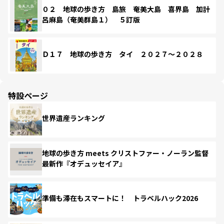
０２ 地球の歩き方 島旅 奄美大島 喜界島 加計
呂麻島（奄美群島１） ５訂版
Ｄ１７ 地球の歩き方 タイ ２０２７～２０２８
特設ページ
世界遺産ランキング
地球の歩き方 meets クリストファー・ノーラン監督
最新作『オデュッセイア』
準備も滞在もスマートに！ トラベルハック2026