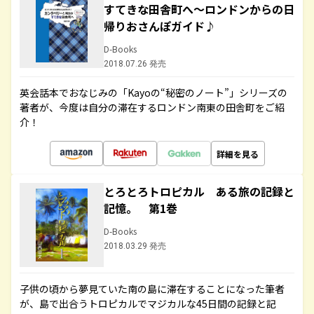
すてきな田舎町へ～ロンドンからの日
帰りおさんぽガイド♪
D-Books
2018.07.26 発売
英会話本でおなじみの「Kayoの“秘密のノート”」シリーズの
著者が、今度は自分の滞在するロンドン南東の田舎町をご紹
介！
詳細を見る
とろとろトロピカル ある旅の記録と
記憶。 第1巻
D-Books
2018.03.29 発売
子供の頃から夢見ていた南の島に滞在することになった筆者
が、島で出合うトロピカルでマジカルな45日間の記録と記