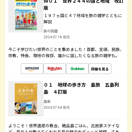
Ｗ０１ 世界２４４の国と地域 改訂
版
１９７ヵ国と４７地域を旅の雑学とともに
解説
旅の図鑑
2024.07.18 発売
今こそ学びたい世界のことを集めました！首都、言語、民族、
宗教、特長、現地の挨拶、誰かに話したくなる旅の雑学も。
詳細を見る
０１ 地球の歩き方 島旅 五島列
島 ４訂版
島旅
2024.07.04 発売
ようこそ！世界遺産の教会、絶品島ごはん、古民家ステイな
ど、島の人が教えてくれた五島の魅力をギュッと凝縮。さあ、