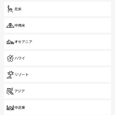
を体感しよう。 なお、新着のシンガポール情報は
コンテン
ツ一覧
を参照してほしい。
北米
中南米
オセアニア
ハワイ
リゾート
アジア
中近東