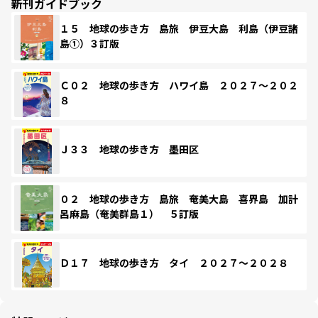
新刊ガイドブック
１５ 地球の歩き方 島旅 伊豆大島 利島（伊豆諸
島①）３訂版
Ｃ０２ 地球の歩き方 ハワイ島 ２０２７～２０２
８
Ｊ３３ 地球の歩き方 墨田区
０２ 地球の歩き方 島旅 奄美大島 喜界島 加計
呂麻島（奄美群島１） ５訂版
Ｄ１７ 地球の歩き方 タイ ２０２７～２０２８