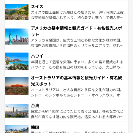
とソーセージを味わいながら地元の人と過ごす楽しい時間
史ある大学都市、美しい丘陵地帯や牧歌的な風景など、エ
きるだろう。 なお、新着のフランス情報は
コンテンツ一覧
スイス
は、お酒好きな人にはぜひ体験してほしい。 なお、新着の
リアごとに異なる魅力がある。また、優雅なアフタヌーン
を参照してほしい。
ドイツ情報は
コンテンツ一覧
を参照してほしい。
ティー、ビール好きにはたまらない英国パブ、サッカー観
スイスの国土面積は九州ほどの広さだが、運行時刻が正確
戦など、本場だからこそできる体験も豊富。イギリスを旅
な交通網が整備されており、初心者でも安心して個人旅行
して楽しみつくそう。 なお、新着のイギリス情報は
コンテ
を楽しめる。日本同様に時刻表どおりの旅が可能だ。中世
アメリカの基本情報と観光ガイド・有名観光スポ
ンツ一覧
を参照してほしい。
の建物がそのまま残る町や、スイスならではのユニークな
博物館もあり、アルプス観光だけでなく町歩きも満喫する
ット
ことができる。国民の所得が高いため物価も高いが、旅行
アメリカ合衆国は、広大な土地と多様な文化が魅力の国。
者向けの交通パス提供のサービスもあり、うまく活用すれ
東海岸の都市部から西海岸のカリフォルニアまで、訪れる
ば市内交通費無料で観光を楽しむこともできる。 なお、新
場所ごとに異なる風景と体験が待っている。ニューヨーク
着のスイス情報は
コンテンツ一覧
を参照してほしい。
ハワイ
のような巨大都市は、観光、ショッピング、エンターテイ
ンメントが詰まった刺激的なスポットだ。一方、アメリカ
年間を通じて温暖な気候に恵まれ、多くの島で構成される
西部には大自然が広がり、グランドキャニオンやイエロー
ハワイは、どの島も独自の魅力をもっている。大自然の神
ストーン国立公園といった絶景が堪能できる。さらに、南
秘を感じたいなら、火山が生み出した壮大な景観を誇るハ
オーストラリアの基本情報と観光ガイド・有名観
部のニューオーリンズでは、音楽と美食が融合した独特の
ワイ島は見逃せない。また、定番の観光地といえばオアフ
文化が魅力。旅行者はアメリカの各地域で異なる魅力を楽
島だが、静かな自然を求めるならマウイ島やカウアイ島が
光スポット
しみながら、その多様性と豊かな歴史を感じることができ
おすすめ。エメラルドグリーンに輝く海をはじめ、豊かな
オーストラリアは、壮大な自然と多様な文化が魅力の国。
るだろう。車でのロードトリップや列車の旅も、アメリカ
文化や歴史が息づいている。「アロハスピリット」と呼ば
シドニーのシンボルであるシドニー・オペラハウス、オー
ならではの贅沢な旅のスタイルだ。 なお、新着のアメリカ
れるおもてなしの心で訪れる人々を迎えてくれるハワイの
ストラリア東海岸北部に広がる大サンゴ礁地帯グレートバ
情報は
コンテンツ一覧
を参照してほしい。
人々、おいしいローカルフードやハワイアンミュージッ
台湾
リアリーフや大陸中央部にそびえるウルル（エアーズロッ
ク、伝統的なフラダンスなど、すべてがハワイの魅力を彩
ク）、タスマニアの美しい原生林やケアンズの熱帯雨林な
日本から約４時間ほどでたどり着く台湾は、多彩な文化と
っている。訪れるたびに新しい発見と感動が待っているハ
ど、見どころがたくさん。また、カフェやワイン、オージ
自然が織りなす魅力的な観光地。活気あふれる大都市の台
ワイを、存分に味わってほしい。 なお、新着のハワイ情報
ービーフなどの食文化も豊かで、美味しいものであふれて
北やノスタルジックな町並みが人気な九份（ジォウフェ
は
コンテンツ一覧
を参照してほしい。
韓国
いる。アクティビティも充実しており、サーフィンやダイ
ン）、静ひつな山岳地帯である台湾東部など、都市の喧騒
ビング、ハイキングなど、アウトドア好きにはたまらな
と山間の静けさが共存しており、訪れる人に新しい発見と
歴史ある王朝文化が残る一方で、最先端のファッションやK