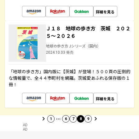
詳細を見る
Ｊ１８ 地球の歩き方 茨城 ２０２
５～２０２６
地球の歩き方 Jシリーズ（国内）
2024.10.03 発売
「地球の歩き方」国内版に【茨城】が登場！５００頁の圧倒的
な情報量で、全４４市町村を網羅。茨城愛あふれる保存版の１
冊！
詳細を見る
…
1
6
7
8
9
AD
AD