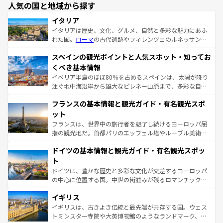
人気の国と地域から探す
イタリア
イタリアは歴史、文化、グルメ、自然と多彩な魅力にあふ
れた国。
ローマ
の古代遺跡やフィレンツェのルネッサンス
美術、ヴェネツィアの運河など、歴史あるスポットはもち
スペインの観光ポイントと人気スポット・知ってお
ろん、トスカーナの美しい田園風景やアマルフィ海岸の絶
景など、自然景観も見逃せない。観光の合間には、本場の
くべき基本情報
ピザやパスタなど、絶品のイタリア料理を堪能することも
イベリア半島のほぼ80％を占めるスペインは、太陽が降り
できる。朝目覚めてから夜眠るまで、すべての瞬間を楽し
注ぐ地中海沿岸から雄大なピレネー山脈まで、多彩な自然
ませてくれるイタリアで、忘れられない旅をしてみよう！
と文化が詰まったヨーロッパ屈指の旅行先だ。多様な地域
なお、新着のイタリア情報は
コンテンツ一覧
を参照してほ
フランスの基本情報と観光ガイド・有名観光スポ
文化が根付くこの国では、情熱的なフラメンコ、熱気あふ
しい。
れる闘牛、そして美味しいタパスが生活の一部となってい
ット
る。首都マドリードの洗練された雰囲気や、バルセロナの
フランスは、世界中の旅行者を魅了し続けるヨーロッパ屈
アートに溢れた街角から、地方では古代ローマ遺跡や中世
指の観光地だ。首都パリのエッフェル塔やルーブル美術館
の城塞都市、穏やかなビーチリゾートまで多彩な表情を見
といった象徴的なスポットから、田舎町の古風な美しさま
せる。地方によって風土や気候が異なるスペインはその個
ドイツの基本情報と観光ガイド・有名観光スポッ
で、幅広い魅力が詰まっている。華麗な宮殿、歴史的な大
性で訪れる人を魅了する。 なお、新着のスペイン情報は
コ
聖堂、美しいビーチ、そして豊かな自然が、訪れる者を心
ト
ンテンツ一覧
を参照してほしい。
から魅了する。また、フランスは美食の国としても知ら
ドイツは、豊かな歴史と多彩な文化が交差するヨーロッパ
れ、フランス料理はユネスコ無形文化遺産にも登録されて
の中心に位置する国。中世の街並みが残るロマンチック街
いる。シャンパンの発祥地であるランス、プロヴァンスの
道から、未来を先取りするようなモダンな都市まで多様な
香り高いラベンダー畑など、多彩な楽しみ方が可能だ。さ
イギリス
顔を持つこの国は、どこを歩いても飽きることがない。ベ
らに、パリ以外の地域にも魅力が溢れており、どの街角に
ルリンの文化的活気、バイエルン州のアルプスの絶景、そ
イギリスは、古きよき伝統と最先端が共存する国。ウェス
も豊かな歴史と文化が息づいている。パリ以外の個性あふ
してライン川沿いのワイン畑といった風景は必見。ビール
トミンスター寺院や大英博物館のようなランドマーク、歴
れる地方に足を運ぶとそれぞれで全く異なる文化を体験で