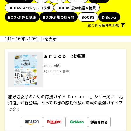
BOOKS スペシャルコラボ
BOOKS 旅の名言＆絶景
BOOKS 旅と健康
BOOKS 旅の読み物
BOOKS
D-Books
絞り込み条件を追加
141〜160件/176件中 を表示
ａｒｕｃｏ 北海道
aruco 国内
2024.04.18 発売
旅好き女子のための応援ガイド『ａｒｕｃｏ』シリーズに「北
海道」が新登場。とっておきの感動体験が満載の最強ガイドブ
ック！
詳細を見る