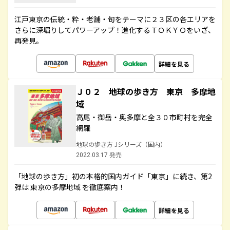
江戸東京の伝統・粋・老舗・旬をテーマに２３区の各エリアを
さらに深堀りしてパワーアップ！進化するＴＯＫＹＯをいざ、
再発見。
詳細を見る
Ｊ０２ 地球の歩き方 東京 多摩地
域
高尾・御岳・奥多摩と全３０市町村を完全
網羅
地球の歩き方 Jシリーズ（国内）
2022.03.17 発売
「地球の歩き方」初の本格的国内ガイド「東京」に続き、第2
弾は 東京の多摩地域 を徹底案内！
詳細を見る