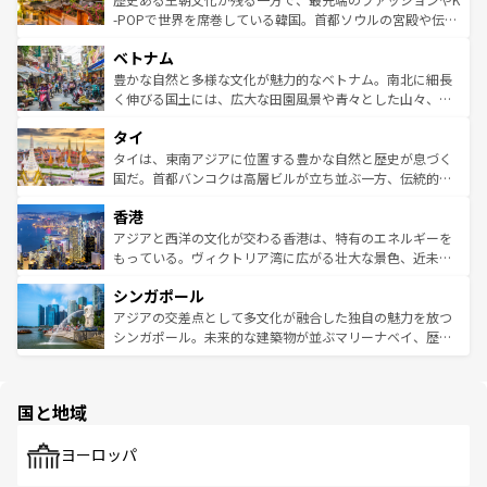
い。オーストラリアの多彩な魅力を存分に味わいつくそ
驚きをもたらしてくれる。また、奥深い台湾の食文化も魅
-POPで世界を席巻している韓国。首都ソウルの宮殿や伝統
う。 なお、新着のオーストラリア情報は
コンテンツ一覧
を
力で、夜市などの屋台グルメから高級料理、ヘルシーで美
家屋が並ぶエリアでは韓国の歴史と文化に浸ることがで
参照してほしい。
ベトナム
容にもいいと評判のスイーツなど、バラエティ豊かな料理
き、地方に足を延ばせば四季折々の自然美を楽しむことが
が味わえる。 なお、新着の台湾情報は
コンテンツ一覧
を参
できる。そして、キムチや焼肉、絶品のストリートフード
豊かな自然と多様な文化が魅力的なベトナム。南北に細長
照してほしい。
まで、さまざまな韓国料理が待っている。夜には、韓国な
く伸びる国土には、広大な田園風景や青々とした山々、世
らではのナイトライフも堪能できる。あたたかいホスピタ
界遺産に登録された壮大な自然景観が点在し、都市部では
タイ
リティに包まれながら、韓国の多彩な魅力を心ゆくまで味
急速な発展と共に伝統が息づく。ハノイの古い町並みやホ
わってみてほしい。 なお、新着の韓国情報は
コンテンツ一
ーチミン市のフランス統治時代の建物も、独特の雰囲気を
タイは、東南アジアに位置する豊かな自然と歴史が息づく
覧
を参照してほしい。
醸し出している。また、バラエティの豊かさとおいしさで
国だ。首都バンコクは高層ビルが立ち並ぶ一方、伝統的な
世界中の食通を魅了してやまないベトナム料理も魅力のひ
寺院や市場がいたるところに点在し、古きよき文化と現代
香港
とつ。フォーやバインミー、ベトナムコーヒーなどは、ぜ
の活気が交差している。北部ではチェンマイなどの山岳地
ひ現地で味わいたい。どの地域を訪れてもあたたかい人々
帯で自然と触れ合い、南部ではプーケットやクラビの美し
アジアと西洋の文化が交わる香港は、特有のエネルギーを
が旅行者を迎えてくれるので、きっと忘れられない旅にな
いビーチでリゾート気分を楽しむことができる。タイ料理
もっている。ヴィクトリア湾に広がる壮大な景色、近未来
るはずだ。 なお、新着のベトナム情報は
コンテンツ一覧
を
は世界的に有名で、屋台から高級レストランまで味覚を刺
的なアートスポット、そして歴史と現代が融合した町並
参照してほしい。
シンガポール
激する。気候は一年中温暖で、どの季節にも異なる楽しみ
み、どこを訪れても感動するはず。観光スポットが密集し
が待っている。親しみやすいタイの人々、仏教を中心とし
ており、効率よく見どころを回れるのも魅力。息をのむよ
アジアの交差点として多文化が融合した独自の魅力を放つ
た文化、そして多様な観光資源が、訪れる旅人を魅了し続
うな絶景から文化的な体験まで、香港を存分に楽しみ尽く
シンガポール。未来的な建築物が並ぶマリーナベイ、歴史
ける。 なお、新着のタイ情報は
コンテンツ一覧
を参照して
そう。 なお、新着の香港情報は
コンテンツ一覧
を参照して
と伝統を感じられるエスニックタウン、多数の緑豊かな公
ほしい。
ほしい。
園や自然保護区など、自然が調和した近代的な景観と文化
の多様性あふれるカラフルな町は、どこを歩いても新しい
国と地域
発見がある。さらに、治安のよさや充実した公共交通機関
も、旅行者にとっては魅力的なポイント。グルメも豊富
で、ホーカーズは地元の風情を楽しめる外せないスポット
ヨーロッパ
だ。訪れる人を飽きさせないシンガポールで、多様な魅力