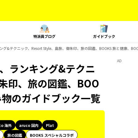
特派員ブログ
ガイドブック
、ランキング&テクニック、Resort Style、島旅、御朱印、旅の図鑑、BOOKS 旅と健康
AD
Plat、ランキング&テクニ
、御朱印、旅の図鑑、BOO
読み物のガイドブック一覧
co 海外
aruco 国内
Plat
旅の図鑑
BOOKS スペシャルコラボ