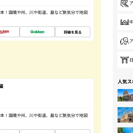
図本！国境や州、川や街道、島など旅気分で地図
詳細を見る
人気ス
編
図本！国境や州、川や街道、島など旅気分で地図