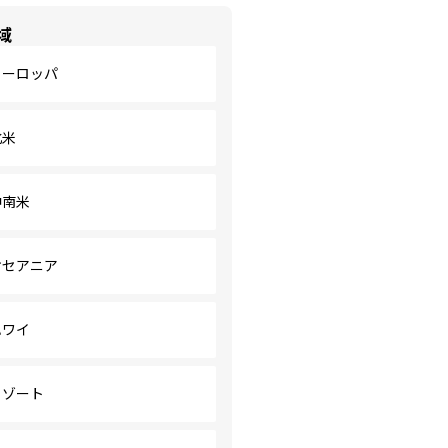
域
ヨーロッパ
北米
中南米
オセアニア
ハワイ
リゾート