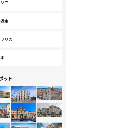
アジア
中近東
アフリカ
日本
ポット