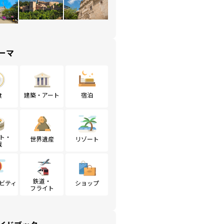
ーマ
食
建築・アート
宿泊
ト・
世界遺産
リゾート
戦
鉄道・
ビティ
ショップ
フライト