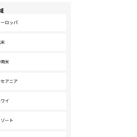
域
ヨーロッパ
北米
中南米
オセアニア
ハワイ
リゾート