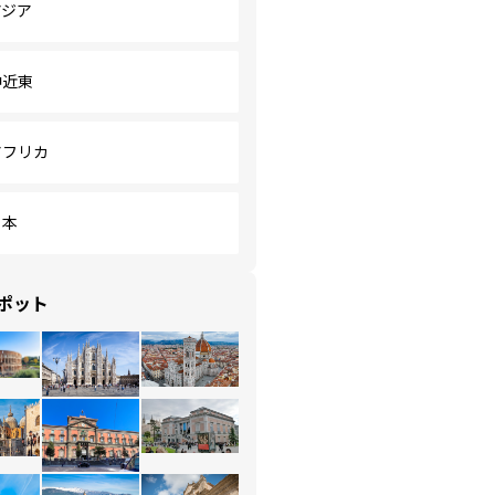
アジア
中近東
アフリカ
日本
ポット