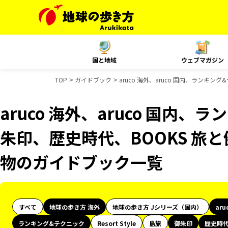
国と地域
ウェブマガジン
TOP
ガイドブック
aruco 海外、aruco 国内、ランキ
aruco 海外、aruco 国内
朱印、歴史時代、BOOKS 旅と
物のガイドブック一覧
すべて
地球の歩き方 海外
地球の歩き方 Jシリーズ（国内）
aru
ランキング&テクニック
Resort Style
島旅
御朱印
歴史時