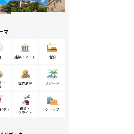
ーマ
食
建築・アート
宿泊
ト・
世界遺産
リゾート
戦
鉄道・
ビティ
ショップ
フライト