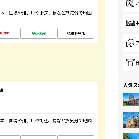
図本！国境や州、川や街道、島など旅気分で地図
詳細を見る
人気ス
編
図本！国境や州、川や街道、島など旅気分で地図