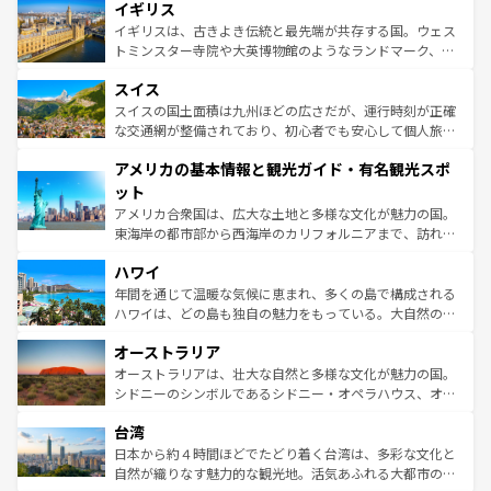
イギリス
いる。シャンパンの発祥地であるランス、プロヴァンスの
顔を持つこの国は、どこを歩いても飽きることがない。ベ
香り高いラベンダー畑など、多彩な楽しみ方が可能だ。さ
ルリンの文化的活気、バイエルン州のアルプスの絶景、そ
イギリスは、古きよき伝統と最先端が共存する国。ウェス
らに、パリ以外の地域にも魅力が溢れており、どの街角に
してライン川沿いのワイン畑といった風景は必見。ビール
トミンスター寺院や大英博物館のようなランドマーク、歴
も豊かな歴史と文化が息づいている。パリ以外の個性あふ
とソーセージを味わいながら地元の人と過ごす楽しい時間
史ある大学都市、美しい丘陵地帯や牧歌的な風景など、エ
れる地方に足を運ぶとそれぞれで全く異なる文化を体験で
スイス
は、お酒好きな人にはぜひ体験してほしい。 なお、新着の
リアごとに異なる魅力がある。また、優雅なアフタヌーン
きるだろう。 なお、新着のフランス情報は
コンテンツ一覧
ドイツ情報は
コンテンツ一覧
を参照してほしい。
ティー、ビール好きにはたまらない英国パブ、サッカー観
スイスの国土面積は九州ほどの広さだが、運行時刻が正確
を参照してほしい。
戦など、本場だからこそできる体験も豊富。イギリスを旅
な交通網が整備されており、初心者でも安心して個人旅行
して楽しみつくそう。 なお、新着のイギリス情報は
コンテ
を楽しめる。日本同様に時刻表どおりの旅が可能だ。中世
アメリカの基本情報と観光ガイド・有名観光スポ
ンツ一覧
を参照してほしい。
の建物がそのまま残る町や、スイスならではのユニークな
博物館もあり、アルプス観光だけでなく町歩きも満喫する
ット
ことができる。国民の所得が高いため物価も高いが、旅行
アメリカ合衆国は、広大な土地と多様な文化が魅力の国。
者向けの交通パス提供のサービスもあり、うまく活用すれ
東海岸の都市部から西海岸のカリフォルニアまで、訪れる
ば市内交通費無料で観光を楽しむこともできる。 なお、新
場所ごとに異なる風景と体験が待っている。ニューヨーク
着のスイス情報は
コンテンツ一覧
を参照してほしい。
ハワイ
のような巨大都市は、観光、ショッピング、エンターテイ
ンメントが詰まった刺激的なスポットだ。一方、アメリカ
年間を通じて温暖な気候に恵まれ、多くの島で構成される
西部には大自然が広がり、グランドキャニオンやイエロー
ハワイは、どの島も独自の魅力をもっている。大自然の神
ストーン国立公園といった絶景が堪能できる。さらに、南
秘を感じたいなら、火山が生み出した壮大な景観を誇るハ
オーストラリア
部のニューオーリンズでは、音楽と美食が融合した独特の
ワイ島は見逃せない。また、定番の観光地といえばオアフ
文化が魅力。旅行者はアメリカの各地域で異なる魅力を楽
島だが、静かな自然を求めるならマウイ島やカウアイ島が
オーストラリアは、壮大な自然と多様な文化が魅力の国。
しみながら、その多様性と豊かな歴史を感じることができ
おすすめ。エメラルドグリーンに輝く海をはじめ、豊かな
シドニーのシンボルであるシドニー・オペラハウス、オー
るだろう。車でのロードトリップや列車の旅も、アメリカ
文化や歴史が息づいている。「アロハスピリット」と呼ば
ストラリア東海岸北部に広がる大サンゴ礁地帯グレートバ
ならではの贅沢な旅のスタイルだ。 なお、新着のアメリカ
台湾
れるおもてなしの心で訪れる人々を迎えてくれるハワイの
リアリーフや大陸中央部にそびえるウルル（エアーズロッ
情報は
コンテンツ一覧
を参照してほしい。
人々、おいしいローカルフードやハワイアンミュージッ
ク）、タスマニアの美しい原生林やケアンズの熱帯雨林な
日本から約４時間ほどでたどり着く台湾は、多彩な文化と
ク、伝統的なフラダンスなど、すべてがハワイの魅力を彩
ど、見どころがたくさん。また、カフェやワイン、オージ
自然が織りなす魅力的な観光地。活気あふれる大都市の台
っている。訪れるたびに新しい発見と感動が待っているハ