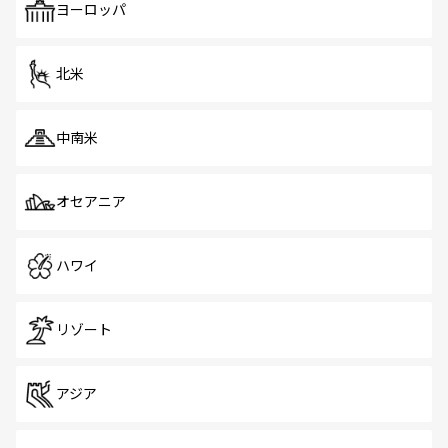
で、ホーカーズは地元の風情を楽しめる外せないスポット
ヨーロッパ
だ。訪れる人を飽きさせないシンガポールで、多様な魅力
を体感しよう。 なお、新着のシンガポール情報は
コンテン
ツ一覧
を参照してほしい。
北米
中南米
オセアニア
ハワイ
リゾート
アジア