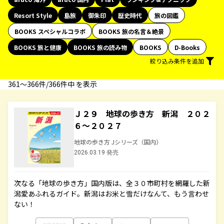
Resort Style
島旅
御朱印
歴史時代
旅の図鑑
BOOKS スペシャルコラボ
BOOKS 旅の名言＆絶景
BOOKS 旅と健康
BOOKS 旅の読み物
BOOKS
D-Books
絞り込み条件を追加
361〜366件/366件中 を表示
Ｊ２９ 地球の歩き方 新潟 ２０２
６～２０２７
地球の歩き方 Jシリーズ（国内）
2026.03.19 発売
次なる「地球の歩き方」国内版は、全３０市町村を網羅した新
潟愛あふれるガイド。新潟はお米と雪だけなんて、もう言わせ
ない！