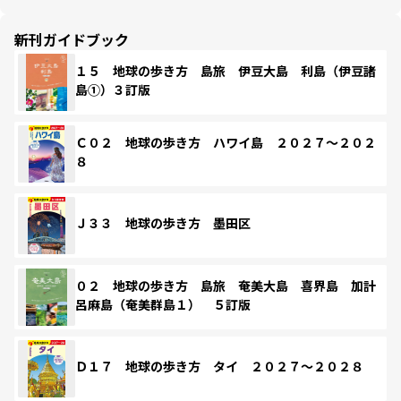
新刊ガイドブック
１５ 地球の歩き方 島旅 伊豆大島 利島（伊豆諸
島①）３訂版
Ｃ０２ 地球の歩き方 ハワイ島 ２０２７～２０２
８
Ｊ３３ 地球の歩き方 墨田区
０２ 地球の歩き方 島旅 奄美大島 喜界島 加計
呂麻島（奄美群島１） ５訂版
Ｄ１７ 地球の歩き方 タイ ２０２７～２０２８