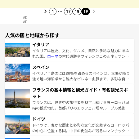
…
1
17
18
19
AD
AD
人気の国と地域から探す
イタリア
イタリアは歴史、文化、グルメ、自然と多彩な魅力にあふ
れた国。
ローマ
の古代遺跡やフィレンツェのルネッサンス
美術、ヴェネツィアの運河など、歴史あるスポットはもち
スペイン
ろん、トスカーナの美しい田園風景やアマルフィ海岸の絶
景など、自然景観も見逃せない。観光の合間には、本場の
イベリア半島のほぼ80％を占めるスペインは、太陽が降り
ピザやパスタなど、絶品のイタリア料理を堪能することも
注ぐ地中海沿岸から雄大なピレネー山脈まで、多彩な自然
できる。朝目覚めてから夜眠るまで、すべての瞬間を楽し
と文化が詰まったヨーロッパ屈指の旅行先だ。多様な地域
フランスの基本情報と観光ガイド・有名観光スポ
ませてくれるイタリアで、忘れられない旅をしてみよう！
文化が根付くこの国では、情熱的なフラメンコ、熱気あふ
なお、新着のイタリア情報は
コンテンツ一覧
を参照してほ
れる闘牛、そして美味しいタパスが生活の一部となってい
ット
しい。
る。首都マドリードの洗練された雰囲気や、バルセロナの
フランスは、世界中の旅行者を魅了し続けるヨーロッパ屈
アートに溢れた街角から、地方では古代ローマ遺跡や中世
指の観光地だ。首都パリのエッフェル塔やルーブル美術館
の城塞都市、穏やかなビーチリゾートまで多彩な表情を見
といった象徴的なスポットから、田舎町の古風な美しさま
せる。地方によって風土や気候が異なるスペインはその個
ドイツ
で、幅広い魅力が詰まっている。華麗な宮殿、歴史的な大
性で訪れる人を魅了する。 なお、新着のスペイン情報は
コ
聖堂、美しいビーチ、そして豊かな自然が、訪れる者を心
ドイツは、豊かな歴史と多彩な文化が交差するヨーロッパ
ンテンツ一覧
を参照してほしい。
から魅了する。また、フランスは美食の国としても知ら
の中心に位置する国。中世の街並みが残るロマンチック街
れ、フランス料理はユネスコ無形文化遺産にも登録されて
道から、未来を先取りするようなモダンな都市まで多様な