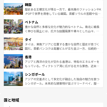
ービーフなどの食文化も豊かで、美味しいものであふれて
北やノスタルジックな町並みが人気な九份（ジォウフェ
ワイを、存分に味わってほしい。 なお、新着のハワイ情報
韓国
いる。アクティビティも充実しており、サーフィンやダイ
ン）、静ひつな山岳地帯である台湾東部など、都市の喧騒
は
コンテンツ一覧
を参照してほしい。
ビング、ハイキングなど、アウトドア好きにはたまらな
と山間の静けさが共存しており、訪れる人に新しい発見と
歴史ある王朝文化が残る一方で、最先端のファッションやK
い。オーストラリアの多彩な魅力を存分に味わいつくそ
驚きをもたらしてくれる。また、奥深い台湾の食文化も魅
-POPで世界を席巻している韓国。首都ソウルの宮殿や伝統
う。 なお、新着のオーストラリア情報は
コンテンツ一覧
を
力で、夜市などの屋台グルメから高級料理、ヘルシーで美
家屋が並ぶエリアでは韓国の歴史と文化に浸ることがで
参照してほしい。
ベトナム
容にもいいと評判のスイーツなど、バラエティ豊かな料理
き、地方に足を延ばせば四季折々の自然美を楽しむことが
が味わえる。 なお、新着の台湾情報は
コンテンツ一覧
を参
できる。そして、キムチや焼肉、絶品のストリートフード
豊かな自然と多様な文化が魅力的なベトナム。南北に細長
照してほしい。
まで、さまざまな韓国料理が待っている。夜には、韓国な
く伸びる国土には、広大な田園風景や青々とした山々、世
らではのナイトライフも堪能できる。あたたかいホスピタ
界遺産に登録された壮大な自然景観が点在し、都市部では
タイ
リティに包まれながら、韓国の多彩な魅力を心ゆくまで味
急速な発展と共に伝統が息づく。ハノイの古い町並みやホ
わってみてほしい。 なお、新着の韓国情報は
コンテンツ一
ーチミン市のフランス統治時代の建物も、独特の雰囲気を
タイは、東南アジアに位置する豊かな自然と歴史が息づく
覧
を参照してほしい。
醸し出している。また、バラエティの豊かさとおいしさで
国だ。首都バンコクは高層ビルが立ち並ぶ一方、伝統的な
世界中の食通を魅了してやまないベトナム料理も魅力のひ
寺院や市場がいたるところに点在し、古きよき文化と現代
香港
とつ。フォーやバインミー、ベトナムコーヒーなどは、ぜ
の活気が交差している。北部ではチェンマイなどの山岳地
ひ現地で味わいたい。どの地域を訪れてもあたたかい人々
帯で自然と触れ合い、南部ではプーケットやクラビの美し
アジアと西洋の文化が交わる香港は、特有のエネルギーを
が旅行者を迎えてくれるので、きっと忘れられない旅にな
いビーチでリゾート気分を楽しむことができる。タイ料理
もっている。ヴィクトリア湾に広がる壮大な景色、近未来
るはずだ。 なお、新着のベトナム情報は
コンテンツ一覧
を
は世界的に有名で、屋台から高級レストランまで味覚を刺
的なアートスポット、そして歴史と現代が融合した町並
参照してほしい。
シンガポール
激する。気候は一年中温暖で、どの季節にも異なる楽しみ
み、どこを訪れても感動するはず。観光スポットが密集し
が待っている。親しみやすいタイの人々、仏教を中心とし
ており、効率よく見どころを回れるのも魅力。息をのむよ
アジアの交差点として多文化が融合した独自の魅力を放つ
た文化、そして多様な観光資源が、訪れる旅人を魅了し続
うな絶景から文化的な体験まで、香港を存分に楽しみ尽く
シンガポール。未来的な建築物が並ぶマリーナベイ、歴史
ける。 なお、新着のタイ情報は
コンテンツ一覧
を参照して
そう。 なお、新着の香港情報は
コンテンツ一覧
を参照して
と伝統を感じられるエスニックタウン、多数の緑豊かな公
ほしい。
ほしい。
園や自然保護区など、自然が調和した近代的な景観と文化
の多様性あふれるカラフルな町は、どこを歩いても新しい
国と地域
発見がある。さらに、治安のよさや充実した公共交通機関
も、旅行者にとっては魅力的なポイント。グルメも豊富