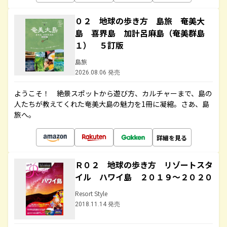
０２ 地球の歩き方 島旅 奄美大
島 喜界島 加計呂麻島（奄美群島
１） ５訂版
島旅
2026.08.06 発売
ようこそ！ 絶景スポットから遊び方、カルチャーまで、島の
人たちが教えてくれた奄美大島の魅力を1冊に凝縮。さあ、島
旅へ。
詳細を見る
Ｒ０２ 地球の歩き方 リゾートスタ
イル ハワイ島 ２０１９～２０２０
Resort Style
2018.11.14 発売