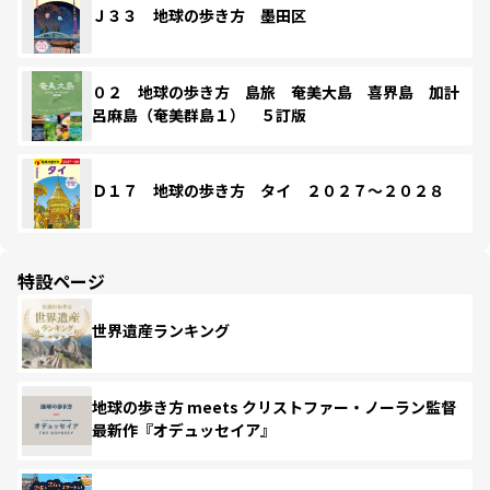
Ｊ３３ 地球の歩き方 墨田区
０２ 地球の歩き方 島旅 奄美大島 喜界島 加計
呂麻島（奄美群島１） ５訂版
Ｄ１７ 地球の歩き方 タイ ２０２７～２０２８
特設ページ
世界遺産ランキング
地球の歩き方 meets クリストファー・ノーラン監督
最新作『オデュッセイア』