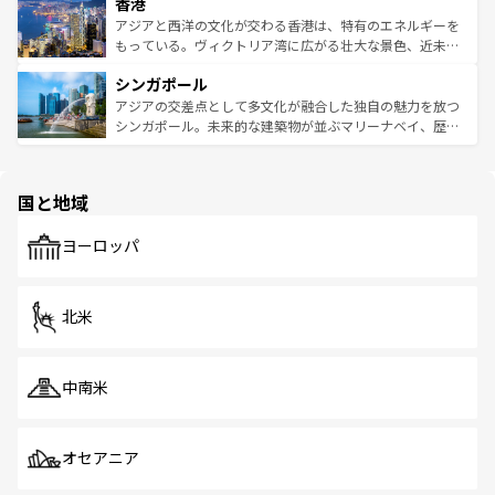
香港
とつ。フォーやバインミー、ベトナムコーヒーなどは、ぜ
の活気が交差している。北部ではチェンマイなどの山岳地
ひ現地で味わいたい。どの地域を訪れてもあたたかい人々
帯で自然と触れ合い、南部ではプーケットやクラビの美し
アジアと西洋の文化が交わる香港は、特有のエネルギーを
が旅行者を迎えてくれるので、きっと忘れられない旅にな
いビーチでリゾート気分を楽しむことができる。タイ料理
もっている。ヴィクトリア湾に広がる壮大な景色、近未来
るはずだ。 なお、新着のベトナム情報は
コンテンツ一覧
を
は世界的に有名で、屋台から高級レストランまで味覚を刺
的なアートスポット、そして歴史と現代が融合した町並
参照してほしい。
シンガポール
激する。気候は一年中温暖で、どの季節にも異なる楽しみ
み、どこを訪れても感動するはず。観光スポットが密集し
が待っている。親しみやすいタイの人々、仏教を中心とし
ており、効率よく見どころを回れるのも魅力。息をのむよ
アジアの交差点として多文化が融合した独自の魅力を放つ
た文化、そして多様な観光資源が、訪れる旅人を魅了し続
うな絶景から文化的な体験まで、香港を存分に楽しみ尽く
シンガポール。未来的な建築物が並ぶマリーナベイ、歴史
ける。 なお、新着のタイ情報は
コンテンツ一覧
を参照して
そう。 なお、新着の香港情報は
コンテンツ一覧
を参照して
と伝統を感じられるエスニックタウン、多数の緑豊かな公
ほしい。
ほしい。
園や自然保護区など、自然が調和した近代的な景観と文化
の多様性あふれるカラフルな町は、どこを歩いても新しい
国と地域
発見がある。さらに、治安のよさや充実した公共交通機関
も、旅行者にとっては魅力的なポイント。グルメも豊富
で、ホーカーズは地元の風情を楽しめる外せないスポット
ヨーロッパ
だ。訪れる人を飽きさせないシンガポールで、多様な魅力
を体感しよう。 なお、新着のシンガポール情報は
コンテン
ツ一覧
を参照してほしい。
北米
中南米
オセアニア