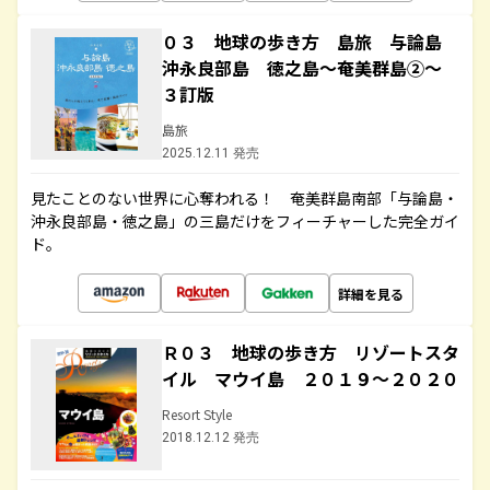
０３ 地球の歩き方 島旅 与論島
沖永良部島 徳之島～奄美群島②～
３訂版
島旅
2025.12.11 発売
見たことのない世界に心奪われる！ 奄美群島南部「与論島・
沖永良部島・徳之島」の三島だけをフィーチャーした完全ガイ
ド。
詳細を見る
Ｒ０３ 地球の歩き方 リゾートスタ
イル マウイ島 ２０１９～２０２０
Resort Style
2018.12.12 発売