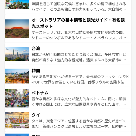
西部には大自然が広がり、グランドキャニオンやイエロー
年間を通じて温暖な気候に恵まれ、多くの島で構成される
ストーン国立公園といった絶景が堪能できる。さらに、南
ハワイは、どの島も独自の魅力をもっている。大自然の神
部のニューオーリンズでは、音楽と美食が融合した独特の
秘を感じたいなら、火山が生み出した壮大な景観を誇るハ
文化が魅力。旅行者はアメリカの各地域で異なる魅力を楽
オーストラリアの基本情報と観光ガイド・有名観
ワイ島は見逃せない。また、定番の観光地といえばオアフ
しみながら、その多様性と豊かな歴史を感じることができ
島だが、静かな自然を求めるならマウイ島やカウアイ島が
光スポット
るだろう。車でのロードトリップや列車の旅も、アメリカ
おすすめ。エメラルドグリーンに輝く海をはじめ、豊かな
オーストラリアは、壮大な自然と多様な文化が魅力の国。
ならではの贅沢な旅のスタイルだ。 なお、新着のアメリカ
文化や歴史が息づいている。「アロハスピリット」と呼ば
シドニーのシンボルであるシドニー・オペラハウス、オー
情報は
コンテンツ一覧
を参照してほしい。
れるおもてなしの心で訪れる人々を迎えてくれるハワイの
ストラリア東海岸北部に広がる大サンゴ礁地帯グレートバ
人々、おいしいローカルフードやハワイアンミュージッ
台湾
リアリーフや大陸中央部にそびえるウルル（エアーズロッ
ク、伝統的なフラダンスなど、すべてがハワイの魅力を彩
ク）、タスマニアの美しい原生林やケアンズの熱帯雨林な
日本から約４時間ほどでたどり着く台湾は、多彩な文化と
っている。訪れるたびに新しい発見と感動が待っているハ
ど、見どころがたくさん。また、カフェやワイン、オージ
自然が織りなす魅力的な観光地。活気あふれる大都市の台
ワイを、存分に味わってほしい。 なお、新着のハワイ情報
ービーフなどの食文化も豊かで、美味しいものであふれて
北やノスタルジックな町並みが人気な九份（ジォウフェ
は
コンテンツ一覧
を参照してほしい。
韓国
いる。アクティビティも充実しており、サーフィンやダイ
ン）、静ひつな山岳地帯である台湾東部など、都市の喧騒
ビング、ハイキングなど、アウトドア好きにはたまらな
と山間の静けさが共存しており、訪れる人に新しい発見と
歴史ある王朝文化が残る一方で、最先端のファッションやK
い。オーストラリアの多彩な魅力を存分に味わいつくそ
驚きをもたらしてくれる。また、奥深い台湾の食文化も魅
-POPで世界を席巻している韓国。首都ソウルの宮殿や伝統
う。 なお、新着のオーストラリア情報は
コンテンツ一覧
を
力で、夜市などの屋台グルメから高級料理、ヘルシーで美
家屋が並ぶエリアでは韓国の歴史と文化に浸ることがで
参照してほしい。
ベトナム
容にもいいと評判のスイーツなど、バラエティ豊かな料理
き、地方に足を延ばせば四季折々の自然美を楽しむことが
が味わえる。 なお、新着の台湾情報は
コンテンツ一覧
を参
できる。そして、キムチや焼肉、絶品のストリートフード
豊かな自然と多様な文化が魅力的なベトナム。南北に細長
照してほしい。
まで、さまざまな韓国料理が待っている。夜には、韓国な
く伸びる国土には、広大な田園風景や青々とした山々、世
らではのナイトライフも堪能できる。あたたかいホスピタ
界遺産に登録された壮大な自然景観が点在し、都市部では
タイ
リティに包まれながら、韓国の多彩な魅力を心ゆくまで味
急速な発展と共に伝統が息づく。ハノイの古い町並みやホ
わってみてほしい。 なお、新着の韓国情報は
コンテンツ一
ーチミン市のフランス統治時代の建物も、独特の雰囲気を
タイは、東南アジアに位置する豊かな自然と歴史が息づく
覧
を参照してほしい。
醸し出している。また、バラエティの豊かさとおいしさで
国だ。首都バンコクは高層ビルが立ち並ぶ一方、伝統的な
世界中の食通を魅了してやまないベトナム料理も魅力のひ
寺院や市場がいたるところに点在し、古きよき文化と現代