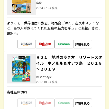
島旅
2024.07.04 発売
ようこそ！世界遺産の教会、絶品島ごはん、古民家ステイな
ど、島の人が教えてくれた五島の魅力をギュッと凝縮。さあ、
島旅へ。
詳細を見る
Ｒ０１ 地球の歩き方 リゾートスタ
イル ホノルル＆オアフ島 ２０１８
～２０１９
Resort Style
2017.10.04 発売
当社在庫切れ
詳細を見る