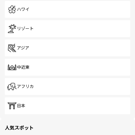
ハワイ
リゾート
アジア
中近東
アフリカ
日本
人気スポット