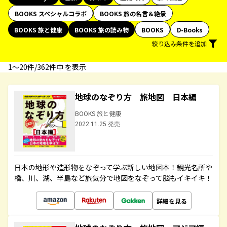
BOOKS スペシャルコラボ
BOOKS 旅の名言＆絶景
BOOKS 旅と健康
BOOKS 旅の読み物
BOOKS
D-Books
絞り込み条件を追加
1〜20件/362件中 を表示
地球のなぞり方 旅地図 日本編
BOOKS 旅と健康
2022.11.25 発売
日本の地形や造形物をなぞって学ぶ新しい地図本！観光名所や
橋、川、湖、半島など旅気分で地図をなぞって脳もイキイキ！
詳細を見る