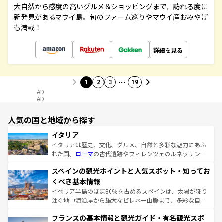
大自然から感度の高いグルメ＆ショッピングまで、訪れる度に
新発見があるマウイ島。旬のファーム巡りやマウイ産おみやげ
も満載！
詳細を見る
…
1
2
3
19
AD
AD
人気の国と地域から探す
イタリア
イタリアは歴史、文化、グルメ、自然と多彩な魅力にあふ
れた国。
ローマ
の古代遺跡やフィレンツェのルネッサンス
美術、ヴェネツィアの運河など、歴史あるスポットはもち
スペインの観光ポイントと人気スポット・知ってお
ろん、トスカーナの美しい田園風景やアマルフィ海岸の絶
景など、自然景観も見逃せない。観光の合間には、本場の
くべき基本情報
ピザやパスタなど、絶品のイタリア料理を堪能することも
イベリア半島のほぼ80％を占めるスペインは、太陽が降り
できる。朝目覚めてから夜眠るまで、すべての瞬間を楽し
注ぐ地中海沿岸から雄大なピレネー山脈まで、多彩な自然
ませてくれるイタリアで、忘れられない旅をしてみよう！
と文化が詰まったヨーロッパ屈指の旅行先だ。多様な地域
なお、新着のイタリア情報は
コンテンツ一覧
を参照してほ
フランスの基本情報と観光ガイド・有名観光スポ
文化が根付くこの国では、情熱的なフラメンコ、熱気あふ