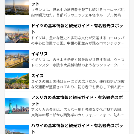
しい。
れる闘牛、そして美味しいタパスが生活の一部となってい
ット
る。首都マドリードの洗練された雰囲気や、バルセロナの
フランスは、世界中の旅行者を魅了し続けるヨーロッパ屈
アートに溢れた街角から、地方では古代ローマ遺跡や中世
指の観光地だ。首都パリのエッフェル塔やルーブル美術館
の城塞都市、穏やかなビーチリゾートまで多彩な表情を見
といった象徴的なスポットから、田舎町の古風な美しさま
せる。地方によって風土や気候が異なるスペインはその個
ドイツの基本情報と観光ガイド・有名観光スポッ
で、幅広い魅力が詰まっている。華麗な宮殿、歴史的な大
性で訪れる人を魅了する。 なお、新着のスペイン情報は
コ
聖堂、美しいビーチ、そして豊かな自然が、訪れる者を心
ト
ンテンツ一覧
を参照してほしい。
から魅了する。また、フランスは美食の国としても知ら
ドイツは、豊かな歴史と多彩な文化が交差するヨーロッパ
れ、フランス料理はユネスコ無形文化遺産にも登録されて
の中心に位置する国。中世の街並みが残るロマンチック街
いる。シャンパンの発祥地であるランス、プロヴァンスの
道から、未来を先取りするようなモダンな都市まで多様な
香り高いラベンダー畑など、多彩な楽しみ方が可能だ。さ
イギリス
顔を持つこの国は、どこを歩いても飽きることがない。ベ
らに、パリ以外の地域にも魅力が溢れており、どの街角に
ルリンの文化的活気、バイエルン州のアルプスの絶景、そ
イギリスは、古きよき伝統と最先端が共存する国。ウェス
も豊かな歴史と文化が息づいている。パリ以外の個性あふ
してライン川沿いのワイン畑といった風景は必見。ビール
トミンスター寺院や大英博物館のようなランドマーク、歴
れる地方に足を運ぶとそれぞれで全く異なる文化を体験で
とソーセージを味わいながら地元の人と過ごす楽しい時間
史ある大学都市、美しい丘陵地帯や牧歌的な風景など、エ
きるだろう。 なお、新着のフランス情報は
コンテンツ一覧
スイス
は、お酒好きな人にはぜひ体験してほしい。 なお、新着の
リアごとに異なる魅力がある。また、優雅なアフタヌーン
を参照してほしい。
ドイツ情報は
コンテンツ一覧
を参照してほしい。
ティー、ビール好きにはたまらない英国パブ、サッカー観
スイスの国土面積は九州ほどの広さだが、運行時刻が正確
戦など、本場だからこそできる体験も豊富。イギリスを旅
な交通網が整備されており、初心者でも安心して個人旅行
して楽しみつくそう。 なお、新着のイギリス情報は
コンテ
を楽しめる。日本同様に時刻表どおりの旅が可能だ。中世
アメリカの基本情報と観光ガイド・有名観光スポ
ンツ一覧
を参照してほしい。
の建物がそのまま残る町や、スイスならではのユニークな
博物館もあり、アルプス観光だけでなく町歩きも満喫する
ット
ことができる。国民の所得が高いため物価も高いが、旅行
アメリカ合衆国は、広大な土地と多様な文化が魅力の国。
者向けの交通パス提供のサービスもあり、うまく活用すれ
東海岸の都市部から西海岸のカリフォルニアまで、訪れる
ば市内交通費無料で観光を楽しむこともできる。 なお、新
場所ごとに異なる風景と体験が待っている。ニューヨーク
着のスイス情報は
コンテンツ一覧
を参照してほしい。
ハワイの基本情報と観光ガイド・有名観光スポッ
のような巨大都市は、観光、ショッピング、エンターテイ
ンメントが詰まった刺激的なスポットだ。一方、アメリカ
ト