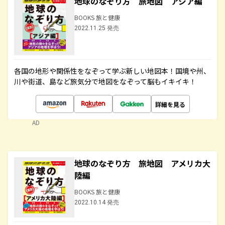
地球のなぞり方 旅地図 アジア編
BOOKS 旅と健康
2022.11.25 発売
各国の地形や関係性をなぞって学ぶ新しい地図本！国境や州、
川や街道、島など旅気分で地図をなぞって脳もイキイキ！
詳細を見る
AD
地球のなぞり方 旅地図 アメリカ大
陸編
BOOKS 旅と健康
2022.10.14 発売