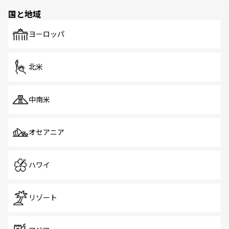
の多様性あふれるカラフルな町は、どこを歩いても新しい
国と地域
発見がある。さらに、治安のよさや充実した公共交通機関
も、旅行者にとっては魅力的なポイント。グルメも豊富
で、ホーカーズは地元の風情を楽しめる外せないスポット
ヨーロッパ
だ。訪れる人を飽きさせないシンガポールで、多様な魅力
を体感しよう。 なお、新着のシンガポール情報は
コンテン
ツ一覧
を参照してほしい。
北米
中南米
オセアニア
ハワイ
リゾート