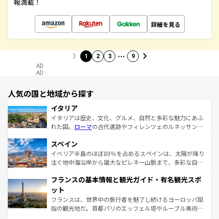
報満載！
詳細を見る
…
1
2
3
9
AD
AD
人気の国と地域から探す
イタリア
イタリアは歴史、文化、グルメ、自然と多彩な魅力にあふ
れた国。
ローマ
の古代遺跡やフィレンツェのルネッサンス
美術、ヴェネツィアの運河など、歴史あるスポットはもち
スペイン
ろん、トスカーナの美しい田園風景やアマルフィ海岸の絶
景など、自然景観も見逃せない。観光の合間には、本場の
イベリア半島のほぼ80％を占めるスペインは、太陽が降り
ピザやパスタなど、絶品のイタリア料理を堪能することも
注ぐ地中海沿岸から雄大なピレネー山脈まで、多彩な自然
できる。朝目覚めてから夜眠るまで、すべての瞬間を楽し
と文化が詰まったヨーロッパ屈指の旅行先だ。多様な地域
フランスの基本情報と観光ガイド・有名観光スポ
ませてくれるイタリアで、忘れられない旅をしてみよう！
文化が根付くこの国では、情熱的なフラメンコ、熱気あふ
なお、新着のイタリア情報は
コンテンツ一覧
を参照してほ
れる闘牛、そして美味しいタパスが生活の一部となってい
ット
しい。
る。首都マドリードの洗練された雰囲気や、バルセロナの
フランスは、世界中の旅行者を魅了し続けるヨーロッパ屈
アートに溢れた街角から、地方では古代ローマ遺跡や中世
指の観光地だ。首都パリのエッフェル塔やルーブル美術館
の城塞都市、穏やかなビーチリゾートまで多彩な表情を見
といった象徴的なスポットから、田舎町の古風な美しさま