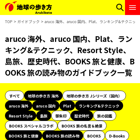
TOP
ガイドブック
aruco 海外、aruco 国内、Plat、ランキング&テクニッ
aruco 海外、aruco 国内、Plat、ラン
キング&テクニック、Resort Style、
島旅、歴史時代、BOOKS 旅と健康、B
OOKS 旅の読み物のガイドブック一覧
すべて
地球の歩き方 海外
地球の歩き方 Jシリーズ（国内）
aruco 海外
aruco 国内
Plat
ランキング&テクニック
Resort Style
島旅
御朱印
歴史時代
旅の図鑑
BOOKS スペシャルコラボ
BOOKS 旅の名言＆絶景
BOOKS 旅と健康
BOOKS 旅の読み物
BOOKS
D-Books