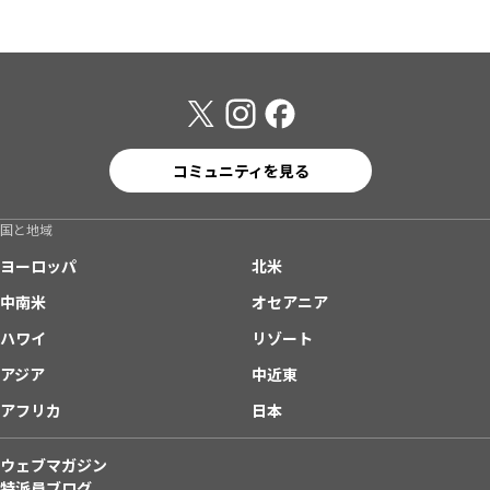
コミュニティを見る
国と地域
ヨーロッパ
北米
中南米
オセアニア
ハワイ
リゾート
アジア
中近東
アフリカ
日本
ウェブマガジン
特派員ブログ