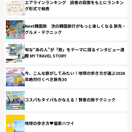
エアラインランキング 読者の投票をもとにランキン
グ形式で発表
Next韓国旅 次の韓国旅行がもっと楽しくなる 旅先・
グルメ・テクニック
旬な“あの人”が「旅」をテーマに語るインタビュー連
載 MY TRAVEL STORY
今、こんな旅がしてみたい！地球の歩き方が選ぶ2026
年絶対行くべき旅先30
コスパもタイパもかなえる！賢者の旅テクニック
地球の歩き方♥偏愛ハワイ