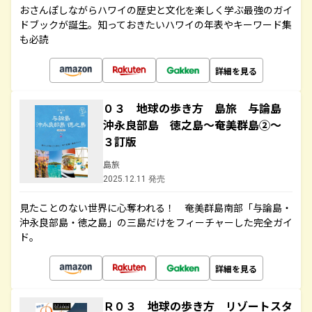
おさんぽしながらハワイの歴史と文化を楽しく学ぶ最強のガイ
ドブックが誕生。知っておきたいハワイの年表やキーワード集
も必読
詳細を見る
０３ 地球の歩き方 島旅 与論島
沖永良部島 徳之島～奄美群島②～
３訂版
島旅
2025.12.11 発売
見たことのない世界に心奪われる！ 奄美群島南部「与論島・
沖永良部島・徳之島」の三島だけをフィーチャーした完全ガイ
ド。
詳細を見る
Ｒ０３ 地球の歩き方 リゾートスタ