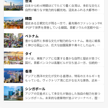
ならではの贅沢な旅のスタイルだ。 なお、新着のアメリカ
台湾
れるおもてなしの心で訪れる人々を迎えてくれるハワイの
リアリーフや大陸中央部にそびえるウルル（エアーズロッ
情報は
コンテンツ一覧
を参照してほしい。
人々、おいしいローカルフードやハワイアンミュージッ
ク）、タスマニアの美しい原生林やケアンズの熱帯雨林な
日本から約４時間ほどでたどり着く台湾は、多彩な文化と
ク、伝統的なフラダンスなど、すべてがハワイの魅力を彩
ど、見どころがたくさん。また、カフェやワイン、オージ
自然が織りなす魅力的な観光地。活気あふれる大都市の台
っている。訪れるたびに新しい発見と感動が待っているハ
ービーフなどの食文化も豊かで、美味しいものであふれて
北やノスタルジックな町並みが人気な九份（ジォウフェ
ワイを、存分に味わってほしい。 なお、新着のハワイ情報
韓国
いる。アクティビティも充実しており、サーフィンやダイ
ン）、静ひつな山岳地帯である台湾東部など、都市の喧騒
は
コンテンツ一覧
を参照してほしい。
ビング、ハイキングなど、アウトドア好きにはたまらな
と山間の静けさが共存しており、訪れる人に新しい発見と
歴史ある王朝文化が残る一方で、最先端のファッションやK
い。オーストラリアの多彩な魅力を存分に味わいつくそ
驚きをもたらしてくれる。また、奥深い台湾の食文化も魅
-POPで世界を席巻している韓国。首都ソウルの宮殿や伝統
う。 なお、新着のオーストラリア情報は
コンテンツ一覧
を
力で、夜市などの屋台グルメから高級料理、ヘルシーで美
家屋が並ぶエリアでは韓国の歴史と文化に浸ることがで
参照してほしい。
ベトナム
容にもいいと評判のスイーツなど、バラエティ豊かな料理
き、地方に足を延ばせば四季折々の自然美を楽しむことが
が味わえる。 なお、新着の台湾情報は
コンテンツ一覧
を参
できる。そして、キムチや焼肉、絶品のストリートフード
豊かな自然と多様な文化が魅力的なベトナム。南北に細長
照してほしい。
まで、さまざまな韓国料理が待っている。夜には、韓国な
く伸びる国土には、広大な田園風景や青々とした山々、世
らではのナイトライフも堪能できる。あたたかいホスピタ
界遺産に登録された壮大な自然景観が点在し、都市部では
タイ
リティに包まれながら、韓国の多彩な魅力を心ゆくまで味
急速な発展と共に伝統が息づく。ハノイの古い町並みやホ
わってみてほしい。 なお、新着の韓国情報は
コンテンツ一
ーチミン市のフランス統治時代の建物も、独特の雰囲気を
タイは、東南アジアに位置する豊かな自然と歴史が息づく
覧
を参照してほしい。
醸し出している。また、バラエティの豊かさとおいしさで
国だ。首都バンコクは高層ビルが立ち並ぶ一方、伝統的な
世界中の食通を魅了してやまないベトナム料理も魅力のひ
寺院や市場がいたるところに点在し、古きよき文化と現代
香港
とつ。フォーやバインミー、ベトナムコーヒーなどは、ぜ
の活気が交差している。北部ではチェンマイなどの山岳地
ひ現地で味わいたい。どの地域を訪れてもあたたかい人々
帯で自然と触れ合い、南部ではプーケットやクラビの美し
アジアと西洋の文化が交わる香港は、特有のエネルギーを
が旅行者を迎えてくれるので、きっと忘れられない旅にな
いビーチでリゾート気分を楽しむことができる。タイ料理
もっている。ヴィクトリア湾に広がる壮大な景色、近未来
るはずだ。 なお、新着のベトナム情報は
コンテンツ一覧
を
は世界的に有名で、屋台から高級レストランまで味覚を刺
的なアートスポット、そして歴史と現代が融合した町並
参照してほしい。
シンガポール
激する。気候は一年中温暖で、どの季節にも異なる楽しみ
み、どこを訪れても感動するはず。観光スポットが密集し
が待っている。親しみやすいタイの人々、仏教を中心とし
ており、効率よく見どころを回れるのも魅力。息をのむよ
アジアの交差点として多文化が融合した独自の魅力を放つ
た文化、そして多様な観光資源が、訪れる旅人を魅了し続
うな絶景から文化的な体験まで、香港を存分に楽しみ尽く
シンガポール。未来的な建築物が並ぶマリーナベイ、歴史
ける。 なお、新着のタイ情報は
コンテンツ一覧
を参照して
そう。 なお、新着の香港情報は
コンテンツ一覧
を参照して
と伝統を感じられるエスニックタウン、多数の緑豊かな公
ほしい。
ほしい。
園や自然保護区など、自然が調和した近代的な景観と文化