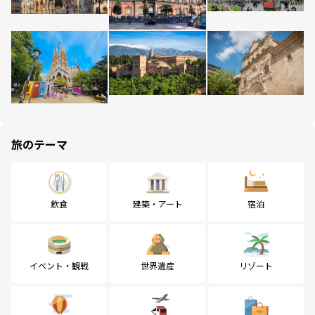
旅のテーマ
飲食
建築・アート
宿泊
イベント・観戦
世界遺産
リゾート