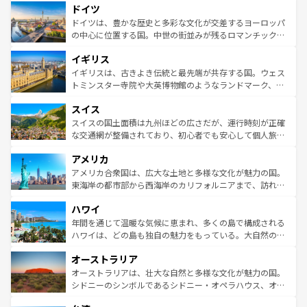
せる。地方によって風土や気候が異なるスペインはその個
ドイツ
で、幅広い魅力が詰まっている。華麗な宮殿、歴史的な大
性で訪れる人を魅了する。 なお、新着のスペイン情報は
コ
聖堂、美しいビーチ、そして豊かな自然が、訪れる者を心
ドイツは、豊かな歴史と多彩な文化が交差するヨーロッパ
ンテンツ一覧
を参照してほしい。
から魅了する。また、フランスは美食の国としても知ら
の中心に位置する国。中世の街並みが残るロマンチック街
れ、フランス料理はユネスコ無形文化遺産にも登録されて
道から、未来を先取りするようなモダンな都市まで多様な
イギリス
いる。シャンパンの発祥地であるランス、プロヴァンスの
顔を持つこの国は、どこを歩いても飽きることがない。ベ
香り高いラベンダー畑など、多彩な楽しみ方が可能だ。さ
ルリンの文化的活気、バイエルン州のアルプスの絶景、そ
イギリスは、古きよき伝統と最先端が共存する国。ウェス
らに、パリ以外の地域にも魅力が溢れており、どの街角に
してライン川沿いのワイン畑といった風景は必見。ビール
トミンスター寺院や大英博物館のようなランドマーク、歴
も豊かな歴史と文化が息づいている。パリ以外の個性あふ
とソーセージを味わいながら地元の人と過ごす楽しい時間
史ある大学都市、美しい丘陵地帯や牧歌的な風景など、エ
れる地方に足を運ぶとそれぞれで全く異なる文化を体験で
スイス
は、お酒好きな人にはぜひ体験してほしい。 なお、新着の
リアごとに異なる魅力がある。また、優雅なアフタヌーン
きるだろう。 なお、新着のフランス情報は
コンテンツ一覧
ドイツ情報は
コンテンツ一覧
を参照してほしい。
ティー、ビール好きにはたまらない英国パブ、サッカー観
スイスの国土面積は九州ほどの広さだが、運行時刻が正確
を参照してほしい。
戦など、本場だからこそできる体験も豊富。イギリスを旅
な交通網が整備されており、初心者でも安心して個人旅行
して楽しみつくそう。 なお、新着のイギリス情報は
コンテ
を楽しめる。日本同様に時刻表どおりの旅が可能だ。中世
アメリカ
ンツ一覧
を参照してほしい。
の建物がそのまま残る町や、スイスならではのユニークな
博物館もあり、アルプス観光だけでなく町歩きも満喫する
アメリカ合衆国は、広大な土地と多様な文化が魅力の国。
ことができる。国民の所得が高いため物価も高いが、旅行
東海岸の都市部から西海岸のカリフォルニアまで、訪れる
者向けの交通パス提供のサービスもあり、うまく活用すれ
場所ごとに異なる風景と体験が待っている。ニューヨーク
ハワイ
ば市内交通費無料で観光を楽しむこともできる。 なお、新
のような巨大都市は、観光、ショッピング、エンターテイ
着のスイス情報は
コンテンツ一覧
を参照してほしい。
ンメントが詰まった刺激的なスポットだ。一方、アメリカ
年間を通じて温暖な気候に恵まれ、多くの島で構成される
西部には大自然が広がり、グランドキャニオンやイエロー
ハワイは、どの島も独自の魅力をもっている。大自然の神
ストーン国立公園といった絶景が堪能できる。さらに、南
秘を感じたいなら、火山が生み出した壮大な景観を誇るハ
オーストラリア
部のニューオーリンズでは、音楽と美食が融合した独特の
ワイ島は見逃せない。また、定番の観光地といえばオアフ
文化が魅力。旅行者はアメリカの各地域で異なる魅力を楽
島だが、静かな自然を求めるならマウイ島やカウアイ島が
オーストラリアは、壮大な自然と多様な文化が魅力の国。
しみながら、その多様性と豊かな歴史を感じることができ
おすすめ。エメラルドグリーンに輝く海をはじめ、豊かな
シドニーのシンボルであるシドニー・オペラハウス、オー
るだろう。車でのロードトリップや列車の旅も、アメリカ
文化や歴史が息づいている。「アロハスピリット」と呼ば
ストラリア東海岸北部に広がる大サンゴ礁地帯グレートバ