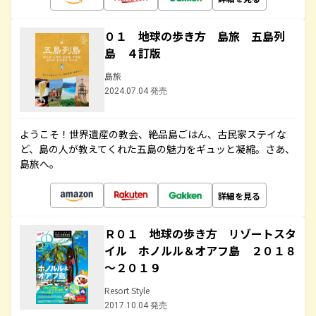
０１ 地球の歩き方 島旅 五島列
島 ４訂版
島旅
2024.07.04 発売
ようこそ！世界遺産の教会、絶品島ごはん、古民家ステイな
ど、島の人が教えてくれた五島の魅力をギュッと凝縮。さあ、
島旅へ。
詳細を見る
Ｒ０１ 地球の歩き方 リゾートスタ
イル ホノルル＆オアフ島 ２０１８
～２０１９
Resort Style
2017.10.04 発売