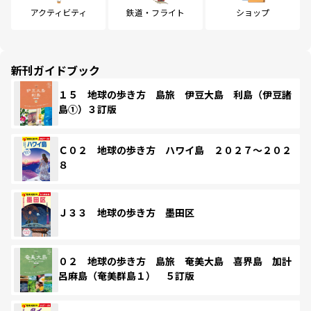
アクティビティ
鉄道・フライト
ショップ
新刊ガイドブック
１５ 地球の歩き方 島旅 伊豆大島 利島（伊豆諸
島①）３訂版
Ｃ０２ 地球の歩き方 ハワイ島 ２０２７～２０２
８
Ｊ３３ 地球の歩き方 墨田区
０２ 地球の歩き方 島旅 奄美大島 喜界島 加計
呂麻島（奄美群島１） ５訂版