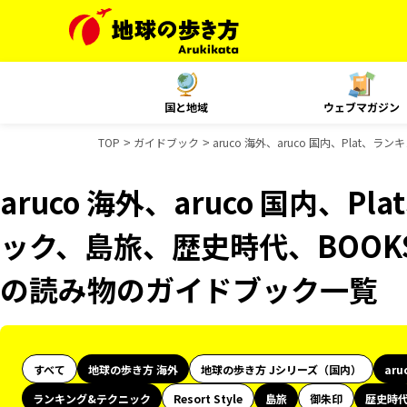
国と地域
ウェブマガジン
TOP
ガイドブック
aruco 海外、aruco 国内、Pla
aruco 海外、aruco 国内、
ック、島旅、歴史時代、BOOKS
の読み物のガイドブック一覧
すべて
地球の歩き方 海外
地球の歩き方 Jシリーズ（国内）
aru
ランキング&テクニック
Resort Style
島旅
御朱印
歴史時