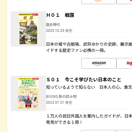
Ｈ０１ 戦国
歴史時代
2025.10.23 発売
日本の城や古戦場、武将ゆかりの史跡、展示
イドする歴史ファン必携の一冊。
Ｓ０１ 今こそ学びたい日本のこと
知っているようで知らない 日本人の心、食
BOOKS 旅の読み物
2022.07.21 発売
１万人の訪日外国人を案内したガイドが、日
発見ができる１冊！