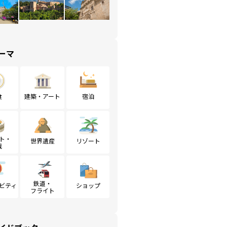
ーマ
食
建築・アート
宿泊
ト・
世界遺産
リゾート
戦
鉄道・
ビティ
ショップ
フライト