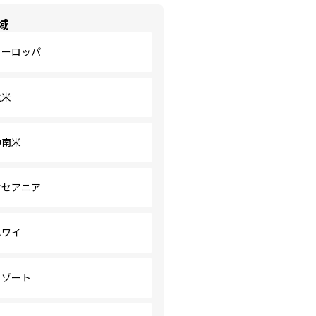
域
ヨーロッパ
北米
中南米
オセアニア
ハワイ
リゾート