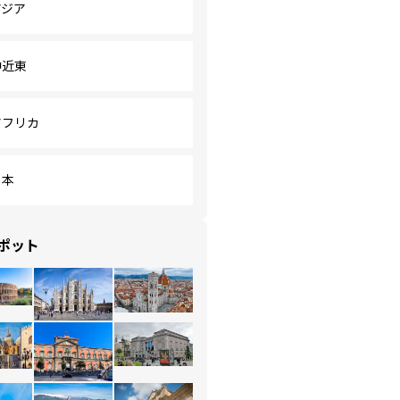
アジア
中近東
アフリカ
日本
ポット