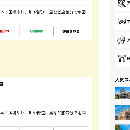
図本！国境や州、川や街道、島など旅気分で地図
詳細を見る
人気ス
編
図本！国境や州、川や街道、島など旅気分で地図