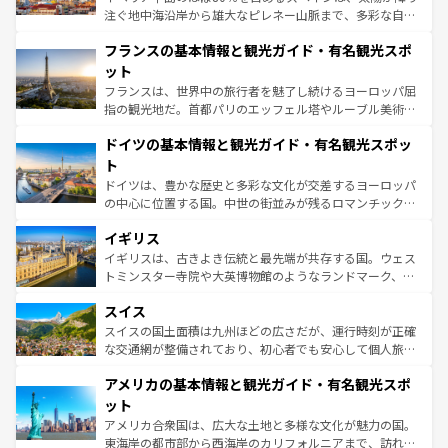
できる。朝目覚めてから夜眠るまで、すべての瞬間を楽し
注ぐ地中海沿岸から雄大なピレネー山脈まで、多彩な自然
ませてくれるイタリアで、忘れられない旅をしてみよう！
と文化が詰まったヨーロッパ屈指の旅行先だ。多様な地域
なお、新着のイタリア情報は
コンテンツ一覧
を参照してほ
フランスの基本情報と観光ガイド・有名観光スポ
文化が根付くこの国では、情熱的なフラメンコ、熱気あふ
しい。
れる闘牛、そして美味しいタパスが生活の一部となってい
ット
る。首都マドリードの洗練された雰囲気や、バルセロナの
フランスは、世界中の旅行者を魅了し続けるヨーロッパ屈
アートに溢れた街角から、地方では古代ローマ遺跡や中世
指の観光地だ。首都パリのエッフェル塔やルーブル美術館
の城塞都市、穏やかなビーチリゾートまで多彩な表情を見
といった象徴的なスポットから、田舎町の古風な美しさま
せる。地方によって風土や気候が異なるスペインはその個
ドイツの基本情報と観光ガイド・有名観光スポッ
で、幅広い魅力が詰まっている。華麗な宮殿、歴史的な大
性で訪れる人を魅了する。 なお、新着のスペイン情報は
コ
聖堂、美しいビーチ、そして豊かな自然が、訪れる者を心
ト
ンテンツ一覧
を参照してほしい。
から魅了する。また、フランスは美食の国としても知ら
ドイツは、豊かな歴史と多彩な文化が交差するヨーロッパ
れ、フランス料理はユネスコ無形文化遺産にも登録されて
の中心に位置する国。中世の街並みが残るロマンチック街
いる。シャンパンの発祥地であるランス、プロヴァンスの
道から、未来を先取りするようなモダンな都市まで多様な
香り高いラベンダー畑など、多彩な楽しみ方が可能だ。さ
イギリス
顔を持つこの国は、どこを歩いても飽きることがない。ベ
らに、パリ以外の地域にも魅力が溢れており、どの街角に
ルリンの文化的活気、バイエルン州のアルプスの絶景、そ
イギリスは、古きよき伝統と最先端が共存する国。ウェス
も豊かな歴史と文化が息づいている。パリ以外の個性あふ
してライン川沿いのワイン畑といった風景は必見。ビール
トミンスター寺院や大英博物館のようなランドマーク、歴
れる地方に足を運ぶとそれぞれで全く異なる文化を体験で
とソーセージを味わいながら地元の人と過ごす楽しい時間
史ある大学都市、美しい丘陵地帯や牧歌的な風景など、エ
きるだろう。 なお、新着のフランス情報は
コンテンツ一覧
スイス
は、お酒好きな人にはぜひ体験してほしい。 なお、新着の
リアごとに異なる魅力がある。また、優雅なアフタヌーン
を参照してほしい。
ドイツ情報は
コンテンツ一覧
を参照してほしい。
ティー、ビール好きにはたまらない英国パブ、サッカー観
スイスの国土面積は九州ほどの広さだが、運行時刻が正確
戦など、本場だからこそできる体験も豊富。イギリスを旅
な交通網が整備されており、初心者でも安心して個人旅行
して楽しみつくそう。 なお、新着のイギリス情報は
コンテ
を楽しめる。日本同様に時刻表どおりの旅が可能だ。中世
アメリカの基本情報と観光ガイド・有名観光スポ
ンツ一覧
を参照してほしい。
の建物がそのまま残る町や、スイスならではのユニークな
博物館もあり、アルプス観光だけでなく町歩きも満喫する
ット
ことができる。国民の所得が高いため物価も高いが、旅行
アメリカ合衆国は、広大な土地と多様な文化が魅力の国。
者向けの交通パス提供のサービスもあり、うまく活用すれ
東海岸の都市部から西海岸のカリフォルニアまで、訪れる