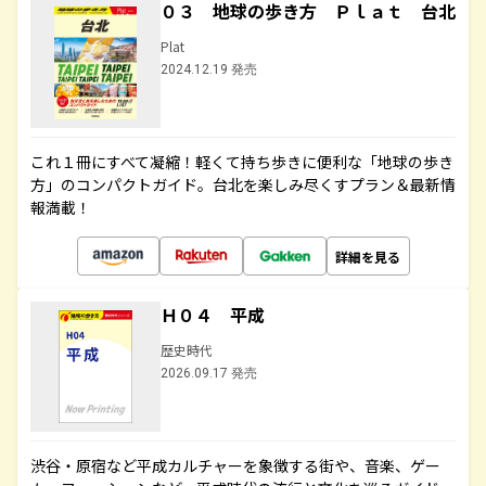
０３ 地球の歩き方 Ｐｌａｔ 台北
Plat
2024.12.19 発売
これ１冊にすべて凝縮！軽くて持ち歩きに便利な「地球の歩き
方」のコンパクトガイド。台北を楽しみ尽くすプラン＆最新情
報満載！
詳細を見る
Ｈ０４ 平成
歴史時代
2026.09.17 発売
渋谷・原宿など平成カルチャーを象徴する街や、音楽、ゲー