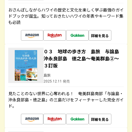
おさんぽしながらハワイの歴史と文化を楽しく学ぶ最強のガイ
ドブックが誕生。知っておきたいハワイの年表やキーワード集
も必読
詳細を見る
０３ 地球の歩き方 島旅 与論島
沖永良部島 徳之島～奄美群島②～
３訂版
島旅
2025.12.11 発売
見たことのない世界に心奪われる！ 奄美群島南部「与論島・
沖永良部島・徳之島」の三島だけをフィーチャーした完全ガイ
ド。
詳細を見る