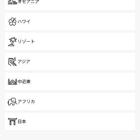
オセアニア
ハワイ
リゾート
アジア
中近東
アフリカ
日本