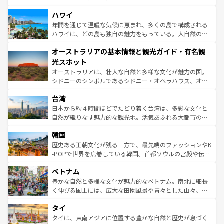
ば市内交通費無料で観光を楽しむこともできる。 なお、新
場所ごとに異なる風景と体験が待っている。ニューヨーク
着のスイス情報は
コンテンツ一覧
を参照してほしい。
ハワイ
のような巨大都市は、観光、ショッピング、エンターテイ
ンメントが詰まった刺激的なスポットだ。一方、アメリカ
年間を通じて温暖な気候に恵まれ、多くの島で構成される
西部には大自然が広がり、グランドキャニオンやイエロー
ハワイは、どの島も独自の魅力をもっている。大自然の神
ストーン国立公園といった絶景が堪能できる。さらに、南
秘を感じたいなら、火山が生み出した壮大な景観を誇るハ
オーストラリアの基本情報と観光ガイド・有名観
部のニューオーリンズでは、音楽と美食が融合した独特の
ワイ島は見逃せない。また、定番の観光地といえばオアフ
文化が魅力。旅行者はアメリカの各地域で異なる魅力を楽
島だが、静かな自然を求めるならマウイ島やカウアイ島が
光スポット
しみながら、その多様性と豊かな歴史を感じることができ
おすすめ。エメラルドグリーンに輝く海をはじめ、豊かな
オーストラリアは、壮大な自然と多様な文化が魅力の国。
るだろう。車でのロードトリップや列車の旅も、アメリカ
文化や歴史が息づいている。「アロハスピリット」と呼ば
シドニーのシンボルであるシドニー・オペラハウス、オー
ならではの贅沢な旅のスタイルだ。 なお、新着のアメリカ
れるおもてなしの心で訪れる人々を迎えてくれるハワイの
ストラリア東海岸北部に広がる大サンゴ礁地帯グレートバ
情報は
コンテンツ一覧
を参照してほしい。
人々、おいしいローカルフードやハワイアンミュージッ
台湾
リアリーフや大陸中央部にそびえるウルル（エアーズロッ
ク、伝統的なフラダンスなど、すべてがハワイの魅力を彩
ク）、タスマニアの美しい原生林やケアンズの熱帯雨林な
日本から約４時間ほどでたどり着く台湾は、多彩な文化と
っている。訪れるたびに新しい発見と感動が待っているハ
ど、見どころがたくさん。また、カフェやワイン、オージ
自然が織りなす魅力的な観光地。活気あふれる大都市の台
ワイを、存分に味わってほしい。 なお、新着のハワイ情報
ービーフなどの食文化も豊かで、美味しいものであふれて
北やノスタルジックな町並みが人気な九份（ジォウフェ
は
コンテンツ一覧
を参照してほしい。
韓国
いる。アクティビティも充実しており、サーフィンやダイ
ン）、静ひつな山岳地帯である台湾東部など、都市の喧騒
ビング、ハイキングなど、アウトドア好きにはたまらな
と山間の静けさが共存しており、訪れる人に新しい発見と
歴史ある王朝文化が残る一方で、最先端のファッションやK
い。オーストラリアの多彩な魅力を存分に味わいつくそ
驚きをもたらしてくれる。また、奥深い台湾の食文化も魅
-POPで世界を席巻している韓国。首都ソウルの宮殿や伝統
う。 なお、新着のオーストラリア情報は
コンテンツ一覧
を
力で、夜市などの屋台グルメから高級料理、ヘルシーで美
家屋が並ぶエリアでは韓国の歴史と文化に浸ることがで
参照してほしい。
ベトナム
容にもいいと評判のスイーツなど、バラエティ豊かな料理
き、地方に足を延ばせば四季折々の自然美を楽しむことが
が味わえる。 なお、新着の台湾情報は
コンテンツ一覧
を参
できる。そして、キムチや焼肉、絶品のストリートフード
豊かな自然と多様な文化が魅力的なベトナム。南北に細長
照してほしい。
まで、さまざまな韓国料理が待っている。夜には、韓国な
く伸びる国土には、広大な田園風景や青々とした山々、世
らではのナイトライフも堪能できる。あたたかいホスピタ
界遺産に登録された壮大な自然景観が点在し、都市部では
タイ
リティに包まれながら、韓国の多彩な魅力を心ゆくまで味
急速な発展と共に伝統が息づく。ハノイの古い町並みやホ
わってみてほしい。 なお、新着の韓国情報は
コンテンツ一
ーチミン市のフランス統治時代の建物も、独特の雰囲気を
タイは、東南アジアに位置する豊かな自然と歴史が息づく