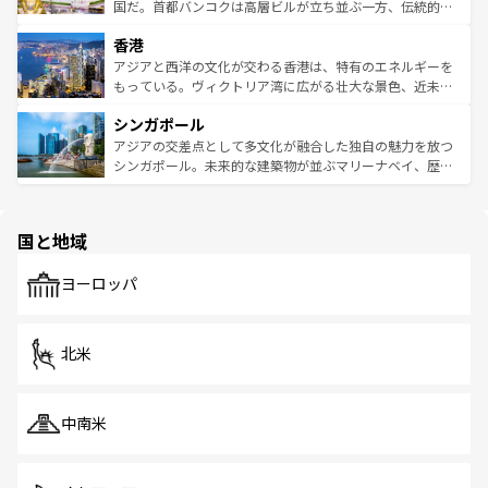
覧
を参照してほしい。
醸し出している。また、バラエティの豊かさとおいしさで
国だ。首都バンコクは高層ビルが立ち並ぶ一方、伝統的な
世界中の食通を魅了してやまないベトナム料理も魅力のひ
寺院や市場がいたるところに点在し、古きよき文化と現代
香港
とつ。フォーやバインミー、ベトナムコーヒーなどは、ぜ
の活気が交差している。北部ではチェンマイなどの山岳地
ひ現地で味わいたい。どの地域を訪れてもあたたかい人々
帯で自然と触れ合い、南部ではプーケットやクラビの美し
アジアと西洋の文化が交わる香港は、特有のエネルギーを
が旅行者を迎えてくれるので、きっと忘れられない旅にな
いビーチでリゾート気分を楽しむことができる。タイ料理
もっている。ヴィクトリア湾に広がる壮大な景色、近未来
るはずだ。 なお、新着のベトナム情報は
コンテンツ一覧
を
は世界的に有名で、屋台から高級レストランまで味覚を刺
的なアートスポット、そして歴史と現代が融合した町並
参照してほしい。
シンガポール
激する。気候は一年中温暖で、どの季節にも異なる楽しみ
み、どこを訪れても感動するはず。観光スポットが密集し
が待っている。親しみやすいタイの人々、仏教を中心とし
ており、効率よく見どころを回れるのも魅力。息をのむよ
アジアの交差点として多文化が融合した独自の魅力を放つ
た文化、そして多様な観光資源が、訪れる旅人を魅了し続
うな絶景から文化的な体験まで、香港を存分に楽しみ尽く
シンガポール。未来的な建築物が並ぶマリーナベイ、歴史
ける。 なお、新着のタイ情報は
コンテンツ一覧
を参照して
そう。 なお、新着の香港情報は
コンテンツ一覧
を参照して
と伝統を感じられるエスニックタウン、多数の緑豊かな公
ほしい。
ほしい。
園や自然保護区など、自然が調和した近代的な景観と文化
の多様性あふれるカラフルな町は、どこを歩いても新しい
国と地域
発見がある。さらに、治安のよさや充実した公共交通機関
も、旅行者にとっては魅力的なポイント。グルメも豊富
で、ホーカーズは地元の風情を楽しめる外せないスポット
ヨーロッパ
だ。訪れる人を飽きさせないシンガポールで、多様な魅力
を体感しよう。 なお、新着のシンガポール情報は
コンテン
ツ一覧
を参照してほしい。
北米
中南米