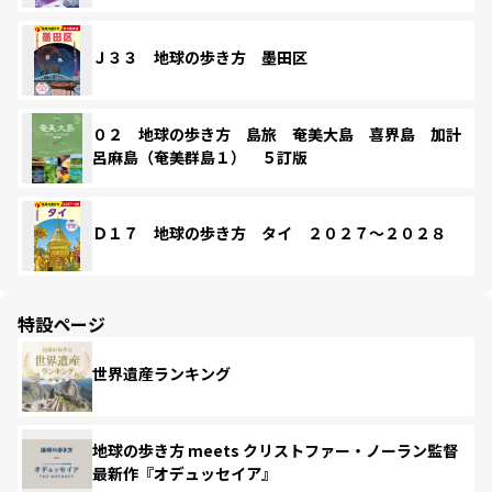
Ｊ３３ 地球の歩き方 墨田区
０２ 地球の歩き方 島旅 奄美大島 喜界島 加計
呂麻島（奄美群島１） ５訂版
Ｄ１７ 地球の歩き方 タイ ２０２７～２０２８
特設ページ
世界遺産ランキング
地球の歩き方 meets クリストファー・ノーラン監督
最新作『オデュッセイア』