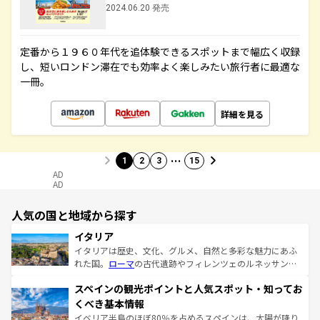
2024.06.20 発売
定番から１９６０年代を追体験できるスポットまで幅広く収録
し、短いロンドン滞在でも効率よく楽しみたい旅行者に最適な
一冊。
詳細を見る
…
1
2
3
15
AD
AD
人気の国と地域から探す
イタリア
イタリアは歴史、文化、グルメ、自然と多彩な魅力にあふ
れた国。
ローマ
の古代遺跡やフィレンツェのルネッサンス
美術、ヴェネツィアの運河など、歴史あるスポットはもち
スペインの観光ポイントと人気スポット・知ってお
ろん、トスカーナの美しい田園風景やアマルフィ海岸の絶
景など、自然景観も見逃せない。観光の合間には、本場の
くべき基本情報
ピザやパスタなど、絶品のイタリア料理を堪能することも
イベリア半島のほぼ80％を占めるスペインは、太陽が降り