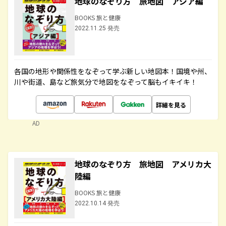
地球のなぞり方 旅地図 アジア編
BOOKS 旅と健康
2022.11.25 発売
各国の地形や関係性をなぞって学ぶ新しい地図本！国境や州、
川や街道、島など旅気分で地図をなぞって脳もイキイキ！
詳細を見る
AD
地球のなぞり方 旅地図 アメリカ大
陸編
BOOKS 旅と健康
2022.10.14 発売