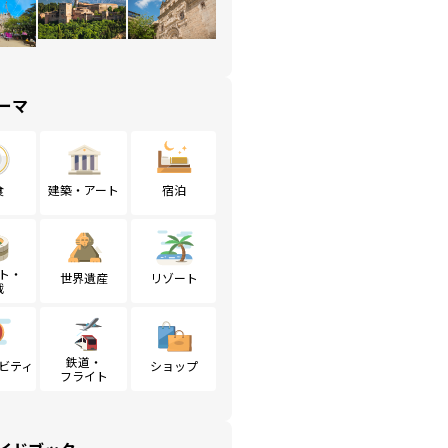
ーマ
食
建築・アート
宿泊
ト・
世界遺産
リゾート
戦
鉄道・
ビティ
ショップ
フライト