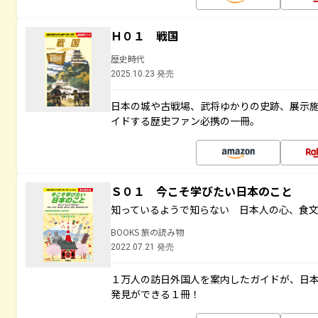
Ｈ０１ 戦国
歴史時代
2025.10.23 発売
日本の城や古戦場、武将ゆかりの史跡、展示
イドする歴史ファン必携の一冊。
Ｓ０１ 今こそ学びたい日本のこと
知っているようで知らない 日本人の心、食
BOOKS 旅の読み物
2022.07.21 発売
１万人の訪日外国人を案内したガイドが、日
発見ができる１冊！