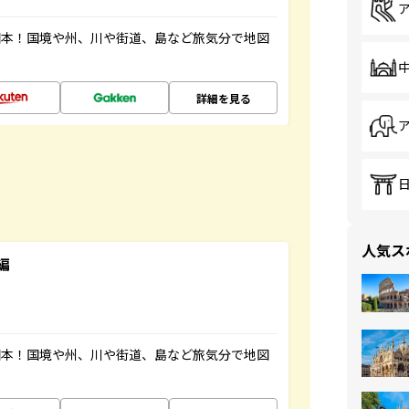
図本！国境や州、川や街道、島など旅気分で地図
詳細を見る
人気ス
編
図本！国境や州、川や街道、島など旅気分で地図