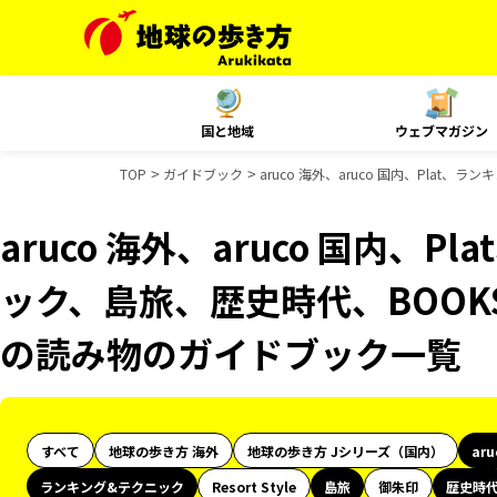
国と地域
ウェブマガジン
TOP
ガイドブック
aruco 海外、aruco 国内、Pla
aruco 海外、aruco 国内、
ック、島旅、歴史時代、BOOKS
の読み物のガイドブック一覧
すべて
地球の歩き方 海外
地球の歩き方 Jシリーズ（国内）
ar
ランキング&テクニック
Resort Style
島旅
御朱印
歴史時