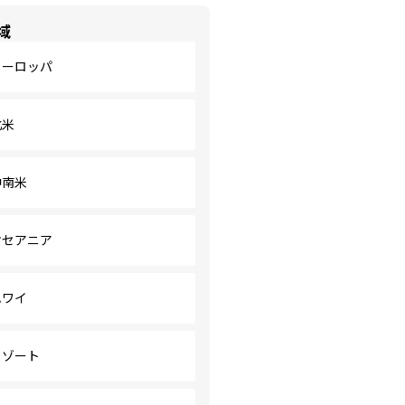
域
ヨーロッパ
北米
中南米
オセアニア
ハワイ
リゾート