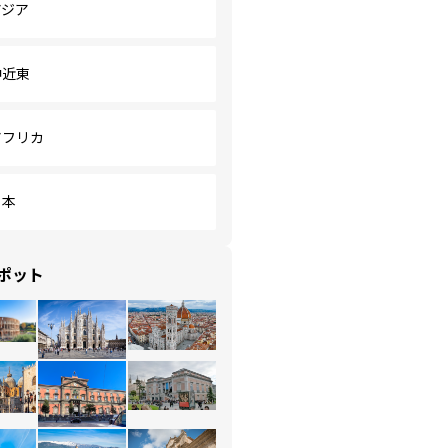
アジア
中近東
アフリカ
日本
ポット