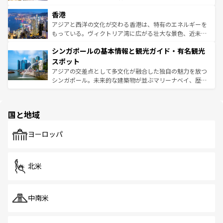
世界中の食通を魅了してやまないベトナム料理も魅力のひ
寺院や市場がいたるところに点在し、古きよき文化と現代
香港
とつ。フォーやバインミー、ベトナムコーヒーなどは、ぜ
の活気が交差している。北部ではチェンマイなどの山岳地
ひ現地で味わいたい。どの地域を訪れてもあたたかい人々
帯で自然と触れ合い、南部ではプーケットやクラビの美し
アジアと西洋の文化が交わる香港は、特有のエネルギーを
が旅行者を迎えてくれるので、きっと忘れられない旅にな
いビーチでリゾート気分を楽しむことができる。タイ料理
もっている。ヴィクトリア湾に広がる壮大な景色、近未来
るはずだ。 なお、新着のベトナム情報は
コンテンツ一覧
を
は世界的に有名で、屋台から高級レストランまで味覚を刺
的なアートスポット、そして歴史と現代が融合した町並
参照してほしい。
シンガポールの基本情報と観光ガイド・有名観光
激する。気候は一年中温暖で、どの季節にも異なる楽しみ
み、どこを訪れても感動するはず。観光スポットが密集し
が待っている。親しみやすいタイの人々、仏教を中心とし
ており、効率よく見どころを回れるのも魅力。息をのむよ
スポット
た文化、そして多様な観光資源が、訪れる旅人を魅了し続
うな絶景から文化的な体験まで、香港を存分に楽しみ尽く
アジアの交差点として多文化が融合した独自の魅力を放つ
ける。 なお、新着のタイ情報は
コンテンツ一覧
を参照して
そう。 なお、新着の香港情報は
コンテンツ一覧
を参照して
シンガポール。未来的な建築物が並ぶマリーナベイ、歴史
ほしい。
ほしい。
と伝統を感じられるエスニックタウン、多数の緑豊かな公
園や自然保護区など、自然が調和した近代的な景観と文化
の多様性あふれるカラフルな町は、どこを歩いても新しい
国と地域
発見がある。さらに、治安のよさや充実した公共交通機関
も、旅行者にとっては魅力的なポイント。グルメも豊富
で、ホーカーズは地元の風情を楽しめる外せないスポット
ヨーロッパ
だ。訪れる人を飽きさせないシンガポールで、多様な魅力
を体感しよう。 なお、新着のシンガポール情報は
コンテン
ツ一覧
を参照してほしい。
北米
中南米