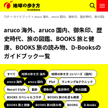
TOP
ガイドブック
aruco 海外、aruco 国内、御朱印、歴史時代、旅の図鑑
aruco 海外、aruco 国内、御朱印、歴
史時代、旅の図鑑、BOOKS 旅と健
康、BOOKS 旅の読み物、D-Booksの
ガイドブック一覧
すべて
地球の歩き方 海外
地球の歩き方 Jシリーズ（国内）
aruco 海外
aruco 国内
Plat
ランキング&テクニック
Resort Style
島旅
御朱印
歴史時代
旅の図鑑
BOOKS スペシャルコラボ
BOOKS 旅の名言＆絶景
BOOKS 旅と健康
BOOKS 旅の読み物
BOOKS
D-Books