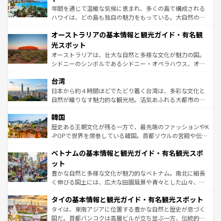
西部には大自然が広がり、グランドキャニオンやイエロー
年間を通じて温暖な気候に恵まれ、多くの島で構成される
ストーン国立公園といった絶景が堪能できる。さらに、南
ハワイは、どの島も独自の魅力をもっている。大自然の神
部のニューオーリンズでは、音楽と美食が融合した独特の
秘を感じたいなら、火山が生み出した壮大な景観を誇るハ
文化が魅力。旅行者はアメリカの各地域で異なる魅力を楽
オーストラリアの基本情報と観光ガイド・有名観
ワイ島は見逃せない。また、定番の観光地といえばオアフ
しみながら、その多様性と豊かな歴史を感じることができ
島だが、静かな自然を求めるならマウイ島やカウアイ島が
光スポット
るだろう。車でのロードトリップや列車の旅も、アメリカ
おすすめ。エメラルドグリーンに輝く海をはじめ、豊かな
オーストラリアは、壮大な自然と多様な文化が魅力の国。
ならではの贅沢な旅のスタイルだ。 なお、新着のアメリカ
文化や歴史が息づいている。「アロハスピリット」と呼ば
シドニーのシンボルであるシドニー・オペラハウス、オー
情報は
コンテンツ一覧
を参照してほしい。
れるおもてなしの心で訪れる人々を迎えてくれるハワイの
ストラリア東海岸北部に広がる大サンゴ礁地帯グレートバ
人々、おいしいローカルフードやハワイアンミュージッ
台湾
リアリーフや大陸中央部にそびえるウルル（エアーズロッ
ク、伝統的なフラダンスなど、すべてがハワイの魅力を彩
ク）、タスマニアの美しい原生林やケアンズの熱帯雨林な
日本から約４時間ほどでたどり着く台湾は、多彩な文化と
っている。訪れるたびに新しい発見と感動が待っているハ
ど、見どころがたくさん。また、カフェやワイン、オージ
自然が織りなす魅力的な観光地。活気あふれる大都市の台
ワイを、存分に味わってほしい。 なお、新着のハワイ情報
ービーフなどの食文化も豊かで、美味しいものであふれて
北やノスタルジックな町並みが人気な九份（ジォウフェ
は
コンテンツ一覧
を参照してほしい。
韓国
いる。アクティビティも充実しており、サーフィンやダイ
ン）、静ひつな山岳地帯である台湾東部など、都市の喧騒
ビング、ハイキングなど、アウトドア好きにはたまらな
と山間の静けさが共存しており、訪れる人に新しい発見と
歴史ある王朝文化が残る一方で、最先端のファッションやK
い。オーストラリアの多彩な魅力を存分に味わいつくそ
驚きをもたらしてくれる。また、奥深い台湾の食文化も魅
-POPで世界を席巻している韓国。首都ソウルの宮殿や伝統
う。 なお、新着のオーストラリア情報は
コンテンツ一覧
を
力で、夜市などの屋台グルメから高級料理、ヘルシーで美
家屋が並ぶエリアでは韓国の歴史と文化に浸ることがで
参照してほしい。
ベトナムの基本情報と観光ガイド・有名観光スポ
容にもいいと評判のスイーツなど、バラエティ豊かな料理
き、地方に足を延ばせば四季折々の自然美を楽しむことが
が味わえる。 なお、新着の台湾情報は
コンテンツ一覧
を参
できる。そして、キムチや焼肉、絶品のストリートフード
ット
照してほしい。
まで、さまざまな韓国料理が待っている。夜には、韓国な
豊かな自然と多様な文化が魅力的なベトナム。南北に細長
らではのナイトライフも堪能できる。あたたかいホスピタ
く伸びる国土には、広大な田園風景や青々とした山々、世
リティに包まれながら、韓国の多彩な魅力を心ゆくまで味
界遺産に登録された壮大な自然景観が点在し、都市部では
わってみてほしい。 なお、新着の韓国情報は
コンテンツ一
タイの基本情報と観光ガイド・有名観光スポット
急速な発展と共に伝統が息づく。ハノイの古い町並みやホ
覧
を参照してほしい。
ーチミン市のフランス統治時代の建物も、独特の雰囲気を
タイは、東南アジアに位置する豊かな自然と歴史が息づく
醸し出している。また、バラエティの豊かさとおいしさで
国だ。首都バンコクは高層ビルが立ち並ぶ一方、伝統的な