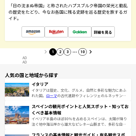
「日の沈まぬ帝国」と称されたハプスブルク帝国の栄光と動乱
の歴史をたどり、今なお各国に残る史跡を巡る歴史を旅するガ
イド。
詳細を見る
…
1
2
3
10
AD
AD
人気の国と地域から探す
イタリア
イタリアは歴史、文化、グルメ、自然と多彩な魅力にあふ
れた国。
ローマ
の古代遺跡やフィレンツェのルネッサンス
美術、ヴェネツィアの運河など、歴史あるスポットはもち
スペインの観光ポイントと人気スポット・知ってお
ろん、トスカーナの美しい田園風景やアマルフィ海岸の絶
景など、自然景観も見逃せない。観光の合間には、本場の
くべき基本情報
ピザやパスタなど、絶品のイタリア料理を堪能することも
イベリア半島のほぼ80％を占めるスペインは、太陽が降り
できる。朝目覚めてから夜眠るまで、すべての瞬間を楽し
注ぐ地中海沿岸から雄大なピレネー山脈まで、多彩な自然
ませてくれるイタリアで、忘れられない旅をしてみよう！
と文化が詰まったヨーロッパ屈指の旅行先だ。多様な地域
なお、新着のイタリア情報は
コンテンツ一覧
を参照してほ
フランスの基本情報と観光ガイド・有名観光スポ
文化が根付くこの国では、情熱的なフラメンコ、熱気あふ