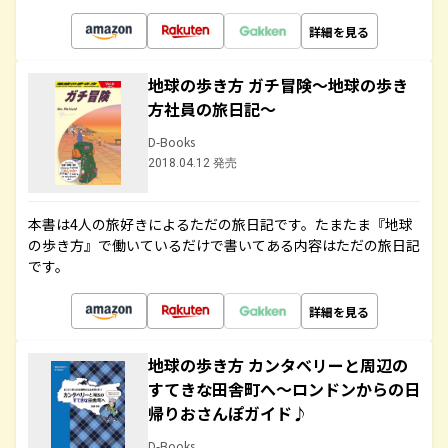
詳細を見る
地球の歩き方 ガチ冒険～地球の歩き
方社員の旅日記～
D-Books
2018.04.12 発売
本書は4人の旅好きによるただの旅日記です。たまたま『地球
の歩き方』で働いているだけで書いてある内容はただの旅日記
です。
詳細を見る
地球の歩き方 カンタベリーと周辺の
すてきな田舎町へ～ロンドンからの日
帰りおさんぽガイド♪
D-Books