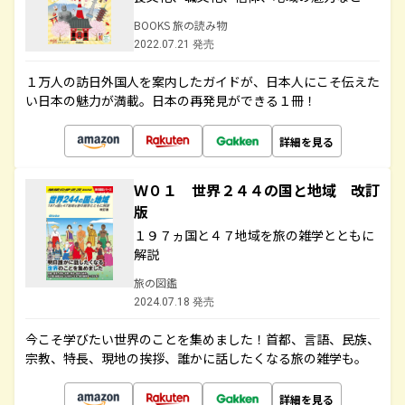
BOOKS 旅の読み物
2022.07.21 発売
１万人の訪日外国人を案内したガイドが、日本人にこそ伝えた
い日本の魅力が満載。日本の再発見ができる１冊！
詳細を見る
Ｗ０１ 世界２４４の国と地域 改訂
版
１９７ヵ国と４７地域を旅の雑学とともに
解説
旅の図鑑
2024.07.18 発売
今こそ学びたい世界のことを集めました！首都、言語、民族、
宗教、特長、現地の挨拶、誰かに話したくなる旅の雑学も。
詳細を見る