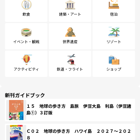
飲食
建築・アート
宿泊
イベント・観戦
世界遺産
リゾート
アクティビティ
鉄道・フライト
ショップ
新刊ガイドブック
１５ 地球の歩き方 島旅 伊豆大島 利島（伊豆諸
島①）３訂版
Ｃ０２ 地球の歩き方 ハワイ島 ２０２７～２０２
８