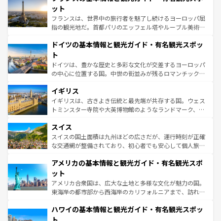
しい。
れる闘牛、そして美味しいタパスが生活の一部となってい
ット
る。首都マドリードの洗練された雰囲気や、バルセロナの
フランスは、世界中の旅行者を魅了し続けるヨーロッパ屈
アートに溢れた街角から、地方では古代ローマ遺跡や中世
指の観光地だ。首都パリのエッフェル塔やルーブル美術館
の城塞都市、穏やかなビーチリゾートまで多彩な表情を見
といった象徴的なスポットから、田舎町の古風な美しさま
せる。地方によって風土や気候が異なるスペインはその個
ドイツの基本情報と観光ガイド・有名観光スポッ
で、幅広い魅力が詰まっている。華麗な宮殿、歴史的な大
性で訪れる人を魅了する。 なお、新着のスペイン情報は
コ
聖堂、美しいビーチ、そして豊かな自然が、訪れる者を心
ト
ンテンツ一覧
を参照してほしい。
から魅了する。また、フランスは美食の国としても知ら
ドイツは、豊かな歴史と多彩な文化が交差するヨーロッパ
れ、フランス料理はユネスコ無形文化遺産にも登録されて
の中心に位置する国。中世の街並みが残るロマンチック街
いる。シャンパンの発祥地であるランス、プロヴァンスの
道から、未来を先取りするようなモダンな都市まで多様な
香り高いラベンダー畑など、多彩な楽しみ方が可能だ。さ
イギリス
顔を持つこの国は、どこを歩いても飽きることがない。ベ
らに、パリ以外の地域にも魅力が溢れており、どの街角に
ルリンの文化的活気、バイエルン州のアルプスの絶景、そ
イギリスは、古きよき伝統と最先端が共存する国。ウェス
も豊かな歴史と文化が息づいている。パリ以外の個性あふ
してライン川沿いのワイン畑といった風景は必見。ビール
トミンスター寺院や大英博物館のようなランドマーク、歴
れる地方に足を運ぶとそれぞれで全く異なる文化を体験で
とソーセージを味わいながら地元の人と過ごす楽しい時間
史ある大学都市、美しい丘陵地帯や牧歌的な風景など、エ
きるだろう。 なお、新着のフランス情報は
コンテンツ一覧
スイス
は、お酒好きな人にはぜひ体験してほしい。 なお、新着の
リアごとに異なる魅力がある。また、優雅なアフタヌーン
を参照してほしい。
ドイツ情報は
コンテンツ一覧
を参照してほしい。
ティー、ビール好きにはたまらない英国パブ、サッカー観
スイスの国土面積は九州ほどの広さだが、運行時刻が正確
戦など、本場だからこそできる体験も豊富。イギリスを旅
な交通網が整備されており、初心者でも安心して個人旅行
して楽しみつくそう。 なお、新着のイギリス情報は
コンテ
を楽しめる。日本同様に時刻表どおりの旅が可能だ。中世
アメリカの基本情報と観光ガイド・有名観光スポ
ンツ一覧
を参照してほしい。
の建物がそのまま残る町や、スイスならではのユニークな
博物館もあり、アルプス観光だけでなく町歩きも満喫する
ット
ことができる。国民の所得が高いため物価も高いが、旅行
アメリカ合衆国は、広大な土地と多様な文化が魅力の国。
者向けの交通パス提供のサービスもあり、うまく活用すれ
東海岸の都市部から西海岸のカリフォルニアまで、訪れる
ば市内交通費無料で観光を楽しむこともできる。 なお、新
場所ごとに異なる風景と体験が待っている。ニューヨーク
着のスイス情報は
コンテンツ一覧
を参照してほしい。
ハワイの基本情報と観光ガイド・有名観光スポッ
のような巨大都市は、観光、ショッピング、エンターテイ
ンメントが詰まった刺激的なスポットだ。一方、アメリカ
ト