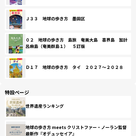
Ｊ３３ 地球の歩き方 墨田区
０２ 地球の歩き方 島旅 奄美大島 喜界島 加計
呂麻島（奄美群島１） ５訂版
Ｄ１７ 地球の歩き方 タイ ２０２７～２０２８
特設ページ
世界遺産ランキング
地球の歩き方 meets クリストファー・ノーラン監督
最新作『オデュッセイア』