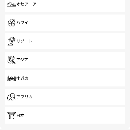
オセアニア
ハワイ
リゾート
アジア
中近東
アフリカ
日本