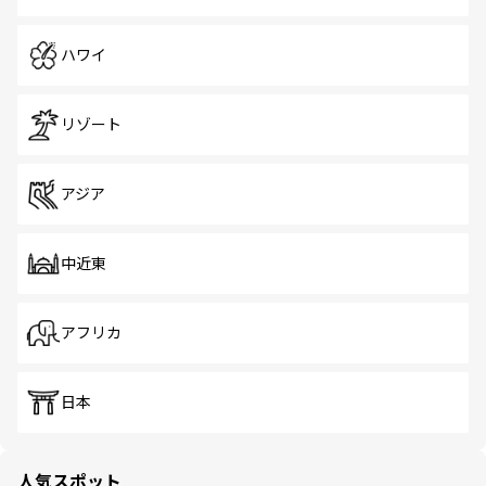
ハワイ
リゾート
アジア
中近東
アフリカ
日本
人気スポット