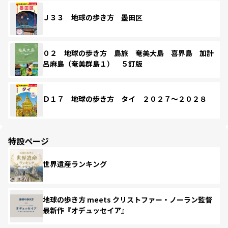
Ｊ３３ 地球の歩き方 墨田区
０２ 地球の歩き方 島旅 奄美大島 喜界島 加計
呂麻島（奄美群島１） ５訂版
Ｄ１７ 地球の歩き方 タイ ２０２７～２０２８
特設ページ
世界遺産ランキング
地球の歩き方 meets クリストファー・ノーラン監督
最新作『オデュッセイア』