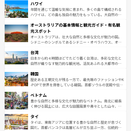
着のスイス情報は
コンテンツ一覧
を参照してほしい。
ハワイ
のような巨大都市は、観光、ショッピング、エンターテイ
ンメントが詰まった刺激的なスポットだ。一方、アメリカ
年間を通じて温暖な気候に恵まれ、多くの島で構成される
西部には大自然が広がり、グランドキャニオンやイエロー
ハワイは、どの島も独自の魅力をもっている。大自然の神
ストーン国立公園といった絶景が堪能できる。さらに、南
秘を感じたいなら、火山が生み出した壮大な景観を誇るハ
オーストラリアの基本情報と観光ガイド・有名観
部のニューオーリンズでは、音楽と美食が融合した独特の
ワイ島は見逃せない。また、定番の観光地といえばオアフ
文化が魅力。旅行者はアメリカの各地域で異なる魅力を楽
島だが、静かな自然を求めるならマウイ島やカウアイ島が
光スポット
しみながら、その多様性と豊かな歴史を感じることができ
おすすめ。エメラルドグリーンに輝く海をはじめ、豊かな
オーストラリアは、壮大な自然と多様な文化が魅力の国。
るだろう。車でのロードトリップや列車の旅も、アメリカ
文化や歴史が息づいている。「アロハスピリット」と呼ば
シドニーのシンボルであるシドニー・オペラハウス、オー
ならではの贅沢な旅のスタイルだ。 なお、新着のアメリカ
れるおもてなしの心で訪れる人々を迎えてくれるハワイの
ストラリア東海岸北部に広がる大サンゴ礁地帯グレートバ
情報は
コンテンツ一覧
を参照してほしい。
人々、おいしいローカルフードやハワイアンミュージッ
台湾
リアリーフや大陸中央部にそびえるウルル（エアーズロッ
ク、伝統的なフラダンスなど、すべてがハワイの魅力を彩
ク）、タスマニアの美しい原生林やケアンズの熱帯雨林な
日本から約４時間ほどでたどり着く台湾は、多彩な文化と
っている。訪れるたびに新しい発見と感動が待っているハ
ど、見どころがたくさん。また、カフェやワイン、オージ
自然が織りなす魅力的な観光地。活気あふれる大都市の台
ワイを、存分に味わってほしい。 なお、新着のハワイ情報
ービーフなどの食文化も豊かで、美味しいものであふれて
北やノスタルジックな町並みが人気な九份（ジォウフェ
は
コンテンツ一覧
を参照してほしい。
韓国
いる。アクティビティも充実しており、サーフィンやダイ
ン）、静ひつな山岳地帯である台湾東部など、都市の喧騒
ビング、ハイキングなど、アウトドア好きにはたまらな
と山間の静けさが共存しており、訪れる人に新しい発見と
歴史ある王朝文化が残る一方で、最先端のファッションやK
い。オーストラリアの多彩な魅力を存分に味わいつくそ
驚きをもたらしてくれる。また、奥深い台湾の食文化も魅
-POPで世界を席巻している韓国。首都ソウルの宮殿や伝統
う。 なお、新着のオーストラリア情報は
コンテンツ一覧
を
力で、夜市などの屋台グルメから高級料理、ヘルシーで美
家屋が並ぶエリアでは韓国の歴史と文化に浸ることがで
参照してほしい。
ベトナム
容にもいいと評判のスイーツなど、バラエティ豊かな料理
き、地方に足を延ばせば四季折々の自然美を楽しむことが
が味わえる。 なお、新着の台湾情報は
コンテンツ一覧
を参
できる。そして、キムチや焼肉、絶品のストリートフード
豊かな自然と多様な文化が魅力的なベトナム。南北に細長
照してほしい。
まで、さまざまな韓国料理が待っている。夜には、韓国な
く伸びる国土には、広大な田園風景や青々とした山々、世
らではのナイトライフも堪能できる。あたたかいホスピタ
界遺産に登録された壮大な自然景観が点在し、都市部では
タイ
リティに包まれながら、韓国の多彩な魅力を心ゆくまで味
急速な発展と共に伝統が息づく。ハノイの古い町並みやホ
わってみてほしい。 なお、新着の韓国情報は
コンテンツ一
ーチミン市のフランス統治時代の建物も、独特の雰囲気を
タイは、東南アジアに位置する豊かな自然と歴史が息づく
覧
を参照してほしい。
醸し出している。また、バラエティの豊かさとおいしさで
国だ。首都バンコクは高層ビルが立ち並ぶ一方、伝統的な