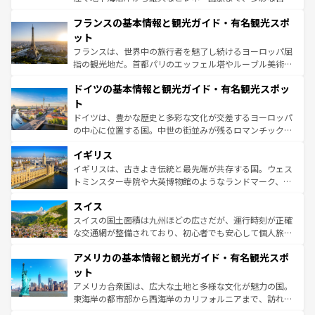
ませてくれるイタリアで、忘れられない旅をしてみよう！
と文化が詰まったヨーロッパ屈指の旅行先だ。多様な地域
なお、新着のイタリア情報は
コンテンツ一覧
を参照してほ
フランスの基本情報と観光ガイド・有名観光スポ
文化が根付くこの国では、情熱的なフラメンコ、熱気あふ
しい。
れる闘牛、そして美味しいタパスが生活の一部となってい
ット
る。首都マドリードの洗練された雰囲気や、バルセロナの
フランスは、世界中の旅行者を魅了し続けるヨーロッパ屈
アートに溢れた街角から、地方では古代ローマ遺跡や中世
指の観光地だ。首都パリのエッフェル塔やルーブル美術館
の城塞都市、穏やかなビーチリゾートまで多彩な表情を見
といった象徴的なスポットから、田舎町の古風な美しさま
せる。地方によって風土や気候が異なるスペインはその個
ドイツの基本情報と観光ガイド・有名観光スポッ
で、幅広い魅力が詰まっている。華麗な宮殿、歴史的な大
性で訪れる人を魅了する。 なお、新着のスペイン情報は
コ
聖堂、美しいビーチ、そして豊かな自然が、訪れる者を心
ト
ンテンツ一覧
を参照してほしい。
から魅了する。また、フランスは美食の国としても知ら
ドイツは、豊かな歴史と多彩な文化が交差するヨーロッパ
れ、フランス料理はユネスコ無形文化遺産にも登録されて
の中心に位置する国。中世の街並みが残るロマンチック街
いる。シャンパンの発祥地であるランス、プロヴァンスの
道から、未来を先取りするようなモダンな都市まで多様な
香り高いラベンダー畑など、多彩な楽しみ方が可能だ。さ
イギリス
顔を持つこの国は、どこを歩いても飽きることがない。ベ
らに、パリ以外の地域にも魅力が溢れており、どの街角に
ルリンの文化的活気、バイエルン州のアルプスの絶景、そ
イギリスは、古きよき伝統と最先端が共存する国。ウェス
も豊かな歴史と文化が息づいている。パリ以外の個性あふ
してライン川沿いのワイン畑といった風景は必見。ビール
トミンスター寺院や大英博物館のようなランドマーク、歴
れる地方に足を運ぶとそれぞれで全く異なる文化を体験で
とソーセージを味わいながら地元の人と過ごす楽しい時間
史ある大学都市、美しい丘陵地帯や牧歌的な風景など、エ
きるだろう。 なお、新着のフランス情報は
コンテンツ一覧
スイス
は、お酒好きな人にはぜひ体験してほしい。 なお、新着の
リアごとに異なる魅力がある。また、優雅なアフタヌーン
を参照してほしい。
ドイツ情報は
コンテンツ一覧
を参照してほしい。
ティー、ビール好きにはたまらない英国パブ、サッカー観
スイスの国土面積は九州ほどの広さだが、運行時刻が正確
戦など、本場だからこそできる体験も豊富。イギリスを旅
な交通網が整備されており、初心者でも安心して個人旅行
して楽しみつくそう。 なお、新着のイギリス情報は
コンテ
を楽しめる。日本同様に時刻表どおりの旅が可能だ。中世
アメリカの基本情報と観光ガイド・有名観光スポ
ンツ一覧
を参照してほしい。
の建物がそのまま残る町や、スイスならではのユニークな
博物館もあり、アルプス観光だけでなく町歩きも満喫する
ット
ことができる。国民の所得が高いため物価も高いが、旅行
アメリカ合衆国は、広大な土地と多様な文化が魅力の国。
者向けの交通パス提供のサービスもあり、うまく活用すれ
東海岸の都市部から西海岸のカリフォルニアまで、訪れる
ば市内交通費無料で観光を楽しむこともできる。 なお、新
場所ごとに異なる風景と体験が待っている。ニューヨーク