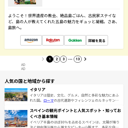
ようこそ！世界遺産の教会、絶品島ごはん、古民家ステイな
ど、島の人が教えてくれた五島の魅力をギュッと凝縮。さあ、
島旅へ。
詳細を見る
…
1
2
3
13
AD
AD
人気の国と地域から探す
イタリア
イタリアは歴史、文化、グルメ、自然と多彩な魅力にあふ
れた国。
ローマ
の古代遺跡やフィレンツェのルネッサンス
美術、ヴェネツィアの運河など、歴史あるスポットはもち
スペインの観光ポイントと人気スポット・知ってお
ろん、トスカーナの美しい田園風景やアマルフィ海岸の絶
景など、自然景観も見逃せない。観光の合間には、本場の
くべき基本情報
ピザやパスタなど、絶品のイタリア料理を堪能することも
イベリア半島のほぼ80％を占めるスペインは、太陽が降り
できる。朝目覚めてから夜眠るまで、すべての瞬間を楽し
注ぐ地中海沿岸から雄大なピレネー山脈まで、多彩な自然