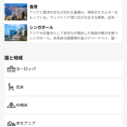
世界中の食通を魅了してやまないベトナム料理も魅力のひ
寺院や市場がいたるところに点在し、古きよき文化と現代
香港
とつ。フォーやバインミー、ベトナムコーヒーなどは、ぜ
の活気が交差している。北部ではチェンマイなどの山岳地
ひ現地で味わいたい。どの地域を訪れてもあたたかい人々
帯で自然と触れ合い、南部ではプーケットやクラビの美し
アジアと西洋の文化が交わる香港は、特有のエネルギーを
が旅行者を迎えてくれるので、きっと忘れられない旅にな
いビーチでリゾート気分を楽しむことができる。タイ料理
もっている。ヴィクトリア湾に広がる壮大な景色、近未来
るはずだ。 なお、新着のベトナム情報は
コンテンツ一覧
を
は世界的に有名で、屋台から高級レストランまで味覚を刺
的なアートスポット、そして歴史と現代が融合した町並
参照してほしい。
シンガポール
激する。気候は一年中温暖で、どの季節にも異なる楽しみ
み、どこを訪れても感動するはず。観光スポットが密集し
が待っている。親しみやすいタイの人々、仏教を中心とし
ており、効率よく見どころを回れるのも魅力。息をのむよ
アジアの交差点として多文化が融合した独自の魅力を放つ
た文化、そして多様な観光資源が、訪れる旅人を魅了し続
うな絶景から文化的な体験まで、香港を存分に楽しみ尽く
シンガポール。未来的な建築物が並ぶマリーナベイ、歴史
ける。 なお、新着のタイ情報は
コンテンツ一覧
を参照して
そう。 なお、新着の香港情報は
コンテンツ一覧
を参照して
と伝統を感じられるエスニックタウン、多数の緑豊かな公
ほしい。
ほしい。
園や自然保護区など、自然が調和した近代的な景観と文化
の多様性あふれるカラフルな町は、どこを歩いても新しい
国と地域
発見がある。さらに、治安のよさや充実した公共交通機関
も、旅行者にとっては魅力的なポイント。グルメも豊富
で、ホーカーズは地元の風情を楽しめる外せないスポット
ヨーロッパ
だ。訪れる人を飽きさせないシンガポールで、多様な魅力
を体感しよう。 なお、新着のシンガポール情報は
コンテン
ツ一覧
を参照してほしい。
北米
中南米
オセアニア