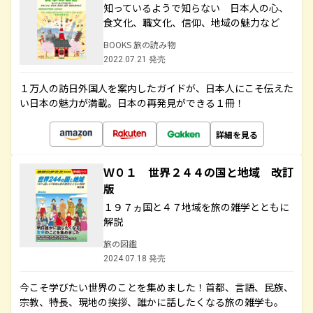
知っているようで知らない 日本人の心、
食文化、職文化、信仰、地域の魅力など
BOOKS 旅の読み物
2022.07.21 発売
１万人の訪日外国人を案内したガイドが、日本人にこそ伝えた
い日本の魅力が満載。日本の再発見ができる１冊！
詳細を見る
Ｗ０１ 世界２４４の国と地域 改訂
版
１９７ヵ国と４７地域を旅の雑学とともに
解説
旅の図鑑
2024.07.18 発売
今こそ学びたい世界のことを集めました！首都、言語、民族、
宗教、特長、現地の挨拶、誰かに話したくなる旅の雑学も。