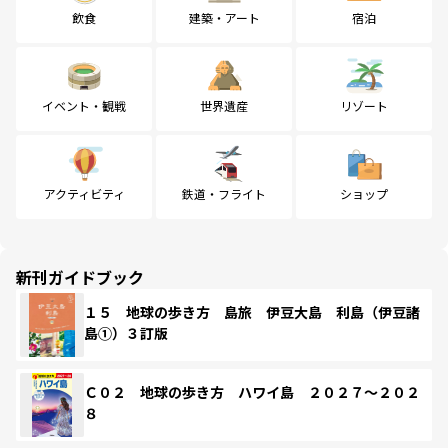
飲食
建築・アート
宿泊
イベント・観戦
世界遺産
リゾート
アクティビティ
鉄道・フライト
ショップ
新刊ガイドブック
１５ 地球の歩き方 島旅 伊豆大島 利島（伊豆諸
島①）３訂版
Ｃ０２ 地球の歩き方 ハワイ島 ２０２７～２０２
８