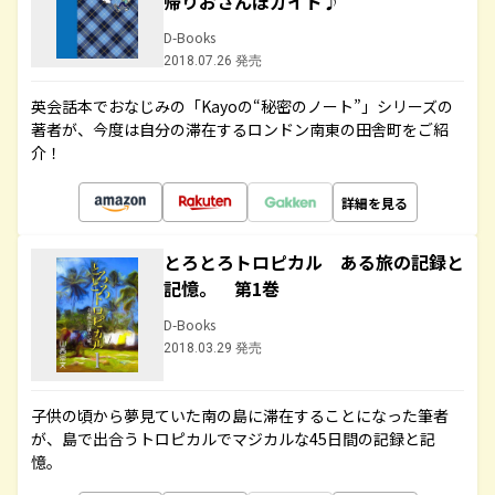
帰りおさんぽガイド♪
D-Books
2018.07.26 発売
英会話本でおなじみの「Kayoの“秘密のノート”」シリーズの
著者が、今度は自分の滞在するロンドン南東の田舎町をご紹
介！
詳細を見る
とろとろトロピカル ある旅の記録と
記憶。 第1巻
D-Books
2018.03.29 発売
子供の頃から夢見ていた南の島に滞在することになった筆者
が、島で出合うトロピカルでマジカルな45日間の記録と記
憶。