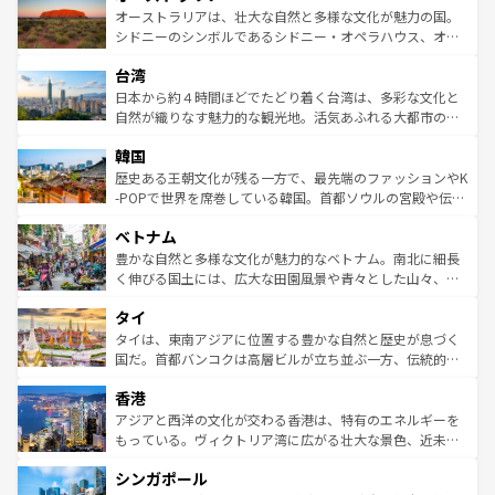
文化が魅力。旅行者はアメリカの各地域で異なる魅力を楽
島だが、静かな自然を求めるならマウイ島やカウアイ島が
オーストラリアは、壮大な自然と多様な文化が魅力の国。
しみながら、その多様性と豊かな歴史を感じることができ
おすすめ。エメラルドグリーンに輝く海をはじめ、豊かな
シドニーのシンボルであるシドニー・オペラハウス、オー
るだろう。車でのロードトリップや列車の旅も、アメリカ
文化や歴史が息づいている。「アロハスピリット」と呼ば
ストラリア東海岸北部に広がる大サンゴ礁地帯グレートバ
ならではの贅沢な旅のスタイルだ。 なお、新着のアメリカ
台湾
れるおもてなしの心で訪れる人々を迎えてくれるハワイの
リアリーフや大陸中央部にそびえるウルル（エアーズロッ
情報は
コンテンツ一覧
を参照してほしい。
人々、おいしいローカルフードやハワイアンミュージッ
ク）、タスマニアの美しい原生林やケアンズの熱帯雨林な
日本から約４時間ほどでたどり着く台湾は、多彩な文化と
ク、伝統的なフラダンスなど、すべてがハワイの魅力を彩
ど、見どころがたくさん。また、カフェやワイン、オージ
自然が織りなす魅力的な観光地。活気あふれる大都市の台
っている。訪れるたびに新しい発見と感動が待っているハ
ービーフなどの食文化も豊かで、美味しいものであふれて
北やノスタルジックな町並みが人気な九份（ジォウフェ
ワイを、存分に味わってほしい。 なお、新着のハワイ情報
韓国
いる。アクティビティも充実しており、サーフィンやダイ
ン）、静ひつな山岳地帯である台湾東部など、都市の喧騒
は
コンテンツ一覧
を参照してほしい。
ビング、ハイキングなど、アウトドア好きにはたまらな
と山間の静けさが共存しており、訪れる人に新しい発見と
歴史ある王朝文化が残る一方で、最先端のファッションやK
い。オーストラリアの多彩な魅力を存分に味わいつくそ
驚きをもたらしてくれる。また、奥深い台湾の食文化も魅
-POPで世界を席巻している韓国。首都ソウルの宮殿や伝統
う。 なお、新着のオーストラリア情報は
コンテンツ一覧
を
力で、夜市などの屋台グルメから高級料理、ヘルシーで美
家屋が並ぶエリアでは韓国の歴史と文化に浸ることがで
参照してほしい。
ベトナム
容にもいいと評判のスイーツなど、バラエティ豊かな料理
き、地方に足を延ばせば四季折々の自然美を楽しむことが
が味わえる。 なお、新着の台湾情報は
コンテンツ一覧
を参
できる。そして、キムチや焼肉、絶品のストリートフード
豊かな自然と多様な文化が魅力的なベトナム。南北に細長
照してほしい。
まで、さまざまな韓国料理が待っている。夜には、韓国な
く伸びる国土には、広大な田園風景や青々とした山々、世
らではのナイトライフも堪能できる。あたたかいホスピタ
界遺産に登録された壮大な自然景観が点在し、都市部では
タイ
リティに包まれながら、韓国の多彩な魅力を心ゆくまで味
急速な発展と共に伝統が息づく。ハノイの古い町並みやホ
わってみてほしい。 なお、新着の韓国情報は
コンテンツ一
ーチミン市のフランス統治時代の建物も、独特の雰囲気を
タイは、東南アジアに位置する豊かな自然と歴史が息づく
覧
を参照してほしい。
醸し出している。また、バラエティの豊かさとおいしさで
国だ。首都バンコクは高層ビルが立ち並ぶ一方、伝統的な
世界中の食通を魅了してやまないベトナム料理も魅力のひ
寺院や市場がいたるところに点在し、古きよき文化と現代
香港
とつ。フォーやバインミー、ベトナムコーヒーなどは、ぜ
の活気が交差している。北部ではチェンマイなどの山岳地
ひ現地で味わいたい。どの地域を訪れてもあたたかい人々
帯で自然と触れ合い、南部ではプーケットやクラビの美し
アジアと西洋の文化が交わる香港は、特有のエネルギーを
が旅行者を迎えてくれるので、きっと忘れられない旅にな
いビーチでリゾート気分を楽しむことができる。タイ料理
もっている。ヴィクトリア湾に広がる壮大な景色、近未来
るはずだ。 なお、新着のベトナム情報は
コンテンツ一覧
を
は世界的に有名で、屋台から高級レストランまで味覚を刺
的なアートスポット、そして歴史と現代が融合した町並
参照してほしい。
シンガポール
激する。気候は一年中温暖で、どの季節にも異なる楽しみ
み、どこを訪れても感動するはず。観光スポットが密集し