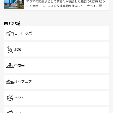
が待っている。親しみやすいタイの人々、仏教を中心とし
ており、効率よく見どころを回れるのも魅力。息をのむよ
アジアの交差点として多文化が融合した独自の魅力を放つ
た文化、そして多様な観光資源が、訪れる旅人を魅了し続
うな絶景から文化的な体験まで、香港を存分に楽しみ尽く
シンガポール。未来的な建築物が並ぶマリーナベイ、歴史
ける。 なお、新着のタイ情報は
コンテンツ一覧
を参照して
そう。 なお、新着の香港情報は
コンテンツ一覧
を参照して
と伝統を感じられるエスニックタウン、多数の緑豊かな公
ほしい。
ほしい。
園や自然保護区など、自然が調和した近代的な景観と文化
の多様性あふれるカラフルな町は、どこを歩いても新しい
国と地域
発見がある。さらに、治安のよさや充実した公共交通機関
も、旅行者にとっては魅力的なポイント。グルメも豊富
で、ホーカーズは地元の風情を楽しめる外せないスポット
ヨーロッパ
だ。訪れる人を飽きさせないシンガポールで、多様な魅力
を体感しよう。 なお、新着のシンガポール情報は
コンテン
ツ一覧
を参照してほしい。
北米
中南米
オセアニア
ハワイ