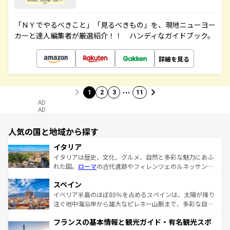
「ＮＹでやるべきこと」「見るべきもの」を、現地ニューヨー
カーと達人編集者が厳選紹介！！ ハンディなガイドブック。
詳細を見る
…
1
2
3
11
AD
AD
人気の国と地域から探す
イタリア
イタリアは歴史、文化、グルメ、自然と多彩な魅力にあふ
れた国。
ローマ
の古代遺跡やフィレンツェのルネッサンス
美術、ヴェネツィアの運河など、歴史あるスポットはもち
スペイン
ろん、トスカーナの美しい田園風景やアマルフィ海岸の絶
景など、自然景観も見逃せない。観光の合間には、本場の
イベリア半島のほぼ80％を占めるスペインは、太陽が降り
ピザやパスタなど、絶品のイタリア料理を堪能することも
注ぐ地中海沿岸から雄大なピレネー山脈まで、多彩な自然
できる。朝目覚めてから夜眠るまで、すべての瞬間を楽し
と文化が詰まったヨーロッパ屈指の旅行先だ。多様な地域
フランスの基本情報と観光ガイド・有名観光スポ
ませてくれるイタリアで、忘れられない旅をしてみよう！
文化が根付くこの国では、情熱的なフラメンコ、熱気あふ