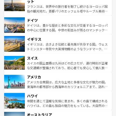
なお、新着のイタリア情報は
コンテンツ一覧
を参照してほ
れる闘牛、そして美味しいタパスが生活の一部となってい
ット
しい。
る。首都マドリードの洗練された雰囲気や、バルセロナの
フランスは、世界中の旅行者を魅了し続けるヨーロッパ屈
アートに溢れた街角から、地方では古代ローマ遺跡や中世
指の観光地だ。首都パリのエッフェル塔やルーブル美術館
の城塞都市、穏やかなビーチリゾートまで多彩な表情を見
といった象徴的なスポットから、田舎町の古風な美しさま
せる。地方によって風土や気候が異なるスペインはその個
ドイツ
で、幅広い魅力が詰まっている。華麗な宮殿、歴史的な大
性で訪れる人を魅了する。 なお、新着のスペイン情報は
コ
聖堂、美しいビーチ、そして豊かな自然が、訪れる者を心
ドイツは、豊かな歴史と多彩な文化が交差するヨーロッパ
ンテンツ一覧
を参照してほしい。
から魅了する。また、フランスは美食の国としても知ら
の中心に位置する国。中世の街並みが残るロマンチック街
れ、フランス料理はユネスコ無形文化遺産にも登録されて
道から、未来を先取りするようなモダンな都市まで多様な
イギリス
いる。シャンパンの発祥地であるランス、プロヴァンスの
顔を持つこの国は、どこを歩いても飽きることがない。ベ
香り高いラベンダー畑など、多彩な楽しみ方が可能だ。さ
ルリンの文化的活気、バイエルン州のアルプスの絶景、そ
イギリスは、古きよき伝統と最先端が共存する国。ウェス
らに、パリ以外の地域にも魅力が溢れており、どの街角に
してライン川沿いのワイン畑といった風景は必見。ビール
トミンスター寺院や大英博物館のようなランドマーク、歴
も豊かな歴史と文化が息づいている。パリ以外の個性あふ
とソーセージを味わいながら地元の人と過ごす楽しい時間
史ある大学都市、美しい丘陵地帯や牧歌的な風景など、エ
れる地方に足を運ぶとそれぞれで全く異なる文化を体験で
スイス
は、お酒好きな人にはぜひ体験してほしい。 なお、新着の
リアごとに異なる魅力がある。また、優雅なアフタヌーン
きるだろう。 なお、新着のフランス情報は
コンテンツ一覧
ドイツ情報は
コンテンツ一覧
を参照してほしい。
ティー、ビール好きにはたまらない英国パブ、サッカー観
スイスの国土面積は九州ほどの広さだが、運行時刻が正確
を参照してほしい。
戦など、本場だからこそできる体験も豊富。イギリスを旅
な交通網が整備されており、初心者でも安心して個人旅行
して楽しみつくそう。 なお、新着のイギリス情報は
コンテ
を楽しめる。日本同様に時刻表どおりの旅が可能だ。中世
アメリカ
ンツ一覧
を参照してほしい。
の建物がそのまま残る町や、スイスならではのユニークな
博物館もあり、アルプス観光だけでなく町歩きも満喫する
アメリカ合衆国は、広大な土地と多様な文化が魅力の国。
ことができる。国民の所得が高いため物価も高いが、旅行
東海岸の都市部から西海岸のカリフォルニアまで、訪れる
者向けの交通パス提供のサービスもあり、うまく活用すれ
場所ごとに異なる風景と体験が待っている。ニューヨーク
ハワイ
ば市内交通費無料で観光を楽しむこともできる。 なお、新
のような巨大都市は、観光、ショッピング、エンターテイ
着のスイス情報は
コンテンツ一覧
を参照してほしい。
ンメントが詰まった刺激的なスポットだ。一方、アメリカ
年間を通じて温暖な気候に恵まれ、多くの島で構成される
西部には大自然が広がり、グランドキャニオンやイエロー
ハワイは、どの島も独自の魅力をもっている。大自然の神
ストーン国立公園といった絶景が堪能できる。さらに、南
秘を感じたいなら、火山が生み出した壮大な景観を誇るハ
オーストラリア
部のニューオーリンズでは、音楽と美食が融合した独特の
ワイ島は見逃せない。また、定番の観光地といえばオアフ