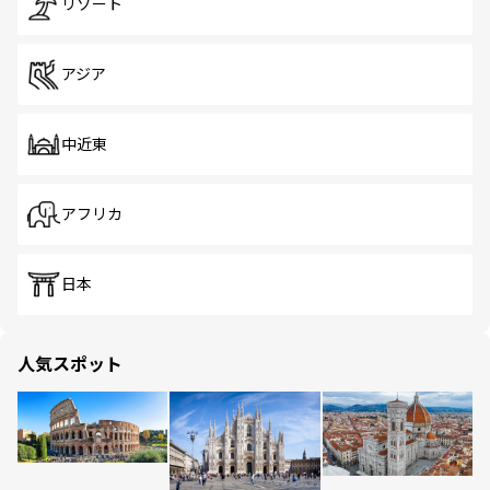
リゾート
アジア
中近東
アフリカ
日本
人気スポット