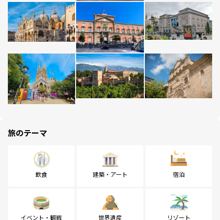
旅のテーマ
飲食
建築・アート
宿泊
イベント・観戦
世界遺産
リゾート