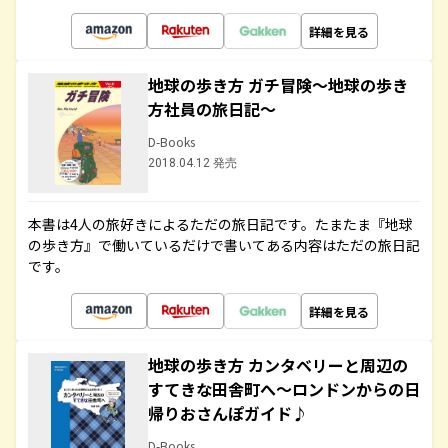
詳細を見る
地球の歩き方 ガチ冒険～地球の歩き
方社員の旅日記～
D-Books
2018.04.12 発売
本書は4人の旅好きによるただの旅日記です。たまたま『地球
の歩き方』で働いているだけで書いてある内容はただの旅日記
です。
詳細を見る
地球の歩き方 カンタベリーと周辺の
すてきな田舎町へ～ロンドンからの日
帰りおさんぽガイド♪
D-Books