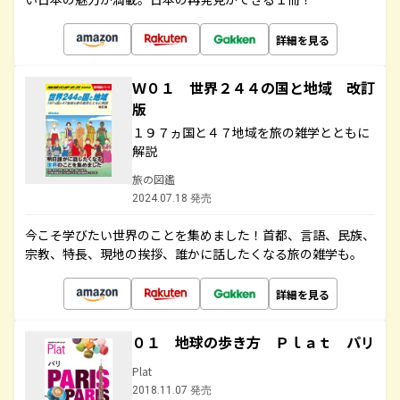
詳細を見る
Ｗ０１ 世界２４４の国と地域 改訂
版
１９７ヵ国と４７地域を旅の雑学とともに
解説
旅の図鑑
2024.07.18 発売
今こそ学びたい世界のことを集めました！首都、言語、民族、
宗教、特長、現地の挨拶、誰かに話したくなる旅の雑学も。
詳細を見る
０１ 地球の歩き方 Ｐｌａｔ パリ
Plat
2018.11.07 発売