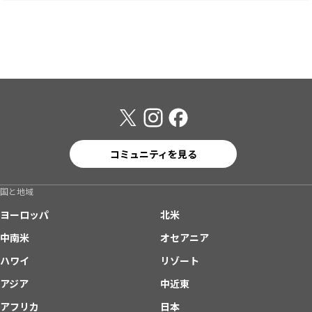
コミュニティを見る
国と地域
ヨーロッパ
北米
中南米
オセアニア
ハワイ
リゾート
アジア
中近東
アフリカ
日本