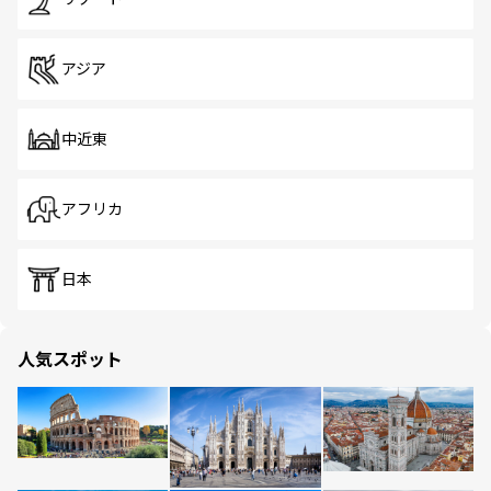
アジア
中近東
アフリカ
日本
人気スポット