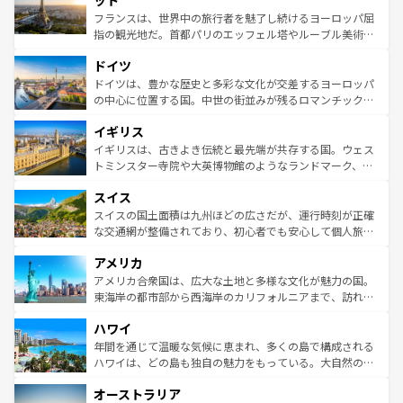
ット
しい。
る。首都マドリードの洗練された雰囲気や、バルセロナの
フランスは、世界中の旅行者を魅了し続けるヨーロッパ屈
アートに溢れた街角から、地方では古代ローマ遺跡や中世
指の観光地だ。首都パリのエッフェル塔やルーブル美術館
の城塞都市、穏やかなビーチリゾートまで多彩な表情を見
といった象徴的なスポットから、田舎町の古風な美しさま
せる。地方によって風土や気候が異なるスペインはその個
ドイツ
で、幅広い魅力が詰まっている。華麗な宮殿、歴史的な大
性で訪れる人を魅了する。 なお、新着のスペイン情報は
コ
聖堂、美しいビーチ、そして豊かな自然が、訪れる者を心
ドイツは、豊かな歴史と多彩な文化が交差するヨーロッパ
ンテンツ一覧
を参照してほしい。
から魅了する。また、フランスは美食の国としても知ら
の中心に位置する国。中世の街並みが残るロマンチック街
れ、フランス料理はユネスコ無形文化遺産にも登録されて
道から、未来を先取りするようなモダンな都市まで多様な
イギリス
いる。シャンパンの発祥地であるランス、プロヴァンスの
顔を持つこの国は、どこを歩いても飽きることがない。ベ
香り高いラベンダー畑など、多彩な楽しみ方が可能だ。さ
ルリンの文化的活気、バイエルン州のアルプスの絶景、そ
イギリスは、古きよき伝統と最先端が共存する国。ウェス
らに、パリ以外の地域にも魅力が溢れており、どの街角に
してライン川沿いのワイン畑といった風景は必見。ビール
トミンスター寺院や大英博物館のようなランドマーク、歴
も豊かな歴史と文化が息づいている。パリ以外の個性あふ
とソーセージを味わいながら地元の人と過ごす楽しい時間
史ある大学都市、美しい丘陵地帯や牧歌的な風景など、エ
れる地方に足を運ぶとそれぞれで全く異なる文化を体験で
スイス
は、お酒好きな人にはぜひ体験してほしい。 なお、新着の
リアごとに異なる魅力がある。また、優雅なアフタヌーン
きるだろう。 なお、新着のフランス情報は
コンテンツ一覧
ドイツ情報は
コンテンツ一覧
を参照してほしい。
ティー、ビール好きにはたまらない英国パブ、サッカー観
スイスの国土面積は九州ほどの広さだが、運行時刻が正確
を参照してほしい。
戦など、本場だからこそできる体験も豊富。イギリスを旅
な交通網が整備されており、初心者でも安心して個人旅行
して楽しみつくそう。 なお、新着のイギリス情報は
コンテ
を楽しめる。日本同様に時刻表どおりの旅が可能だ。中世
アメリカ
ンツ一覧
を参照してほしい。
の建物がそのまま残る町や、スイスならではのユニークな
博物館もあり、アルプス観光だけでなく町歩きも満喫する
アメリカ合衆国は、広大な土地と多様な文化が魅力の国。
ことができる。国民の所得が高いため物価も高いが、旅行
東海岸の都市部から西海岸のカリフォルニアまで、訪れる
者向けの交通パス提供のサービスもあり、うまく活用すれ
場所ごとに異なる風景と体験が待っている。ニューヨーク
ハワイ
ば市内交通費無料で観光を楽しむこともできる。 なお、新
のような巨大都市は、観光、ショッピング、エンターテイ
着のスイス情報は
コンテンツ一覧
を参照してほしい。
ンメントが詰まった刺激的なスポットだ。一方、アメリカ
年間を通じて温暖な気候に恵まれ、多くの島で構成される
西部には大自然が広がり、グランドキャニオンやイエロー
ハワイは、どの島も独自の魅力をもっている。大自然の神
ストーン国立公園といった絶景が堪能できる。さらに、南
秘を感じたいなら、火山が生み出した壮大な景観を誇るハ
オーストラリア
部のニューオーリンズでは、音楽と美食が融合した独特の
ワイ島は見逃せない。また、定番の観光地といえばオアフ