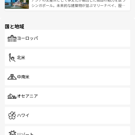
た文化、そして多様な観光資源が、訪れる旅人を魅了し続
うな絶景から文化的な体験まで、香港を存分に楽しみ尽く
シンガポール。未来的な建築物が並ぶマリーナベイ、歴史
ける。 なお、新着のタイ情報は
コンテンツ一覧
を参照して
そう。 なお、新着の香港情報は
コンテンツ一覧
を参照して
と伝統を感じられるエスニックタウン、多数の緑豊かな公
ほしい。
ほしい。
園や自然保護区など、自然が調和した近代的な景観と文化
の多様性あふれるカラフルな町は、どこを歩いても新しい
国と地域
発見がある。さらに、治安のよさや充実した公共交通機関
も、旅行者にとっては魅力的なポイント。グルメも豊富
で、ホーカーズは地元の風情を楽しめる外せないスポット
ヨーロッパ
だ。訪れる人を飽きさせないシンガポールで、多様な魅力
を体感しよう。 なお、新着のシンガポール情報は
コンテン
ツ一覧
を参照してほしい。
北米
中南米
オセアニア
ハワイ
リゾート