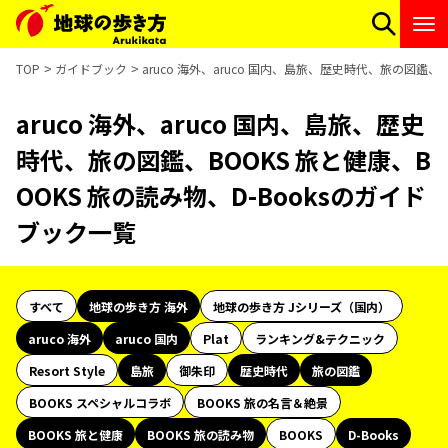
TOP
ガイドブック
aruco 海外、aruco 国内、島旅、歴史時代、旅の図鑑、
aruco 海外、aruco 国内、島旅、歴史
時代、旅の図鑑、BOOKS 旅と健康、B
OOKS 旅の読み物、D-Booksのガイド
ブック一覧
すべて
地球の歩き方 海外
地球の歩き方 Jシリーズ（国内）
aruco 海外
aruco 国内
Plat
ランキング&テクニック
Resort Style
島旅
御朱印
歴史時代
旅の図鑑
BOOKS スペシャルコラボ
BOOKS 旅の名言＆絶景
BOOKS 旅と健康
BOOKS 旅の読み物
BOOKS
D-Books