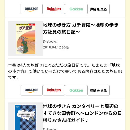
詳細を見る
地球の歩き方 ガチ冒険～地球の歩き
方社員の旅日記～
D-Books
2018.04.12 発売
本書は4人の旅好きによるただの旅日記です。たまたま『地球
の歩き方』で働いているだけで書いてある内容はただの旅日記
です。
詳細を見る
地球の歩き方 カンタベリーと周辺の
すてきな田舎町へ～ロンドンからの日
帰りおさんぽガイド♪
D-Books