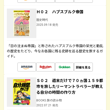
Ｈ０２ ハプスブルク帝国
歴史時代
2025.09.18 発売
「日の沈まぬ帝国」と称されたハプスブルク帝国の栄光と動乱
の歴史をたどり、今なお各国に残る史跡を巡る歴史を旅するガ
イド。
詳細を見る
Ｓ０２ 週末だけで７０ヵ国１５９都
市を旅したリーマントラベラーが教え
る自分の時間の作り方
BOOKS 旅の読み物
2022.07.21 発売