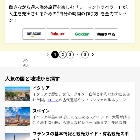
働きながら週末海外旅行を楽しむ「リーマントラベラー」が、
人生を充実させるための“自分の時間の作り方”を全力プレゼ
ン！
詳細を見る
…
1
2
3
8
AD
AD
人気の国と地域から探す
イタリア
イタリアは歴史、文化、グルメ、自然と多彩な魅力にあふ
れた国。
ローマ
の古代遺跡やフィレンツェのルネッサンス
美術、ヴェネツィアの運河など、歴史あるスポットはもち
スペイン
ろん、トスカーナの美しい田園風景やアマルフィ海岸の絶
景など、自然景観も見逃せない。観光の合間には、本場の
イベリア半島のほぼ80％を占めるスペインは、太陽が降り
ピザやパスタなど、絶品のイタリア料理を堪能することも
注ぐ地中海沿岸から雄大なピレネー山脈まで、多彩な自然
できる。朝目覚めてから夜眠るまで、すべての瞬間を楽し
と文化が詰まったヨーロッパ屈指の旅行先だ。多様な地域
フランスの基本情報と観光ガイド・有名観光スポ
ませてくれるイタリアで、忘れられない旅をしてみよう！
文化が根付くこの国では、情熱的なフラメンコ、熱気あふ
なお、新着のイタリア情報は
コンテンツ一覧
を参照してほ
れる闘牛、そして美味しいタパスが生活の一部となってい