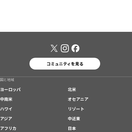
コミュニティを見る
国と地域
ヨーロッパ
北米
中南米
オセアニア
ハワイ
リゾート
アジア
中近東
アフリカ
日本