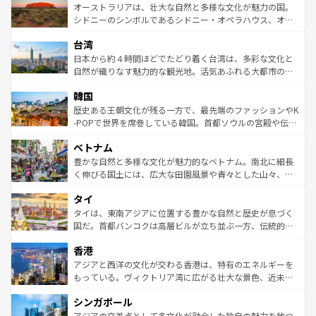
文化が魅力。旅行者はアメリカの各地域で異なる魅力を楽
島だが、静かな自然を求めるならマウイ島やカウアイ島が
オーストラリアは、壮大な自然と多様な文化が魅力の国。
しみながら、その多様性と豊かな歴史を感じることができ
おすすめ。エメラルドグリーンに輝く海をはじめ、豊かな
シドニーのシンボルであるシドニー・オペラハウス、オー
るだろう。車でのロードトリップや列車の旅も、アメリカ
文化や歴史が息づいている。「アロハスピリット」と呼ば
ストラリア東海岸北部に広がる大サンゴ礁地帯グレートバ
ならではの贅沢な旅のスタイルだ。 なお、新着のアメリカ
台湾
れるおもてなしの心で訪れる人々を迎えてくれるハワイの
リアリーフや大陸中央部にそびえるウルル（エアーズロッ
情報は
コンテンツ一覧
を参照してほしい。
人々、おいしいローカルフードやハワイアンミュージッ
ク）、タスマニアの美しい原生林やケアンズの熱帯雨林な
日本から約４時間ほどでたどり着く台湾は、多彩な文化と
ク、伝統的なフラダンスなど、すべてがハワイの魅力を彩
ど、見どころがたくさん。また、カフェやワイン、オージ
自然が織りなす魅力的な観光地。活気あふれる大都市の台
っている。訪れるたびに新しい発見と感動が待っているハ
ービーフなどの食文化も豊かで、美味しいものであふれて
北やノスタルジックな町並みが人気な九份（ジォウフェ
ワイを、存分に味わってほしい。 なお、新着のハワイ情報
韓国
いる。アクティビティも充実しており、サーフィンやダイ
ン）、静ひつな山岳地帯である台湾東部など、都市の喧騒
は
コンテンツ一覧
を参照してほしい。
ビング、ハイキングなど、アウトドア好きにはたまらな
と山間の静けさが共存しており、訪れる人に新しい発見と
歴史ある王朝文化が残る一方で、最先端のファッションやK
い。オーストラリアの多彩な魅力を存分に味わいつくそ
驚きをもたらしてくれる。また、奥深い台湾の食文化も魅
-POPで世界を席巻している韓国。首都ソウルの宮殿や伝統
う。 なお、新着のオーストラリア情報は
コンテンツ一覧
を
力で、夜市などの屋台グルメから高級料理、ヘルシーで美
家屋が並ぶエリアでは韓国の歴史と文化に浸ることがで
参照してほしい。
ベトナム
容にもいいと評判のスイーツなど、バラエティ豊かな料理
き、地方に足を延ばせば四季折々の自然美を楽しむことが
が味わえる。 なお、新着の台湾情報は
コンテンツ一覧
を参
できる。そして、キムチや焼肉、絶品のストリートフード
豊かな自然と多様な文化が魅力的なベトナム。南北に細長
照してほしい。
まで、さまざまな韓国料理が待っている。夜には、韓国な
く伸びる国土には、広大な田園風景や青々とした山々、世
らではのナイトライフも堪能できる。あたたかいホスピタ
界遺産に登録された壮大な自然景観が点在し、都市部では
タイ
リティに包まれながら、韓国の多彩な魅力を心ゆくまで味
急速な発展と共に伝統が息づく。ハノイの古い町並みやホ
わってみてほしい。 なお、新着の韓国情報は
コンテンツ一
ーチミン市のフランス統治時代の建物も、独特の雰囲気を
タイは、東南アジアに位置する豊かな自然と歴史が息づく
覧
を参照してほしい。
醸し出している。また、バラエティの豊かさとおいしさで
国だ。首都バンコクは高層ビルが立ち並ぶ一方、伝統的な
世界中の食通を魅了してやまないベトナム料理も魅力のひ
寺院や市場がいたるところに点在し、古きよき文化と現代
香港
とつ。フォーやバインミー、ベトナムコーヒーなどは、ぜ
の活気が交差している。北部ではチェンマイなどの山岳地
ひ現地で味わいたい。どの地域を訪れてもあたたかい人々
帯で自然と触れ合い、南部ではプーケットやクラビの美し
アジアと西洋の文化が交わる香港は、特有のエネルギーを
が旅行者を迎えてくれるので、きっと忘れられない旅にな
いビーチでリゾート気分を楽しむことができる。タイ料理
もっている。ヴィクトリア湾に広がる壮大な景色、近未来
るはずだ。 なお、新着のベトナム情報は
コンテンツ一覧
を
は世界的に有名で、屋台から高級レストランまで味覚を刺
的なアートスポット、そして歴史と現代が融合した町並
参照してほしい。
シンガポール
激する。気候は一年中温暖で、どの季節にも異なる楽しみ
み、どこを訪れても感動するはず。観光スポットが密集し
が待っている。親しみやすいタイの人々、仏教を中心とし
ており、効率よく見どころを回れるのも魅力。息をのむよ
アジアの交差点として多文化が融合した独自の魅力を放つ