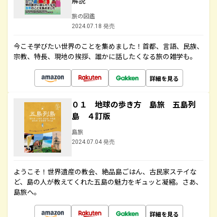
解説
旅の図鑑
2024.07.18 発売
今こそ学びたい世界のことを集めました！首都、言語、民族、
宗教、特長、現地の挨拶、誰かに話したくなる旅の雑学も。
詳細を見る
０１ 地球の歩き方 島旅 五島列
島 ４訂版
島旅
2024.07.04 発売
ようこそ！世界遺産の教会、絶品島ごはん、古民家ステイな
ど、島の人が教えてくれた五島の魅力をギュッと凝縮。さあ、
島旅へ。
詳細を見る