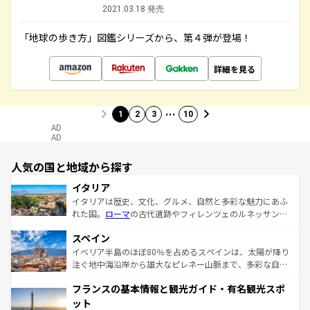
2021.03.18 発売
「地球の歩き方」図鑑シリーズから、第４弾が登場！
詳細を見る
…
1
2
3
10
AD
AD
人気の国と地域から探す
イタリア
イタリアは歴史、文化、グルメ、自然と多彩な魅力にあふ
れた国。
ローマ
の古代遺跡やフィレンツェのルネッサンス
美術、ヴェネツィアの運河など、歴史あるスポットはもち
スペイン
ろん、トスカーナの美しい田園風景やアマルフィ海岸の絶
景など、自然景観も見逃せない。観光の合間には、本場の
イベリア半島のほぼ80％を占めるスペインは、太陽が降り
ピザやパスタなど、絶品のイタリア料理を堪能することも
注ぐ地中海沿岸から雄大なピレネー山脈まで、多彩な自然
できる。朝目覚めてから夜眠るまで、すべての瞬間を楽し
と文化が詰まったヨーロッパ屈指の旅行先だ。多様な地域
フランスの基本情報と観光ガイド・有名観光スポ
ませてくれるイタリアで、忘れられない旅をしてみよう！
文化が根付くこの国では、情熱的なフラメンコ、熱気あふ
なお、新着のイタリア情報は
コンテンツ一覧
を参照してほ
れる闘牛、そして美味しいタパスが生活の一部となってい
ット