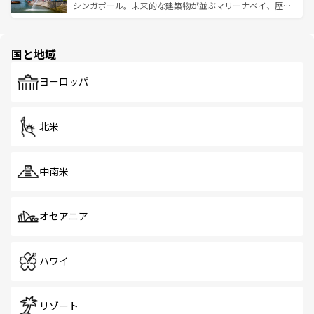
た文化、そして多様な観光資源が、訪れる旅人を魅了し続
うな絶景から文化的な体験まで、香港を存分に楽しみ尽く
シンガポール。未来的な建築物が並ぶマリーナベイ、歴史
ける。 なお、新着のタイ情報は
コンテンツ一覧
を参照して
そう。 なお、新着の香港情報は
コンテンツ一覧
を参照して
と伝統を感じられるエスニックタウン、多数の緑豊かな公
ほしい。
ほしい。
園や自然保護区など、自然が調和した近代的な景観と文化
の多様性あふれるカラフルな町は、どこを歩いても新しい
国と地域
発見がある。さらに、治安のよさや充実した公共交通機関
も、旅行者にとっては魅力的なポイント。グルメも豊富
で、ホーカーズは地元の風情を楽しめる外せないスポット
ヨーロッパ
だ。訪れる人を飽きさせないシンガポールで、多様な魅力
を体感しよう。 なお、新着のシンガポール情報は
コンテン
ツ一覧
を参照してほしい。
北米
中南米
オセアニア
ハワイ
リゾート