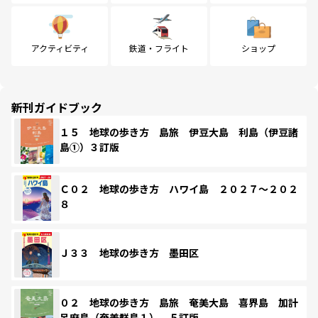
アクティビティ
鉄道・フライト
ショップ
新刊ガイドブック
１５ 地球の歩き方 島旅 伊豆大島 利島（伊豆諸
島①）３訂版
Ｃ０２ 地球の歩き方 ハワイ島 ２０２７～２０２
８
Ｊ３３ 地球の歩き方 墨田区
０２ 地球の歩き方 島旅 奄美大島 喜界島 加計
呂麻島（奄美群島１） ５訂版