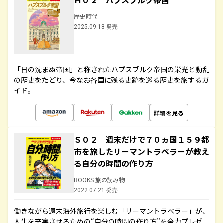
Ｈ０２ ハプスブルク帝国
歴史時代
2025.09.18 発売
「日の沈まぬ帝国」と称されたハプスブルク帝国の栄光と動乱
の歴史をたどり、今なお各国に残る史跡を巡る歴史を旅するガ
イド。
詳細を見る
Ｓ０２ 週末だけで７０ヵ国１５９都
市を旅したリーマントラベラーが教え
る自分の時間の作り方
BOOKS 旅の読み物
2022.07.21 発売
働きながら週末海外旅行を楽しむ「リーマントラベラー」が、
人生を充実させるための“自分の時間の作り方”を全力プレゼ