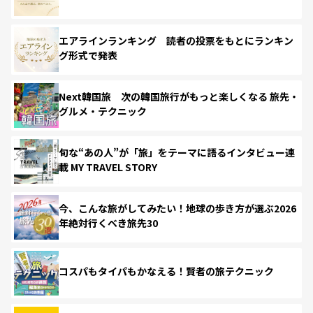
エアラインランキング 読者の投票をもとにランキン
グ形式で発表
Next韓国旅 次の韓国旅行がもっと楽しくなる 旅先・
グルメ・テクニック
旬な“あの人”が「旅」をテーマに語るインタビュー連
載 MY TRAVEL STORY
今、こんな旅がしてみたい！地球の歩き方が選ぶ2026
年絶対行くべき旅先30
コスパもタイパもかなえる！賢者の旅テクニック