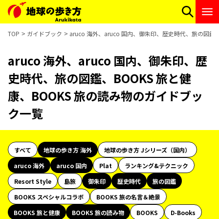
TOP
ガイドブック
aruco 海外、aruco 国内、御朱印、歴史時代、旅の図
aruco 海外、aruco 国内、御朱印、歴
史時代、旅の図鑑、BOOKS 旅と健
康、BOOKS 旅の読み物のガイドブッ
ク一覧
すべて
地球の歩き方 海外
地球の歩き方 Jシリーズ（国内）
aruco 海外
aruco 国内
Plat
ランキング&テクニック
Resort Style
島旅
御朱印
歴史時代
旅の図鑑
BOOKS スペシャルコラボ
BOOKS 旅の名言＆絶景
BOOKS 旅と健康
BOOKS 旅の読み物
BOOKS
D-Books