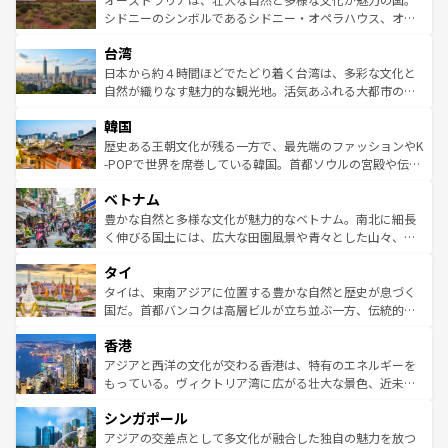
しみながら、その多様性と豊かな歴史を感じることができ
おすすめ。エメラルドグリーンに輝く海をはじめ、豊かな
シドニーのシンボルであるシドニー・オペラハウス、オー
るだろう。車でのロードトリップや列車の旅も、アメリカ
文化や歴史が息づいている。「アロハスピリット」と呼ば
ストラリア東海岸北部に広がる大サンゴ礁地帯グレートバ
ならではの贅沢な旅のスタイルだ。 なお、新着のアメリカ
台湾
れるおもてなしの心で訪れる人々を迎えてくれるハワイの
リアリーフや大陸中央部にそびえるウルル（エアーズロッ
情報は
コンテンツ一覧
を参照してほしい。
人々、おいしいローカルフードやハワイアンミュージッ
ク）、タスマニアの美しい原生林やケアンズの熱帯雨林な
日本から約４時間ほどでたどり着く台湾は、多彩な文化と
ク、伝統的なフラダンスなど、すべてがハワイの魅力を彩
ど、見どころがたくさん。また、カフェやワイン、オージ
自然が織りなす魅力的な観光地。活気あふれる大都市の台
っている。訪れるたびに新しい発見と感動が待っているハ
ービーフなどの食文化も豊かで、美味しいものであふれて
北やノスタルジックな町並みが人気な九份（ジォウフェ
ワイを、存分に味わってほしい。 なお、新着のハワイ情報
韓国
いる。アクティビティも充実しており、サーフィンやダイ
ン）、静ひつな山岳地帯である台湾東部など、都市の喧騒
は
コンテンツ一覧
を参照してほしい。
ビング、ハイキングなど、アウトドア好きにはたまらな
と山間の静けさが共存しており、訪れる人に新しい発見と
歴史ある王朝文化が残る一方で、最先端のファッションやK
い。オーストラリアの多彩な魅力を存分に味わいつくそ
驚きをもたらしてくれる。また、奥深い台湾の食文化も魅
-POPで世界を席巻している韓国。首都ソウルの宮殿や伝統
う。 なお、新着のオーストラリア情報は
コンテンツ一覧
を
力で、夜市などの屋台グルメから高級料理、ヘルシーで美
家屋が並ぶエリアでは韓国の歴史と文化に浸ることがで
参照してほしい。
ベトナム
容にもいいと評判のスイーツなど、バラエティ豊かな料理
き、地方に足を延ばせば四季折々の自然美を楽しむことが
が味わえる。 なお、新着の台湾情報は
コンテンツ一覧
を参
できる。そして、キムチや焼肉、絶品のストリートフード
豊かな自然と多様な文化が魅力的なベトナム。南北に細長
照してほしい。
まで、さまざまな韓国料理が待っている。夜には、韓国な
く伸びる国土には、広大な田園風景や青々とした山々、世
らではのナイトライフも堪能できる。あたたかいホスピタ
界遺産に登録された壮大な自然景観が点在し、都市部では
タイ
リティに包まれながら、韓国の多彩な魅力を心ゆくまで味
急速な発展と共に伝統が息づく。ハノイの古い町並みやホ
わってみてほしい。 なお、新着の韓国情報は
コンテンツ一
ーチミン市のフランス統治時代の建物も、独特の雰囲気を
タイは、東南アジアに位置する豊かな自然と歴史が息づく
覧
を参照してほしい。
醸し出している。また、バラエティの豊かさとおいしさで
国だ。首都バンコクは高層ビルが立ち並ぶ一方、伝統的な
世界中の食通を魅了してやまないベトナム料理も魅力のひ
寺院や市場がいたるところに点在し、古きよき文化と現代
香港
とつ。フォーやバインミー、ベトナムコーヒーなどは、ぜ
の活気が交差している。北部ではチェンマイなどの山岳地
ひ現地で味わいたい。どの地域を訪れてもあたたかい人々
帯で自然と触れ合い、南部ではプーケットやクラビの美し
アジアと西洋の文化が交わる香港は、特有のエネルギーを
が旅行者を迎えてくれるので、きっと忘れられない旅にな
いビーチでリゾート気分を楽しむことができる。タイ料理
もっている。ヴィクトリア湾に広がる壮大な景色、近未来
るはずだ。 なお、新着のベトナム情報は
コンテンツ一覧
を
は世界的に有名で、屋台から高級レストランまで味覚を刺
的なアートスポット、そして歴史と現代が融合した町並
参照してほしい。
シンガポール
激する。気候は一年中温暖で、どの季節にも異なる楽しみ
み、どこを訪れても感動するはず。観光スポットが密集し
が待っている。親しみやすいタイの人々、仏教を中心とし
ており、効率よく見どころを回れるのも魅力。息をのむよ
アジアの交差点として多文化が融合した独自の魅力を放つ