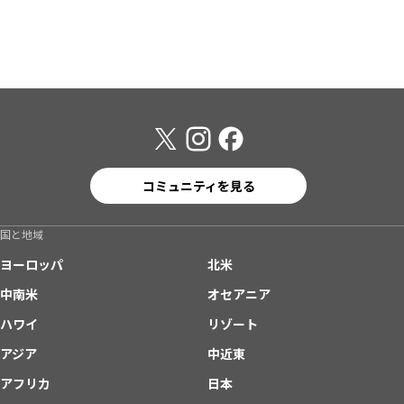
コミュニティを見る
国と地域
ヨーロッパ
北米
中南米
オセアニア
ハワイ
リゾート
アジア
中近東
アフリカ
日本