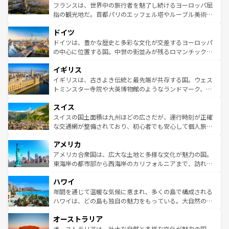
しい。
る。首都マドリードの洗練された雰囲気や、バルセロナの
フランスは、世界中の旅行者を魅了し続けるヨーロッパ屈
アートに溢れた街角から、地方では古代ローマ遺跡や中世
指の観光地だ。首都パリのエッフェル塔やルーブル美術館
の城塞都市、穏やかなビーチリゾートまで多彩な表情を見
といった象徴的なスポットから、田舎町の古風な美しさま
せる。地方によって風土や気候が異なるスペインはその個
ドイツ
で、幅広い魅力が詰まっている。華麗な宮殿、歴史的な大
性で訪れる人を魅了する。 なお、新着のスペイン情報は
コ
聖堂、美しいビーチ、そして豊かな自然が、訪れる者を心
ドイツは、豊かな歴史と多彩な文化が交差するヨーロッパ
ンテンツ一覧
を参照してほしい。
から魅了する。また、フランスは美食の国としても知ら
の中心に位置する国。中世の街並みが残るロマンチック街
れ、フランス料理はユネスコ無形文化遺産にも登録されて
道から、未来を先取りするようなモダンな都市まで多様な
イギリス
いる。シャンパンの発祥地であるランス、プロヴァンスの
顔を持つこの国は、どこを歩いても飽きることがない。ベ
香り高いラベンダー畑など、多彩な楽しみ方が可能だ。さ
ルリンの文化的活気、バイエルン州のアルプスの絶景、そ
イギリスは、古きよき伝統と最先端が共存する国。ウェス
らに、パリ以外の地域にも魅力が溢れており、どの街角に
してライン川沿いのワイン畑といった風景は必見。ビール
トミンスター寺院や大英博物館のようなランドマーク、歴
も豊かな歴史と文化が息づいている。パリ以外の個性あふ
とソーセージを味わいながら地元の人と過ごす楽しい時間
史ある大学都市、美しい丘陵地帯や牧歌的な風景など、エ
れる地方に足を運ぶとそれぞれで全く異なる文化を体験で
スイス
は、お酒好きな人にはぜひ体験してほしい。 なお、新着の
リアごとに異なる魅力がある。また、優雅なアフタヌーン
きるだろう。 なお、新着のフランス情報は
コンテンツ一覧
ドイツ情報は
コンテンツ一覧
を参照してほしい。
ティー、ビール好きにはたまらない英国パブ、サッカー観
スイスの国土面積は九州ほどの広さだが、運行時刻が正確
を参照してほしい。
戦など、本場だからこそできる体験も豊富。イギリスを旅
な交通網が整備されており、初心者でも安心して個人旅行
して楽しみつくそう。 なお、新着のイギリス情報は
コンテ
を楽しめる。日本同様に時刻表どおりの旅が可能だ。中世
アメリカ
ンツ一覧
を参照してほしい。
の建物がそのまま残る町や、スイスならではのユニークな
博物館もあり、アルプス観光だけでなく町歩きも満喫する
アメリカ合衆国は、広大な土地と多様な文化が魅力の国。
ことができる。国民の所得が高いため物価も高いが、旅行
東海岸の都市部から西海岸のカリフォルニアまで、訪れる
者向けの交通パス提供のサービスもあり、うまく活用すれ
場所ごとに異なる風景と体験が待っている。ニューヨーク
ハワイ
ば市内交通費無料で観光を楽しむこともできる。 なお、新
のような巨大都市は、観光、ショッピング、エンターテイ
着のスイス情報は
コンテンツ一覧
を参照してほしい。
ンメントが詰まった刺激的なスポットだ。一方、アメリカ
年間を通じて温暖な気候に恵まれ、多くの島で構成される
西部には大自然が広がり、グランドキャニオンやイエロー
ハワイは、どの島も独自の魅力をもっている。大自然の神
ストーン国立公園といった絶景が堪能できる。さらに、南
秘を感じたいなら、火山が生み出した壮大な景観を誇るハ
オーストラリア
部のニューオーリンズでは、音楽と美食が融合した独特の
ワイ島は見逃せない。また、定番の観光地といえばオアフ
文化が魅力。旅行者はアメリカの各地域で異なる魅力を楽
島だが、静かな自然を求めるならマウイ島やカウアイ島が
オーストラリアは、壮大な自然と多様な文化が魅力の国。