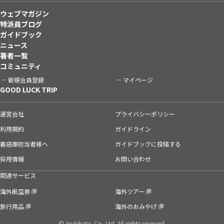
ウェブマガジン
特派員ブログ
ガイドブック
ニュース
著者一覧
コミュニティ
新規会員登録
マイページ
GOOD LUCK TRIP
運営会社
プライバシーポリシー
利用規約
ガイドライン
書店御担当者様へ
ガイドブックに投稿する
採用情報
お問い合わせ
関連サービス
海外航空券
海外ツアー
旅行用品
海外のおみやげ
© Arukikata. Co.,Ltd. All rights reserved.