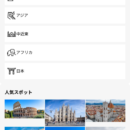
アジア
中近東
アフリカ
日本
人気スポット