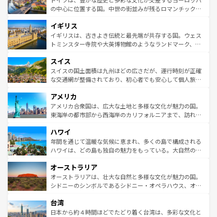
ンテンツ一覧
を参照してほしい。
から魅了する。また、フランスは美食の国としても知ら
の中心に位置する国。中世の街並みが残るロマンチック街
れ、フランス料理はユネスコ無形文化遺産にも登録されて
道から、未来を先取りするようなモダンな都市まで多様な
イギリス
いる。シャンパンの発祥地であるランス、プロヴァンスの
顔を持つこの国は、どこを歩いても飽きることがない。ベ
香り高いラベンダー畑など、多彩な楽しみ方が可能だ。さ
ルリンの文化的活気、バイエルン州のアルプスの絶景、そ
イギリスは、古きよき伝統と最先端が共存する国。ウェス
らに、パリ以外の地域にも魅力が溢れており、どの街角に
してライン川沿いのワイン畑といった風景は必見。ビール
トミンスター寺院や大英博物館のようなランドマーク、歴
も豊かな歴史と文化が息づいている。パリ以外の個性あふ
とソーセージを味わいながら地元の人と過ごす楽しい時間
史ある大学都市、美しい丘陵地帯や牧歌的な風景など、エ
れる地方に足を運ぶとそれぞれで全く異なる文化を体験で
スイス
は、お酒好きな人にはぜひ体験してほしい。 なお、新着の
リアごとに異なる魅力がある。また、優雅なアフタヌーン
きるだろう。 なお、新着のフランス情報は
コンテンツ一覧
ドイツ情報は
コンテンツ一覧
を参照してほしい。
ティー、ビール好きにはたまらない英国パブ、サッカー観
スイスの国土面積は九州ほどの広さだが、運行時刻が正確
を参照してほしい。
戦など、本場だからこそできる体験も豊富。イギリスを旅
な交通網が整備されており、初心者でも安心して個人旅行
して楽しみつくそう。 なお、新着のイギリス情報は
コンテ
を楽しめる。日本同様に時刻表どおりの旅が可能だ。中世
アメリカ
ンツ一覧
を参照してほしい。
の建物がそのまま残る町や、スイスならではのユニークな
博物館もあり、アルプス観光だけでなく町歩きも満喫する
アメリカ合衆国は、広大な土地と多様な文化が魅力の国。
ことができる。国民の所得が高いため物価も高いが、旅行
東海岸の都市部から西海岸のカリフォルニアまで、訪れる
者向けの交通パス提供のサービスもあり、うまく活用すれ
場所ごとに異なる風景と体験が待っている。ニューヨーク
ハワイ
ば市内交通費無料で観光を楽しむこともできる。 なお、新
のような巨大都市は、観光、ショッピング、エンターテイ
着のスイス情報は
コンテンツ一覧
を参照してほしい。
ンメントが詰まった刺激的なスポットだ。一方、アメリカ
年間を通じて温暖な気候に恵まれ、多くの島で構成される
西部には大自然が広がり、グランドキャニオンやイエロー
ハワイは、どの島も独自の魅力をもっている。大自然の神
ストーン国立公園といった絶景が堪能できる。さらに、南
秘を感じたいなら、火山が生み出した壮大な景観を誇るハ
オーストラリア
部のニューオーリンズでは、音楽と美食が融合した独特の
ワイ島は見逃せない。また、定番の観光地といえばオアフ
文化が魅力。旅行者はアメリカの各地域で異なる魅力を楽
島だが、静かな自然を求めるならマウイ島やカウアイ島が
オーストラリアは、壮大な自然と多様な文化が魅力の国。
しみながら、その多様性と豊かな歴史を感じることができ
おすすめ。エメラルドグリーンに輝く海をはじめ、豊かな
シドニーのシンボルであるシドニー・オペラハウス、オー
るだろう。車でのロードトリップや列車の旅も、アメリカ
文化や歴史が息づいている。「アロハスピリット」と呼ば
ストラリア東海岸北部に広がる大サンゴ礁地帯グレートバ
ならではの贅沢な旅のスタイルだ。 なお、新着のアメリカ
台湾
れるおもてなしの心で訪れる人々を迎えてくれるハワイの
リアリーフや大陸中央部にそびえるウルル（エアーズロッ
情報は
コンテンツ一覧
を参照してほしい。
人々、おいしいローカルフードやハワイアンミュージッ
ク）、タスマニアの美しい原生林やケアンズの熱帯雨林な
日本から約４時間ほどでたどり着く台湾は、多彩な文化と