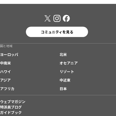
コミュニティを見る
国と地域
ヨーロッパ
北米
中南米
オセアニア
ハワイ
リゾート
アジア
中近東
アフリカ
日本
ウェブマガジン
特派員ブログ
ガイドブック