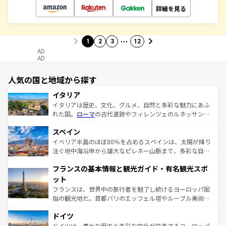
詳細を見る
…
1
2
3
12
AD
AD
人気の国と地域から探す
イタリア
イタリアは歴史、文化、グルメ、自然と多彩な魅力にあふ
れた国。
ローマ
の古代遺跡やフィレンツェのルネッサンス
美術、ヴェネツィアの運河など、歴史あるスポットはもち
スペイン
ろん、トスカーナの美しい田園風景やアマルフィ海岸の絶
景など、自然景観も見逃せない。観光の合間には、本場の
イベリア半島のほぼ80％を占めるスペインは、太陽が降り
ピザやパスタなど、絶品のイタリア料理を堪能することも
注ぐ地中海沿岸から雄大なピレネー山脈まで、多彩な自然
できる。朝目覚めてから夜眠るまで、すべての瞬間を楽し
と文化が詰まったヨーロッパ屈指の旅行先だ。多様な地域
フランスの基本情報と観光ガイド・有名観光スポ
ませてくれるイタリアで、忘れられない旅をしてみよう！
文化が根付くこの国では、情熱的なフラメンコ、熱気あふ
なお、新着のイタリア情報は
コンテンツ一覧
を参照してほ
れる闘牛、そして美味しいタパスが生活の一部となってい
ット
しい。
る。首都マドリードの洗練された雰囲気や、バルセロナの
フランスは、世界中の旅行者を魅了し続けるヨーロッパ屈
アートに溢れた街角から、地方では古代ローマ遺跡や中世
指の観光地だ。首都パリのエッフェル塔やルーブル美術館
の城塞都市、穏やかなビーチリゾートまで多彩な表情を見
といった象徴的なスポットから、田舎町の古風な美しさま
せる。地方によって風土や気候が異なるスペインはその個
ドイツ
で、幅広い魅力が詰まっている。華麗な宮殿、歴史的な大
性で訪れる人を魅了する。 なお、新着のスペイン情報は
コ
聖堂、美しいビーチ、そして豊かな自然が、訪れる者を心
ドイツは、豊かな歴史と多彩な文化が交差するヨーロッパ