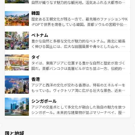
ク、伝統的なフラダンスなど、すべてがハワイの魅力を彩
ど、見どころがたくさん。また、カフェやワイン、オージ
自然が織りなす魅力的な観光地。活気あふれる大都市の台
っている。訪れるたびに新しい発見と感動が待っているハ
ービーフなどの食文化も豊かで、美味しいものであふれて
北やノスタルジックな町並みが人気な九份（ジォウフェ
ワイを、存分に味わってほしい。 なお、新着のハワイ情報
韓国
いる。アクティビティも充実しており、サーフィンやダイ
ン）、静ひつな山岳地帯である台湾東部など、都市の喧騒
は
コンテンツ一覧
を参照してほしい。
ビング、ハイキングなど、アウトドア好きにはたまらな
と山間の静けさが共存しており、訪れる人に新しい発見と
歴史ある王朝文化が残る一方で、最先端のファッションやK
い。オーストラリアの多彩な魅力を存分に味わいつくそ
驚きをもたらしてくれる。また、奥深い台湾の食文化も魅
-POPで世界を席巻している韓国。首都ソウルの宮殿や伝統
う。 なお、新着のオーストラリア情報は
コンテンツ一覧
を
力で、夜市などの屋台グルメから高級料理、ヘルシーで美
家屋が並ぶエリアでは韓国の歴史と文化に浸ることがで
参照してほしい。
ベトナム
容にもいいと評判のスイーツなど、バラエティ豊かな料理
き、地方に足を延ばせば四季折々の自然美を楽しむことが
が味わえる。 なお、新着の台湾情報は
コンテンツ一覧
を参
できる。そして、キムチや焼肉、絶品のストリートフード
豊かな自然と多様な文化が魅力的なベトナム。南北に細長
照してほしい。
まで、さまざまな韓国料理が待っている。夜には、韓国な
く伸びる国土には、広大な田園風景や青々とした山々、世
らではのナイトライフも堪能できる。あたたかいホスピタ
界遺産に登録された壮大な自然景観が点在し、都市部では
タイ
リティに包まれながら、韓国の多彩な魅力を心ゆくまで味
急速な発展と共に伝統が息づく。ハノイの古い町並みやホ
わってみてほしい。 なお、新着の韓国情報は
コンテンツ一
ーチミン市のフランス統治時代の建物も、独特の雰囲気を
タイは、東南アジアに位置する豊かな自然と歴史が息づく
覧
を参照してほしい。
醸し出している。また、バラエティの豊かさとおいしさで
国だ。首都バンコクは高層ビルが立ち並ぶ一方、伝統的な
世界中の食通を魅了してやまないベトナム料理も魅力のひ
寺院や市場がいたるところに点在し、古きよき文化と現代
香港
とつ。フォーやバインミー、ベトナムコーヒーなどは、ぜ
の活気が交差している。北部ではチェンマイなどの山岳地
ひ現地で味わいたい。どの地域を訪れてもあたたかい人々
帯で自然と触れ合い、南部ではプーケットやクラビの美し
アジアと西洋の文化が交わる香港は、特有のエネルギーを
が旅行者を迎えてくれるので、きっと忘れられない旅にな
いビーチでリゾート気分を楽しむことができる。タイ料理
もっている。ヴィクトリア湾に広がる壮大な景色、近未来
るはずだ。 なお、新着のベトナム情報は
コンテンツ一覧
を
は世界的に有名で、屋台から高級レストランまで味覚を刺
的なアートスポット、そして歴史と現代が融合した町並
参照してほしい。
シンガポール
激する。気候は一年中温暖で、どの季節にも異なる楽しみ
み、どこを訪れても感動するはず。観光スポットが密集し
が待っている。親しみやすいタイの人々、仏教を中心とし
ており、効率よく見どころを回れるのも魅力。息をのむよ
アジアの交差点として多文化が融合した独自の魅力を放つ
た文化、そして多様な観光資源が、訪れる旅人を魅了し続
うな絶景から文化的な体験まで、香港を存分に楽しみ尽く
シンガポール。未来的な建築物が並ぶマリーナベイ、歴史
ける。 なお、新着のタイ情報は
コンテンツ一覧
を参照して
そう。 なお、新着の香港情報は
コンテンツ一覧
を参照して
と伝統を感じられるエスニックタウン、多数の緑豊かな公
ほしい。
ほしい。
園や自然保護区など、自然が調和した近代的な景観と文化
の多様性あふれるカラフルな町は、どこを歩いても新しい
国と地域
発見がある。さらに、治安のよさや充実した公共交通機関