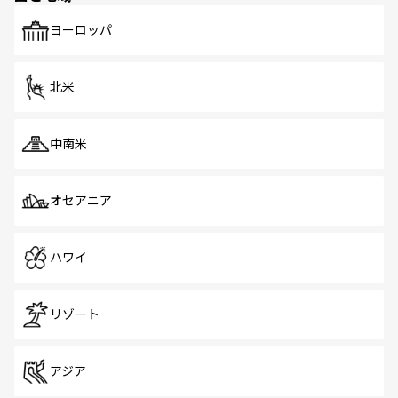
も、旅行者にとっては魅力的なポイント。グルメも豊富
で、ホーカーズは地元の風情を楽しめる外せないスポット
ヨーロッパ
だ。訪れる人を飽きさせないシンガポールで、多様な魅力
を体感しよう。 なお、新着のシンガポール情報は
コンテン
ツ一覧
を参照してほしい。
北米
中南米
オセアニア
ハワイ
リゾート
アジア