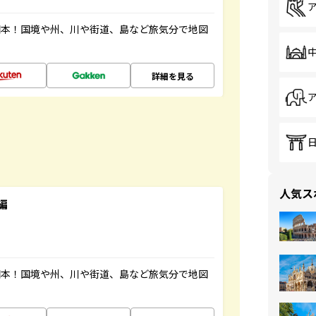
図本！国境や州、川や街道、島など旅気分で地図
詳細を見る
人気ス
編
図本！国境や州、川や街道、島など旅気分で地図