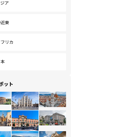
アジア
中近東
アフリカ
日本
ポット