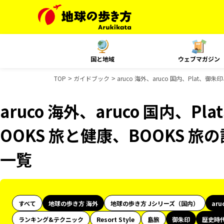
国と地域
ウェブマガジン
TOP
ガイドブック
aruco 海外、aruco 国内、Plat
aruco 海外、aruco 国内、
OOKS 旅と健康、BOOKS 
一覧
すべて
地球の歩き方 海外
地球の歩き方 Jシリーズ（国内）
aru
ランキング&テクニック
Resort Style
島旅
御朱印
歴史時