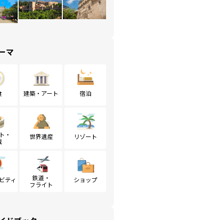
ーマ
食
建築・アート
宿泊
ト・
世界遺産
リゾート
戦
鉄道・
ビティ
ショップ
フライト