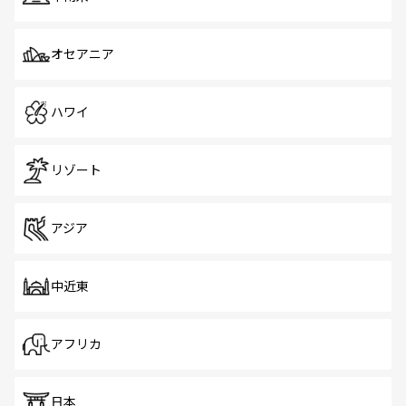
オセアニア
ハワイ
リゾート
アジア
中近東
アフリカ
日本