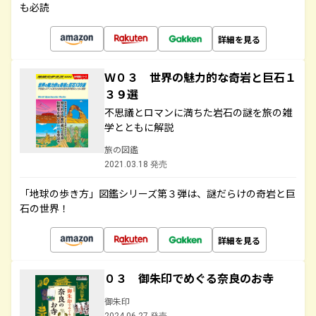
も必読
詳細を見る
Ｗ０３ 世界の魅力的な奇岩と巨石１
３９選
不思議とロマンに満ちた岩石の謎を旅の雑
学とともに解説
旅の図鑑
2021.03.18 発売
「地球の歩き方」図鑑シリーズ第３弾は、謎だらけの奇岩と巨
石の世界！
詳細を見る
０３ 御朱印でめぐる奈良のお寺
御朱印