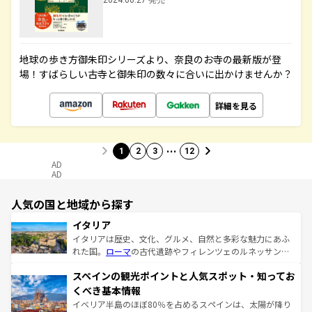
2024.06.27 発売
地球の歩き方御朱印シリーズより、奈良のお寺の最新版が登
場！すばらしい古寺と御朱印の数々に合いに出かけませんか？
詳細を見る
…
1
2
3
12
AD
AD
人気の国と地域から探す
イタリア
イタリアは歴史、文化、グルメ、自然と多彩な魅力にあふ
れた国。
ローマ
の古代遺跡やフィレンツェのルネッサンス
美術、ヴェネツィアの運河など、歴史あるスポットはもち
スペインの観光ポイントと人気スポット・知ってお
ろん、トスカーナの美しい田園風景やアマルフィ海岸の絶
景など、自然景観も見逃せない。観光の合間には、本場の
くべき基本情報
ピザやパスタなど、絶品のイタリア料理を堪能することも
イベリア半島のほぼ80％を占めるスペインは、太陽が降り