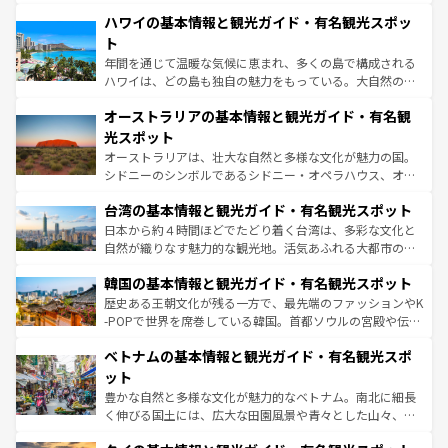
ば市内交通費無料で観光を楽しむこともできる。 なお、新
場所ごとに異なる風景と体験が待っている。ニューヨーク
着のスイス情報は
コンテンツ一覧
を参照してほしい。
ハワイの基本情報と観光ガイド・有名観光スポッ
のような巨大都市は、観光、ショッピング、エンターテイ
ンメントが詰まった刺激的なスポットだ。一方、アメリカ
ト
西部には大自然が広がり、グランドキャニオンやイエロー
年間を通じて温暖な気候に恵まれ、多くの島で構成される
ストーン国立公園といった絶景が堪能できる。さらに、南
ハワイは、どの島も独自の魅力をもっている。大自然の神
部のニューオーリンズでは、音楽と美食が融合した独特の
秘を感じたいなら、火山が生み出した壮大な景観を誇るハ
文化が魅力。旅行者はアメリカの各地域で異なる魅力を楽
オーストラリアの基本情報と観光ガイド・有名観
ワイ島は見逃せない。また、定番の観光地といえばオアフ
しみながら、その多様性と豊かな歴史を感じることができ
島だが、静かな自然を求めるならマウイ島やカウアイ島が
光スポット
るだろう。車でのロードトリップや列車の旅も、アメリカ
おすすめ。エメラルドグリーンに輝く海をはじめ、豊かな
オーストラリアは、壮大な自然と多様な文化が魅力の国。
ならではの贅沢な旅のスタイルだ。 なお、新着のアメリカ
文化や歴史が息づいている。「アロハスピリット」と呼ば
シドニーのシンボルであるシドニー・オペラハウス、オー
情報は
コンテンツ一覧
を参照してほしい。
れるおもてなしの心で訪れる人々を迎えてくれるハワイの
ストラリア東海岸北部に広がる大サンゴ礁地帯グレートバ
人々、おいしいローカルフードやハワイアンミュージッ
台湾の基本情報と観光ガイド・有名観光スポット
リアリーフや大陸中央部にそびえるウルル（エアーズロッ
ク、伝統的なフラダンスなど、すべてがハワイの魅力を彩
ク）、タスマニアの美しい原生林やケアンズの熱帯雨林な
日本から約４時間ほどでたどり着く台湾は、多彩な文化と
っている。訪れるたびに新しい発見と感動が待っているハ
ど、見どころがたくさん。また、カフェやワイン、オージ
自然が織りなす魅力的な観光地。活気あふれる大都市の台
ワイを、存分に味わってほしい。 なお、新着のハワイ情報
ービーフなどの食文化も豊かで、美味しいものであふれて
北やノスタルジックな町並みが人気な九份（ジォウフェ
は
コンテンツ一覧
を参照してほしい。
韓国の基本情報と観光ガイド・有名観光スポット
いる。アクティビティも充実しており、サーフィンやダイ
ン）、静ひつな山岳地帯である台湾東部など、都市の喧騒
ビング、ハイキングなど、アウトドア好きにはたまらな
と山間の静けさが共存しており、訪れる人に新しい発見と
歴史ある王朝文化が残る一方で、最先端のファッションやK
い。オーストラリアの多彩な魅力を存分に味わいつくそ
驚きをもたらしてくれる。また、奥深い台湾の食文化も魅
-POPで世界を席巻している韓国。首都ソウルの宮殿や伝統
う。 なお、新着のオーストラリア情報は
コンテンツ一覧
を
力で、夜市などの屋台グルメから高級料理、ヘルシーで美
家屋が並ぶエリアでは韓国の歴史と文化に浸ることがで
参照してほしい。
ベトナムの基本情報と観光ガイド・有名観光スポ
容にもいいと評判のスイーツなど、バラエティ豊かな料理
き、地方に足を延ばせば四季折々の自然美を楽しむことが
が味わえる。 なお、新着の台湾情報は
コンテンツ一覧
を参
できる。そして、キムチや焼肉、絶品のストリートフード
ット
照してほしい。
まで、さまざまな韓国料理が待っている。夜には、韓国な
豊かな自然と多様な文化が魅力的なベトナム。南北に細長
らではのナイトライフも堪能できる。あたたかいホスピタ
く伸びる国土には、広大な田園風景や青々とした山々、世
リティに包まれながら、韓国の多彩な魅力を心ゆくまで味
界遺産に登録された壮大な自然景観が点在し、都市部では
わってみてほしい。 なお、新着の韓国情報は
コンテンツ一