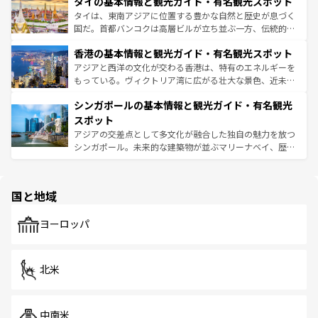
タイの基本情報と観光ガイド・有名観光スポット
急速な発展と共に伝統が息づく。ハノイの古い町並みやホ
覧
を参照してほしい。
ーチミン市のフランス統治時代の建物も、独特の雰囲気を
タイは、東南アジアに位置する豊かな自然と歴史が息づく
醸し出している。また、バラエティの豊かさとおいしさで
国だ。首都バンコクは高層ビルが立ち並ぶ一方、伝統的な
世界中の食通を魅了してやまないベトナム料理も魅力のひ
寺院や市場がいたるところに点在し、古きよき文化と現代
香港の基本情報と観光ガイド・有名観光スポット
とつ。フォーやバインミー、ベトナムコーヒーなどは、ぜ
の活気が交差している。北部ではチェンマイなどの山岳地
ひ現地で味わいたい。どの地域を訪れてもあたたかい人々
帯で自然と触れ合い、南部ではプーケットやクラビの美し
アジアと西洋の文化が交わる香港は、特有のエネルギーを
が旅行者を迎えてくれるので、きっと忘れられない旅にな
いビーチでリゾート気分を楽しむことができる。タイ料理
もっている。ヴィクトリア湾に広がる壮大な景色、近未来
るはずだ。 なお、新着のベトナム情報は
コンテンツ一覧
を
は世界的に有名で、屋台から高級レストランまで味覚を刺
的なアートスポット、そして歴史と現代が融合した町並
参照してほしい。
シンガポールの基本情報と観光ガイド・有名観光
激する。気候は一年中温暖で、どの季節にも異なる楽しみ
み、どこを訪れても感動するはず。観光スポットが密集し
が待っている。親しみやすいタイの人々、仏教を中心とし
ており、効率よく見どころを回れるのも魅力。息をのむよ
スポット
た文化、そして多様な観光資源が、訪れる旅人を魅了し続
うな絶景から文化的な体験まで、香港を存分に楽しみ尽く
アジアの交差点として多文化が融合した独自の魅力を放つ
ける。 なお、新着のタイ情報は
コンテンツ一覧
を参照して
そう。 なお、新着の香港情報は
コンテンツ一覧
を参照して
シンガポール。未来的な建築物が並ぶマリーナベイ、歴史
ほしい。
ほしい。
と伝統を感じられるエスニックタウン、多数の緑豊かな公
園や自然保護区など、自然が調和した近代的な景観と文化
の多様性あふれるカラフルな町は、どこを歩いても新しい
国と地域
発見がある。さらに、治安のよさや充実した公共交通機関
も、旅行者にとっては魅力的なポイント。グルメも豊富
で、ホーカーズは地元の風情を楽しめる外せないスポット
ヨーロッパ
だ。訪れる人を飽きさせないシンガポールで、多様な魅力
を体感しよう。 なお、新着のシンガポール情報は
コンテン
ツ一覧
を参照してほしい。
北米
中南米