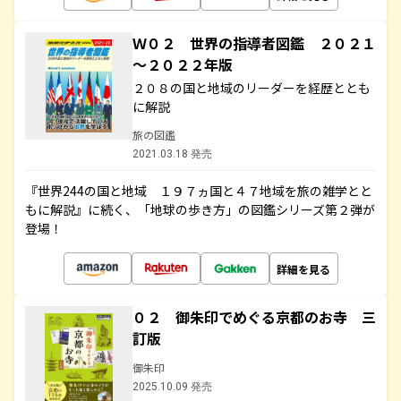
Ｗ０２ 世界の指導者図鑑 ２０２１
～２０２２年版
２０８の国と地域のリーダーを経歴ととも
に解説
旅の図鑑
2021.03.18 発売
『世界244の国と地域 １９７ヵ国と４７地域を旅の雑学とと
もに解説』に続く、「地球の歩き方」の図鑑シリーズ第２弾が
登場！
詳細を見る
０２ 御朱印でめぐる京都のお寺 三
訂版
御朱印
2025.10.09 発売