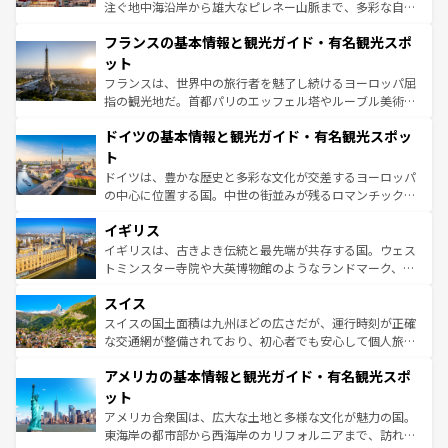
できる。朝目覚めてから夜眠るまで、すべての瞬間を楽し
注ぐ地中海沿岸から雄大なピレネー山脈まで、多彩な自然
ませてくれるイタリアで、忘れられない旅をしてみよう！
と文化が詰まったヨーロッパ屈指の旅行先だ。多様な地域
なお、新着のイタリア情報は
コンテンツ一覧
を参照してほ
フランスの基本情報と観光ガイド・有名観光スポ
文化が根付くこの国では、情熱的なフラメンコ、熱気あふ
しい。
れる闘牛、そして美味しいタパスが生活の一部となってい
ット
る。首都マドリードの洗練された雰囲気や、バルセロナの
フランスは、世界中の旅行者を魅了し続けるヨーロッパ屈
アートに溢れた街角から、地方では古代ローマ遺跡や中世
指の観光地だ。首都パリのエッフェル塔やルーブル美術館
の城塞都市、穏やかなビーチリゾートまで多彩な表情を見
といった象徴的なスポットから、田舎町の古風な美しさま
せる。地方によって風土や気候が異なるスペインはその個
ドイツの基本情報と観光ガイド・有名観光スポッ
で、幅広い魅力が詰まっている。華麗な宮殿、歴史的な大
性で訪れる人を魅了する。 なお、新着のスペイン情報は
コ
聖堂、美しいビーチ、そして豊かな自然が、訪れる者を心
ト
ンテンツ一覧
を参照してほしい。
から魅了する。また、フランスは美食の国としても知ら
ドイツは、豊かな歴史と多彩な文化が交差するヨーロッパ
れ、フランス料理はユネスコ無形文化遺産にも登録されて
の中心に位置する国。中世の街並みが残るロマンチック街
いる。シャンパンの発祥地であるランス、プロヴァンスの
道から、未来を先取りするようなモダンな都市まで多様な
香り高いラベンダー畑など、多彩な楽しみ方が可能だ。さ
イギリス
顔を持つこの国は、どこを歩いても飽きることがない。ベ
らに、パリ以外の地域にも魅力が溢れており、どの街角に
ルリンの文化的活気、バイエルン州のアルプスの絶景、そ
イギリスは、古きよき伝統と最先端が共存する国。ウェス
も豊かな歴史と文化が息づいている。パリ以外の個性あふ
してライン川沿いのワイン畑といった風景は必見。ビール
トミンスター寺院や大英博物館のようなランドマーク、歴
れる地方に足を運ぶとそれぞれで全く異なる文化を体験で
とソーセージを味わいながら地元の人と過ごす楽しい時間
史ある大学都市、美しい丘陵地帯や牧歌的な風景など、エ
きるだろう。 なお、新着のフランス情報は
コンテンツ一覧
スイス
は、お酒好きな人にはぜひ体験してほしい。 なお、新着の
リアごとに異なる魅力がある。また、優雅なアフタヌーン
を参照してほしい。
ドイツ情報は
コンテンツ一覧
を参照してほしい。
ティー、ビール好きにはたまらない英国パブ、サッカー観
スイスの国土面積は九州ほどの広さだが、運行時刻が正確
戦など、本場だからこそできる体験も豊富。イギリスを旅
な交通網が整備されており、初心者でも安心して個人旅行
して楽しみつくそう。 なお、新着のイギリス情報は
コンテ
を楽しめる。日本同様に時刻表どおりの旅が可能だ。中世
アメリカの基本情報と観光ガイド・有名観光スポ
ンツ一覧
を参照してほしい。
の建物がそのまま残る町や、スイスならではのユニークな
博物館もあり、アルプス観光だけでなく町歩きも満喫する
ット
ことができる。国民の所得が高いため物価も高いが、旅行
アメリカ合衆国は、広大な土地と多様な文化が魅力の国。
者向けの交通パス提供のサービスもあり、うまく活用すれ
東海岸の都市部から西海岸のカリフォルニアまで、訪れる