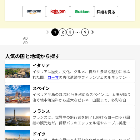
詳細を見る
…
1
2
3
9
AD
AD
人気の国と地域から探す
イタリア
イタリアは歴史、文化、グルメ、自然と多彩な魅力にあふ
れた国。
ローマ
の古代遺跡やフィレンツェのルネッサンス
美術、ヴェネツィアの運河など、歴史あるスポットはもち
スペイン
ろん、トスカーナの美しい田園風景やアマルフィ海岸の絶
景など、自然景観も見逃せない。観光の合間には、本場の
イベリア半島のほぼ80％を占めるスペインは、太陽が降り
ピザやパスタなど、絶品のイタリア料理を堪能することも
注ぐ地中海沿岸から雄大なピレネー山脈まで、多彩な自然
できる。朝目覚めてから夜眠るまで、すべての瞬間を楽し
と文化が詰まったヨーロッパ屈指の旅行先だ。多様な地域
フランス
ませてくれるイタリアで、忘れられない旅をしてみよう！
文化が根付くこの国では、情熱的なフラメンコ、熱気あふ
なお、新着のイタリア情報は
コンテンツ一覧
を参照してほ
れる闘牛、そして美味しいタパスが生活の一部となってい
フランスは、世界中の旅行者を魅了し続けるヨーロッパ屈
しい。
る。首都マドリードの洗練された雰囲気や、バルセロナの
指の観光地だ。首都パリのエッフェル塔やルーブル美術館
アートに溢れた街角から、地方では古代ローマ遺跡や中世
といった象徴的なスポットから、田舎町の古風な美しさま
ドイツ
の城塞都市、穏やかなビーチリゾートまで多彩な表情を見
で、幅広い魅力が詰まっている。華麗な宮殿、歴史的な大
せる。地方によって風土や気候が異なるスペインはその個
聖堂、美しいビーチ、そして豊かな自然が、訪れる者を心
ドイツは、豊かな歴史と多彩な文化が交差するヨーロッパ