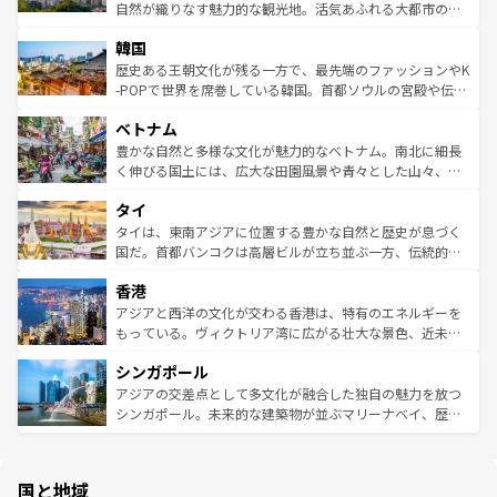
ク、伝統的なフラダンスなど、すべてがハワイの魅力を彩
ど、見どころがたくさん。また、カフェやワイン、オージ
自然が織りなす魅力的な観光地。活気あふれる大都市の台
っている。訪れるたびに新しい発見と感動が待っているハ
ービーフなどの食文化も豊かで、美味しいものであふれて
北やノスタルジックな町並みが人気な九份（ジォウフェ
ワイを、存分に味わってほしい。 なお、新着のハワイ情報
韓国
いる。アクティビティも充実しており、サーフィンやダイ
ン）、静ひつな山岳地帯である台湾東部など、都市の喧騒
は
コンテンツ一覧
を参照してほしい。
ビング、ハイキングなど、アウトドア好きにはたまらな
と山間の静けさが共存しており、訪れる人に新しい発見と
歴史ある王朝文化が残る一方で、最先端のファッションやK
い。オーストラリアの多彩な魅力を存分に味わいつくそ
驚きをもたらしてくれる。また、奥深い台湾の食文化も魅
-POPで世界を席巻している韓国。首都ソウルの宮殿や伝統
う。 なお、新着のオーストラリア情報は
コンテンツ一覧
を
力で、夜市などの屋台グルメから高級料理、ヘルシーで美
家屋が並ぶエリアでは韓国の歴史と文化に浸ることがで
参照してほしい。
ベトナム
容にもいいと評判のスイーツなど、バラエティ豊かな料理
き、地方に足を延ばせば四季折々の自然美を楽しむことが
が味わえる。 なお、新着の台湾情報は
コンテンツ一覧
を参
できる。そして、キムチや焼肉、絶品のストリートフード
豊かな自然と多様な文化が魅力的なベトナム。南北に細長
照してほしい。
まで、さまざまな韓国料理が待っている。夜には、韓国な
く伸びる国土には、広大な田園風景や青々とした山々、世
らではのナイトライフも堪能できる。あたたかいホスピタ
界遺産に登録された壮大な自然景観が点在し、都市部では
タイ
リティに包まれながら、韓国の多彩な魅力を心ゆくまで味
急速な発展と共に伝統が息づく。ハノイの古い町並みやホ
わってみてほしい。 なお、新着の韓国情報は
コンテンツ一
ーチミン市のフランス統治時代の建物も、独特の雰囲気を
タイは、東南アジアに位置する豊かな自然と歴史が息づく
覧
を参照してほしい。
醸し出している。また、バラエティの豊かさとおいしさで
国だ。首都バンコクは高層ビルが立ち並ぶ一方、伝統的な
世界中の食通を魅了してやまないベトナム料理も魅力のひ
寺院や市場がいたるところに点在し、古きよき文化と現代
香港
とつ。フォーやバインミー、ベトナムコーヒーなどは、ぜ
の活気が交差している。北部ではチェンマイなどの山岳地
ひ現地で味わいたい。どの地域を訪れてもあたたかい人々
帯で自然と触れ合い、南部ではプーケットやクラビの美し
アジアと西洋の文化が交わる香港は、特有のエネルギーを
が旅行者を迎えてくれるので、きっと忘れられない旅にな
いビーチでリゾート気分を楽しむことができる。タイ料理
もっている。ヴィクトリア湾に広がる壮大な景色、近未来
るはずだ。 なお、新着のベトナム情報は
コンテンツ一覧
を
は世界的に有名で、屋台から高級レストランまで味覚を刺
的なアートスポット、そして歴史と現代が融合した町並
参照してほしい。
シンガポール
激する。気候は一年中温暖で、どの季節にも異なる楽しみ
み、どこを訪れても感動するはず。観光スポットが密集し
が待っている。親しみやすいタイの人々、仏教を中心とし
ており、効率よく見どころを回れるのも魅力。息をのむよ
アジアの交差点として多文化が融合した独自の魅力を放つ
た文化、そして多様な観光資源が、訪れる旅人を魅了し続
うな絶景から文化的な体験まで、香港を存分に楽しみ尽く
シンガポール。未来的な建築物が並ぶマリーナベイ、歴史
ける。 なお、新着のタイ情報は
コンテンツ一覧
を参照して
そう。 なお、新着の香港情報は
コンテンツ一覧
を参照して
と伝統を感じられるエスニックタウン、多数の緑豊かな公
ほしい。
ほしい。
園や自然保護区など、自然が調和した近代的な景観と文化
の多様性あふれるカラフルな町は、どこを歩いても新しい
国と地域
発見がある。さらに、治安のよさや充実した公共交通機関