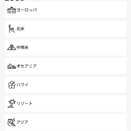
も、旅行者にとっては魅力的なポイント。グルメも豊富
で、ホーカーズは地元の風情を楽しめる外せないスポット
ヨーロッパ
だ。訪れる人を飽きさせないシンガポールで、多様な魅力
を体感しよう。 なお、新着のシンガポール情報は
コンテン
ツ一覧
を参照してほしい。
北米
中南米
オセアニア
ハワイ
リゾート
アジア