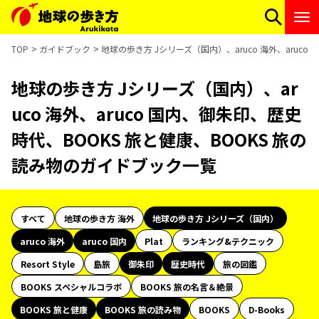
TOP
ガイドブック
地球の歩き方 Jシリーズ（国内）、aruco 海外、aruc
地球の歩き方 Jシリーズ（国内）、ar
uco 海外、aruco 国内、御朱印、歴史
時代、BOOKS 旅と健康、BOOKS 旅の
読み物のガイドブック一覧
すべて
地球の歩き方 海外
地球の歩き方 Jシリーズ（国内）
aruco 海外
aruco 国内
Plat
ランキング&テクニック
Resort Style
島旅
御朱印
歴史時代
旅の図鑑
BOOKS スペシャルコラボ
BOOKS 旅の名言＆絶景
BOOKS 旅と健康
BOOKS 旅の読み物
BOOKS
D-Books