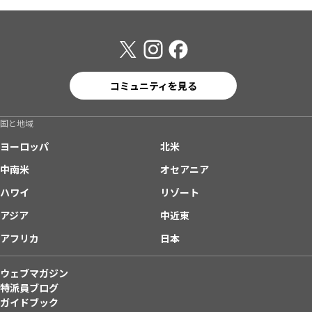
コミュニティを見る
国と地域
ヨーロッパ
北米
中南米
オセアニア
ハワイ
リゾート
アジア
中近東
アフリカ
日本
ウェブマガジン
特派員ブログ
ガイドブック