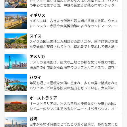
性で訪れる人を魅了する。 なお、新着のスペイン情報は
コ
から魅了する。また、フランスは美食の国としても知ら
の中心に位置する国。中世の街並みが残るロマンチック街
ンテンツ一覧
を参照してほしい。
れ、フランス料理はユネスコ無形文化遺産にも登録されて
道から、未来を先取りするようなモダンな都市まで多様な
イギリス
いる。シャンパンの発祥地であるランス、プロヴァンスの
顔を持つこの国は、どこを歩いても飽きることがない。ベ
香り高いラベンダー畑など、多彩な楽しみ方が可能だ。さ
ルリンの文化的活気、バイエルン州のアルプスの絶景、そ
イギリスは、古きよき伝統と最先端が共存する国。ウェス
らに、パリ以外の地域にも魅力が溢れており、どの街角に
してライン川沿いのワイン畑といった風景は必見。ビール
トミンスター寺院や大英博物館のようなランドマーク、歴
も豊かな歴史と文化が息づいている。パリ以外の個性あふ
とソーセージを味わいながら地元の人と過ごす楽しい時間
史ある大学都市、美しい丘陵地帯や牧歌的な風景など、エ
れる地方に足を運ぶとそれぞれで全く異なる文化を体験で
スイス
は、お酒好きな人にはぜひ体験してほしい。 なお、新着の
リアごとに異なる魅力がある。また、優雅なアフタヌーン
きるだろう。 なお、新着のフランス情報は
コンテンツ一覧
ドイツ情報は
コンテンツ一覧
を参照してほしい。
ティー、ビール好きにはたまらない英国パブ、サッカー観
スイスの国土面積は九州ほどの広さだが、運行時刻が正確
を参照してほしい。
戦など、本場だからこそできる体験も豊富。イギリスを旅
な交通網が整備されており、初心者でも安心して個人旅行
して楽しみつくそう。 なお、新着のイギリス情報は
コンテ
を楽しめる。日本同様に時刻表どおりの旅が可能だ。中世
アメリカ
ンツ一覧
を参照してほしい。
の建物がそのまま残る町や、スイスならではのユニークな
博物館もあり、アルプス観光だけでなく町歩きも満喫する
アメリカ合衆国は、広大な土地と多様な文化が魅力の国。
ことができる。国民の所得が高いため物価も高いが、旅行
東海岸の都市部から西海岸のカリフォルニアまで、訪れる
者向けの交通パス提供のサービスもあり、うまく活用すれ
場所ごとに異なる風景と体験が待っている。ニューヨーク
ハワイ
ば市内交通費無料で観光を楽しむこともできる。 なお、新
のような巨大都市は、観光、ショッピング、エンターテイ
着のスイス情報は
コンテンツ一覧
を参照してほしい。
ンメントが詰まった刺激的なスポットだ。一方、アメリカ
年間を通じて温暖な気候に恵まれ、多くの島で構成される
西部には大自然が広がり、グランドキャニオンやイエロー
ハワイは、どの島も独自の魅力をもっている。大自然の神
ストーン国立公園といった絶景が堪能できる。さらに、南
秘を感じたいなら、火山が生み出した壮大な景観を誇るハ
オーストラリア
部のニューオーリンズでは、音楽と美食が融合した独特の
ワイ島は見逃せない。また、定番の観光地といえばオアフ
文化が魅力。旅行者はアメリカの各地域で異なる魅力を楽
島だが、静かな自然を求めるならマウイ島やカウアイ島が
オーストラリアは、壮大な自然と多様な文化が魅力の国。
しみながら、その多様性と豊かな歴史を感じることができ
おすすめ。エメラルドグリーンに輝く海をはじめ、豊かな
シドニーのシンボルであるシドニー・オペラハウス、オー
るだろう。車でのロードトリップや列車の旅も、アメリカ
文化や歴史が息づいている。「アロハスピリット」と呼ば
ストラリア東海岸北部に広がる大サンゴ礁地帯グレートバ
ならではの贅沢な旅のスタイルだ。 なお、新着のアメリカ
台湾
れるおもてなしの心で訪れる人々を迎えてくれるハワイの
リアリーフや大陸中央部にそびえるウルル（エアーズロッ
情報は
コンテンツ一覧
を参照してほしい。
人々、おいしいローカルフードやハワイアンミュージッ
ク）、タスマニアの美しい原生林やケアンズの熱帯雨林な
日本から約４時間ほどでたどり着く台湾は、多彩な文化と