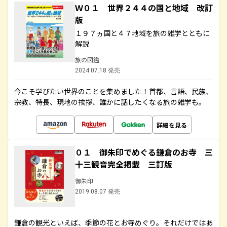
Ｗ０１ 世界２４４の国と地域 改訂
版
１９７ヵ国と４７地域を旅の雑学とともに
解説
旅の図鑑
2024.07.18 発売
今こそ学びたい世界のことを集めました！首都、言語、民族、
宗教、特長、現地の挨拶、誰かに話したくなる旅の雑学も。
詳細を見る
０１ 御朱印でめぐる鎌倉のお寺 三
十三観音完全掲載 三訂版
御朱印
2019.08.07 発売
鎌倉の観光といえば、季節の花とお寺めぐり。それだけではあ