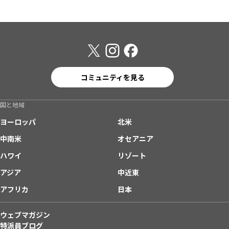
コミュニティを見る
国と地域
ヨーロッパ
北米
中南米
オセアニア
ハワイ
リゾート
アジア
中近東
アフリカ
日本
ウェブマガジン
特派員ブログ