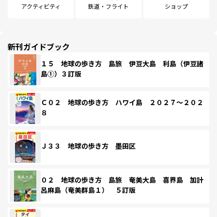
アクティビティ
鉄道・フライト
ショップ
新刊ガイドブック
１５ 地球の歩き方 島旅 伊豆大島 利島（伊豆諸
島①）３訂版
Ｃ０２ 地球の歩き方 ハワイ島 ２０２７～２０２
８
Ｊ３３ 地球の歩き方 墨田区
０２ 地球の歩き方 島旅 奄美大島 喜界島 加計
呂麻島（奄美群島１） ５訂版