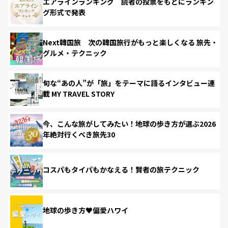
エアラインランキング 読者の投票をもとにランキン
グ形式で発表
Next韓国旅 次の韓国旅行がもっと楽しくなる 旅先・
グルメ・テクニック
旬な“あの人”が「旅」をテーマに語るインタビュー連
載 MY TRAVEL STORY
今、こんな旅がしてみたい！地球の歩き方が選ぶ2026
年絶対行くべき旅先30
コスパもタイパもかなえる！賢者の旅テクニック
地球の歩き方♥偏愛ハワイ