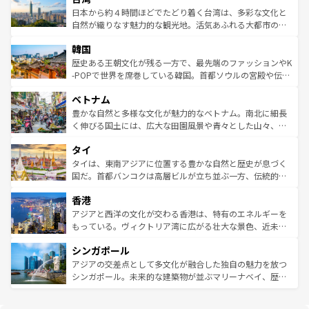
情報は
コンテンツ一覧
を参照してほしい。
人々、おいしいローカルフードやハワイアンミュージッ
ク）、タスマニアの美しい原生林やケアンズの熱帯雨林な
日本から約４時間ほどでたどり着く台湾は、多彩な文化と
ク、伝統的なフラダンスなど、すべてがハワイの魅力を彩
ど、見どころがたくさん。また、カフェやワイン、オージ
自然が織りなす魅力的な観光地。活気あふれる大都市の台
っている。訪れるたびに新しい発見と感動が待っているハ
ービーフなどの食文化も豊かで、美味しいものであふれて
北やノスタルジックな町並みが人気な九份（ジォウフェ
ワイを、存分に味わってほしい。 なお、新着のハワイ情報
韓国
いる。アクティビティも充実しており、サーフィンやダイ
ン）、静ひつな山岳地帯である台湾東部など、都市の喧騒
は
コンテンツ一覧
を参照してほしい。
ビング、ハイキングなど、アウトドア好きにはたまらな
と山間の静けさが共存しており、訪れる人に新しい発見と
歴史ある王朝文化が残る一方で、最先端のファッションやK
い。オーストラリアの多彩な魅力を存分に味わいつくそ
驚きをもたらしてくれる。また、奥深い台湾の食文化も魅
-POPで世界を席巻している韓国。首都ソウルの宮殿や伝統
う。 なお、新着のオーストラリア情報は
コンテンツ一覧
を
力で、夜市などの屋台グルメから高級料理、ヘルシーで美
家屋が並ぶエリアでは韓国の歴史と文化に浸ることがで
参照してほしい。
ベトナム
容にもいいと評判のスイーツなど、バラエティ豊かな料理
き、地方に足を延ばせば四季折々の自然美を楽しむことが
が味わえる。 なお、新着の台湾情報は
コンテンツ一覧
を参
できる。そして、キムチや焼肉、絶品のストリートフード
豊かな自然と多様な文化が魅力的なベトナム。南北に細長
照してほしい。
まで、さまざまな韓国料理が待っている。夜には、韓国な
く伸びる国土には、広大な田園風景や青々とした山々、世
らではのナイトライフも堪能できる。あたたかいホスピタ
界遺産に登録された壮大な自然景観が点在し、都市部では
タイ
リティに包まれながら、韓国の多彩な魅力を心ゆくまで味
急速な発展と共に伝統が息づく。ハノイの古い町並みやホ
わってみてほしい。 なお、新着の韓国情報は
コンテンツ一
ーチミン市のフランス統治時代の建物も、独特の雰囲気を
タイは、東南アジアに位置する豊かな自然と歴史が息づく
覧
を参照してほしい。
醸し出している。また、バラエティの豊かさとおいしさで
国だ。首都バンコクは高層ビルが立ち並ぶ一方、伝統的な
世界中の食通を魅了してやまないベトナム料理も魅力のひ
寺院や市場がいたるところに点在し、古きよき文化と現代
香港
とつ。フォーやバインミー、ベトナムコーヒーなどは、ぜ
の活気が交差している。北部ではチェンマイなどの山岳地
ひ現地で味わいたい。どの地域を訪れてもあたたかい人々
帯で自然と触れ合い、南部ではプーケットやクラビの美し
アジアと西洋の文化が交わる香港は、特有のエネルギーを
が旅行者を迎えてくれるので、きっと忘れられない旅にな
いビーチでリゾート気分を楽しむことができる。タイ料理
もっている。ヴィクトリア湾に広がる壮大な景色、近未来
るはずだ。 なお、新着のベトナム情報は
コンテンツ一覧
を
は世界的に有名で、屋台から高級レストランまで味覚を刺
的なアートスポット、そして歴史と現代が融合した町並
参照してほしい。
シンガポール
激する。気候は一年中温暖で、どの季節にも異なる楽しみ
み、どこを訪れても感動するはず。観光スポットが密集し
が待っている。親しみやすいタイの人々、仏教を中心とし
ており、効率よく見どころを回れるのも魅力。息をのむよ
アジアの交差点として多文化が融合した独自の魅力を放つ
た文化、そして多様な観光資源が、訪れる旅人を魅了し続
うな絶景から文化的な体験まで、香港を存分に楽しみ尽く
シンガポール。未来的な建築物が並ぶマリーナベイ、歴史
ける。 なお、新着のタイ情報は
コンテンツ一覧
を参照して
そう。 なお、新着の香港情報は
コンテンツ一覧
を参照して
と伝統を感じられるエスニックタウン、多数の緑豊かな公
ほしい。
ほしい。
園や自然保護区など、自然が調和した近代的な景観と文化