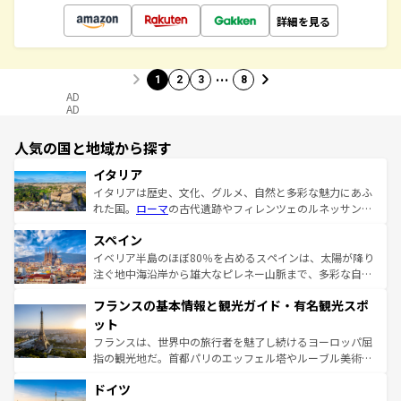
詳細を見る
…
1
2
3
8
AD
AD
人気の国と地域から探す
イタリア
イタリアは歴史、文化、グルメ、自然と多彩な魅力にあふ
れた国。
ローマ
の古代遺跡やフィレンツェのルネッサンス
美術、ヴェネツィアの運河など、歴史あるスポットはもち
スペイン
ろん、トスカーナの美しい田園風景やアマルフィ海岸の絶
景など、自然景観も見逃せない。観光の合間には、本場の
イベリア半島のほぼ80％を占めるスペインは、太陽が降り
ピザやパスタなど、絶品のイタリア料理を堪能することも
注ぐ地中海沿岸から雄大なピレネー山脈まで、多彩な自然
できる。朝目覚めてから夜眠るまで、すべての瞬間を楽し
と文化が詰まったヨーロッパ屈指の旅行先だ。多様な地域
フランスの基本情報と観光ガイド・有名観光スポ
ませてくれるイタリアで、忘れられない旅をしてみよう！
文化が根付くこの国では、情熱的なフラメンコ、熱気あふ
なお、新着のイタリア情報は
コンテンツ一覧
を参照してほ
れる闘牛、そして美味しいタパスが生活の一部となってい
ット
しい。
る。首都マドリードの洗練された雰囲気や、バルセロナの
フランスは、世界中の旅行者を魅了し続けるヨーロッパ屈
アートに溢れた街角から、地方では古代ローマ遺跡や中世
指の観光地だ。首都パリのエッフェル塔やルーブル美術館
の城塞都市、穏やかなビーチリゾートまで多彩な表情を見
といった象徴的なスポットから、田舎町の古風な美しさま
せる。地方によって風土や気候が異なるスペインはその個
ドイツ
で、幅広い魅力が詰まっている。華麗な宮殿、歴史的な大