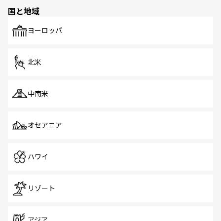
の多様性あふれるカラフルな町は、どこを歩いても新しい
国と地域
発見がある。さらに、治安のよさや充実した公共交通機関
も、旅行者にとっては魅力的なポイント。グルメも豊富
で、ホーカーズは地元の風情を楽しめる外せないスポット
ヨーロッパ
だ。訪れる人を飽きさせないシンガポールで、多様な魅力
を体感しよう。 なお、新着のシンガポール情報は
コンテン
ツ一覧
を参照してほしい。
北米
中南米
オセアニア
ハワイ
リゾート
アジア