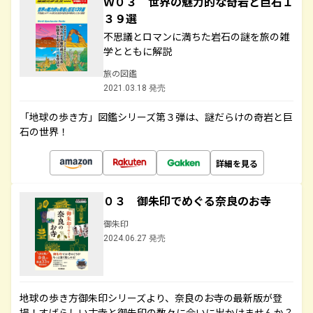
Ｗ０３ 世界の魅力的な奇岩と巨石１
３９選
不思議とロマンに満ちた岩石の謎を旅の雑
学とともに解説
旅の図鑑
2021.03.18 発売
「地球の歩き方」図鑑シリーズ第３弾は、謎だらけの奇岩と巨
石の世界！
詳細を見る
０３ 御朱印でめぐる奈良のお寺
御朱印
2024.06.27 発売
地球の歩き方御朱印シリーズより、奈良のお寺の最新版が登
場！すばらしい古寺と御朱印の数々に合いに出かけませんか？