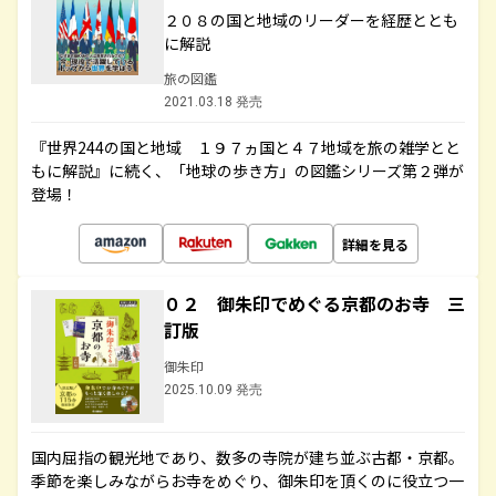
２０８の国と地域のリーダーを経歴ととも
に解説
旅の図鑑
2021.03.18 発売
『世界244の国と地域 １９７ヵ国と４７地域を旅の雑学とと
もに解説』に続く、「地球の歩き方」の図鑑シリーズ第２弾が
登場！
詳細を見る
０２ 御朱印でめぐる京都のお寺 三
訂版
御朱印
2025.10.09 発売
国内屈指の観光地であり、数多の寺院が建ち並ぶ古都・京都。
季節を楽しみながらお寺をめぐり、御朱印を頂くのに役立つ一