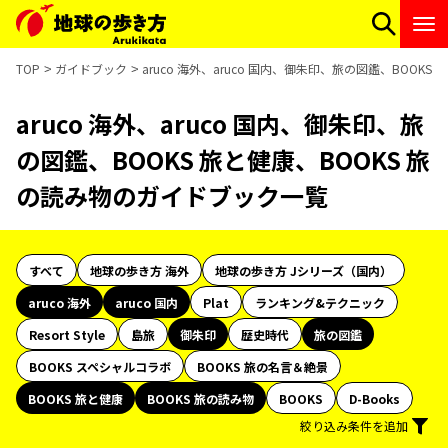
TOP
ガイドブック
aruco 海外、aruco 国内、御朱印、旅の図鑑、BOOK
aruco 海外、aruco 国内、御朱印、旅
の図鑑、BOOKS 旅と健康、BOOKS 旅
の読み物のガイドブック一覧
すべて
地球の歩き方 海外
地球の歩き方 Jシリーズ（国内）
aruco 海外
aruco 国内
Plat
ランキング&テクニック
Resort Style
島旅
御朱印
歴史時代
旅の図鑑
BOOKS スペシャルコラボ
BOOKS 旅の名言＆絶景
BOOKS 旅と健康
BOOKS 旅の読み物
BOOKS
D-Books
絞り込み条件を追加