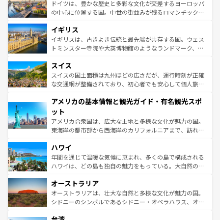
性で訪れる人を魅了する。 なお、新着のスペイン情報は
コ
聖堂、美しいビーチ、そして豊かな自然が、訪れる者を心
ドイツは、豊かな歴史と多彩な文化が交差するヨーロッパ
ンテンツ一覧
を参照してほしい。
から魅了する。また、フランスは美食の国としても知ら
の中心に位置する国。中世の街並みが残るロマンチック街
れ、フランス料理はユネスコ無形文化遺産にも登録されて
道から、未来を先取りするようなモダンな都市まで多様な
イギリス
いる。シャンパンの発祥地であるランス、プロヴァンスの
顔を持つこの国は、どこを歩いても飽きることがない。ベ
香り高いラベンダー畑など、多彩な楽しみ方が可能だ。さ
ルリンの文化的活気、バイエルン州のアルプスの絶景、そ
イギリスは、古きよき伝統と最先端が共存する国。ウェス
らに、パリ以外の地域にも魅力が溢れており、どの街角に
してライン川沿いのワイン畑といった風景は必見。ビール
トミンスター寺院や大英博物館のようなランドマーク、歴
も豊かな歴史と文化が息づいている。パリ以外の個性あふ
とソーセージを味わいながら地元の人と過ごす楽しい時間
史ある大学都市、美しい丘陵地帯や牧歌的な風景など、エ
れる地方に足を運ぶとそれぞれで全く異なる文化を体験で
スイス
は、お酒好きな人にはぜひ体験してほしい。 なお、新着の
リアごとに異なる魅力がある。また、優雅なアフタヌーン
きるだろう。 なお、新着のフランス情報は
コンテンツ一覧
ドイツ情報は
コンテンツ一覧
を参照してほしい。
ティー、ビール好きにはたまらない英国パブ、サッカー観
スイスの国土面積は九州ほどの広さだが、運行時刻が正確
を参照してほしい。
戦など、本場だからこそできる体験も豊富。イギリスを旅
な交通網が整備されており、初心者でも安心して個人旅行
して楽しみつくそう。 なお、新着のイギリス情報は
コンテ
を楽しめる。日本同様に時刻表どおりの旅が可能だ。中世
アメリカの基本情報と観光ガイド・有名観光スポ
ンツ一覧
を参照してほしい。
の建物がそのまま残る町や、スイスならではのユニークな
博物館もあり、アルプス観光だけでなく町歩きも満喫する
ット
ことができる。国民の所得が高いため物価も高いが、旅行
アメリカ合衆国は、広大な土地と多様な文化が魅力の国。
者向けの交通パス提供のサービスもあり、うまく活用すれ
東海岸の都市部から西海岸のカリフォルニアまで、訪れる
ば市内交通費無料で観光を楽しむこともできる。 なお、新
場所ごとに異なる風景と体験が待っている。ニューヨーク
着のスイス情報は
コンテンツ一覧
を参照してほしい。
ハワイ
のような巨大都市は、観光、ショッピング、エンターテイ
ンメントが詰まった刺激的なスポットだ。一方、アメリカ
年間を通じて温暖な気候に恵まれ、多くの島で構成される
西部には大自然が広がり、グランドキャニオンやイエロー
ハワイは、どの島も独自の魅力をもっている。大自然の神
ストーン国立公園といった絶景が堪能できる。さらに、南
秘を感じたいなら、火山が生み出した壮大な景観を誇るハ
オーストラリア
部のニューオーリンズでは、音楽と美食が融合した独特の
ワイ島は見逃せない。また、定番の観光地といえばオアフ
文化が魅力。旅行者はアメリカの各地域で異なる魅力を楽
島だが、静かな自然を求めるならマウイ島やカウアイ島が
オーストラリアは、壮大な自然と多様な文化が魅力の国。
しみながら、その多様性と豊かな歴史を感じることができ
おすすめ。エメラルドグリーンに輝く海をはじめ、豊かな
シドニーのシンボルであるシドニー・オペラハウス、オー
るだろう。車でのロードトリップや列車の旅も、アメリカ
文化や歴史が息づいている。「アロハスピリット」と呼ば
ストラリア東海岸北部に広がる大サンゴ礁地帯グレートバ
ならではの贅沢な旅のスタイルだ。 なお、新着のアメリカ
台湾
れるおもてなしの心で訪れる人々を迎えてくれるハワイの
リアリーフや大陸中央部にそびえるウルル（エアーズロッ