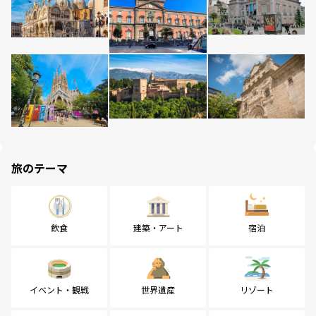
旅のテーマ
飲食
建築・アート
宿泊
イベント・観戦
世界遺産
リゾート