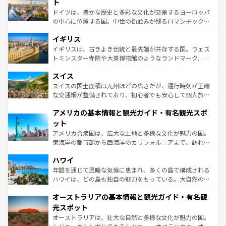
聖堂、美しいビーチ、そして豊かな自然が、訪れる者を心
ト
ンテンツ一覧
を参照してほしい。
から魅了する。また、フランスは美食の国としても知ら
ドイツは、豊かな歴史と多彩な文化が交差するヨーロッパ
れ、フランス料理はユネスコ無形文化遺産にも登録されて
の中心に位置する国。中世の街並みが残るロマンチック街
いる。シャンパンの発祥地であるランス、プロヴァンスの
道から、未来を先取りするようなモダンな都市まで多様な
香り高いラベンダー畑など、多彩な楽しみ方が可能だ。さ
イギリス
顔を持つこの国は、どこを歩いても飽きることがない。ベ
らに、パリ以外の地域にも魅力が溢れており、どの街角に
ルリンの文化的活気、バイエルン州のアルプスの絶景、そ
イギリスは、古きよき伝統と最先端が共存する国。ウェス
も豊かな歴史と文化が息づいている。パリ以外の個性あふ
してライン川沿いのワイン畑といった風景は必見。ビール
トミンスター寺院や大英博物館のようなランドマーク、歴
れる地方に足を運ぶとそれぞれで全く異なる文化を体験で
とソーセージを味わいながら地元の人と過ごす楽しい時間
史ある大学都市、美しい丘陵地帯や牧歌的な風景など、エ
きるだろう。 なお、新着のフランス情報は
コンテンツ一覧
スイス
は、お酒好きな人にはぜひ体験してほしい。 なお、新着の
リアごとに異なる魅力がある。また、優雅なアフタヌーン
を参照してほしい。
ドイツ情報は
コンテンツ一覧
を参照してほしい。
ティー、ビール好きにはたまらない英国パブ、サッカー観
スイスの国土面積は九州ほどの広さだが、運行時刻が正確
戦など、本場だからこそできる体験も豊富。イギリスを旅
な交通網が整備されており、初心者でも安心して個人旅行
して楽しみつくそう。 なお、新着のイギリス情報は
コンテ
を楽しめる。日本同様に時刻表どおりの旅が可能だ。中世
アメリカの基本情報と観光ガイド・有名観光スポ
ンツ一覧
を参照してほしい。
の建物がそのまま残る町や、スイスならではのユニークな
博物館もあり、アルプス観光だけでなく町歩きも満喫する
ット
ことができる。国民の所得が高いため物価も高いが、旅行
アメリカ合衆国は、広大な土地と多様な文化が魅力の国。
者向けの交通パス提供のサービスもあり、うまく活用すれ
東海岸の都市部から西海岸のカリフォルニアまで、訪れる
ば市内交通費無料で観光を楽しむこともできる。 なお、新
場所ごとに異なる風景と体験が待っている。ニューヨーク
着のスイス情報は
コンテンツ一覧
を参照してほしい。
ハワイ
のような巨大都市は、観光、ショッピング、エンターテイ
ンメントが詰まった刺激的なスポットだ。一方、アメリカ
年間を通じて温暖な気候に恵まれ、多くの島で構成される
西部には大自然が広がり、グランドキャニオンやイエロー
ハワイは、どの島も独自の魅力をもっている。大自然の神
ストーン国立公園といった絶景が堪能できる。さらに、南
秘を感じたいなら、火山が生み出した壮大な景観を誇るハ
オーストラリアの基本情報と観光ガイド・有名観
部のニューオーリンズでは、音楽と美食が融合した独特の
ワイ島は見逃せない。また、定番の観光地といえばオアフ
文化が魅力。旅行者はアメリカの各地域で異なる魅力を楽
島だが、静かな自然を求めるならマウイ島やカウアイ島が
光スポット
しみながら、その多様性と豊かな歴史を感じることができ
おすすめ。エメラルドグリーンに輝く海をはじめ、豊かな
オーストラリアは、壮大な自然と多様な文化が魅力の国。
るだろう。車でのロードトリップや列車の旅も、アメリカ
文化や歴史が息づいている。「アロハスピリット」と呼ば