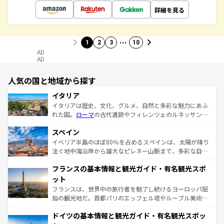
詳細を見る
…
1
2
3
10
AD
AD
人気の国と地域から探す
イタリア
イタリアは歴史、文化、グルメ、自然と多彩な魅力にあふ
れた国。
ローマ
の古代遺跡やフィレンツェのルネッサンス
美術、ヴェネツィアの運河など、歴史あるスポットはもち
スペイン
ろん、トスカーナの美しい田園風景やアマルフィ海岸の絶
景など、自然景観も見逃せない。観光の合間には、本場の
イベリア半島のほぼ80％を占めるスペインは、太陽が降り
ピザやパスタなど、絶品のイタリア料理を堪能することも
注ぐ地中海沿岸から雄大なピレネー山脈まで、多彩な自然
できる。朝目覚めてから夜眠るまで、すべての瞬間を楽し
と文化が詰まったヨーロッパ屈指の旅行先だ。多様な地域
フランスの基本情報と観光ガイド・有名観光スポ
ませてくれるイタリアで、忘れられない旅をしてみよう！
文化が根付くこの国では、情熱的なフラメンコ、熱気あふ
なお、新着のイタリア情報は
コンテンツ一覧
を参照してほ
れる闘牛、そして美味しいタパスが生活の一部となってい
ット
しい。
る。首都マドリードの洗練された雰囲気や、バルセロナの
フランスは、世界中の旅行者を魅了し続けるヨーロッパ屈
アートに溢れた街角から、地方では古代ローマ遺跡や中世
指の観光地だ。首都パリのエッフェル塔やルーブル美術館
の城塞都市、穏やかなビーチリゾートまで多彩な表情を見
といった象徴的なスポットから、田舎町の古風な美しさま
せる。地方によって風土や気候が異なるスペインはその個
ドイツの基本情報と観光ガイド・有名観光スポッ
で、幅広い魅力が詰まっている。華麗な宮殿、歴史的な大
性で訪れる人を魅了する。 なお、新着のスペイン情報は
コ