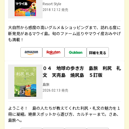
Resort Style
2018.12.12 発売
大自然から感度の高いグルメ＆ショッピングまで、訪れる度に
新発見があるマウイ島。旬のファーム巡りやマウイ産おみやげ
も満載！
詳細を見る
０４ 地球の歩き方 島旅 利尻 礼
文 天売島 焼尻島 ５訂版
島旅
2026.02.13 発売
ようこそ！ 島の人たちが教えてくれた利尻・礼文の魅力を１
冊に凝縮。絶景スポットから遊び方、カルチャーまで。さあ、
島旅へ。