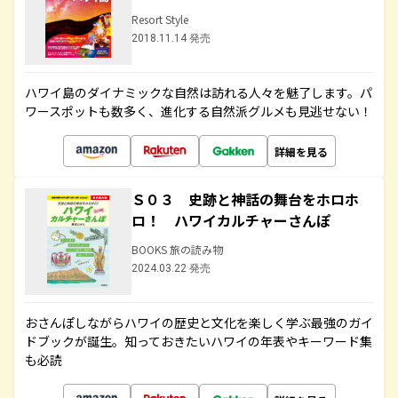
Resort Style
2018.11.14 発売
ハワイ島のダイナミックな自然は訪れる人々を魅了します。パ
ワースポットも数多く、進化する自然派グルメも見逃せない！
詳細を見る
Ｓ０３ 史跡と神話の舞台をホロホ
ロ！ ハワイカルチャーさんぽ
BOOKS 旅の読み物
2024.03.22 発売
おさんぽしながらハワイの歴史と文化を楽しく学ぶ最強のガイ
ドブックが誕生。知っておきたいハワイの年表やキーワード集
も必読