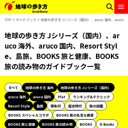
TOP
ガイドブック
地球の歩き方 Jシリーズ（国内）、aruco 海外、aruco 国
地球の歩き方 Jシリーズ（国内）、ar
uco 海外、aruco 国内、Resort Styl
e、島旅、BOOKS 旅と健康、BOOKS
旅の読み物のガイドブック一覧
すべて
地球の歩き方 海外
地球の歩き方 Jシリーズ（国内）
aruco 海外
aruco 国内
Plat
ランキング&テクニック
Resort Style
島旅
御朱印
歴史時代
旅の図鑑
BOOKS スペシャルコラボ
BOOKS 旅の名言＆絶景
BOOKS 旅と健康
BOOKS 旅の読み物
BOOKS
D-Books