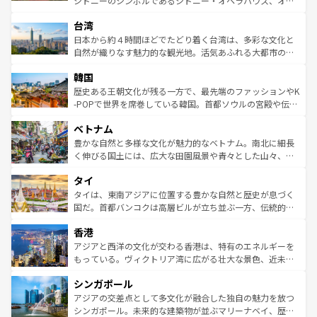
シドニーのシンボルであるシドニー・オペラハウス、オー
ならではの贅沢な旅のスタイルだ。 なお、新着のアメリカ
れるおもてなしの心で訪れる人々を迎えてくれるハワイの
ストラリア東海岸北部に広がる大サンゴ礁地帯グレートバ
情報は
コンテンツ一覧
を参照してほしい。
人々、おいしいローカルフードやハワイアンミュージッ
台湾
リアリーフや大陸中央部にそびえるウルル（エアーズロッ
ク、伝統的なフラダンスなど、すべてがハワイの魅力を彩
ク）、タスマニアの美しい原生林やケアンズの熱帯雨林な
日本から約４時間ほどでたどり着く台湾は、多彩な文化と
っている。訪れるたびに新しい発見と感動が待っているハ
ど、見どころがたくさん。また、カフェやワイン、オージ
自然が織りなす魅力的な観光地。活気あふれる大都市の台
ワイを、存分に味わってほしい。 なお、新着のハワイ情報
ービーフなどの食文化も豊かで、美味しいものであふれて
北やノスタルジックな町並みが人気な九份（ジォウフェ
は
コンテンツ一覧
を参照してほしい。
韓国
いる。アクティビティも充実しており、サーフィンやダイ
ン）、静ひつな山岳地帯である台湾東部など、都市の喧騒
ビング、ハイキングなど、アウトドア好きにはたまらな
と山間の静けさが共存しており、訪れる人に新しい発見と
歴史ある王朝文化が残る一方で、最先端のファッションやK
い。オーストラリアの多彩な魅力を存分に味わいつくそ
驚きをもたらしてくれる。また、奥深い台湾の食文化も魅
-POPで世界を席巻している韓国。首都ソウルの宮殿や伝統
う。 なお、新着のオーストラリア情報は
コンテンツ一覧
を
力で、夜市などの屋台グルメから高級料理、ヘルシーで美
家屋が並ぶエリアでは韓国の歴史と文化に浸ることがで
参照してほしい。
ベトナム
容にもいいと評判のスイーツなど、バラエティ豊かな料理
き、地方に足を延ばせば四季折々の自然美を楽しむことが
が味わえる。 なお、新着の台湾情報は
コンテンツ一覧
を参
できる。そして、キムチや焼肉、絶品のストリートフード
豊かな自然と多様な文化が魅力的なベトナム。南北に細長
照してほしい。
まで、さまざまな韓国料理が待っている。夜には、韓国な
く伸びる国土には、広大な田園風景や青々とした山々、世
らではのナイトライフも堪能できる。あたたかいホスピタ
界遺産に登録された壮大な自然景観が点在し、都市部では
タイ
リティに包まれながら、韓国の多彩な魅力を心ゆくまで味
急速な発展と共に伝統が息づく。ハノイの古い町並みやホ
わってみてほしい。 なお、新着の韓国情報は
コンテンツ一
ーチミン市のフランス統治時代の建物も、独特の雰囲気を
タイは、東南アジアに位置する豊かな自然と歴史が息づく
覧
を参照してほしい。
醸し出している。また、バラエティの豊かさとおいしさで
国だ。首都バンコクは高層ビルが立ち並ぶ一方、伝統的な
世界中の食通を魅了してやまないベトナム料理も魅力のひ
寺院や市場がいたるところに点在し、古きよき文化と現代
香港
とつ。フォーやバインミー、ベトナムコーヒーなどは、ぜ
の活気が交差している。北部ではチェンマイなどの山岳地
ひ現地で味わいたい。どの地域を訪れてもあたたかい人々
帯で自然と触れ合い、南部ではプーケットやクラビの美し
アジアと西洋の文化が交わる香港は、特有のエネルギーを
が旅行者を迎えてくれるので、きっと忘れられない旅にな
いビーチでリゾート気分を楽しむことができる。タイ料理
もっている。ヴィクトリア湾に広がる壮大な景色、近未来
るはずだ。 なお、新着のベトナム情報は
コンテンツ一覧
を
は世界的に有名で、屋台から高級レストランまで味覚を刺
的なアートスポット、そして歴史と現代が融合した町並
参照してほしい。
シンガポール
激する。気候は一年中温暖で、どの季節にも異なる楽しみ
み、どこを訪れても感動するはず。観光スポットが密集し
が待っている。親しみやすいタイの人々、仏教を中心とし
ており、効率よく見どころを回れるのも魅力。息をのむよ
アジアの交差点として多文化が融合した独自の魅力を放つ
た文化、そして多様な観光資源が、訪れる旅人を魅了し続
うな絶景から文化的な体験まで、香港を存分に楽しみ尽く
シンガポール。未来的な建築物が並ぶマリーナベイ、歴史