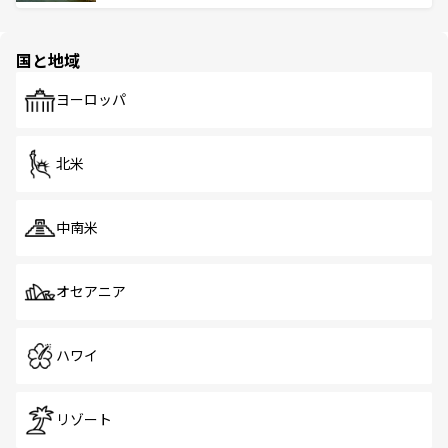
ける。 なお、新着のタイ情報は
コンテンツ一覧
を参照して
そう。 なお、新着の香港情報は
コンテンツ一覧
を参照して
と伝統を感じられるエスニックタウン、多数の緑豊かな公
ほしい。
ほしい。
園や自然保護区など、自然が調和した近代的な景観と文化
の多様性あふれるカラフルな町は、どこを歩いても新しい
国と地域
発見がある。さらに、治安のよさや充実した公共交通機関
も、旅行者にとっては魅力的なポイント。グルメも豊富
で、ホーカーズは地元の風情を楽しめる外せないスポット
ヨーロッパ
だ。訪れる人を飽きさせないシンガポールで、多様な魅力
を体感しよう。 なお、新着のシンガポール情報は
コンテン
ツ一覧
を参照してほしい。
北米
中南米
オセアニア
ハワイ
リゾート