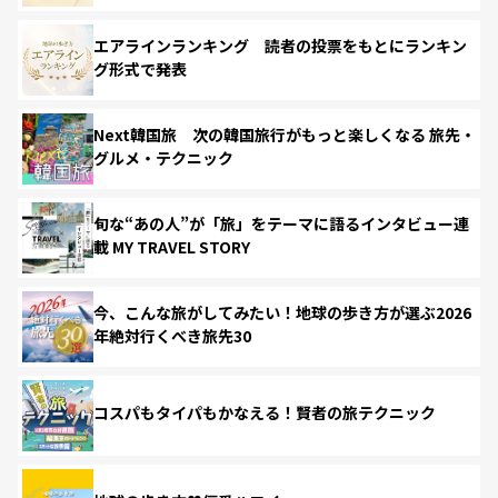
エアラインランキング 読者の投票をもとにランキン
グ形式で発表
Next韓国旅 次の韓国旅行がもっと楽しくなる 旅先・
グルメ・テクニック
旬な“あの人”が「旅」をテーマに語るインタビュー連
載 MY TRAVEL STORY
今、こんな旅がしてみたい！地球の歩き方が選ぶ2026
年絶対行くべき旅先30
コスパもタイパもかなえる！賢者の旅テクニック