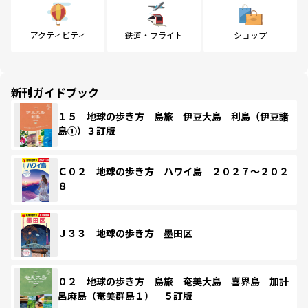
アクティビティ
鉄道・フライト
ショップ
新刊ガイドブック
１５ 地球の歩き方 島旅 伊豆大島 利島（伊豆諸
島①）３訂版
Ｃ０２ 地球の歩き方 ハワイ島 ２０２７～２０２
８
Ｊ３３ 地球の歩き方 墨田区
０２ 地球の歩き方 島旅 奄美大島 喜界島 加計
呂麻島（奄美群島１） ５訂版