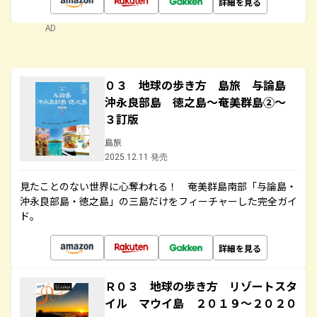
詳細を見る
AD
０３ 地球の歩き方 島旅 与論島
沖永良部島 徳之島～奄美群島②～
３訂版
島旅
2025.12.11 発売
見たことのない世界に心奪われる！ 奄美群島南部「与論島・
沖永良部島・徳之島」の三島だけをフィーチャーした完全ガイ
ド。
詳細を見る
Ｒ０３ 地球の歩き方 リゾートスタ
イル マウイ島 ２０１９～２０２０