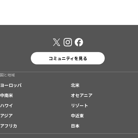
コミュニティを見る
国と地域
ヨーロッパ
北米
中南米
オセアニア
ハワイ
リゾート
アジア
中近東
アフリカ
日本