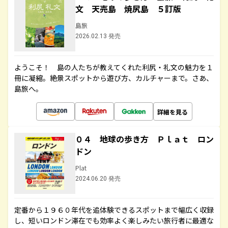
文 天売島 焼尻島 ５訂版
島旅
2026.02.13 発売
ようこそ！ 島の人たちが教えてくれた利尻・礼文の魅力を１
冊に凝縮。絶景スポットから遊び方、カルチャーまで。さあ、
島旅へ。
詳細を見る
０４ 地球の歩き方 Ｐｌａｔ ロン
ドン
Plat
2024.06.20 発売
定番から１９６０年代を追体験できるスポットまで幅広く収録
し、短いロンドン滞在でも効率よく楽しみたい旅行者に最適な