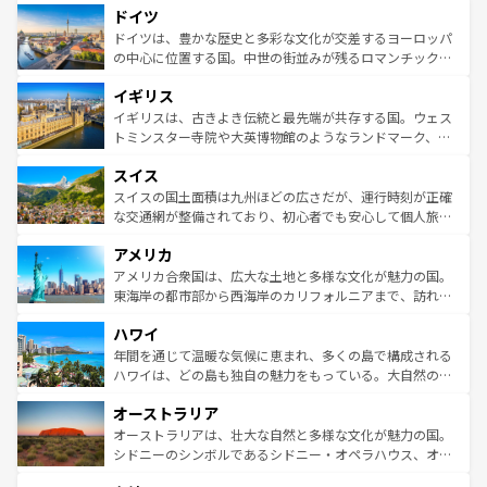
せる。地方によって風土や気候が異なるスペインはその個
ドイツ
で、幅広い魅力が詰まっている。華麗な宮殿、歴史的な大
性で訪れる人を魅了する。 なお、新着のスペイン情報は
コ
聖堂、美しいビーチ、そして豊かな自然が、訪れる者を心
ドイツは、豊かな歴史と多彩な文化が交差するヨーロッパ
ンテンツ一覧
を参照してほしい。
から魅了する。また、フランスは美食の国としても知ら
の中心に位置する国。中世の街並みが残るロマンチック街
れ、フランス料理はユネスコ無形文化遺産にも登録されて
道から、未来を先取りするようなモダンな都市まで多様な
イギリス
いる。シャンパンの発祥地であるランス、プロヴァンスの
顔を持つこの国は、どこを歩いても飽きることがない。ベ
香り高いラベンダー畑など、多彩な楽しみ方が可能だ。さ
ルリンの文化的活気、バイエルン州のアルプスの絶景、そ
イギリスは、古きよき伝統と最先端が共存する国。ウェス
らに、パリ以外の地域にも魅力が溢れており、どの街角に
してライン川沿いのワイン畑といった風景は必見。ビール
トミンスター寺院や大英博物館のようなランドマーク、歴
も豊かな歴史と文化が息づいている。パリ以外の個性あふ
とソーセージを味わいながら地元の人と過ごす楽しい時間
史ある大学都市、美しい丘陵地帯や牧歌的な風景など、エ
れる地方に足を運ぶとそれぞれで全く異なる文化を体験で
スイス
は、お酒好きな人にはぜひ体験してほしい。 なお、新着の
リアごとに異なる魅力がある。また、優雅なアフタヌーン
きるだろう。 なお、新着のフランス情報は
コンテンツ一覧
ドイツ情報は
コンテンツ一覧
を参照してほしい。
ティー、ビール好きにはたまらない英国パブ、サッカー観
スイスの国土面積は九州ほどの広さだが、運行時刻が正確
を参照してほしい。
戦など、本場だからこそできる体験も豊富。イギリスを旅
な交通網が整備されており、初心者でも安心して個人旅行
して楽しみつくそう。 なお、新着のイギリス情報は
コンテ
を楽しめる。日本同様に時刻表どおりの旅が可能だ。中世
アメリカ
ンツ一覧
を参照してほしい。
の建物がそのまま残る町や、スイスならではのユニークな
博物館もあり、アルプス観光だけでなく町歩きも満喫する
アメリカ合衆国は、広大な土地と多様な文化が魅力の国。
ことができる。国民の所得が高いため物価も高いが、旅行
東海岸の都市部から西海岸のカリフォルニアまで、訪れる
者向けの交通パス提供のサービスもあり、うまく活用すれ
場所ごとに異なる風景と体験が待っている。ニューヨーク
ハワイ
ば市内交通費無料で観光を楽しむこともできる。 なお、新
のような巨大都市は、観光、ショッピング、エンターテイ
着のスイス情報は
コンテンツ一覧
を参照してほしい。
ンメントが詰まった刺激的なスポットだ。一方、アメリカ
年間を通じて温暖な気候に恵まれ、多くの島で構成される
西部には大自然が広がり、グランドキャニオンやイエロー
ハワイは、どの島も独自の魅力をもっている。大自然の神
ストーン国立公園といった絶景が堪能できる。さらに、南
秘を感じたいなら、火山が生み出した壮大な景観を誇るハ
オーストラリア
部のニューオーリンズでは、音楽と美食が融合した独特の
ワイ島は見逃せない。また、定番の観光地といえばオアフ
文化が魅力。旅行者はアメリカの各地域で異なる魅力を楽
島だが、静かな自然を求めるならマウイ島やカウアイ島が
オーストラリアは、壮大な自然と多様な文化が魅力の国。
しみながら、その多様性と豊かな歴史を感じることができ
おすすめ。エメラルドグリーンに輝く海をはじめ、豊かな
シドニーのシンボルであるシドニー・オペラハウス、オー
るだろう。車でのロードトリップや列車の旅も、アメリカ
文化や歴史が息づいている。「アロハスピリット」と呼ば
ストラリア東海岸北部に広がる大サンゴ礁地帯グレートバ