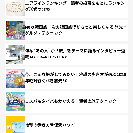
エアラインランキング 読者の投票をもとにランキン
グ形式で発表
Next韓国旅 次の韓国旅行がもっと楽しくなる 旅先・
グルメ・テクニック
旬な“あの人”が「旅」をテーマに語るインタビュー連
載 MY TRAVEL STORY
今、こんな旅がしてみたい！地球の歩き方が選ぶ2026
年絶対行くべき旅先30
コスパもタイパもかなえる！賢者の旅テクニック
地球の歩き方♥偏愛ハワイ