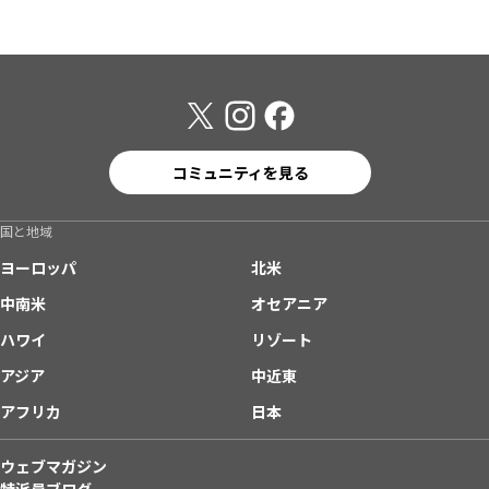
コミュニティを見る
国と地域
ヨーロッパ
北米
中南米
オセアニア
ハワイ
リゾート
アジア
中近東
アフリカ
日本
ウェブマガジン
特派員ブログ