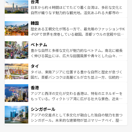
ならではの贅沢な旅のスタイルだ。 なお、新着のアメリカ
台湾
れるおもてなしの心で訪れる人々を迎えてくれるハワイの
リアリーフや大陸中央部にそびえるウルル（エアーズロッ
情報は
コンテンツ一覧
を参照してほしい。
人々、おいしいローカルフードやハワイアンミュージッ
ク）、タスマニアの美しい原生林やケアンズの熱帯雨林な
日本から約４時間ほどでたどり着く台湾は、多彩な文化と
ク、伝統的なフラダンスなど、すべてがハワイの魅力を彩
ど、見どころがたくさん。また、カフェやワイン、オージ
自然が織りなす魅力的な観光地。活気あふれる大都市の台
っている。訪れるたびに新しい発見と感動が待っているハ
ービーフなどの食文化も豊かで、美味しいものであふれて
北やノスタルジックな町並みが人気な九份（ジォウフェ
ワイを、存分に味わってほしい。 なお、新着のハワイ情報
韓国
いる。アクティビティも充実しており、サーフィンやダイ
ン）、静ひつな山岳地帯である台湾東部など、都市の喧騒
は
コンテンツ一覧
を参照してほしい。
ビング、ハイキングなど、アウトドア好きにはたまらな
と山間の静けさが共存しており、訪れる人に新しい発見と
歴史ある王朝文化が残る一方で、最先端のファッションやK
い。オーストラリアの多彩な魅力を存分に味わいつくそ
驚きをもたらしてくれる。また、奥深い台湾の食文化も魅
-POPで世界を席巻している韓国。首都ソウルの宮殿や伝統
う。 なお、新着のオーストラリア情報は
コンテンツ一覧
を
力で、夜市などの屋台グルメから高級料理、ヘルシーで美
家屋が並ぶエリアでは韓国の歴史と文化に浸ることがで
参照してほしい。
ベトナム
容にもいいと評判のスイーツなど、バラエティ豊かな料理
き、地方に足を延ばせば四季折々の自然美を楽しむことが
が味わえる。 なお、新着の台湾情報は
コンテンツ一覧
を参
できる。そして、キムチや焼肉、絶品のストリートフード
豊かな自然と多様な文化が魅力的なベトナム。南北に細長
照してほしい。
まで、さまざまな韓国料理が待っている。夜には、韓国な
く伸びる国土には、広大な田園風景や青々とした山々、世
らではのナイトライフも堪能できる。あたたかいホスピタ
界遺産に登録された壮大な自然景観が点在し、都市部では
タイ
リティに包まれながら、韓国の多彩な魅力を心ゆくまで味
急速な発展と共に伝統が息づく。ハノイの古い町並みやホ
わってみてほしい。 なお、新着の韓国情報は
コンテンツ一
ーチミン市のフランス統治時代の建物も、独特の雰囲気を
タイは、東南アジアに位置する豊かな自然と歴史が息づく
覧
を参照してほしい。
醸し出している。また、バラエティの豊かさとおいしさで
国だ。首都バンコクは高層ビルが立ち並ぶ一方、伝統的な
世界中の食通を魅了してやまないベトナム料理も魅力のひ
寺院や市場がいたるところに点在し、古きよき文化と現代
香港
とつ。フォーやバインミー、ベトナムコーヒーなどは、ぜ
の活気が交差している。北部ではチェンマイなどの山岳地
ひ現地で味わいたい。どの地域を訪れてもあたたかい人々
帯で自然と触れ合い、南部ではプーケットやクラビの美し
アジアと西洋の文化が交わる香港は、特有のエネルギーを
が旅行者を迎えてくれるので、きっと忘れられない旅にな
いビーチでリゾート気分を楽しむことができる。タイ料理
もっている。ヴィクトリア湾に広がる壮大な景色、近未来
るはずだ。 なお、新着のベトナム情報は
コンテンツ一覧
を
は世界的に有名で、屋台から高級レストランまで味覚を刺
的なアートスポット、そして歴史と現代が融合した町並
参照してほしい。
シンガポール
激する。気候は一年中温暖で、どの季節にも異なる楽しみ
み、どこを訪れても感動するはず。観光スポットが密集し
が待っている。親しみやすいタイの人々、仏教を中心とし
ており、効率よく見どころを回れるのも魅力。息をのむよ
アジアの交差点として多文化が融合した独自の魅力を放つ
た文化、そして多様な観光資源が、訪れる旅人を魅了し続
うな絶景から文化的な体験まで、香港を存分に楽しみ尽く
シンガポール。未来的な建築物が並ぶマリーナベイ、歴史
ける。 なお、新着のタイ情報は
コンテンツ一覧
を参照して
そう。 なお、新着の香港情報は
コンテンツ一覧
を参照して
と伝統を感じられるエスニックタウン、多数の緑豊かな公
ほしい。
ほしい。
園や自然保護区など、自然が調和した近代的な景観と文化