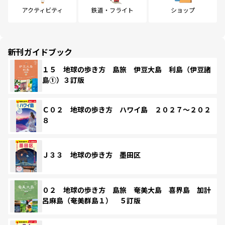
アクティビティ
鉄道・フライト
ショップ
新刊ガイドブック
１５ 地球の歩き方 島旅 伊豆大島 利島（伊豆諸
島①）３訂版
Ｃ０２ 地球の歩き方 ハワイ島 ２０２７～２０２
８
Ｊ３３ 地球の歩き方 墨田区
０２ 地球の歩き方 島旅 奄美大島 喜界島 加計
呂麻島（奄美群島１） ５訂版