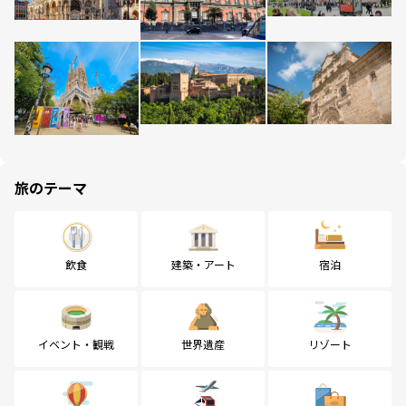
旅のテーマ
飲食
建築・アート
宿泊
イベント・観戦
世界遺産
リゾート