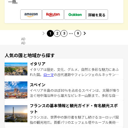
一冊。
詳細を見る
…
1
2
3
9
AD
AD
人気の国と地域から探す
イタリア
イタリアは歴史、文化、グルメ、自然と多彩な魅力にあふ
れた国。
ローマ
の古代遺跡やフィレンツェのルネッサンス
美術、ヴェネツィアの運河など、歴史あるスポットはもち
スペイン
ろん、トスカーナの美しい田園風景やアマルフィ海岸の絶
景など、自然景観も見逃せない。観光の合間には、本場の
イベリア半島のほぼ80％を占めるスペインは、太陽が降り
ピザやパスタなど、絶品のイタリア料理を堪能することも
注ぐ地中海沿岸から雄大なピレネー山脈まで、多彩な自然
できる。朝目覚めてから夜眠るまで、すべての瞬間を楽し
と文化が詰まったヨーロッパ屈指の旅行先だ。多様な地域
フランスの基本情報と観光ガイド・有名観光スポ
ませてくれるイタリアで、忘れられない旅をしてみよう！
文化が根付くこの国では、情熱的なフラメンコ、熱気あふ
なお、新着のイタリア情報は
コンテンツ一覧
を参照してほ
れる闘牛、そして美味しいタパスが生活の一部となってい
ット
しい。
る。首都マドリードの洗練された雰囲気や、バルセロナの
フランスは、世界中の旅行者を魅了し続けるヨーロッパ屈
アートに溢れた街角から、地方では古代ローマ遺跡や中世
指の観光地だ。首都パリのエッフェル塔やルーブル美術館
の城塞都市、穏やかなビーチリゾートまで多彩な表情を見
といった象徴的なスポットから、田舎町の古風な美しさま