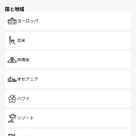
の多様性あふれるカラフルな町は、どこを歩いても新しい
国と地域
発見がある。さらに、治安のよさや充実した公共交通機関
も、旅行者にとっては魅力的なポイント。グルメも豊富
で、ホーカーズは地元の風情を楽しめる外せないスポット
ヨーロッパ
だ。訪れる人を飽きさせないシンガポールで、多様な魅力
を体感しよう。 なお、新着のシンガポール情報は
コンテン
ツ一覧
を参照してほしい。
北米
中南米
オセアニア
ハワイ
リゾート