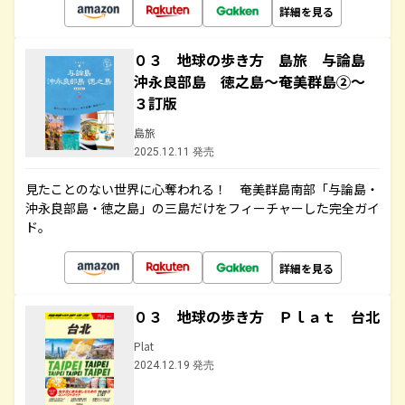
詳細を見る
０３ 地球の歩き方 島旅 与論島
沖永良部島 徳之島～奄美群島②～
３訂版
島旅
2025.12.11 発売
見たことのない世界に心奪われる！ 奄美群島南部「与論島・
沖永良部島・徳之島」の三島だけをフィーチャーした完全ガイ
ド。
詳細を見る
０３ 地球の歩き方 Ｐｌａｔ 台北
Plat
2024.12.19 発売