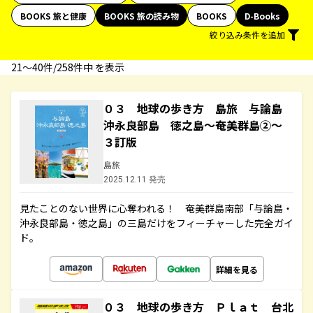
BOOKS 旅と健康
BOOKS 旅の読み物
BOOKS
D-Books
絞り込み条件を追加
21〜40件/258件中 を表示
０３ 地球の歩き方 島旅 与論島
沖永良部島 徳之島～奄美群島②～
３訂版
島旅
2025.12.11 発売
見たことのない世界に心奪われる！ 奄美群島南部「与論島・
沖永良部島・徳之島」の三島だけをフィーチャーした完全ガイ
ド。
詳細を見る
０３ 地球の歩き方 Ｐｌａｔ 台北