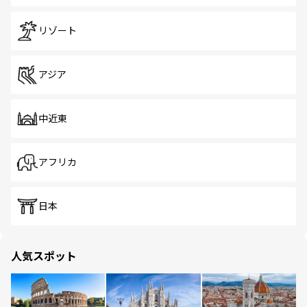
リゾート
アジア
中近東
アフリカ
日本
人気スポット