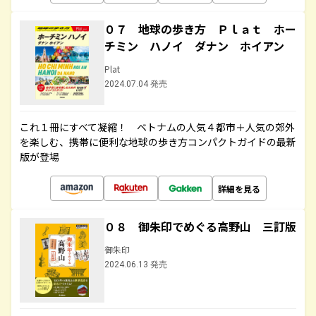
０７ 地球の歩き方 Ｐｌａｔ ホー
チミン ハノイ ダナン ホイアン
Plat
2024.07.04 発売
これ１冊にすべて凝縮！ ベトナムの人気４都市＋人気の郊外
を楽しむ、携帯に便利な地球の歩き方コンパクトガイドの最新
版が登場
詳細を見る
０８ 御朱印でめぐる高野山 三訂版
御朱印
2024.06.13 発売