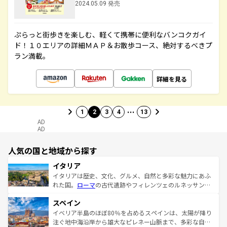
2024.05.09 発売
ぷらっと街歩きを楽しむ、軽くて携帯に便利なバンコクガイ
ド！１０エリアの詳細ＭＡＰ＆お散歩コース、絶対するべきプ
ラン満載。
詳細を見る
…
1
2
3
4
13
AD
AD
人気の国と地域から探す
イタリア
イタリアは歴史、文化、グルメ、自然と多彩な魅力にあふ
れた国。
ローマ
の古代遺跡やフィレンツェのルネッサンス
美術、ヴェネツィアの運河など、歴史あるスポットはもち
スペイン
ろん、トスカーナの美しい田園風景やアマルフィ海岸の絶
景など、自然景観も見逃せない。観光の合間には、本場の
イベリア半島のほぼ80％を占めるスペインは、太陽が降り
ピザやパスタなど、絶品のイタリア料理を堪能することも
注ぐ地中海沿岸から雄大なピレネー山脈まで、多彩な自然