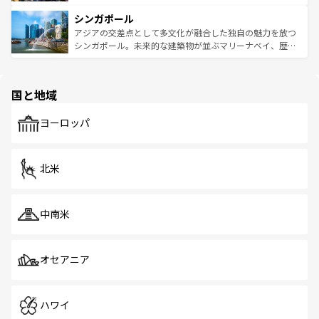
るはずだ。 なお、新着のベトナム情報は
コンテンツ一覧
を
は世界的に有名で、屋台から高級レストランまで味覚を刺
的なアートスポット、そして歴史と現代が融合した町並
参照してほしい。
シンガポール
激する。気候は一年中温暖で、どの季節にも異なる楽しみ
み、どこを訪れても感動するはず。観光スポットが密集し
が待っている。親しみやすいタイの人々、仏教を中心とし
ており、効率よく見どころを回れるのも魅力。息をのむよ
アジアの交差点として多文化が融合した独自の魅力を放つ
た文化、そして多様な観光資源が、訪れる旅人を魅了し続
うな絶景から文化的な体験まで、香港を存分に楽しみ尽く
シンガポール。未来的な建築物が並ぶマリーナベイ、歴史
ける。 なお、新着のタイ情報は
コンテンツ一覧
を参照して
そう。 なお、新着の香港情報は
コンテンツ一覧
を参照して
と伝統を感じられるエスニックタウン、多数の緑豊かな公
ほしい。
ほしい。
園や自然保護区など、自然が調和した近代的な景観と文化
の多様性あふれるカラフルな町は、どこを歩いても新しい
国と地域
発見がある。さらに、治安のよさや充実した公共交通機関
も、旅行者にとっては魅力的なポイント。グルメも豊富
で、ホーカーズは地元の風情を楽しめる外せないスポット
ヨーロッパ
だ。訪れる人を飽きさせないシンガポールで、多様な魅力
を体感しよう。 なお、新着のシンガポール情報は
コンテン
ツ一覧
を参照してほしい。
北米
中南米
オセアニア
ハワイ