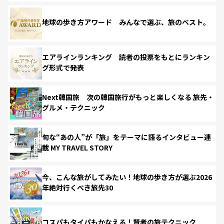
地球の歩き方アワード みんなで選ぶ、旅のベスト。
エアラインランキング 読者の投票をもとにランキン
グ形式で発表
Next韓国旅 次の韓国旅行がもっと楽しくなる 旅先・
グルメ・テクニック
旬な“あの人”が「旅」をテーマに語るインタビュー連
載 MY TRAVEL STORY
今、こんな旅がしてみたい！地球の歩き方が選ぶ2026
年絶対行くべき旅先30
コスパもタイパもかなえる！賢者の旅テクニック