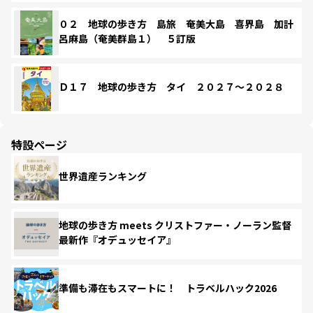
０２ 地球の歩き方 島旅 奄美大島 喜界島 加計
呂麻島（奄美群島１） ５訂版
Ｄ１７ 地球の歩き方 タイ ２０２７～２０２８
特設ページ
世界遺産ランキング
地球の歩き方 meets クリストファー・ノーラン監督
最新作『オデュッセイア』
準備も滞在もスマートに！ トラベルハック2026