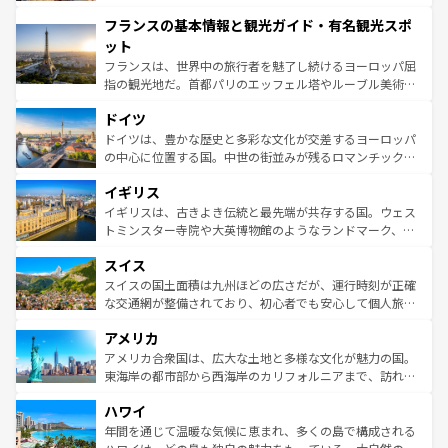
できる。朝目覚めてから夜眠るまで、すべての瞬間を楽し
と文化が詰まったヨーロッパ屈指の旅行先だ。多様な地域
フランスの基本情報と観光ガイド・有名観光スポ
ませてくれるイタリアで、忘れられない旅をしてみよう！
文化が根付くこの国では、情熱的なフラメンコ、熱気あふ
なお、新着のイタリア情報は
コンテンツ一覧
を参照してほ
れる闘牛、そして美味しいタパスが生活の一部となってい
ット
しい。
る。首都マドリードの洗練された雰囲気や、バルセロナの
フランスは、世界中の旅行者を魅了し続けるヨーロッパ屈
アートに溢れた街角から、地方では古代ローマ遺跡や中世
指の観光地だ。首都パリのエッフェル塔やルーブル美術館
の城塞都市、穏やかなビーチリゾートまで多彩な表情を見
といった象徴的なスポットから、田舎町の古風な美しさま
せる。地方によって風土や気候が異なるスペインはその個
ドイツ
で、幅広い魅力が詰まっている。華麗な宮殿、歴史的な大
性で訪れる人を魅了する。 なお、新着のスペイン情報は
コ
聖堂、美しいビーチ、そして豊かな自然が、訪れる者を心
ドイツは、豊かな歴史と多彩な文化が交差するヨーロッパ
ンテンツ一覧
を参照してほしい。
から魅了する。また、フランスは美食の国としても知ら
の中心に位置する国。中世の街並みが残るロマンチック街
れ、フランス料理はユネスコ無形文化遺産にも登録されて
道から、未来を先取りするようなモダンな都市まで多様な
イギリス
いる。シャンパンの発祥地であるランス、プロヴァンスの
顔を持つこの国は、どこを歩いても飽きることがない。ベ
香り高いラベンダー畑など、多彩な楽しみ方が可能だ。さ
ルリンの文化的活気、バイエルン州のアルプスの絶景、そ
イギリスは、古きよき伝統と最先端が共存する国。ウェス
らに、パリ以外の地域にも魅力が溢れており、どの街角に
してライン川沿いのワイン畑といった風景は必見。ビール
トミンスター寺院や大英博物館のようなランドマーク、歴
も豊かな歴史と文化が息づいている。パリ以外の個性あふ
とソーセージを味わいながら地元の人と過ごす楽しい時間
史ある大学都市、美しい丘陵地帯や牧歌的な風景など、エ
れる地方に足を運ぶとそれぞれで全く異なる文化を体験で
スイス
は、お酒好きな人にはぜひ体験してほしい。 なお、新着の
リアごとに異なる魅力がある。また、優雅なアフタヌーン
きるだろう。 なお、新着のフランス情報は
コンテンツ一覧
ドイツ情報は
コンテンツ一覧
を参照してほしい。
ティー、ビール好きにはたまらない英国パブ、サッカー観
スイスの国土面積は九州ほどの広さだが、運行時刻が正確
を参照してほしい。
戦など、本場だからこそできる体験も豊富。イギリスを旅
な交通網が整備されており、初心者でも安心して個人旅行
して楽しみつくそう。 なお、新着のイギリス情報は
コンテ
を楽しめる。日本同様に時刻表どおりの旅が可能だ。中世
アメリカ
ンツ一覧
を参照してほしい。
の建物がそのまま残る町や、スイスならではのユニークな
博物館もあり、アルプス観光だけでなく町歩きも満喫する
アメリカ合衆国は、広大な土地と多様な文化が魅力の国。
ことができる。国民の所得が高いため物価も高いが、旅行
東海岸の都市部から西海岸のカリフォルニアまで、訪れる
者向けの交通パス提供のサービスもあり、うまく活用すれ
場所ごとに異なる風景と体験が待っている。ニューヨーク
ハワイ
ば市内交通費無料で観光を楽しむこともできる。 なお、新
のような巨大都市は、観光、ショッピング、エンターテイ
着のスイス情報は
コンテンツ一覧
を参照してほしい。
ンメントが詰まった刺激的なスポットだ。一方、アメリカ
年間を通じて温暖な気候に恵まれ、多くの島で構成される
西部には大自然が広がり、グランドキャニオンやイエロー