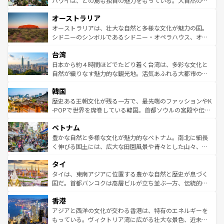
ハワイは、どの島も独自の魅力をもっている。大自然の神
ストーン国立公園といった絶景が堪能できる。さらに、南
秘を感じたいなら、火山が生み出した壮大な景観を誇るハ
オーストラリア
部のニューオーリンズでは、音楽と美食が融合した独特の
ワイ島は見逃せない。また、定番の観光地といえばオアフ
文化が魅力。旅行者はアメリカの各地域で異なる魅力を楽
島だが、静かな自然を求めるならマウイ島やカウアイ島が
オーストラリアは、壮大な自然と多様な文化が魅力の国。
しみながら、その多様性と豊かな歴史を感じることができ
おすすめ。エメラルドグリーンに輝く海をはじめ、豊かな
シドニーのシンボルであるシドニー・オペラハウス、オー
るだろう。車でのロードトリップや列車の旅も、アメリカ
文化や歴史が息づいている。「アロハスピリット」と呼ば
ストラリア東海岸北部に広がる大サンゴ礁地帯グレートバ
ならではの贅沢な旅のスタイルだ。 なお、新着のアメリカ
台湾
れるおもてなしの心で訪れる人々を迎えてくれるハワイの
リアリーフや大陸中央部にそびえるウルル（エアーズロッ
情報は
コンテンツ一覧
を参照してほしい。
人々、おいしいローカルフードやハワイアンミュージッ
ク）、タスマニアの美しい原生林やケアンズの熱帯雨林な
日本から約４時間ほどでたどり着く台湾は、多彩な文化と
ク、伝統的なフラダンスなど、すべてがハワイの魅力を彩
ど、見どころがたくさん。また、カフェやワイン、オージ
自然が織りなす魅力的な観光地。活気あふれる大都市の台
っている。訪れるたびに新しい発見と感動が待っているハ
ービーフなどの食文化も豊かで、美味しいものであふれて
北やノスタルジックな町並みが人気な九份（ジォウフェ
ワイを、存分に味わってほしい。 なお、新着のハワイ情報
韓国
いる。アクティビティも充実しており、サーフィンやダイ
ン）、静ひつな山岳地帯である台湾東部など、都市の喧騒
は
コンテンツ一覧
を参照してほしい。
ビング、ハイキングなど、アウトドア好きにはたまらな
と山間の静けさが共存しており、訪れる人に新しい発見と
歴史ある王朝文化が残る一方で、最先端のファッションやK
い。オーストラリアの多彩な魅力を存分に味わいつくそ
驚きをもたらしてくれる。また、奥深い台湾の食文化も魅
-POPで世界を席巻している韓国。首都ソウルの宮殿や伝統
う。 なお、新着のオーストラリア情報は
コンテンツ一覧
を
力で、夜市などの屋台グルメから高級料理、ヘルシーで美
家屋が並ぶエリアでは韓国の歴史と文化に浸ることがで
参照してほしい。
ベトナム
容にもいいと評判のスイーツなど、バラエティ豊かな料理
き、地方に足を延ばせば四季折々の自然美を楽しむことが
が味わえる。 なお、新着の台湾情報は
コンテンツ一覧
を参
できる。そして、キムチや焼肉、絶品のストリートフード
豊かな自然と多様な文化が魅力的なベトナム。南北に細長
照してほしい。
まで、さまざまな韓国料理が待っている。夜には、韓国な
く伸びる国土には、広大な田園風景や青々とした山々、世
らではのナイトライフも堪能できる。あたたかいホスピタ
界遺産に登録された壮大な自然景観が点在し、都市部では
タイ
リティに包まれながら、韓国の多彩な魅力を心ゆくまで味
急速な発展と共に伝統が息づく。ハノイの古い町並みやホ
わってみてほしい。 なお、新着の韓国情報は
コンテンツ一
ーチミン市のフランス統治時代の建物も、独特の雰囲気を
タイは、東南アジアに位置する豊かな自然と歴史が息づく
覧
を参照してほしい。
醸し出している。また、バラエティの豊かさとおいしさで
国だ。首都バンコクは高層ビルが立ち並ぶ一方、伝統的な
世界中の食通を魅了してやまないベトナム料理も魅力のひ
寺院や市場がいたるところに点在し、古きよき文化と現代
香港
とつ。フォーやバインミー、ベトナムコーヒーなどは、ぜ
の活気が交差している。北部ではチェンマイなどの山岳地
ひ現地で味わいたい。どの地域を訪れてもあたたかい人々
帯で自然と触れ合い、南部ではプーケットやクラビの美し
アジアと西洋の文化が交わる香港は、特有のエネルギーを
が旅行者を迎えてくれるので、きっと忘れられない旅にな
いビーチでリゾート気分を楽しむことができる。タイ料理
もっている。ヴィクトリア湾に広がる壮大な景色、近未来