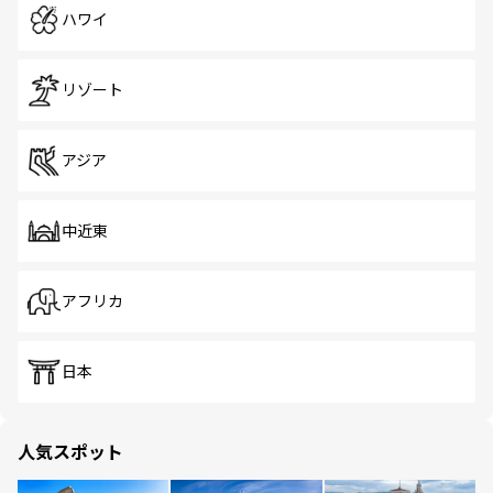
ハワイ
リゾート
アジア
中近東
アフリカ
日本
人気スポット