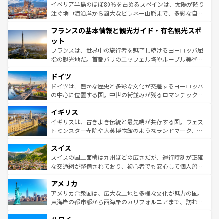
景など、自然景観も見逃せない。観光の合間には、本場の
イベリア半島のほぼ80％を占めるスペインは、太陽が降り
ピザやパスタなど、絶品のイタリア料理を堪能することも
注ぐ地中海沿岸から雄大なピレネー山脈まで、多彩な自然
できる。朝目覚めてから夜眠るまで、すべての瞬間を楽し
と文化が詰まったヨーロッパ屈指の旅行先だ。多様な地域
フランスの基本情報と観光ガイド・有名観光スポ
ませてくれるイタリアで、忘れられない旅をしてみよう！
文化が根付くこの国では、情熱的なフラメンコ、熱気あふ
なお、新着のイタリア情報は
コンテンツ一覧
を参照してほ
れる闘牛、そして美味しいタパスが生活の一部となってい
ット
しい。
る。首都マドリードの洗練された雰囲気や、バルセロナの
フランスは、世界中の旅行者を魅了し続けるヨーロッパ屈
アートに溢れた街角から、地方では古代ローマ遺跡や中世
指の観光地だ。首都パリのエッフェル塔やルーブル美術館
の城塞都市、穏やかなビーチリゾートまで多彩な表情を見
といった象徴的なスポットから、田舎町の古風な美しさま
せる。地方によって風土や気候が異なるスペインはその個
ドイツ
で、幅広い魅力が詰まっている。華麗な宮殿、歴史的な大
性で訪れる人を魅了する。 なお、新着のスペイン情報は
コ
聖堂、美しいビーチ、そして豊かな自然が、訪れる者を心
ドイツは、豊かな歴史と多彩な文化が交差するヨーロッパ
ンテンツ一覧
を参照してほしい。
から魅了する。また、フランスは美食の国としても知ら
の中心に位置する国。中世の街並みが残るロマンチック街
れ、フランス料理はユネスコ無形文化遺産にも登録されて
道から、未来を先取りするようなモダンな都市まで多様な
イギリス
いる。シャンパンの発祥地であるランス、プロヴァンスの
顔を持つこの国は、どこを歩いても飽きることがない。ベ
香り高いラベンダー畑など、多彩な楽しみ方が可能だ。さ
ルリンの文化的活気、バイエルン州のアルプスの絶景、そ
イギリスは、古きよき伝統と最先端が共存する国。ウェス
らに、パリ以外の地域にも魅力が溢れており、どの街角に
してライン川沿いのワイン畑といった風景は必見。ビール
トミンスター寺院や大英博物館のようなランドマーク、歴
も豊かな歴史と文化が息づいている。パリ以外の個性あふ
とソーセージを味わいながら地元の人と過ごす楽しい時間
史ある大学都市、美しい丘陵地帯や牧歌的な風景など、エ
れる地方に足を運ぶとそれぞれで全く異なる文化を体験で
スイス
は、お酒好きな人にはぜひ体験してほしい。 なお、新着の
リアごとに異なる魅力がある。また、優雅なアフタヌーン
きるだろう。 なお、新着のフランス情報は
コンテンツ一覧
ドイツ情報は
コンテンツ一覧
を参照してほしい。
ティー、ビール好きにはたまらない英国パブ、サッカー観
スイスの国土面積は九州ほどの広さだが、運行時刻が正確
を参照してほしい。
戦など、本場だからこそできる体験も豊富。イギリスを旅
な交通網が整備されており、初心者でも安心して個人旅行
して楽しみつくそう。 なお、新着のイギリス情報は
コンテ
を楽しめる。日本同様に時刻表どおりの旅が可能だ。中世
アメリカ
ンツ一覧
を参照してほしい。
の建物がそのまま残る町や、スイスならではのユニークな
博物館もあり、アルプス観光だけでなく町歩きも満喫する
アメリカ合衆国は、広大な土地と多様な文化が魅力の国。
ことができる。国民の所得が高いため物価も高いが、旅行
東海岸の都市部から西海岸のカリフォルニアまで、訪れる
者向けの交通パス提供のサービスもあり、うまく活用すれ
場所ごとに異なる風景と体験が待っている。ニューヨーク
ば市内交通費無料で観光を楽しむこともできる。 なお、新