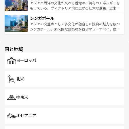
ひ現地で味わいたい。どの地域を訪れてもあたたかい人々
帯で自然と触れ合い、南部ではプーケットやクラビの美し
アジアと西洋の文化が交わる香港は、特有のエネルギーを
が旅行者を迎えてくれるので、きっと忘れられない旅にな
いビーチでリゾート気分を楽しむことができる。タイ料理
もっている。ヴィクトリア湾に広がる壮大な景色、近未来
るはずだ。 なお、新着のベトナム情報は
コンテンツ一覧
を
は世界的に有名で、屋台から高級レストランまで味覚を刺
的なアートスポット、そして歴史と現代が融合した町並
参照してほしい。
シンガポール
激する。気候は一年中温暖で、どの季節にも異なる楽しみ
み、どこを訪れても感動するはず。観光スポットが密集し
が待っている。親しみやすいタイの人々、仏教を中心とし
ており、効率よく見どころを回れるのも魅力。息をのむよ
アジアの交差点として多文化が融合した独自の魅力を放つ
た文化、そして多様な観光資源が、訪れる旅人を魅了し続
うな絶景から文化的な体験まで、香港を存分に楽しみ尽く
シンガポール。未来的な建築物が並ぶマリーナベイ、歴史
ける。 なお、新着のタイ情報は
コンテンツ一覧
を参照して
そう。 なお、新着の香港情報は
コンテンツ一覧
を参照して
と伝統を感じられるエスニックタウン、多数の緑豊かな公
ほしい。
ほしい。
園や自然保護区など、自然が調和した近代的な景観と文化
の多様性あふれるカラフルな町は、どこを歩いても新しい
国と地域
発見がある。さらに、治安のよさや充実した公共交通機関
も、旅行者にとっては魅力的なポイント。グルメも豊富
で、ホーカーズは地元の風情を楽しめる外せないスポット
ヨーロッパ
だ。訪れる人を飽きさせないシンガポールで、多様な魅力
を体感しよう。 なお、新着のシンガポール情報は
コンテン
ツ一覧
を参照してほしい。
北米
中南米
オセアニア