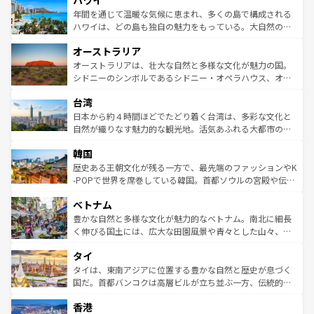
ハワイ
のような巨大都市は、観光、ショッピング、エンターテイ
着のスイス情報は
コンテンツ一覧
を参照してほしい。
ンメントが詰まった刺激的なスポットだ。一方、アメリカ
年間を通じて温暖な気候に恵まれ、多くの島で構成される
西部には大自然が広がり、グランドキャニオンやイエロー
ハワイは、どの島も独自の魅力をもっている。大自然の神
ストーン国立公園といった絶景が堪能できる。さらに、南
秘を感じたいなら、火山が生み出した壮大な景観を誇るハ
オーストラリア
部のニューオーリンズでは、音楽と美食が融合した独特の
ワイ島は見逃せない。また、定番の観光地といえばオアフ
文化が魅力。旅行者はアメリカの各地域で異なる魅力を楽
島だが、静かな自然を求めるならマウイ島やカウアイ島が
オーストラリアは、壮大な自然と多様な文化が魅力の国。
しみながら、その多様性と豊かな歴史を感じることができ
おすすめ。エメラルドグリーンに輝く海をはじめ、豊かな
シドニーのシンボルであるシドニー・オペラハウス、オー
るだろう。車でのロードトリップや列車の旅も、アメリカ
文化や歴史が息づいている。「アロハスピリット」と呼ば
ストラリア東海岸北部に広がる大サンゴ礁地帯グレートバ
ならではの贅沢な旅のスタイルだ。 なお、新着のアメリカ
台湾
れるおもてなしの心で訪れる人々を迎えてくれるハワイの
リアリーフや大陸中央部にそびえるウルル（エアーズロッ
情報は
コンテンツ一覧
を参照してほしい。
人々、おいしいローカルフードやハワイアンミュージッ
ク）、タスマニアの美しい原生林やケアンズの熱帯雨林な
日本から約４時間ほどでたどり着く台湾は、多彩な文化と
ク、伝統的なフラダンスなど、すべてがハワイの魅力を彩
ど、見どころがたくさん。また、カフェやワイン、オージ
自然が織りなす魅力的な観光地。活気あふれる大都市の台
っている。訪れるたびに新しい発見と感動が待っているハ
ービーフなどの食文化も豊かで、美味しいものであふれて
北やノスタルジックな町並みが人気な九份（ジォウフェ
ワイを、存分に味わってほしい。 なお、新着のハワイ情報
韓国
いる。アクティビティも充実しており、サーフィンやダイ
ン）、静ひつな山岳地帯である台湾東部など、都市の喧騒
は
コンテンツ一覧
を参照してほしい。
ビング、ハイキングなど、アウトドア好きにはたまらな
と山間の静けさが共存しており、訪れる人に新しい発見と
歴史ある王朝文化が残る一方で、最先端のファッションやK
い。オーストラリアの多彩な魅力を存分に味わいつくそ
驚きをもたらしてくれる。また、奥深い台湾の食文化も魅
-POPで世界を席巻している韓国。首都ソウルの宮殿や伝統
う。 なお、新着のオーストラリア情報は
コンテンツ一覧
を
力で、夜市などの屋台グルメから高級料理、ヘルシーで美
家屋が並ぶエリアでは韓国の歴史と文化に浸ることがで
参照してほしい。
ベトナム
容にもいいと評判のスイーツなど、バラエティ豊かな料理
き、地方に足を延ばせば四季折々の自然美を楽しむことが
が味わえる。 なお、新着の台湾情報は
コンテンツ一覧
を参
できる。そして、キムチや焼肉、絶品のストリートフード
豊かな自然と多様な文化が魅力的なベトナム。南北に細長
照してほしい。
まで、さまざまな韓国料理が待っている。夜には、韓国な
く伸びる国土には、広大な田園風景や青々とした山々、世
らではのナイトライフも堪能できる。あたたかいホスピタ
界遺産に登録された壮大な自然景観が点在し、都市部では
タイ
リティに包まれながら、韓国の多彩な魅力を心ゆくまで味
急速な発展と共に伝統が息づく。ハノイの古い町並みやホ
わってみてほしい。 なお、新着の韓国情報は
コンテンツ一
ーチミン市のフランス統治時代の建物も、独特の雰囲気を
タイは、東南アジアに位置する豊かな自然と歴史が息づく
覧
を参照してほしい。
醸し出している。また、バラエティの豊かさとおいしさで
国だ。首都バンコクは高層ビルが立ち並ぶ一方、伝統的な
世界中の食通を魅了してやまないベトナム料理も魅力のひ
寺院や市場がいたるところに点在し、古きよき文化と現代
香港
とつ。フォーやバインミー、ベトナムコーヒーなどは、ぜ
の活気が交差している。北部ではチェンマイなどの山岳地