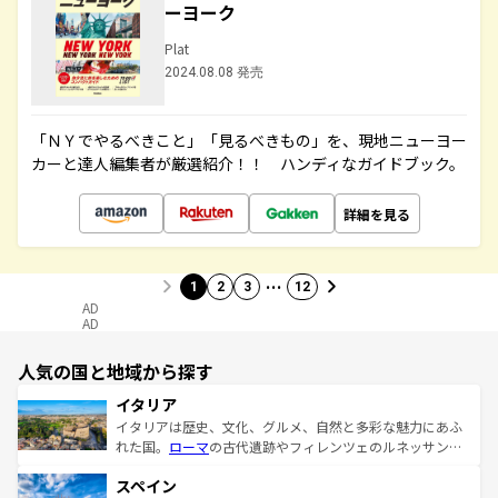
ーヨーク
Plat
2024.08.08 発売
「ＮＹでやるべきこと」「見るべきもの」を、現地ニューヨー
カーと達人編集者が厳選紹介！！ ハンディなガイドブック。
詳細を見る
…
1
2
3
12
AD
AD
人気の国と地域から探す
イタリア
イタリアは歴史、文化、グルメ、自然と多彩な魅力にあふ
れた国。
ローマ
の古代遺跡やフィレンツェのルネッサンス
美術、ヴェネツィアの運河など、歴史あるスポットはもち
スペイン
ろん、トスカーナの美しい田園風景やアマルフィ海岸の絶