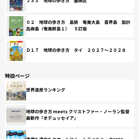
Ｊ３３ 地球の歩き方 墨田区
０２ 地球の歩き方 島旅 奄美大島 喜界島 加計
呂麻島（奄美群島１） ５訂版
Ｄ１７ 地球の歩き方 タイ ２０２７～２０２８
特設ページ
世界遺産ランキング
地球の歩き方 meets クリストファー・ノーラン監督
最新作『オデュッセイア』