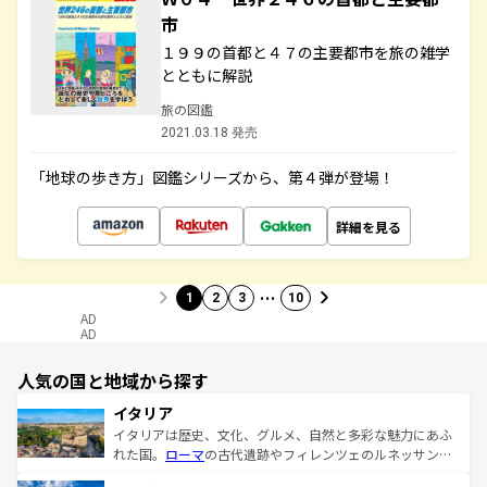
市
１９９の首都と４７の主要都市を旅の雑学
とともに解説
旅の図鑑
2021.03.18 発売
「地球の歩き方」図鑑シリーズから、第４弾が登場！
詳細を見る
…
1
2
3
10
AD
AD
人気の国と地域から探す
イタリア
イタリアは歴史、文化、グルメ、自然と多彩な魅力にあふ
れた国。
ローマ
の古代遺跡やフィレンツェのルネッサンス
美術、ヴェネツィアの運河など、歴史あるスポットはもち