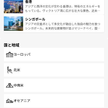
香港
とつ。フォーやバインミー、ベトナムコーヒーなどは、ぜ
の活気が交差している。北部ではチェンマイなどの山岳地
ひ現地で味わいたい。どの地域を訪れてもあたたかい人々
帯で自然と触れ合い、南部ではプーケットやクラビの美し
アジアと西洋の文化が交わる香港は、特有のエネルギーを
が旅行者を迎えてくれるので、きっと忘れられない旅にな
いビーチでリゾート気分を楽しむことができる。タイ料理
もっている。ヴィクトリア湾に広がる壮大な景色、近未来
るはずだ。 なお、新着のベトナム情報は
コンテンツ一覧
を
は世界的に有名で、屋台から高級レストランまで味覚を刺
的なアートスポット、そして歴史と現代が融合した町並
参照してほしい。
シンガポール
激する。気候は一年中温暖で、どの季節にも異なる楽しみ
み、どこを訪れても感動するはず。観光スポットが密集し
が待っている。親しみやすいタイの人々、仏教を中心とし
ており、効率よく見どころを回れるのも魅力。息をのむよ
アジアの交差点として多文化が融合した独自の魅力を放つ
た文化、そして多様な観光資源が、訪れる旅人を魅了し続
うな絶景から文化的な体験まで、香港を存分に楽しみ尽く
シンガポール。未来的な建築物が並ぶマリーナベイ、歴史
ける。 なお、新着のタイ情報は
コンテンツ一覧
を参照して
そう。 なお、新着の香港情報は
コンテンツ一覧
を参照して
と伝統を感じられるエスニックタウン、多数の緑豊かな公
ほしい。
ほしい。
園や自然保護区など、自然が調和した近代的な景観と文化
の多様性あふれるカラフルな町は、どこを歩いても新しい
国と地域
発見がある。さらに、治安のよさや充実した公共交通機関
も、旅行者にとっては魅力的なポイント。グルメも豊富
で、ホーカーズは地元の風情を楽しめる外せないスポット
ヨーロッパ
だ。訪れる人を飽きさせないシンガポールで、多様な魅力
を体感しよう。 なお、新着のシンガポール情報は
コンテン
ツ一覧
を参照してほしい。
北米
中南米
オセアニア