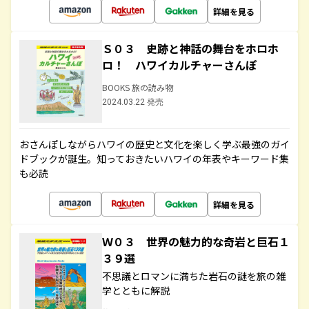
詳細を見る
Ｓ０３ 史跡と神話の舞台をホロホ
ロ！ ハワイカルチャーさんぽ
BOOKS 旅の読み物
2024.03.22 発売
おさんぽしながらハワイの歴史と文化を楽しく学ぶ最強のガイ
ドブックが誕生。知っておきたいハワイの年表やキーワード集
も必読
詳細を見る
Ｗ０３ 世界の魅力的な奇岩と巨石１
３９選
不思議とロマンに満ちた岩石の謎を旅の雑
学とともに解説