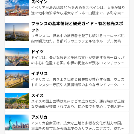
スペイン
ろん、トスカーナの美しい田園風景やアマルフィ海岸の絶
景など、自然景観も見逃せない。観光の合間には、本場の
イベリア半島のほぼ80％を占めるスペインは、太陽が降り
ピザやパスタなど、絶品のイタリア料理を堪能することも
注ぐ地中海沿岸から雄大なピレネー山脈まで、多彩な自然
できる。朝目覚めてから夜眠るまで、すべての瞬間を楽し
と文化が詰まったヨーロッパ屈指の旅行先だ。多様な地域
フランスの基本情報と観光ガイド・有名観光スポ
ませてくれるイタリアで、忘れられない旅をしてみよう！
文化が根付くこの国では、情熱的なフラメンコ、熱気あふ
なお、新着のイタリア情報は
コンテンツ一覧
を参照してほ
れる闘牛、そして美味しいタパスが生活の一部となってい
ット
しい。
る。首都マドリードの洗練された雰囲気や、バルセロナの
フランスは、世界中の旅行者を魅了し続けるヨーロッパ屈
アートに溢れた街角から、地方では古代ローマ遺跡や中世
指の観光地だ。首都パリのエッフェル塔やルーブル美術館
の城塞都市、穏やかなビーチリゾートまで多彩な表情を見
といった象徴的なスポットから、田舎町の古風な美しさま
せる。地方によって風土や気候が異なるスペインはその個
ドイツ
で、幅広い魅力が詰まっている。華麗な宮殿、歴史的な大
性で訪れる人を魅了する。 なお、新着のスペイン情報は
コ
聖堂、美しいビーチ、そして豊かな自然が、訪れる者を心
ドイツは、豊かな歴史と多彩な文化が交差するヨーロッパ
ンテンツ一覧
を参照してほしい。
から魅了する。また、フランスは美食の国としても知ら
の中心に位置する国。中世の街並みが残るロマンチック街
れ、フランス料理はユネスコ無形文化遺産にも登録されて
道から、未来を先取りするようなモダンな都市まで多様な
イギリス
いる。シャンパンの発祥地であるランス、プロヴァンスの
顔を持つこの国は、どこを歩いても飽きることがない。ベ
香り高いラベンダー畑など、多彩な楽しみ方が可能だ。さ
ルリンの文化的活気、バイエルン州のアルプスの絶景、そ
イギリスは、古きよき伝統と最先端が共存する国。ウェス
らに、パリ以外の地域にも魅力が溢れており、どの街角に
してライン川沿いのワイン畑といった風景は必見。ビール
トミンスター寺院や大英博物館のようなランドマーク、歴
も豊かな歴史と文化が息づいている。パリ以外の個性あふ
とソーセージを味わいながら地元の人と過ごす楽しい時間
史ある大学都市、美しい丘陵地帯や牧歌的な風景など、エ
れる地方に足を運ぶとそれぞれで全く異なる文化を体験で
スイス
は、お酒好きな人にはぜひ体験してほしい。 なお、新着の
リアごとに異なる魅力がある。また、優雅なアフタヌーン
きるだろう。 なお、新着のフランス情報は
コンテンツ一覧
ドイツ情報は
コンテンツ一覧
を参照してほしい。
ティー、ビール好きにはたまらない英国パブ、サッカー観
スイスの国土面積は九州ほどの広さだが、運行時刻が正確
を参照してほしい。
戦など、本場だからこそできる体験も豊富。イギリスを旅
な交通網が整備されており、初心者でも安心して個人旅行
して楽しみつくそう。 なお、新着のイギリス情報は
コンテ
を楽しめる。日本同様に時刻表どおりの旅が可能だ。中世
アメリカ
ンツ一覧
を参照してほしい。
の建物がそのまま残る町や、スイスならではのユニークな
博物館もあり、アルプス観光だけでなく町歩きも満喫する
アメリカ合衆国は、広大な土地と多様な文化が魅力の国。
ことができる。国民の所得が高いため物価も高いが、旅行
東海岸の都市部から西海岸のカリフォルニアまで、訪れる
者向けの交通パス提供のサービスもあり、うまく活用すれ
場所ごとに異なる風景と体験が待っている。ニューヨーク