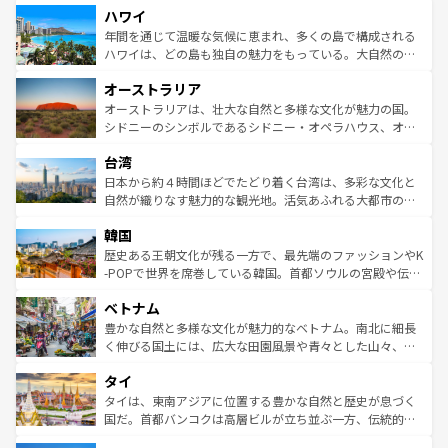
ハワイ
ば市内交通費無料で観光を楽しむこともできる。 なお、新
のような巨大都市は、観光、ショッピング、エンターテイ
着のスイス情報は
コンテンツ一覧
を参照してほしい。
ンメントが詰まった刺激的なスポットだ。一方、アメリカ
年間を通じて温暖な気候に恵まれ、多くの島で構成される
西部には大自然が広がり、グランドキャニオンやイエロー
ハワイは、どの島も独自の魅力をもっている。大自然の神
ストーン国立公園といった絶景が堪能できる。さらに、南
秘を感じたいなら、火山が生み出した壮大な景観を誇るハ
オーストラリア
部のニューオーリンズでは、音楽と美食が融合した独特の
ワイ島は見逃せない。また、定番の観光地といえばオアフ
文化が魅力。旅行者はアメリカの各地域で異なる魅力を楽
島だが、静かな自然を求めるならマウイ島やカウアイ島が
オーストラリアは、壮大な自然と多様な文化が魅力の国。
しみながら、その多様性と豊かな歴史を感じることができ
おすすめ。エメラルドグリーンに輝く海をはじめ、豊かな
シドニーのシンボルであるシドニー・オペラハウス、オー
るだろう。車でのロードトリップや列車の旅も、アメリカ
文化や歴史が息づいている。「アロハスピリット」と呼ば
ストラリア東海岸北部に広がる大サンゴ礁地帯グレートバ
ならではの贅沢な旅のスタイルだ。 なお、新着のアメリカ
台湾
れるおもてなしの心で訪れる人々を迎えてくれるハワイの
リアリーフや大陸中央部にそびえるウルル（エアーズロッ
情報は
コンテンツ一覧
を参照してほしい。
人々、おいしいローカルフードやハワイアンミュージッ
ク）、タスマニアの美しい原生林やケアンズの熱帯雨林な
日本から約４時間ほどでたどり着く台湾は、多彩な文化と
ク、伝統的なフラダンスなど、すべてがハワイの魅力を彩
ど、見どころがたくさん。また、カフェやワイン、オージ
自然が織りなす魅力的な観光地。活気あふれる大都市の台
っている。訪れるたびに新しい発見と感動が待っているハ
ービーフなどの食文化も豊かで、美味しいものであふれて
北やノスタルジックな町並みが人気な九份（ジォウフェ
ワイを、存分に味わってほしい。 なお、新着のハワイ情報
韓国
いる。アクティビティも充実しており、サーフィンやダイ
ン）、静ひつな山岳地帯である台湾東部など、都市の喧騒
は
コンテンツ一覧
を参照してほしい。
ビング、ハイキングなど、アウトドア好きにはたまらな
と山間の静けさが共存しており、訪れる人に新しい発見と
歴史ある王朝文化が残る一方で、最先端のファッションやK
い。オーストラリアの多彩な魅力を存分に味わいつくそ
驚きをもたらしてくれる。また、奥深い台湾の食文化も魅
-POPで世界を席巻している韓国。首都ソウルの宮殿や伝統
う。 なお、新着のオーストラリア情報は
コンテンツ一覧
を
力で、夜市などの屋台グルメから高級料理、ヘルシーで美
家屋が並ぶエリアでは韓国の歴史と文化に浸ることがで
参照してほしい。
ベトナム
容にもいいと評判のスイーツなど、バラエティ豊かな料理
き、地方に足を延ばせば四季折々の自然美を楽しむことが
が味わえる。 なお、新着の台湾情報は
コンテンツ一覧
を参
できる。そして、キムチや焼肉、絶品のストリートフード
豊かな自然と多様な文化が魅力的なベトナム。南北に細長
照してほしい。
まで、さまざまな韓国料理が待っている。夜には、韓国な
く伸びる国土には、広大な田園風景や青々とした山々、世
らではのナイトライフも堪能できる。あたたかいホスピタ
界遺産に登録された壮大な自然景観が点在し、都市部では
タイ
リティに包まれながら、韓国の多彩な魅力を心ゆくまで味
急速な発展と共に伝統が息づく。ハノイの古い町並みやホ
わってみてほしい。 なお、新着の韓国情報は
コンテンツ一
ーチミン市のフランス統治時代の建物も、独特の雰囲気を
タイは、東南アジアに位置する豊かな自然と歴史が息づく
覧
を参照してほしい。
醸し出している。また、バラエティの豊かさとおいしさで
国だ。首都バンコクは高層ビルが立ち並ぶ一方、伝統的な
世界中の食通を魅了してやまないベトナム料理も魅力のひ
寺院や市場がいたるところに点在し、古きよき文化と現代