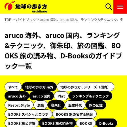
TOP
ガイドブック
aruco 海外、aruco 国内、ランキング&テクニック、御
aruco 海外、aruco 国内、ランキング
&テクニック、御朱印、旅の図鑑、BO
OKS 旅の読み物、D-Booksのガイドブ
ック一覧
すべて
地球の歩き方 海外
地球の歩き方 Jシリーズ（国内）
aruco 海外
aruco 国内
Plat
ランキング&テクニック
Resort Style
島旅
御朱印
歴史時代
旅の図鑑
BOOKS スペシャルコラボ
BOOKS 旅の名言＆絶景
BOOKS 旅と健康
BOOKS 旅の読み物
BOOKS
D-Books