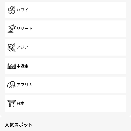
ハワイ
リゾート
アジア
中近東
アフリカ
日本
人気スポット