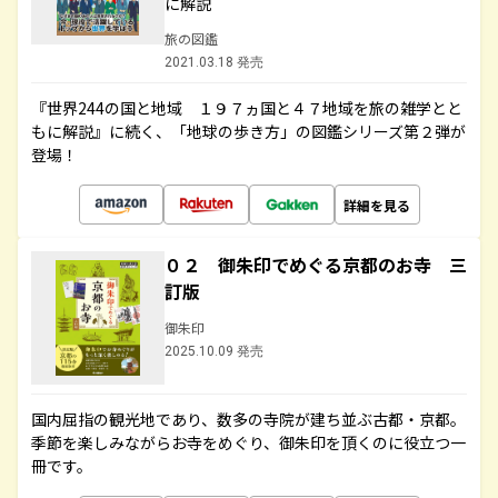
に解説
旅の図鑑
2021.03.18 発売
『世界244の国と地域 １９７ヵ国と４７地域を旅の雑学とと
もに解説』に続く、「地球の歩き方」の図鑑シリーズ第２弾が
登場！
詳細を見る
０２ 御朱印でめぐる京都のお寺 三
訂版
御朱印
2025.10.09 発売
国内屈指の観光地であり、数多の寺院が建ち並ぶ古都・京都。
季節を楽しみながらお寺をめぐり、御朱印を頂くのに役立つ一
冊です。