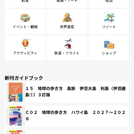
飲食
建築・アート
宿泊
イベント・観戦
世界遺産
リゾート
アクティビティ
鉄道・フライト
ショップ
新刊ガイドブック
１５ 地球の歩き方 島旅 伊豆大島 利島（伊豆諸
島①）３訂版
Ｃ０２ 地球の歩き方 ハワイ島 ２０２７～２０２
８