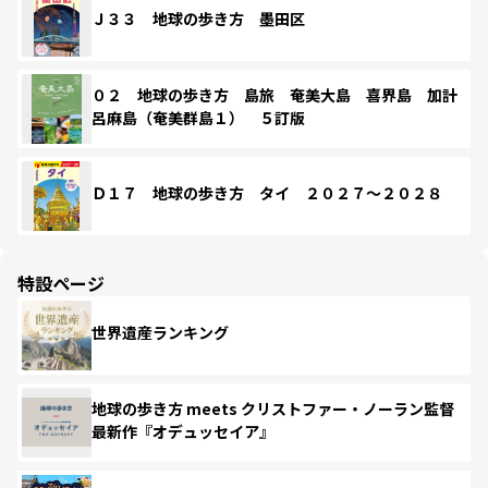
Ｊ３３ 地球の歩き方 墨田区
０２ 地球の歩き方 島旅 奄美大島 喜界島 加計
呂麻島（奄美群島１） ５訂版
Ｄ１７ 地球の歩き方 タイ ２０２７～２０２８
特設ページ
世界遺産ランキング
地球の歩き方 meets クリストファー・ノーラン監督
最新作『オデュッセイア』