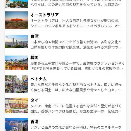
西部には大自然が広がり、グランドキャニオンやイエロー
ハワイは、どの島も独自の魅力をもっている。大自然の神
ストーン国立公園といった絶景が堪能できる。さらに、南
秘を感じたいなら、火山が生み出した壮大な景観を誇るハ
オーストラリア
部のニューオーリンズでは、音楽と美食が融合した独特の
ワイ島は見逃せない。また、定番の観光地といえばオアフ
文化が魅力。旅行者はアメリカの各地域で異なる魅力を楽
島だが、静かな自然を求めるならマウイ島やカウアイ島が
オーストラリアは、壮大な自然と多様な文化が魅力の国。
しみながら、その多様性と豊かな歴史を感じることができ
おすすめ。エメラルドグリーンに輝く海をはじめ、豊かな
シドニーのシンボルであるシドニー・オペラハウス、オー
るだろう。車でのロードトリップや列車の旅も、アメリカ
文化や歴史が息づいている。「アロハスピリット」と呼ば
ストラリア東海岸北部に広がる大サンゴ礁地帯グレートバ
ならではの贅沢な旅のスタイルだ。 なお、新着のアメリカ
台湾
れるおもてなしの心で訪れる人々を迎えてくれるハワイの
リアリーフや大陸中央部にそびえるウルル（エアーズロッ
情報は
コンテンツ一覧
を参照してほしい。
人々、おいしいローカルフードやハワイアンミュージッ
ク）、タスマニアの美しい原生林やケアンズの熱帯雨林な
日本から約４時間ほどでたどり着く台湾は、多彩な文化と
ク、伝統的なフラダンスなど、すべてがハワイの魅力を彩
ど、見どころがたくさん。また、カフェやワイン、オージ
自然が織りなす魅力的な観光地。活気あふれる大都市の台
っている。訪れるたびに新しい発見と感動が待っているハ
ービーフなどの食文化も豊かで、美味しいものであふれて
北やノスタルジックな町並みが人気な九份（ジォウフェ
ワイを、存分に味わってほしい。 なお、新着のハワイ情報
韓国
いる。アクティビティも充実しており、サーフィンやダイ
ン）、静ひつな山岳地帯である台湾東部など、都市の喧騒
は
コンテンツ一覧
を参照してほしい。
ビング、ハイキングなど、アウトドア好きにはたまらな
と山間の静けさが共存しており、訪れる人に新しい発見と
歴史ある王朝文化が残る一方で、最先端のファッションやK
い。オーストラリアの多彩な魅力を存分に味わいつくそ
驚きをもたらしてくれる。また、奥深い台湾の食文化も魅
-POPで世界を席巻している韓国。首都ソウルの宮殿や伝統
う。 なお、新着のオーストラリア情報は
コンテンツ一覧
を
力で、夜市などの屋台グルメから高級料理、ヘルシーで美
家屋が並ぶエリアでは韓国の歴史と文化に浸ることがで
参照してほしい。
ベトナム
容にもいいと評判のスイーツなど、バラエティ豊かな料理
き、地方に足を延ばせば四季折々の自然美を楽しむことが
が味わえる。 なお、新着の台湾情報は
コンテンツ一覧
を参
できる。そして、キムチや焼肉、絶品のストリートフード
豊かな自然と多様な文化が魅力的なベトナム。南北に細長
照してほしい。
まで、さまざまな韓国料理が待っている。夜には、韓国な
く伸びる国土には、広大な田園風景や青々とした山々、世
らではのナイトライフも堪能できる。あたたかいホスピタ
界遺産に登録された壮大な自然景観が点在し、都市部では
タイ
リティに包まれながら、韓国の多彩な魅力を心ゆくまで味
急速な発展と共に伝統が息づく。ハノイの古い町並みやホ
わってみてほしい。 なお、新着の韓国情報は
コンテンツ一
ーチミン市のフランス統治時代の建物も、独特の雰囲気を
タイは、東南アジアに位置する豊かな自然と歴史が息づく
覧
を参照してほしい。
醸し出している。また、バラエティの豊かさとおいしさで
国だ。首都バンコクは高層ビルが立ち並ぶ一方、伝統的な
世界中の食通を魅了してやまないベトナム料理も魅力のひ
寺院や市場がいたるところに点在し、古きよき文化と現代
香港
とつ。フォーやバインミー、ベトナムコーヒーなどは、ぜ
の活気が交差している。北部ではチェンマイなどの山岳地
ひ現地で味わいたい。どの地域を訪れてもあたたかい人々
帯で自然と触れ合い、南部ではプーケットやクラビの美し
アジアと西洋の文化が交わる香港は、特有のエネルギーを