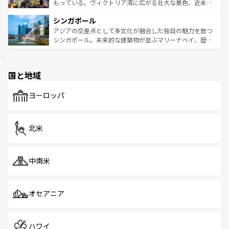
が旅行者を迎えてくれるので、きっと忘れられない旅にな
いビーチでリゾート気分を楽しむことができる。タイ料理
もっている。ヴィクトリア湾に広がる壮大な景色、近未来
るはずだ。 なお、新着のベトナム情報は
コンテンツ一覧
を
は世界的に有名で、屋台から高級レストランまで味覚を刺
的なアートスポット、そして歴史と現代が融合した町並
参照してほしい。
シンガポール
激する。気候は一年中温暖で、どの季節にも異なる楽しみ
み、どこを訪れても感動するはず。観光スポットが密集し
が待っている。親しみやすいタイの人々、仏教を中心とし
ており、効率よく見どころを回れるのも魅力。息をのむよ
アジアの交差点として多文化が融合した独自の魅力を放つ
た文化、そして多様な観光資源が、訪れる旅人を魅了し続
うな絶景から文化的な体験まで、香港を存分に楽しみ尽く
シンガポール。未来的な建築物が並ぶマリーナベイ、歴史
ける。 なお、新着のタイ情報は
コンテンツ一覧
を参照して
そう。 なお、新着の香港情報は
コンテンツ一覧
を参照して
と伝統を感じられるエスニックタウン、多数の緑豊かな公
ほしい。
ほしい。
園や自然保護区など、自然が調和した近代的な景観と文化
の多様性あふれるカラフルな町は、どこを歩いても新しい
国と地域
発見がある。さらに、治安のよさや充実した公共交通機関
も、旅行者にとっては魅力的なポイント。グルメも豊富
で、ホーカーズは地元の風情を楽しめる外せないスポット
ヨーロッパ
だ。訪れる人を飽きさせないシンガポールで、多様な魅力
を体感しよう。 なお、新着のシンガポール情報は
コンテン
ツ一覧
を参照してほしい。
北米
中南米
オセアニア
ハワイ