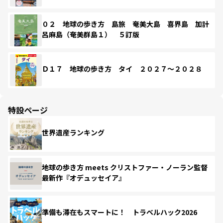
０２ 地球の歩き方 島旅 奄美大島 喜界島 加計
呂麻島（奄美群島１） ５訂版
Ｄ１７ 地球の歩き方 タイ ２０２７～２０２８
特設ページ
世界遺産ランキング
地球の歩き方 meets クリストファー・ノーラン監督
最新作『オデュッセイア』
準備も滞在もスマートに！ トラベルハック2026