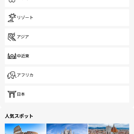
リゾート
アジア
中近東
アフリカ
日本
人気スポット