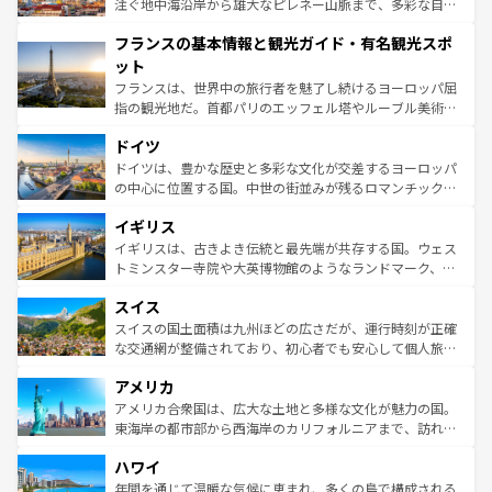
ピザやパスタなど、絶品のイタリア料理を堪能することも
注ぐ地中海沿岸から雄大なピレネー山脈まで、多彩な自然
できる。朝目覚めてから夜眠るまで、すべての瞬間を楽し
と文化が詰まったヨーロッパ屈指の旅行先だ。多様な地域
フランスの基本情報と観光ガイド・有名観光スポ
ませてくれるイタリアで、忘れられない旅をしてみよう！
文化が根付くこの国では、情熱的なフラメンコ、熱気あふ
なお、新着のイタリア情報は
コンテンツ一覧
を参照してほ
れる闘牛、そして美味しいタパスが生活の一部となってい
ット
しい。
る。首都マドリードの洗練された雰囲気や、バルセロナの
フランスは、世界中の旅行者を魅了し続けるヨーロッパ屈
アートに溢れた街角から、地方では古代ローマ遺跡や中世
指の観光地だ。首都パリのエッフェル塔やルーブル美術館
の城塞都市、穏やかなビーチリゾートまで多彩な表情を見
といった象徴的なスポットから、田舎町の古風な美しさま
せる。地方によって風土や気候が異なるスペインはその個
ドイツ
で、幅広い魅力が詰まっている。華麗な宮殿、歴史的な大
性で訪れる人を魅了する。 なお、新着のスペイン情報は
コ
聖堂、美しいビーチ、そして豊かな自然が、訪れる者を心
ドイツは、豊かな歴史と多彩な文化が交差するヨーロッパ
ンテンツ一覧
を参照してほしい。
から魅了する。また、フランスは美食の国としても知ら
の中心に位置する国。中世の街並みが残るロマンチック街
れ、フランス料理はユネスコ無形文化遺産にも登録されて
道から、未来を先取りするようなモダンな都市まで多様な
イギリス
いる。シャンパンの発祥地であるランス、プロヴァンスの
顔を持つこの国は、どこを歩いても飽きることがない。ベ
香り高いラベンダー畑など、多彩な楽しみ方が可能だ。さ
ルリンの文化的活気、バイエルン州のアルプスの絶景、そ
イギリスは、古きよき伝統と最先端が共存する国。ウェス
らに、パリ以外の地域にも魅力が溢れており、どの街角に
してライン川沿いのワイン畑といった風景は必見。ビール
トミンスター寺院や大英博物館のようなランドマーク、歴
も豊かな歴史と文化が息づいている。パリ以外の個性あふ
とソーセージを味わいながら地元の人と過ごす楽しい時間
史ある大学都市、美しい丘陵地帯や牧歌的な風景など、エ
れる地方に足を運ぶとそれぞれで全く異なる文化を体験で
スイス
は、お酒好きな人にはぜひ体験してほしい。 なお、新着の
リアごとに異なる魅力がある。また、優雅なアフタヌーン
きるだろう。 なお、新着のフランス情報は
コンテンツ一覧
ドイツ情報は
コンテンツ一覧
を参照してほしい。
ティー、ビール好きにはたまらない英国パブ、サッカー観
スイスの国土面積は九州ほどの広さだが、運行時刻が正確
を参照してほしい。
戦など、本場だからこそできる体験も豊富。イギリスを旅
な交通網が整備されており、初心者でも安心して個人旅行
して楽しみつくそう。 なお、新着のイギリス情報は
コンテ
を楽しめる。日本同様に時刻表どおりの旅が可能だ。中世
アメリカ
ンツ一覧
を参照してほしい。
の建物がそのまま残る町や、スイスならではのユニークな
博物館もあり、アルプス観光だけでなく町歩きも満喫する
アメリカ合衆国は、広大な土地と多様な文化が魅力の国。
ことができる。国民の所得が高いため物価も高いが、旅行
東海岸の都市部から西海岸のカリフォルニアまで、訪れる
者向けの交通パス提供のサービスもあり、うまく活用すれ
場所ごとに異なる風景と体験が待っている。ニューヨーク
ハワイ
ば市内交通費無料で観光を楽しむこともできる。 なお、新
のような巨大都市は、観光、ショッピング、エンターテイ
着のスイス情報は
コンテンツ一覧
を参照してほしい。
ンメントが詰まった刺激的なスポットだ。一方、アメリカ
年間を通じて温暖な気候に恵まれ、多くの島で構成される