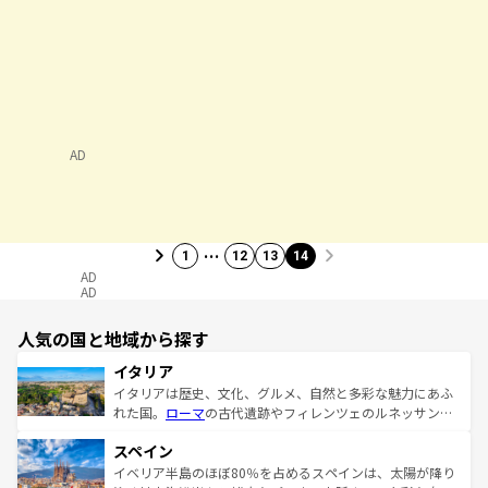
AD
…
1
12
13
14
AD
AD
人気の国と地域から探す
イタリア
イタリアは歴史、文化、グルメ、自然と多彩な魅力にあふ
れた国。
ローマ
の古代遺跡やフィレンツェのルネッサンス
美術、ヴェネツィアの運河など、歴史あるスポットはもち
スペイン
ろん、トスカーナの美しい田園風景やアマルフィ海岸の絶
景など、自然景観も見逃せない。観光の合間には、本場の
イベリア半島のほぼ80％を占めるスペインは、太陽が降り