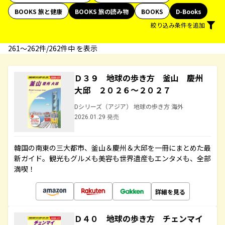
BOOKS 旅と健康
BOOKS 旅の読み物
BOOKS
D-Books
絞り込み条件を追加
261〜262件/262件中 を表示
Ｄ３９ 地球の歩き方 釜山 慶州
大邱 ２０２６～２０２７
Dシリーズ（アジア） 地球の歩き方 海外
2026.01.29 発売
韓国の南東の三大都市、釜山＆慶州＆大邱を一冊にまとめた最
新ガイド。観光もグルメも美容も世界遺産もエンタメも、全部
満喫！
詳細を見る
Ｄ４０ 地球の歩き方 チェンマイ