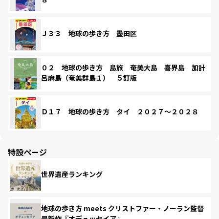
Ｊ３３ 地球の歩き方 墨田区
０２ 地球の歩き方 島旅 奄美大島 喜界島 加計
呂麻島（奄美群島１） ５訂版
Ｄ１７ 地球の歩き方 タイ ２０２７～２０２８
特設ページ
世界遺産ランキング
地球の歩き方 meets クリストファー・ノーラン監督
最新作『オデュッセイア』