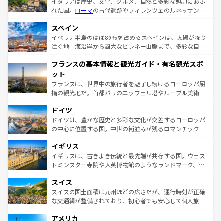
イタリアは歴史、文化、グルメ、自然と多彩な魅力にあふ
れた国。
ローマ
の古代遺跡やフィレンツェのルネッサンス
美術、ヴェネツィアの運河など、歴史あるスポットはもち
スペイン
ろん、トスカーナの美しい田園風景やアマルフィ海岸の絶
景など、自然景観も見逃せない。観光の合間には、本場の
イベリア半島のほぼ80％を占めるスペインは、太陽が降り
ピザやパスタなど、絶品のイタリア料理を堪能することも
注ぐ地中海沿岸から雄大なピレネー山脈まで、多彩な自然
できる。朝目覚めてから夜眠るまで、すべての瞬間を楽し
と文化が詰まったヨーロッパ屈指の旅行先だ。多様な地域
フランスの基本情報と観光ガイド・有名観光スポ
ませてくれるイタリアで、忘れられない旅をしてみよう！
文化が根付くこの国では、情熱的なフラメンコ、熱気あふ
なお、新着のイタリア情報は
コンテンツ一覧
を参照してほ
れる闘牛、そして美味しいタパスが生活の一部となってい
ット
しい。
る。首都マドリードの洗練された雰囲気や、バルセロナの
フランスは、世界中の旅行者を魅了し続けるヨーロッパ屈
アートに溢れた街角から、地方では古代ローマ遺跡や中世
指の観光地だ。首都パリのエッフェル塔やルーブル美術館
の城塞都市、穏やかなビーチリゾートまで多彩な表情を見
といった象徴的なスポットから、田舎町の古風な美しさま
せる。地方によって風土や気候が異なるスペインはその個
ドイツ
で、幅広い魅力が詰まっている。華麗な宮殿、歴史的な大
性で訪れる人を魅了する。 なお、新着のスペイン情報は
コ
聖堂、美しいビーチ、そして豊かな自然が、訪れる者を心
ドイツは、豊かな歴史と多彩な文化が交差するヨーロッパ
ンテンツ一覧
を参照してほしい。
から魅了する。また、フランスは美食の国としても知ら
の中心に位置する国。中世の街並みが残るロマンチック街
れ、フランス料理はユネスコ無形文化遺産にも登録されて
道から、未来を先取りするようなモダンな都市まで多様な
イギリス
いる。シャンパンの発祥地であるランス、プロヴァンスの
顔を持つこの国は、どこを歩いても飽きることがない。ベ
香り高いラベンダー畑など、多彩な楽しみ方が可能だ。さ
ルリンの文化的活気、バイエルン州のアルプスの絶景、そ
イギリスは、古きよき伝統と最先端が共存する国。ウェス
らに、パリ以外の地域にも魅力が溢れており、どの街角に
してライン川沿いのワイン畑といった風景は必見。ビール
トミンスター寺院や大英博物館のようなランドマーク、歴
も豊かな歴史と文化が息づいている。パリ以外の個性あふ
とソーセージを味わいながら地元の人と過ごす楽しい時間
史ある大学都市、美しい丘陵地帯や牧歌的な風景など、エ
れる地方に足を運ぶとそれぞれで全く異なる文化を体験で
スイス
は、お酒好きな人にはぜひ体験してほしい。 なお、新着の
リアごとに異なる魅力がある。また、優雅なアフタヌーン
きるだろう。 なお、新着のフランス情報は
コンテンツ一覧
ドイツ情報は
コンテンツ一覧
を参照してほしい。
ティー、ビール好きにはたまらない英国パブ、サッカー観
スイスの国土面積は九州ほどの広さだが、運行時刻が正確
を参照してほしい。
戦など、本場だからこそできる体験も豊富。イギリスを旅
な交通網が整備されており、初心者でも安心して個人旅行
して楽しみつくそう。 なお、新着のイギリス情報は
コンテ
を楽しめる。日本同様に時刻表どおりの旅が可能だ。中世
アメリカ
ンツ一覧
を参照してほしい。
の建物がそのまま残る町や、スイスならではのユニークな