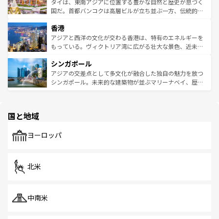
わってみてほしい。 なお、新着の韓国情報は
コンテンツ一
ーチミン市のフランス統治時代の建物も、独特の雰囲気を
タイは、東南アジアに位置する豊かな自然と歴史が息づく
覧
を参照してほしい。
醸し出している。また、バラエティの豊かさとおいしさで
国だ。首都バンコクは高層ビルが立ち並ぶ一方、伝統的な
世界中の食通を魅了してやまないベトナム料理も魅力のひ
寺院や市場がいたるところに点在し、古きよき文化と現代
香港
とつ。フォーやバインミー、ベトナムコーヒーなどは、ぜ
の活気が交差している。北部ではチェンマイなどの山岳地
ひ現地で味わいたい。どの地域を訪れてもあたたかい人々
帯で自然と触れ合い、南部ではプーケットやクラビの美し
アジアと西洋の文化が交わる香港は、特有のエネルギーを
が旅行者を迎えてくれるので、きっと忘れられない旅にな
いビーチでリゾート気分を楽しむことができる。タイ料理
もっている。ヴィクトリア湾に広がる壮大な景色、近未来
るはずだ。 なお、新着のベトナム情報は
コンテンツ一覧
を
は世界的に有名で、屋台から高級レストランまで味覚を刺
的なアートスポット、そして歴史と現代が融合した町並
参照してほしい。
シンガポール
激する。気候は一年中温暖で、どの季節にも異なる楽しみ
み、どこを訪れても感動するはず。観光スポットが密集し
が待っている。親しみやすいタイの人々、仏教を中心とし
ており、効率よく見どころを回れるのも魅力。息をのむよ
アジアの交差点として多文化が融合した独自の魅力を放つ
た文化、そして多様な観光資源が、訪れる旅人を魅了し続
うな絶景から文化的な体験まで、香港を存分に楽しみ尽く
シンガポール。未来的な建築物が並ぶマリーナベイ、歴史
ける。 なお、新着のタイ情報は
コンテンツ一覧
を参照して
そう。 なお、新着の香港情報は
コンテンツ一覧
を参照して
と伝統を感じられるエスニックタウン、多数の緑豊かな公
ほしい。
ほしい。
園や自然保護区など、自然が調和した近代的な景観と文化
の多様性あふれるカラフルな町は、どこを歩いても新しい
国と地域
発見がある。さらに、治安のよさや充実した公共交通機関
も、旅行者にとっては魅力的なポイント。グルメも豊富
で、ホーカーズは地元の風情を楽しめる外せないスポット
ヨーロッパ
だ。訪れる人を飽きさせないシンガポールで、多様な魅力
を体感しよう。 なお、新着のシンガポール情報は
コンテン
ツ一覧
を参照してほしい。
北米
中南米