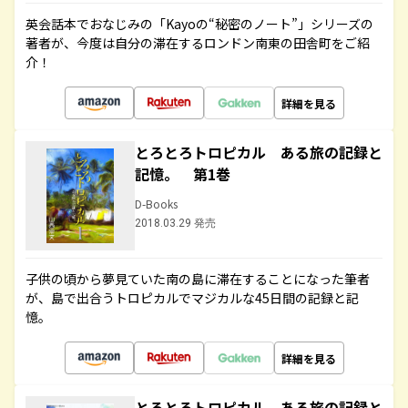
英会話本でおなじみの「Kayoの“秘密のノート”」シリーズの
著者が、今度は自分の滞在するロンドン南東の田舎町をご紹
介！
詳細を見る
とろとろトロピカル ある旅の記録と
記憶。 第1巻
D-Books
2018.03.29 発売
子供の頃から夢見ていた南の島に滞在することになった筆者
が、島で出合うトロピカルでマジカルな45日間の記録と記
憶。
詳細を見る
とろとろトロピカル ある旅の記録と