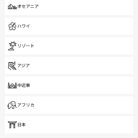
オセアニア
ハワイ
リゾート
アジア
中近東
アフリカ
日本