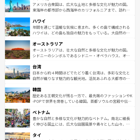
博物館もあり、アルプス観光だけでなく町歩きも満喫する
アメリカ合衆国は、広大な土地と多様な文化が魅力の国。
ことができる。国民の所得が高いため物価も高いが、旅行
東海岸の都市部から西海岸のカリフォルニアまで、訪れる
者向けの交通パス提供のサービスもあり、うまく活用すれ
場所ごとに異なる風景と体験が待っている。ニューヨーク
ハワイ
ば市内交通費無料で観光を楽しむこともできる。 なお、新
のような巨大都市は、観光、ショッピング、エンターテイ
着のスイス情報は
コンテンツ一覧
を参照してほしい。
ンメントが詰まった刺激的なスポットだ。一方、アメリカ
年間を通じて温暖な気候に恵まれ、多くの島で構成される
西部には大自然が広がり、グランドキャニオンやイエロー
ハワイは、どの島も独自の魅力をもっている。大自然の神
ストーン国立公園といった絶景が堪能できる。さらに、南
秘を感じたいなら、火山が生み出した壮大な景観を誇るハ
オーストラリア
部のニューオーリンズでは、音楽と美食が融合した独特の
ワイ島は見逃せない。また、定番の観光地といえばオアフ
文化が魅力。旅行者はアメリカの各地域で異なる魅力を楽
島だが、静かな自然を求めるならマウイ島やカウアイ島が
オーストラリアは、壮大な自然と多様な文化が魅力の国。
しみながら、その多様性と豊かな歴史を感じることができ
おすすめ。エメラルドグリーンに輝く海をはじめ、豊かな
シドニーのシンボルであるシドニー・オペラハウス、オー
るだろう。車でのロードトリップや列車の旅も、アメリカ
文化や歴史が息づいている。「アロハスピリット」と呼ば
ストラリア東海岸北部に広がる大サンゴ礁地帯グレートバ
ならではの贅沢な旅のスタイルだ。 なお、新着のアメリカ
台湾
れるおもてなしの心で訪れる人々を迎えてくれるハワイの
リアリーフや大陸中央部にそびえるウルル（エアーズロッ
情報は
コンテンツ一覧
を参照してほしい。
人々、おいしいローカルフードやハワイアンミュージッ
ク）、タスマニアの美しい原生林やケアンズの熱帯雨林な
日本から約４時間ほどでたどり着く台湾は、多彩な文化と
ク、伝統的なフラダンスなど、すべてがハワイの魅力を彩
ど、見どころがたくさん。また、カフェやワイン、オージ
自然が織りなす魅力的な観光地。活気あふれる大都市の台
っている。訪れるたびに新しい発見と感動が待っているハ
ービーフなどの食文化も豊かで、美味しいものであふれて
北やノスタルジックな町並みが人気な九份（ジォウフェ
ワイを、存分に味わってほしい。 なお、新着のハワイ情報
韓国
いる。アクティビティも充実しており、サーフィンやダイ
ン）、静ひつな山岳地帯である台湾東部など、都市の喧騒
は
コンテンツ一覧
を参照してほしい。
ビング、ハイキングなど、アウトドア好きにはたまらな
と山間の静けさが共存しており、訪れる人に新しい発見と
歴史ある王朝文化が残る一方で、最先端のファッションやK
い。オーストラリアの多彩な魅力を存分に味わいつくそ
驚きをもたらしてくれる。また、奥深い台湾の食文化も魅
-POPで世界を席巻している韓国。首都ソウルの宮殿や伝統
う。 なお、新着のオーストラリア情報は
コンテンツ一覧
を
力で、夜市などの屋台グルメから高級料理、ヘルシーで美
家屋が並ぶエリアでは韓国の歴史と文化に浸ることがで
参照してほしい。
ベトナム
容にもいいと評判のスイーツなど、バラエティ豊かな料理
き、地方に足を延ばせば四季折々の自然美を楽しむことが
が味わえる。 なお、新着の台湾情報は
コンテンツ一覧
を参
できる。そして、キムチや焼肉、絶品のストリートフード
豊かな自然と多様な文化が魅力的なベトナム。南北に細長
照してほしい。
まで、さまざまな韓国料理が待っている。夜には、韓国な
く伸びる国土には、広大な田園風景や青々とした山々、世
らではのナイトライフも堪能できる。あたたかいホスピタ
界遺産に登録された壮大な自然景観が点在し、都市部では
タイ
リティに包まれながら、韓国の多彩な魅力を心ゆくまで味
急速な発展と共に伝統が息づく。ハノイの古い町並みやホ