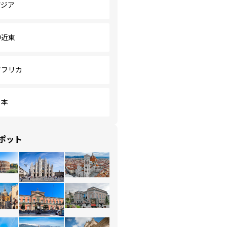
アジア
中近東
アフリカ
日本
ポット