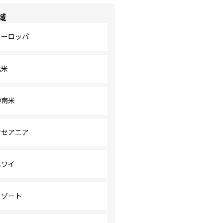
域
ヨーロッパ
北米
中南米
オセアニア
ハワイ
リゾート