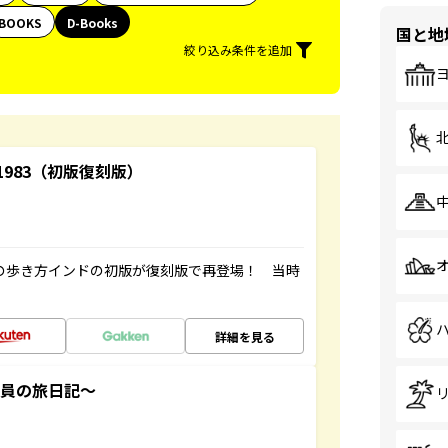
BOOKS
D-Books
国と地
絞り込み条件を追加
-1983（初版復刻版）
球の歩き方インドの初版が復刻版で再登場！ 当時
詳細を見る
社員の旅日記～