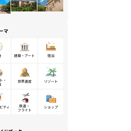
ーマ
食
建築・アート
宿泊
ト・
世界遺産
リゾート
戦
鉄道・
ビティ
ショップ
フライト