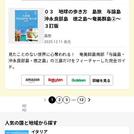
０３ 地球の歩き方 島旅 与論島
沖永良部島 徳之島～奄美群島②～
３訂版
島旅
2025.12.11 発売
見たことのない世界に心奪われる！ 奄美群島南部「与論島・
沖永良部島・徳之島」の三島だけをフィーチャーした完全ガイ
ド。
詳細を見る
…
1
2
3
12
AD
AD
人気の国と地域から探す
イタリア