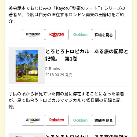
英会話本でおなじみの「Kayoの“秘密のノート”」シリーズの
著者が、今度は自分の滞在するロンドン南東の田舎町をご紹
介！
詳細を見る
とろとろトロピカル ある旅の記録と
記憶。 第1巻
D-Books
2018.03.29 発売
子供の頃から夢見ていた南の島に滞在することになった筆者
が、島で出合うトロピカルでマジカルな45日間の記録と記
憶。
詳細を見る
とろとろトロピカル ある旅の記録と