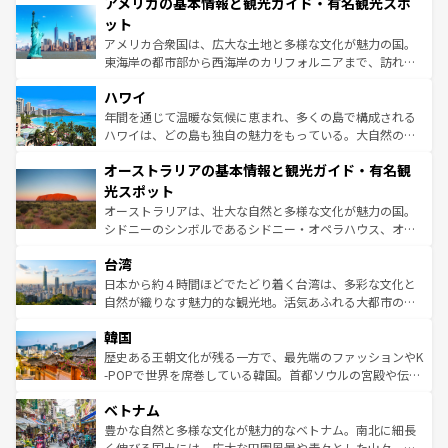
アメリカの基本情報と観光ガイド・有名観光スポ
ンツ一覧
を参照してほしい。
の建物がそのまま残る町や、スイスならではのユニークな
博物館もあり、アルプス観光だけでなく町歩きも満喫する
ット
ことができる。国民の所得が高いため物価も高いが、旅行
アメリカ合衆国は、広大な土地と多様な文化が魅力の国。
者向けの交通パス提供のサービスもあり、うまく活用すれ
東海岸の都市部から西海岸のカリフォルニアまで、訪れる
ば市内交通費無料で観光を楽しむこともできる。 なお、新
場所ごとに異なる風景と体験が待っている。ニューヨーク
着のスイス情報は
コンテンツ一覧
を参照してほしい。
ハワイ
のような巨大都市は、観光、ショッピング、エンターテイ
ンメントが詰まった刺激的なスポットだ。一方、アメリカ
年間を通じて温暖な気候に恵まれ、多くの島で構成される
西部には大自然が広がり、グランドキャニオンやイエロー
ハワイは、どの島も独自の魅力をもっている。大自然の神
ストーン国立公園といった絶景が堪能できる。さらに、南
秘を感じたいなら、火山が生み出した壮大な景観を誇るハ
オーストラリアの基本情報と観光ガイド・有名観
部のニューオーリンズでは、音楽と美食が融合した独特の
ワイ島は見逃せない。また、定番の観光地といえばオアフ
文化が魅力。旅行者はアメリカの各地域で異なる魅力を楽
島だが、静かな自然を求めるならマウイ島やカウアイ島が
光スポット
しみながら、その多様性と豊かな歴史を感じることができ
おすすめ。エメラルドグリーンに輝く海をはじめ、豊かな
オーストラリアは、壮大な自然と多様な文化が魅力の国。
るだろう。車でのロードトリップや列車の旅も、アメリカ
文化や歴史が息づいている。「アロハスピリット」と呼ば
シドニーのシンボルであるシドニー・オペラハウス、オー
ならではの贅沢な旅のスタイルだ。 なお、新着のアメリカ
れるおもてなしの心で訪れる人々を迎えてくれるハワイの
ストラリア東海岸北部に広がる大サンゴ礁地帯グレートバ
情報は
コンテンツ一覧
を参照してほしい。
人々、おいしいローカルフードやハワイアンミュージッ
台湾
リアリーフや大陸中央部にそびえるウルル（エアーズロッ
ク、伝統的なフラダンスなど、すべてがハワイの魅力を彩
ク）、タスマニアの美しい原生林やケアンズの熱帯雨林な
日本から約４時間ほどでたどり着く台湾は、多彩な文化と
っている。訪れるたびに新しい発見と感動が待っているハ
ど、見どころがたくさん。また、カフェやワイン、オージ
自然が織りなす魅力的な観光地。活気あふれる大都市の台
ワイを、存分に味わってほしい。 なお、新着のハワイ情報
ービーフなどの食文化も豊かで、美味しいものであふれて
北やノスタルジックな町並みが人気な九份（ジォウフェ
は
コンテンツ一覧
を参照してほしい。
韓国
いる。アクティビティも充実しており、サーフィンやダイ
ン）、静ひつな山岳地帯である台湾東部など、都市の喧騒
ビング、ハイキングなど、アウトドア好きにはたまらな
と山間の静けさが共存しており、訪れる人に新しい発見と
歴史ある王朝文化が残る一方で、最先端のファッションやK
い。オーストラリアの多彩な魅力を存分に味わいつくそ
驚きをもたらしてくれる。また、奥深い台湾の食文化も魅
-POPで世界を席巻している韓国。首都ソウルの宮殿や伝統
う。 なお、新着のオーストラリア情報は
コンテンツ一覧
を
力で、夜市などの屋台グルメから高級料理、ヘルシーで美
家屋が並ぶエリアでは韓国の歴史と文化に浸ることがで
参照してほしい。
ベトナム
容にもいいと評判のスイーツなど、バラエティ豊かな料理
き、地方に足を延ばせば四季折々の自然美を楽しむことが
が味わえる。 なお、新着の台湾情報は
コンテンツ一覧
を参
できる。そして、キムチや焼肉、絶品のストリートフード
豊かな自然と多様な文化が魅力的なベトナム。南北に細長
照してほしい。
まで、さまざまな韓国料理が待っている。夜には、韓国な
く伸びる国土には、広大な田園風景や青々とした山々、世