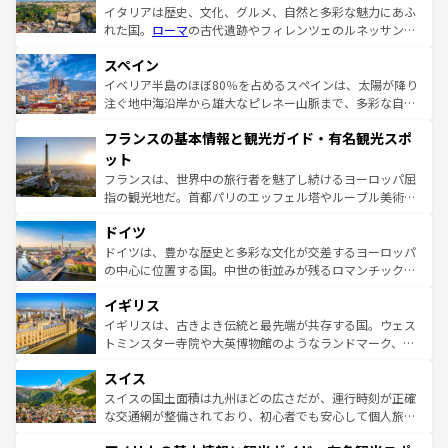
イタリアは歴史、文化、グルメ、自然と多彩な魅力にあふ
れた国。
ローマ
の古代遺跡やフィレンツェのルネッサンス
美術、ヴェネツィアの運河など、歴史あるスポットはもち
スペイン
ろん、トスカーナの美しい田園風景やアマルフィ海岸の絶
景など、自然景観も見逃せない。観光の合間には、本場の
イベリア半島のほぼ80％を占めるスペインは、太陽が降り
ピザやパスタなど、絶品のイタリア料理を堪能することも
注ぐ地中海沿岸から雄大なピレネー山脈まで、多彩な自然
できる。朝目覚めてから夜眠るまで、すべての瞬間を楽し
と文化が詰まったヨーロッパ屈指の旅行先だ。多様な地域
フランスの基本情報と観光ガイド・有名観光スポ
ませてくれるイタリアで、忘れられない旅をしてみよう！
文化が根付くこの国では、情熱的なフラメンコ、熱気あふ
なお、新着のイタリア情報は
コンテンツ一覧
を参照してほ
れる闘牛、そして美味しいタパスが生活の一部となってい
ット
しい。
る。首都マドリードの洗練された雰囲気や、バルセロナの
フランスは、世界中の旅行者を魅了し続けるヨーロッパ屈
アートに溢れた街角から、地方では古代ローマ遺跡や中世
指の観光地だ。首都パリのエッフェル塔やルーブル美術館
の城塞都市、穏やかなビーチリゾートまで多彩な表情を見
といった象徴的なスポットから、田舎町の古風な美しさま
せる。地方によって風土や気候が異なるスペインはその個
ドイツ
で、幅広い魅力が詰まっている。華麗な宮殿、歴史的な大
性で訪れる人を魅了する。 なお、新着のスペイン情報は
コ
聖堂、美しいビーチ、そして豊かな自然が、訪れる者を心
ドイツは、豊かな歴史と多彩な文化が交差するヨーロッパ
ンテンツ一覧
を参照してほしい。
から魅了する。また、フランスは美食の国としても知ら
の中心に位置する国。中世の街並みが残るロマンチック街
れ、フランス料理はユネスコ無形文化遺産にも登録されて
道から、未来を先取りするようなモダンな都市まで多様な
イギリス
いる。シャンパンの発祥地であるランス、プロヴァンスの
顔を持つこの国は、どこを歩いても飽きることがない。ベ
香り高いラベンダー畑など、多彩な楽しみ方が可能だ。さ
ルリンの文化的活気、バイエルン州のアルプスの絶景、そ
イギリスは、古きよき伝統と最先端が共存する国。ウェス
らに、パリ以外の地域にも魅力が溢れており、どの街角に
してライン川沿いのワイン畑といった風景は必見。ビール
トミンスター寺院や大英博物館のようなランドマーク、歴
も豊かな歴史と文化が息づいている。パリ以外の個性あふ
とソーセージを味わいながら地元の人と過ごす楽しい時間
史ある大学都市、美しい丘陵地帯や牧歌的な風景など、エ
れる地方に足を運ぶとそれぞれで全く異なる文化を体験で
スイス
は、お酒好きな人にはぜひ体験してほしい。 なお、新着の
リアごとに異なる魅力がある。また、優雅なアフタヌーン
きるだろう。 なお、新着のフランス情報は
コンテンツ一覧
ドイツ情報は
コンテンツ一覧
を参照してほしい。
ティー、ビール好きにはたまらない英国パブ、サッカー観
スイスの国土面積は九州ほどの広さだが、運行時刻が正確
を参照してほしい。
戦など、本場だからこそできる体験も豊富。イギリスを旅
な交通網が整備されており、初心者でも安心して個人旅行
して楽しみつくそう。 なお、新着のイギリス情報は
コンテ
を楽しめる。日本同様に時刻表どおりの旅が可能だ。中世