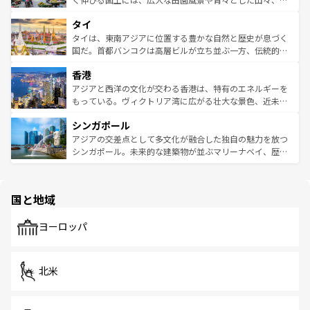
らではのナイトライフも堪能できる。あたたかいホスピタ
界遺産に登録された壮大な自然景観が点在し、都市部では
タイ
リティに包まれながら、韓国の多彩な魅力を心ゆくまで味
急速な発展と共に伝統が息づく。ハノイの古い町並みやホ
わってみてほしい。 なお、新着の韓国情報は
コンテンツ一
ーチミン市のフランス統治時代の建物も、独特の雰囲気を
タイは、東南アジアに位置する豊かな自然と歴史が息づく
覧
を参照してほしい。
醸し出している。また、バラエティの豊かさとおいしさで
国だ。首都バンコクは高層ビルが立ち並ぶ一方、伝統的な
世界中の食通を魅了してやまないベトナム料理も魅力のひ
寺院や市場がいたるところに点在し、古きよき文化と現代
香港
とつ。フォーやバインミー、ベトナムコーヒーなどは、ぜ
の活気が交差している。北部ではチェンマイなどの山岳地
ひ現地で味わいたい。どの地域を訪れてもあたたかい人々
帯で自然と触れ合い、南部ではプーケットやクラビの美し
アジアと西洋の文化が交わる香港は、特有のエネルギーを
が旅行者を迎えてくれるので、きっと忘れられない旅にな
いビーチでリゾート気分を楽しむことができる。タイ料理
もっている。ヴィクトリア湾に広がる壮大な景色、近未来
るはずだ。 なお、新着のベトナム情報は
コンテンツ一覧
を
は世界的に有名で、屋台から高級レストランまで味覚を刺
的なアートスポット、そして歴史と現代が融合した町並
参照してほしい。
シンガポール
激する。気候は一年中温暖で、どの季節にも異なる楽しみ
み、どこを訪れても感動するはず。観光スポットが密集し
が待っている。親しみやすいタイの人々、仏教を中心とし
ており、効率よく見どころを回れるのも魅力。息をのむよ
アジアの交差点として多文化が融合した独自の魅力を放つ
た文化、そして多様な観光資源が、訪れる旅人を魅了し続
うな絶景から文化的な体験まで、香港を存分に楽しみ尽く
シンガポール。未来的な建築物が並ぶマリーナベイ、歴史
ける。 なお、新着のタイ情報は
コンテンツ一覧
を参照して
そう。 なお、新着の香港情報は
コンテンツ一覧
を参照して
と伝統を感じられるエスニックタウン、多数の緑豊かな公
ほしい。
ほしい。
園や自然保護区など、自然が調和した近代的な景観と文化
の多様性あふれるカラフルな町は、どこを歩いても新しい
国と地域
発見がある。さらに、治安のよさや充実した公共交通機関
も、旅行者にとっては魅力的なポイント。グルメも豊富
で、ホーカーズは地元の風情を楽しめる外せないスポット
ヨーロッパ
だ。訪れる人を飽きさせないシンガポールで、多様な魅力
を体感しよう。 なお、新着のシンガポール情報は
コンテン
ツ一覧
を参照してほしい。
北米