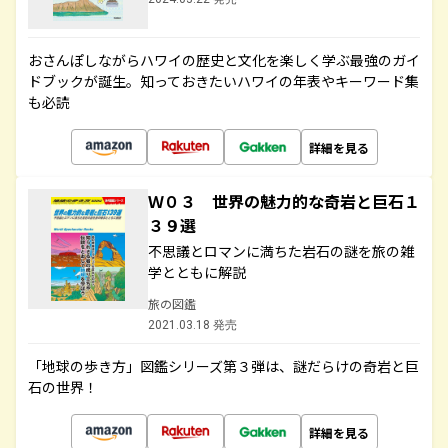
おさんぽしながらハワイの歴史と文化を楽しく学ぶ最強のガイ
ドブックが誕生。知っておきたいハワイの年表やキーワード集
も必読
詳細を見る
Ｗ０３ 世界の魅力的な奇岩と巨石１
３９選
不思議とロマンに満ちた岩石の謎を旅の雑
学とともに解説
旅の図鑑
2021.03.18 発売
「地球の歩き方」図鑑シリーズ第３弾は、謎だらけの奇岩と巨
石の世界！
詳細を見る