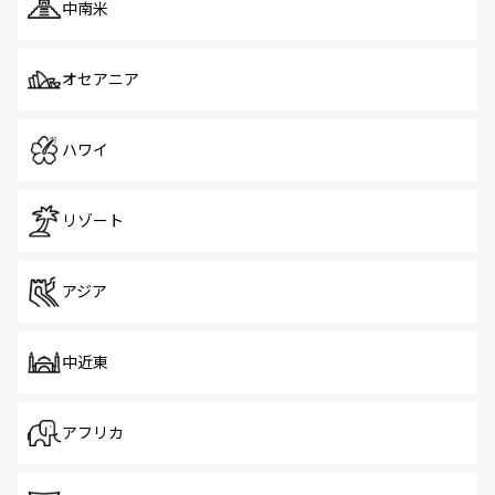
中南米
オセアニア
ハワイ
リゾート
アジア
中近東
アフリカ