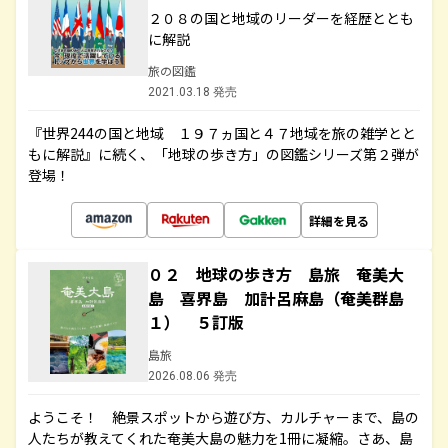
２０８の国と地域のリーダーを経歴ととも
に解説
旅の図鑑
2021.03.18 発売
『世界244の国と地域 １９７ヵ国と４７地域を旅の雑学とと
もに解説』に続く、「地球の歩き方」の図鑑シリーズ第２弾が
登場！
詳細を見る
０２ 地球の歩き方 島旅 奄美大
島 喜界島 加計呂麻島（奄美群島
１） ５訂版
島旅
2026.08.06 発売
ようこそ！ 絶景スポットから遊び方、カルチャーまで、島の
人たちが教えてくれた奄美大島の魅力を1冊に凝縮。さあ、島