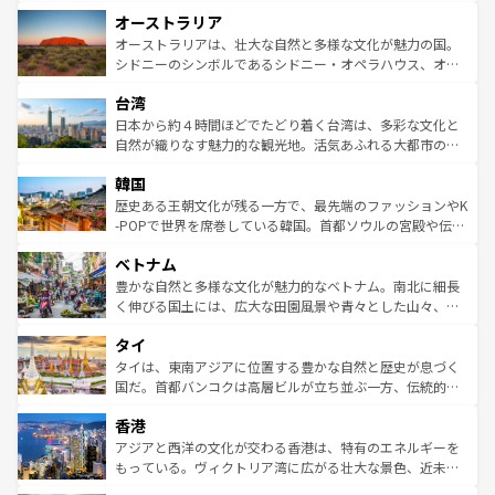
ストーン国立公園といった絶景が堪能できる。さらに、南
秘を感じたいなら、火山が生み出した壮大な景観を誇るハ
オーストラリア
部のニューオーリンズでは、音楽と美食が融合した独特の
ワイ島は見逃せない。また、定番の観光地といえばオアフ
文化が魅力。旅行者はアメリカの各地域で異なる魅力を楽
島だが、静かな自然を求めるならマウイ島やカウアイ島が
オーストラリアは、壮大な自然と多様な文化が魅力の国。
しみながら、その多様性と豊かな歴史を感じることができ
おすすめ。エメラルドグリーンに輝く海をはじめ、豊かな
シドニーのシンボルであるシドニー・オペラハウス、オー
るだろう。車でのロードトリップや列車の旅も、アメリカ
文化や歴史が息づいている。「アロハスピリット」と呼ば
ストラリア東海岸北部に広がる大サンゴ礁地帯グレートバ
ならではの贅沢な旅のスタイルだ。 なお、新着のアメリカ
台湾
れるおもてなしの心で訪れる人々を迎えてくれるハワイの
リアリーフや大陸中央部にそびえるウルル（エアーズロッ
情報は
コンテンツ一覧
を参照してほしい。
人々、おいしいローカルフードやハワイアンミュージッ
ク）、タスマニアの美しい原生林やケアンズの熱帯雨林な
日本から約４時間ほどでたどり着く台湾は、多彩な文化と
ク、伝統的なフラダンスなど、すべてがハワイの魅力を彩
ど、見どころがたくさん。また、カフェやワイン、オージ
自然が織りなす魅力的な観光地。活気あふれる大都市の台
っている。訪れるたびに新しい発見と感動が待っているハ
ービーフなどの食文化も豊かで、美味しいものであふれて
北やノスタルジックな町並みが人気な九份（ジォウフェ
ワイを、存分に味わってほしい。 なお、新着のハワイ情報
韓国
いる。アクティビティも充実しており、サーフィンやダイ
ン）、静ひつな山岳地帯である台湾東部など、都市の喧騒
は
コンテンツ一覧
を参照してほしい。
ビング、ハイキングなど、アウトドア好きにはたまらな
と山間の静けさが共存しており、訪れる人に新しい発見と
歴史ある王朝文化が残る一方で、最先端のファッションやK
い。オーストラリアの多彩な魅力を存分に味わいつくそ
驚きをもたらしてくれる。また、奥深い台湾の食文化も魅
-POPで世界を席巻している韓国。首都ソウルの宮殿や伝統
う。 なお、新着のオーストラリア情報は
コンテンツ一覧
を
力で、夜市などの屋台グルメから高級料理、ヘルシーで美
家屋が並ぶエリアでは韓国の歴史と文化に浸ることがで
参照してほしい。
ベトナム
容にもいいと評判のスイーツなど、バラエティ豊かな料理
き、地方に足を延ばせば四季折々の自然美を楽しむことが
が味わえる。 なお、新着の台湾情報は
コンテンツ一覧
を参
できる。そして、キムチや焼肉、絶品のストリートフード
豊かな自然と多様な文化が魅力的なベトナム。南北に細長
照してほしい。
まで、さまざまな韓国料理が待っている。夜には、韓国な
く伸びる国土には、広大な田園風景や青々とした山々、世
らではのナイトライフも堪能できる。あたたかいホスピタ
界遺産に登録された壮大な自然景観が点在し、都市部では
タイ
リティに包まれながら、韓国の多彩な魅力を心ゆくまで味
急速な発展と共に伝統が息づく。ハノイの古い町並みやホ
わってみてほしい。 なお、新着の韓国情報は
コンテンツ一
ーチミン市のフランス統治時代の建物も、独特の雰囲気を
タイは、東南アジアに位置する豊かな自然と歴史が息づく
覧
を参照してほしい。
醸し出している。また、バラエティの豊かさとおいしさで
国だ。首都バンコクは高層ビルが立ち並ぶ一方、伝統的な
世界中の食通を魅了してやまないベトナム料理も魅力のひ
寺院や市場がいたるところに点在し、古きよき文化と現代
香港
とつ。フォーやバインミー、ベトナムコーヒーなどは、ぜ
の活気が交差している。北部ではチェンマイなどの山岳地
ひ現地で味わいたい。どの地域を訪れてもあたたかい人々
帯で自然と触れ合い、南部ではプーケットやクラビの美し
アジアと西洋の文化が交わる香港は、特有のエネルギーを
が旅行者を迎えてくれるので、きっと忘れられない旅にな
いビーチでリゾート気分を楽しむことができる。タイ料理
もっている。ヴィクトリア湾に広がる壮大な景色、近未来
るはずだ。 なお、新着のベトナム情報は
コンテンツ一覧
を
は世界的に有名で、屋台から高級レストランまで味覚を刺
的なアートスポット、そして歴史と現代が融合した町並