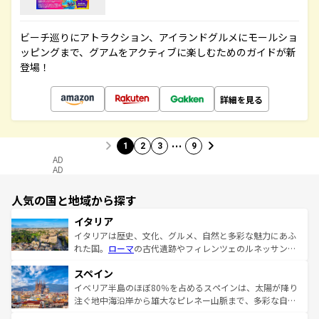
ビーチ巡りにアトラクション、アイランドグルメにモールショ
ッピングまで、グアムをアクティブに楽しむためのガイドが新
登場！
詳細を見る
…
1
2
3
9
AD
AD
人気の国と地域から探す
イタリア
イタリアは歴史、文化、グルメ、自然と多彩な魅力にあふ
れた国。
ローマ
の古代遺跡やフィレンツェのルネッサンス
美術、ヴェネツィアの運河など、歴史あるスポットはもち
スペイン
ろん、トスカーナの美しい田園風景やアマルフィ海岸の絶
景など、自然景観も見逃せない。観光の合間には、本場の
イベリア半島のほぼ80％を占めるスペインは、太陽が降り
ピザやパスタなど、絶品のイタリア料理を堪能することも
注ぐ地中海沿岸から雄大なピレネー山脈まで、多彩な自然
できる。朝目覚めてから夜眠るまで、すべての瞬間を楽し
と文化が詰まったヨーロッパ屈指の旅行先だ。多様な地域