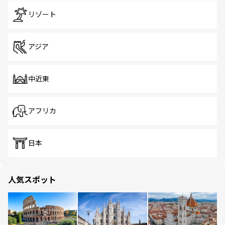
リゾート
アジア
中近東
アフリカ
日本
人気スポット