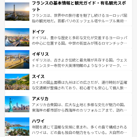
フランスの基本情報と観光ガイド・有名観光スポ
ませてくれるイタリアで、忘れられない旅をしてみよう！
文化が根付くこの国では、情熱的なフラメンコ、熱気あふ
なお、新着のイタリア情報は
コンテンツ一覧
を参照してほ
れる闘牛、そして美味しいタパスが生活の一部となってい
ット
しい。
る。首都マドリードの洗練された雰囲気や、バルセロナの
フランスは、世界中の旅行者を魅了し続けるヨーロッパ屈
アートに溢れた街角から、地方では古代ローマ遺跡や中世
指の観光地だ。首都パリのエッフェル塔やルーブル美術館
の城塞都市、穏やかなビーチリゾートまで多彩な表情を見
といった象徴的なスポットから、田舎町の古風な美しさま
せる。地方によって風土や気候が異なるスペインはその個
ドイツ
で、幅広い魅力が詰まっている。華麗な宮殿、歴史的な大
性で訪れる人を魅了する。 なお、新着のスペイン情報は
コ
聖堂、美しいビーチ、そして豊かな自然が、訪れる者を心
ドイツは、豊かな歴史と多彩な文化が交差するヨーロッパ
ンテンツ一覧
を参照してほしい。
から魅了する。また、フランスは美食の国としても知ら
の中心に位置する国。中世の街並みが残るロマンチック街
れ、フランス料理はユネスコ無形文化遺産にも登録されて
道から、未来を先取りするようなモダンな都市まで多様な
イギリス
いる。シャンパンの発祥地であるランス、プロヴァンスの
顔を持つこの国は、どこを歩いても飽きることがない。ベ
香り高いラベンダー畑など、多彩な楽しみ方が可能だ。さ
ルリンの文化的活気、バイエルン州のアルプスの絶景、そ
イギリスは、古きよき伝統と最先端が共存する国。ウェス
らに、パリ以外の地域にも魅力が溢れており、どの街角に
してライン川沿いのワイン畑といった風景は必見。ビール
トミンスター寺院や大英博物館のようなランドマーク、歴
も豊かな歴史と文化が息づいている。パリ以外の個性あふ
とソーセージを味わいながら地元の人と過ごす楽しい時間
史ある大学都市、美しい丘陵地帯や牧歌的な風景など、エ
れる地方に足を運ぶとそれぞれで全く異なる文化を体験で
スイス
は、お酒好きな人にはぜひ体験してほしい。 なお、新着の
リアごとに異なる魅力がある。また、優雅なアフタヌーン
きるだろう。 なお、新着のフランス情報は
コンテンツ一覧
ドイツ情報は
コンテンツ一覧
を参照してほしい。
ティー、ビール好きにはたまらない英国パブ、サッカー観
スイスの国土面積は九州ほどの広さだが、運行時刻が正確
を参照してほしい。
戦など、本場だからこそできる体験も豊富。イギリスを旅
な交通網が整備されており、初心者でも安心して個人旅行
して楽しみつくそう。 なお、新着のイギリス情報は
コンテ
を楽しめる。日本同様に時刻表どおりの旅が可能だ。中世
アメリカ
ンツ一覧
を参照してほしい。
の建物がそのまま残る町や、スイスならではのユニークな
博物館もあり、アルプス観光だけでなく町歩きも満喫する
アメリカ合衆国は、広大な土地と多様な文化が魅力の国。
ことができる。国民の所得が高いため物価も高いが、旅行
東海岸の都市部から西海岸のカリフォルニアまで、訪れる
者向けの交通パス提供のサービスもあり、うまく活用すれ
場所ごとに異なる風景と体験が待っている。ニューヨーク
ハワイ
ば市内交通費無料で観光を楽しむこともできる。 なお、新
のような巨大都市は、観光、ショッピング、エンターテイ
着のスイス情報は
コンテンツ一覧
を参照してほしい。
ンメントが詰まった刺激的なスポットだ。一方、アメリカ
年間を通じて温暖な気候に恵まれ、多くの島で構成される
西部には大自然が広がり、グランドキャニオンやイエロー
ハワイは、どの島も独自の魅力をもっている。大自然の神