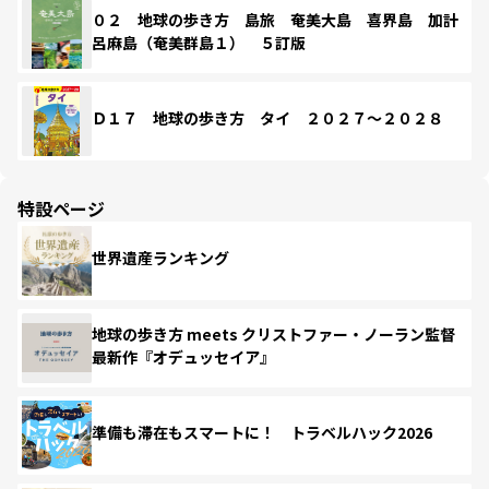
０２ 地球の歩き方 島旅 奄美大島 喜界島 加計
呂麻島（奄美群島１） ５訂版
Ｄ１７ 地球の歩き方 タイ ２０２７～２０２８
特設ページ
世界遺産ランキング
地球の歩き方 meets クリストファー・ノーラン監督
最新作『オデュッセイア』
準備も滞在もスマートに！ トラベルハック2026