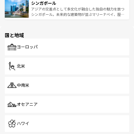
参照してほしい。
シンガポール
激する。気候は一年中温暖で、どの季節にも異なる楽しみ
み、どこを訪れても感動するはず。観光スポットが密集し
が待っている。親しみやすいタイの人々、仏教を中心とし
ており、効率よく見どころを回れるのも魅力。息をのむよ
アジアの交差点として多文化が融合した独自の魅力を放つ
た文化、そして多様な観光資源が、訪れる旅人を魅了し続
うな絶景から文化的な体験まで、香港を存分に楽しみ尽く
シンガポール。未来的な建築物が並ぶマリーナベイ、歴史
ける。 なお、新着のタイ情報は
コンテンツ一覧
を参照して
そう。 なお、新着の香港情報は
コンテンツ一覧
を参照して
と伝統を感じられるエスニックタウン、多数の緑豊かな公
ほしい。
ほしい。
園や自然保護区など、自然が調和した近代的な景観と文化
の多様性あふれるカラフルな町は、どこを歩いても新しい
国と地域
発見がある。さらに、治安のよさや充実した公共交通機関
も、旅行者にとっては魅力的なポイント。グルメも豊富
で、ホーカーズは地元の風情を楽しめる外せないスポット
ヨーロッパ
だ。訪れる人を飽きさせないシンガポールで、多様な魅力
を体感しよう。 なお、新着のシンガポール情報は
コンテン
ツ一覧
を参照してほしい。
北米
中南米
オセアニア
ハワイ