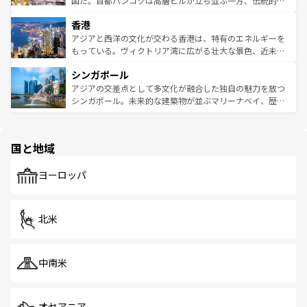
国だ。首都バンコクは高層ビルが立ち並ぶ一方、伝統的な
世界中の食通を魅了してやまないベトナム料理も魅力のひ
寺院や市場がいたるところに点在し、古きよき文化と現代
香港
とつ。フォーやバインミー、ベトナムコーヒーなどは、ぜ
の活気が交差している。北部ではチェンマイなどの山岳地
ひ現地で味わいたい。どの地域を訪れてもあたたかい人々
帯で自然と触れ合い、南部ではプーケットやクラビの美し
アジアと西洋の文化が交わる香港は、特有のエネルギーを
が旅行者を迎えてくれるので、きっと忘れられない旅にな
いビーチでリゾート気分を楽しむことができる。タイ料理
もっている。ヴィクトリア湾に広がる壮大な景色、近未来
るはずだ。 なお、新着のベトナム情報は
コンテンツ一覧
を
は世界的に有名で、屋台から高級レストランまで味覚を刺
的なアートスポット、そして歴史と現代が融合した町並
参照してほしい。
シンガポール
激する。気候は一年中温暖で、どの季節にも異なる楽しみ
み、どこを訪れても感動するはず。観光スポットが密集し
が待っている。親しみやすいタイの人々、仏教を中心とし
ており、効率よく見どころを回れるのも魅力。息をのむよ
アジアの交差点として多文化が融合した独自の魅力を放つ
た文化、そして多様な観光資源が、訪れる旅人を魅了し続
うな絶景から文化的な体験まで、香港を存分に楽しみ尽く
シンガポール。未来的な建築物が並ぶマリーナベイ、歴史
ける。 なお、新着のタイ情報は
コンテンツ一覧
を参照して
そう。 なお、新着の香港情報は
コンテンツ一覧
を参照して
と伝統を感じられるエスニックタウン、多数の緑豊かな公
ほしい。
ほしい。
園や自然保護区など、自然が調和した近代的な景観と文化
の多様性あふれるカラフルな町は、どこを歩いても新しい
国と地域
発見がある。さらに、治安のよさや充実した公共交通機関
も、旅行者にとっては魅力的なポイント。グルメも豊富
で、ホーカーズは地元の風情を楽しめる外せないスポット
ヨーロッパ
だ。訪れる人を飽きさせないシンガポールで、多様な魅力
を体感しよう。 なお、新着のシンガポール情報は
コンテン
ツ一覧
を参照してほしい。
北米
中南米