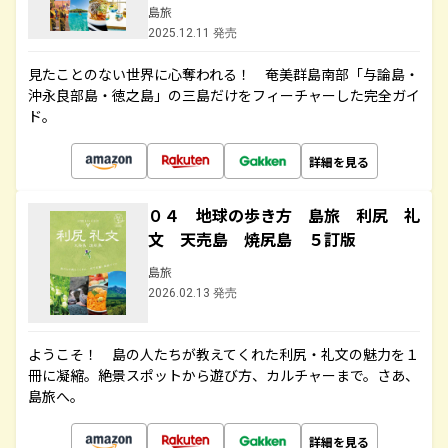
島旅
2025.12.11 発売
見たことのない世界に心奪われる！ 奄美群島南部「与論島・
沖永良部島・徳之島」の三島だけをフィーチャーした完全ガイ
ド。
詳細を見る
０４ 地球の歩き方 島旅 利尻 礼
文 天売島 焼尻島 ５訂版
島旅
2026.02.13 発売
ようこそ！ 島の人たちが教えてくれた利尻・礼文の魅力を１
冊に凝縮。絶景スポットから遊び方、カルチャーまで。さあ、
島旅へ。
詳細を見る