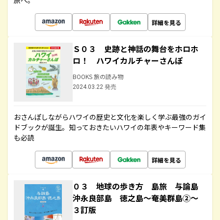
旅へ。
詳細を見る
Ｓ０３ 史跡と神話の舞台をホロホ
ロ！ ハワイカルチャーさんぽ
BOOKS 旅の読み物
2024.03.22 発売
おさんぽしながらハワイの歴史と文化を楽しく学ぶ最強のガイ
ドブックが誕生。知っておきたいハワイの年表やキーワード集
も必読
詳細を見る
０３ 地球の歩き方 島旅 与論島
沖永良部島 徳之島～奄美群島②～
３訂版