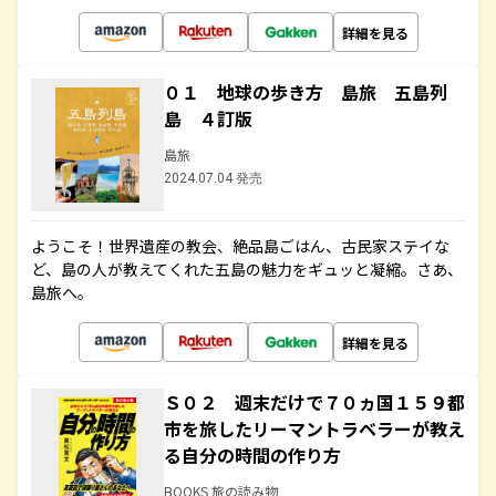
詳細を見る
０１ 地球の歩き方 島旅 五島列
島 ４訂版
島旅
2024.07.04 発売
ようこそ！世界遺産の教会、絶品島ごはん、古民家ステイな
ど、島の人が教えてくれた五島の魅力をギュッと凝縮。さあ、
島旅へ。
詳細を見る
Ｓ０２ 週末だけで７０ヵ国１５９都
市を旅したリーマントラベラーが教え
る自分の時間の作り方
BOOKS 旅の読み物