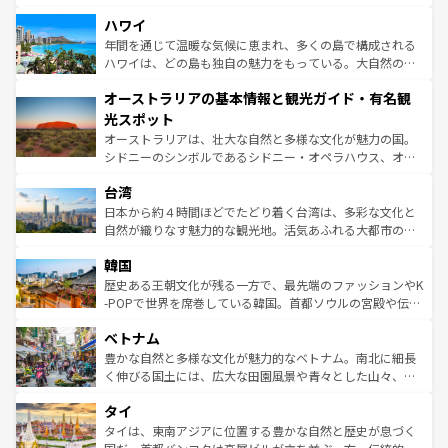
ば市内交通費無料で観光を楽しむこともできる。 なお、新
場所ごとに異なる風景と体験が待っている。ニューヨーク
着のスイス情報は
コンテンツ一覧
を参照してほしい。
ハワイ
のような巨大都市は、観光、ショッピング、エンターテイ
ンメントが詰まった刺激的なスポットだ。一方、アメリカ
年間を通じて温暖な気候に恵まれ、多くの島で構成される
西部には大自然が広がり、グランドキャニオンやイエロー
ハワイは、どの島も独自の魅力をもっている。大自然の神
ストーン国立公園といった絶景が堪能できる。さらに、南
秘を感じたいなら、火山が生み出した壮大な景観を誇るハ
オーストラリアの基本情報と観光ガイド・有名観
部のニューオーリンズでは、音楽と美食が融合した独特の
ワイ島は見逃せない。また、定番の観光地といえばオアフ
文化が魅力。旅行者はアメリカの各地域で異なる魅力を楽
島だが、静かな自然を求めるならマウイ島やカウアイ島が
光スポット
しみながら、その多様性と豊かな歴史を感じることができ
おすすめ。エメラルドグリーンに輝く海をはじめ、豊かな
オーストラリアは、壮大な自然と多様な文化が魅力の国。
るだろう。車でのロードトリップや列車の旅も、アメリカ
文化や歴史が息づいている。「アロハスピリット」と呼ば
シドニーのシンボルであるシドニー・オペラハウス、オー
ならではの贅沢な旅のスタイルだ。 なお、新着のアメリカ
れるおもてなしの心で訪れる人々を迎えてくれるハワイの
ストラリア東海岸北部に広がる大サンゴ礁地帯グレートバ
情報は
コンテンツ一覧
を参照してほしい。
人々、おいしいローカルフードやハワイアンミュージッ
台湾
リアリーフや大陸中央部にそびえるウルル（エアーズロッ
ク、伝統的なフラダンスなど、すべてがハワイの魅力を彩
ク）、タスマニアの美しい原生林やケアンズの熱帯雨林な
日本から約４時間ほどでたどり着く台湾は、多彩な文化と
っている。訪れるたびに新しい発見と感動が待っているハ
ど、見どころがたくさん。また、カフェやワイン、オージ
自然が織りなす魅力的な観光地。活気あふれる大都市の台
ワイを、存分に味わってほしい。 なお、新着のハワイ情報
ービーフなどの食文化も豊かで、美味しいものであふれて
北やノスタルジックな町並みが人気な九份（ジォウフェ
は
コンテンツ一覧
を参照してほしい。
韓国
いる。アクティビティも充実しており、サーフィンやダイ
ン）、静ひつな山岳地帯である台湾東部など、都市の喧騒
ビング、ハイキングなど、アウトドア好きにはたまらな
と山間の静けさが共存しており、訪れる人に新しい発見と
歴史ある王朝文化が残る一方で、最先端のファッションやK
い。オーストラリアの多彩な魅力を存分に味わいつくそ
驚きをもたらしてくれる。また、奥深い台湾の食文化も魅
-POPで世界を席巻している韓国。首都ソウルの宮殿や伝統
う。 なお、新着のオーストラリア情報は
コンテンツ一覧
を
力で、夜市などの屋台グルメから高級料理、ヘルシーで美
家屋が並ぶエリアでは韓国の歴史と文化に浸ることがで
参照してほしい。
ベトナム
容にもいいと評判のスイーツなど、バラエティ豊かな料理
き、地方に足を延ばせば四季折々の自然美を楽しむことが
が味わえる。 なお、新着の台湾情報は
コンテンツ一覧
を参
できる。そして、キムチや焼肉、絶品のストリートフード
豊かな自然と多様な文化が魅力的なベトナム。南北に細長
照してほしい。
まで、さまざまな韓国料理が待っている。夜には、韓国な
く伸びる国土には、広大な田園風景や青々とした山々、世
らではのナイトライフも堪能できる。あたたかいホスピタ
界遺産に登録された壮大な自然景観が点在し、都市部では
タイ
リティに包まれながら、韓国の多彩な魅力を心ゆくまで味
急速な発展と共に伝統が息づく。ハノイの古い町並みやホ
わってみてほしい。 なお、新着の韓国情報は
コンテンツ一
ーチミン市のフランス統治時代の建物も、独特の雰囲気を
タイは、東南アジアに位置する豊かな自然と歴史が息づく
覧
を参照してほしい。
醸し出している。また、バラエティの豊かさとおいしさで