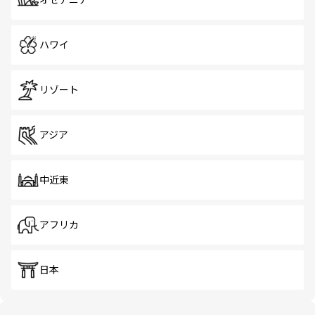
オセアニア
ハワイ
リゾート
アジア
中近東
アフリカ
日本