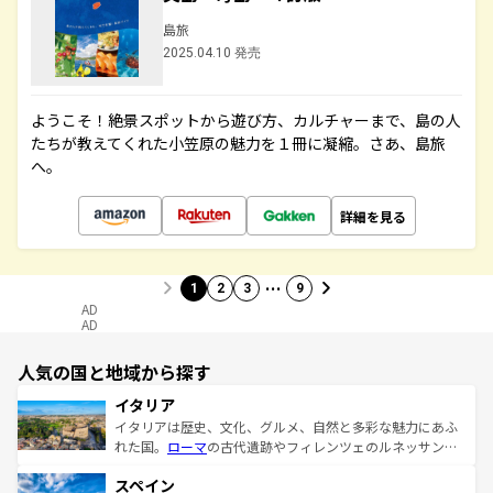
島旅
2025.04.10 発売
ようこそ！絶景スポットから遊び方、カルチャーまで、島の人
たちが教えてくれた小笠原の魅力を１冊に凝縮。さあ、島旅
へ。
詳細を見る
…
1
2
3
9
AD
AD
人気の国と地域から探す
イタリア
イタリアは歴史、文化、グルメ、自然と多彩な魅力にあふ
れた国。
ローマ
の古代遺跡やフィレンツェのルネッサンス
美術、ヴェネツィアの運河など、歴史あるスポットはもち
スペイン
ろん、トスカーナの美しい田園風景やアマルフィ海岸の絶