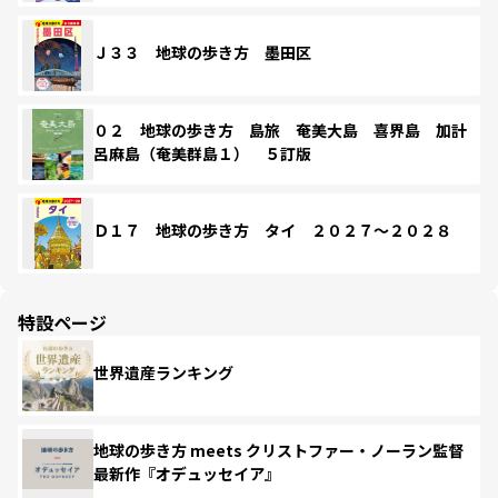
Ｊ３３ 地球の歩き方 墨田区
０２ 地球の歩き方 島旅 奄美大島 喜界島 加計
呂麻島（奄美群島１） ５訂版
Ｄ１７ 地球の歩き方 タイ ２０２７～２０２８
特設ページ
世界遺産ランキング
地球の歩き方 meets クリストファー・ノーラン監督
最新作『オデュッセイア』