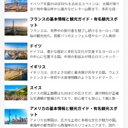
景など、自然景観も見逃せない。観光の合間には、本場の
イベリア半島のほぼ80％を占めるスペインは、太陽が降り
ピザやパスタなど、絶品のイタリア料理を堪能することも
注ぐ地中海沿岸から雄大なピレネー山脈まで、多彩な自然
できる。朝目覚めてから夜眠るまで、すべての瞬間を楽し
と文化が詰まったヨーロッパ屈指の旅行先だ。多様な地域
フランスの基本情報と観光ガイド・有名観光スポ
ませてくれるイタリアで、忘れられない旅をしてみよう！
文化が根付くこの国では、情熱的なフラメンコ、熱気あふ
なお、新着のイタリア情報は
コンテンツ一覧
を参照してほ
れる闘牛、そして美味しいタパスが生活の一部となってい
ット
しい。
る。首都マドリードの洗練された雰囲気や、バルセロナの
フランスは、世界中の旅行者を魅了し続けるヨーロッパ屈
アートに溢れた街角から、地方では古代ローマ遺跡や中世
指の観光地だ。首都パリのエッフェル塔やルーブル美術館
の城塞都市、穏やかなビーチリゾートまで多彩な表情を見
といった象徴的なスポットから、田舎町の古風な美しさま
せる。地方によって風土や気候が異なるスペインはその個
ドイツ
で、幅広い魅力が詰まっている。華麗な宮殿、歴史的な大
性で訪れる人を魅了する。 なお、新着のスペイン情報は
コ
聖堂、美しいビーチ、そして豊かな自然が、訪れる者を心
ドイツは、豊かな歴史と多彩な文化が交差するヨーロッパ
ンテンツ一覧
を参照してほしい。
から魅了する。また、フランスは美食の国としても知ら
の中心に位置する国。中世の街並みが残るロマンチック街
れ、フランス料理はユネスコ無形文化遺産にも登録されて
道から、未来を先取りするようなモダンな都市まで多様な
イギリス
いる。シャンパンの発祥地であるランス、プロヴァンスの
顔を持つこの国は、どこを歩いても飽きることがない。ベ
香り高いラベンダー畑など、多彩な楽しみ方が可能だ。さ
ルリンの文化的活気、バイエルン州のアルプスの絶景、そ
イギリスは、古きよき伝統と最先端が共存する国。ウェス
らに、パリ以外の地域にも魅力が溢れており、どの街角に
してライン川沿いのワイン畑といった風景は必見。ビール
トミンスター寺院や大英博物館のようなランドマーク、歴
も豊かな歴史と文化が息づいている。パリ以外の個性あふ
とソーセージを味わいながら地元の人と過ごす楽しい時間
史ある大学都市、美しい丘陵地帯や牧歌的な風景など、エ
れる地方に足を運ぶとそれぞれで全く異なる文化を体験で
スイス
は、お酒好きな人にはぜひ体験してほしい。 なお、新着の
リアごとに異なる魅力がある。また、優雅なアフタヌーン
きるだろう。 なお、新着のフランス情報は
コンテンツ一覧
ドイツ情報は
コンテンツ一覧
を参照してほしい。
ティー、ビール好きにはたまらない英国パブ、サッカー観
スイスの国土面積は九州ほどの広さだが、運行時刻が正確
を参照してほしい。
戦など、本場だからこそできる体験も豊富。イギリスを旅
な交通網が整備されており、初心者でも安心して個人旅行
して楽しみつくそう。 なお、新着のイギリス情報は
コンテ
を楽しめる。日本同様に時刻表どおりの旅が可能だ。中世
アメリカの基本情報と観光ガイド・有名観光スポ
ンツ一覧
を参照してほしい。
の建物がそのまま残る町や、スイスならではのユニークな
博物館もあり、アルプス観光だけでなく町歩きも満喫する
ット
ことができる。国民の所得が高いため物価も高いが、旅行
アメリカ合衆国は、広大な土地と多様な文化が魅力の国。
者向けの交通パス提供のサービスもあり、うまく活用すれ
東海岸の都市部から西海岸のカリフォルニアまで、訪れる