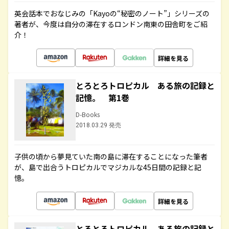
英会話本でおなじみの「Kayoの“秘密のノート”」シリーズの
著者が、今度は自分の滞在するロンドン南東の田舎町をご紹
介！
詳細を見る
とろとろトロピカル ある旅の記録と
記憶。 第1巻
D-Books
2018.03.29 発売
子供の頃から夢見ていた南の島に滞在することになった筆者
が、島で出合うトロピカルでマジカルな45日間の記録と記
憶。
詳細を見る
とろとろトロピカル ある旅の記録と