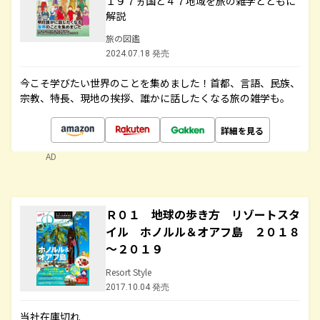
１９７ヵ国と４７地域を旅の雑学とともに
解説
旅の図鑑
2024.07.18 発売
今こそ学びたい世界のことを集めました！首都、言語、民族、
宗教、特長、現地の挨拶、誰かに話したくなる旅の雑学も。
詳細を見る
AD
Ｒ０１ 地球の歩き方 リゾートスタ
イル ホノルル＆オアフ島 ２０１８
～２０１９
Resort Style
2017.10.04 発売
当社在庫切れ