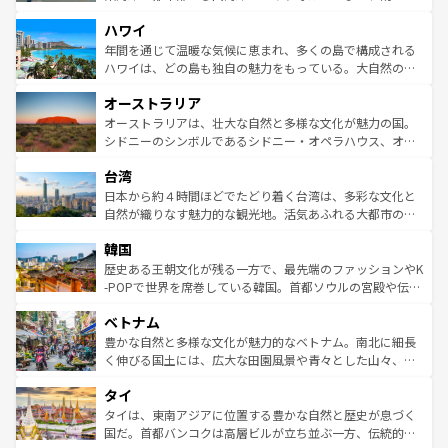
者向けの交通パス提供のサービスもあり、うまく活用すれ
場所ごとに異なる風景と体験が待っている。ニューヨーク
ハワイ
ば市内交通費無料で観光を楽しむこともできる。 なお、新
のような巨大都市は、観光、ショッピング、エンターテイ
着のスイス情報は
コンテンツ一覧
を参照してほしい。
ンメントが詰まった刺激的なスポットだ。一方、アメリカ
年間を通じて温暖な気候に恵まれ、多くの島で構成される
西部には大自然が広がり、グランドキャニオンやイエロー
ハワイは、どの島も独自の魅力をもっている。大自然の神
ストーン国立公園といった絶景が堪能できる。さらに、南
秘を感じたいなら、火山が生み出した壮大な景観を誇るハ
オーストラリア
部のニューオーリンズでは、音楽と美食が融合した独特の
ワイ島は見逃せない。また、定番の観光地といえばオアフ
文化が魅力。旅行者はアメリカの各地域で異なる魅力を楽
島だが、静かな自然を求めるならマウイ島やカウアイ島が
オーストラリアは、壮大な自然と多様な文化が魅力の国。
しみながら、その多様性と豊かな歴史を感じることができ
おすすめ。エメラルドグリーンに輝く海をはじめ、豊かな
シドニーのシンボルであるシドニー・オペラハウス、オー
るだろう。車でのロードトリップや列車の旅も、アメリカ
文化や歴史が息づいている。「アロハスピリット」と呼ば
ストラリア東海岸北部に広がる大サンゴ礁地帯グレートバ
ならではの贅沢な旅のスタイルだ。 なお、新着のアメリカ
台湾
れるおもてなしの心で訪れる人々を迎えてくれるハワイの
リアリーフや大陸中央部にそびえるウルル（エアーズロッ
情報は
コンテンツ一覧
を参照してほしい。
人々、おいしいローカルフードやハワイアンミュージッ
ク）、タスマニアの美しい原生林やケアンズの熱帯雨林な
日本から約４時間ほどでたどり着く台湾は、多彩な文化と
ク、伝統的なフラダンスなど、すべてがハワイの魅力を彩
ど、見どころがたくさん。また、カフェやワイン、オージ
自然が織りなす魅力的な観光地。活気あふれる大都市の台
っている。訪れるたびに新しい発見と感動が待っているハ
ービーフなどの食文化も豊かで、美味しいものであふれて
北やノスタルジックな町並みが人気な九份（ジォウフェ
ワイを、存分に味わってほしい。 なお、新着のハワイ情報
韓国
いる。アクティビティも充実しており、サーフィンやダイ
ン）、静ひつな山岳地帯である台湾東部など、都市の喧騒
は
コンテンツ一覧
を参照してほしい。
ビング、ハイキングなど、アウトドア好きにはたまらな
と山間の静けさが共存しており、訪れる人に新しい発見と
歴史ある王朝文化が残る一方で、最先端のファッションやK
い。オーストラリアの多彩な魅力を存分に味わいつくそ
驚きをもたらしてくれる。また、奥深い台湾の食文化も魅
-POPで世界を席巻している韓国。首都ソウルの宮殿や伝統
う。 なお、新着のオーストラリア情報は
コンテンツ一覧
を
力で、夜市などの屋台グルメから高級料理、ヘルシーで美
家屋が並ぶエリアでは韓国の歴史と文化に浸ることがで
参照してほしい。
ベトナム
容にもいいと評判のスイーツなど、バラエティ豊かな料理
き、地方に足を延ばせば四季折々の自然美を楽しむことが
が味わえる。 なお、新着の台湾情報は
コンテンツ一覧
を参
できる。そして、キムチや焼肉、絶品のストリートフード
豊かな自然と多様な文化が魅力的なベトナム。南北に細長
照してほしい。
まで、さまざまな韓国料理が待っている。夜には、韓国な
く伸びる国土には、広大な田園風景や青々とした山々、世
らではのナイトライフも堪能できる。あたたかいホスピタ
界遺産に登録された壮大な自然景観が点在し、都市部では
タイ
リティに包まれながら、韓国の多彩な魅力を心ゆくまで味
急速な発展と共に伝統が息づく。ハノイの古い町並みやホ
わってみてほしい。 なお、新着の韓国情報は
コンテンツ一
ーチミン市のフランス統治時代の建物も、独特の雰囲気を
タイは、東南アジアに位置する豊かな自然と歴史が息づく
覧
を参照してほしい。
醸し出している。また、バラエティの豊かさとおいしさで
国だ。首都バンコクは高層ビルが立ち並ぶ一方、伝統的な