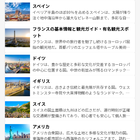
美術、ヴェネツィアの運河など、歴史あるスポットはもち
スペイン
ろん、トスカーナの美しい田園風景やアマルフィ海岸の絶
景など、自然景観も見逃せない。観光の合間には、本場の
イベリア半島のほぼ80％を占めるスペインは、太陽が降り
ピザやパスタなど、絶品のイタリア料理を堪能することも
注ぐ地中海沿岸から雄大なピレネー山脈まで、多彩な自然
できる。朝目覚めてから夜眠るまで、すべての瞬間を楽し
と文化が詰まったヨーロッパ屈指の旅行先だ。多様な地域
フランスの基本情報と観光ガイド・有名観光スポ
ませてくれるイタリアで、忘れられない旅をしてみよう！
文化が根付くこの国では、情熱的なフラメンコ、熱気あふ
なお、新着のイタリア情報は
コンテンツ一覧
を参照してほ
れる闘牛、そして美味しいタパスが生活の一部となってい
ット
しい。
る。首都マドリードの洗練された雰囲気や、バルセロナの
フランスは、世界中の旅行者を魅了し続けるヨーロッパ屈
アートに溢れた街角から、地方では古代ローマ遺跡や中世
指の観光地だ。首都パリのエッフェル塔やルーブル美術館
の城塞都市、穏やかなビーチリゾートまで多彩な表情を見
といった象徴的なスポットから、田舎町の古風な美しさま
せる。地方によって風土や気候が異なるスペインはその個
ドイツ
で、幅広い魅力が詰まっている。華麗な宮殿、歴史的な大
性で訪れる人を魅了する。 なお、新着のスペイン情報は
コ
聖堂、美しいビーチ、そして豊かな自然が、訪れる者を心
ドイツは、豊かな歴史と多彩な文化が交差するヨーロッパ
ンテンツ一覧
を参照してほしい。
から魅了する。また、フランスは美食の国としても知ら
の中心に位置する国。中世の街並みが残るロマンチック街
れ、フランス料理はユネスコ無形文化遺産にも登録されて
道から、未来を先取りするようなモダンな都市まで多様な
イギリス
いる。シャンパンの発祥地であるランス、プロヴァンスの
顔を持つこの国は、どこを歩いても飽きることがない。ベ
香り高いラベンダー畑など、多彩な楽しみ方が可能だ。さ
ルリンの文化的活気、バイエルン州のアルプスの絶景、そ
イギリスは、古きよき伝統と最先端が共存する国。ウェス
らに、パリ以外の地域にも魅力が溢れており、どの街角に
してライン川沿いのワイン畑といった風景は必見。ビール
トミンスター寺院や大英博物館のようなランドマーク、歴
も豊かな歴史と文化が息づいている。パリ以外の個性あふ
とソーセージを味わいながら地元の人と過ごす楽しい時間
史ある大学都市、美しい丘陵地帯や牧歌的な風景など、エ
れる地方に足を運ぶとそれぞれで全く異なる文化を体験で
スイス
は、お酒好きな人にはぜひ体験してほしい。 なお、新着の
リアごとに異なる魅力がある。また、優雅なアフタヌーン
きるだろう。 なお、新着のフランス情報は
コンテンツ一覧
ドイツ情報は
コンテンツ一覧
を参照してほしい。
ティー、ビール好きにはたまらない英国パブ、サッカー観
スイスの国土面積は九州ほどの広さだが、運行時刻が正確
を参照してほしい。
戦など、本場だからこそできる体験も豊富。イギリスを旅
な交通網が整備されており、初心者でも安心して個人旅行
して楽しみつくそう。 なお、新着のイギリス情報は
コンテ
を楽しめる。日本同様に時刻表どおりの旅が可能だ。中世
アメリカ
ンツ一覧
を参照してほしい。
の建物がそのまま残る町や、スイスならではのユニークな
博物館もあり、アルプス観光だけでなく町歩きも満喫する
アメリカ合衆国は、広大な土地と多様な文化が魅力の国。
ことができる。国民の所得が高いため物価も高いが、旅行
東海岸の都市部から西海岸のカリフォルニアまで、訪れる