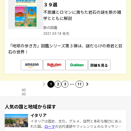
３９選
不思議とロマンに満ちた岩石の謎を旅の雑
学とともに解説
旅の図鑑
2021.03.18 発売
「地球の歩き方」図鑑シリーズ第３弾は、謎だらけの奇岩と巨
石の世界！
詳細を見る
…
1
2
3
11
AD
AD
人気の国と地域から探す
イタリア
イタリアは歴史、文化、グルメ、自然と多彩な魅力にあふ
れた国。
ローマ
の古代遺跡やフィレンツェのルネッサンス