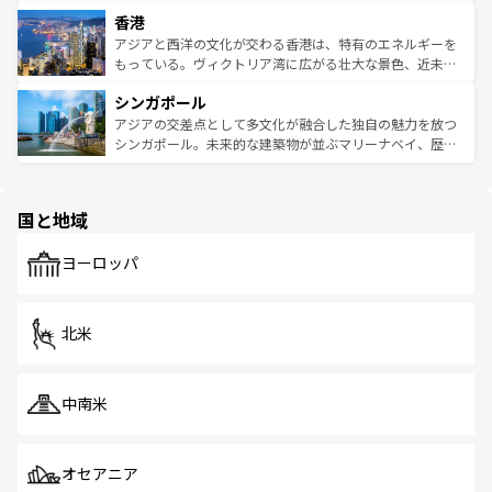
世界中の食通を魅了してやまないベトナム料理も魅力のひ
寺院や市場がいたるところに点在し、古きよき文化と現代
香港
とつ。フォーやバインミー、ベトナムコーヒーなどは、ぜ
の活気が交差している。北部ではチェンマイなどの山岳地
ひ現地で味わいたい。どの地域を訪れてもあたたかい人々
帯で自然と触れ合い、南部ではプーケットやクラビの美し
アジアと西洋の文化が交わる香港は、特有のエネルギーを
が旅行者を迎えてくれるので、きっと忘れられない旅にな
いビーチでリゾート気分を楽しむことができる。タイ料理
もっている。ヴィクトリア湾に広がる壮大な景色、近未来
るはずだ。 なお、新着のベトナム情報は
コンテンツ一覧
を
は世界的に有名で、屋台から高級レストランまで味覚を刺
的なアートスポット、そして歴史と現代が融合した町並
参照してほしい。
シンガポール
激する。気候は一年中温暖で、どの季節にも異なる楽しみ
み、どこを訪れても感動するはず。観光スポットが密集し
が待っている。親しみやすいタイの人々、仏教を中心とし
ており、効率よく見どころを回れるのも魅力。息をのむよ
アジアの交差点として多文化が融合した独自の魅力を放つ
た文化、そして多様な観光資源が、訪れる旅人を魅了し続
うな絶景から文化的な体験まで、香港を存分に楽しみ尽く
シンガポール。未来的な建築物が並ぶマリーナベイ、歴史
ける。 なお、新着のタイ情報は
コンテンツ一覧
を参照して
そう。 なお、新着の香港情報は
コンテンツ一覧
を参照して
と伝統を感じられるエスニックタウン、多数の緑豊かな公
ほしい。
ほしい。
園や自然保護区など、自然が調和した近代的な景観と文化
の多様性あふれるカラフルな町は、どこを歩いても新しい
国と地域
発見がある。さらに、治安のよさや充実した公共交通機関
も、旅行者にとっては魅力的なポイント。グルメも豊富
で、ホーカーズは地元の風情を楽しめる外せないスポット
ヨーロッパ
だ。訪れる人を飽きさせないシンガポールで、多様な魅力
を体感しよう。 なお、新着のシンガポール情報は
コンテン
ツ一覧
を参照してほしい。
北米
中南米
オセアニア