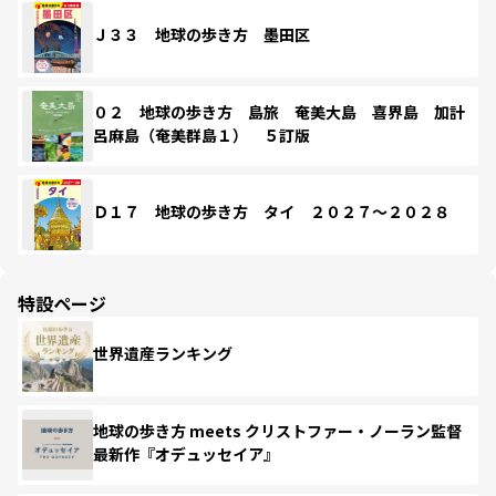
Ｊ３３ 地球の歩き方 墨田区
０２ 地球の歩き方 島旅 奄美大島 喜界島 加計
呂麻島（奄美群島１） ５訂版
Ｄ１７ 地球の歩き方 タイ ２０２７～２０２８
特設ページ
世界遺産ランキング
地球の歩き方 meets クリストファー・ノーラン監督
最新作『オデュッセイア』