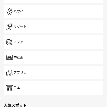
ハワイ
リゾート
アジア
中近東
アフリカ
日本
人気スポット