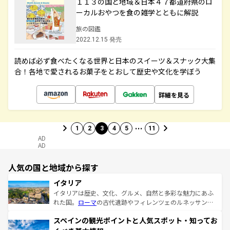
１１３の国と地域＆日本４７都道府県のロ
ーカルおやつを食の雑学とともに解説
旅の図鑑
2022.12.15 発売
読めば必ず食べたくなる世界と日本のスイーツ＆スナック大集
合！各地で愛されるお菓子をとおして歴史や文化を学ぼう
詳細を見る
…
1
2
3
4
5
11
AD
AD
人気の国と地域から探す
イタリア
イタリアは歴史、文化、グルメ、自然と多彩な魅力にあふ
れた国。
ローマ
の古代遺跡やフィレンツェのルネッサンス
美術、ヴェネツィアの運河など、歴史あるスポットはもち
スペインの観光ポイントと人気スポット・知ってお
ろん、トスカーナの美しい田園風景やアマルフィ海岸の絶
景など、自然景観も見逃せない。観光の合間には、本場の