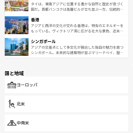
わってみてほしい。 なお、新着の韓国情報は
コンテンツ一
ーチミン市のフランス統治時代の建物も、独特の雰囲気を
タイは、東南アジアに位置する豊かな自然と歴史が息づく
覧
を参照してほしい。
醸し出している。また、バラエティの豊かさとおいしさで
国だ。首都バンコクは高層ビルが立ち並ぶ一方、伝統的な
世界中の食通を魅了してやまないベトナム料理も魅力のひ
寺院や市場がいたるところに点在し、古きよき文化と現代
香港
とつ。フォーやバインミー、ベトナムコーヒーなどは、ぜ
の活気が交差している。北部ではチェンマイなどの山岳地
ひ現地で味わいたい。どの地域を訪れてもあたたかい人々
帯で自然と触れ合い、南部ではプーケットやクラビの美し
アジアと西洋の文化が交わる香港は、特有のエネルギーを
が旅行者を迎えてくれるので、きっと忘れられない旅にな
いビーチでリゾート気分を楽しむことができる。タイ料理
もっている。ヴィクトリア湾に広がる壮大な景色、近未来
るはずだ。 なお、新着のベトナム情報は
コンテンツ一覧
を
は世界的に有名で、屋台から高級レストランまで味覚を刺
的なアートスポット、そして歴史と現代が融合した町並
参照してほしい。
シンガポール
激する。気候は一年中温暖で、どの季節にも異なる楽しみ
み、どこを訪れても感動するはず。観光スポットが密集し
が待っている。親しみやすいタイの人々、仏教を中心とし
ており、効率よく見どころを回れるのも魅力。息をのむよ
アジアの交差点として多文化が融合した独自の魅力を放つ
た文化、そして多様な観光資源が、訪れる旅人を魅了し続
うな絶景から文化的な体験まで、香港を存分に楽しみ尽く
シンガポール。未来的な建築物が並ぶマリーナベイ、歴史
ける。 なお、新着のタイ情報は
コンテンツ一覧
を参照して
そう。 なお、新着の香港情報は
コンテンツ一覧
を参照して
と伝統を感じられるエスニックタウン、多数の緑豊かな公
ほしい。
ほしい。
園や自然保護区など、自然が調和した近代的な景観と文化
の多様性あふれるカラフルな町は、どこを歩いても新しい
国と地域
発見がある。さらに、治安のよさや充実した公共交通機関
も、旅行者にとっては魅力的なポイント。グルメも豊富
で、ホーカーズは地元の風情を楽しめる外せないスポット
ヨーロッパ
だ。訪れる人を飽きさせないシンガポールで、多様な魅力
を体感しよう。 なお、新着のシンガポール情報は
コンテン
ツ一覧
を参照してほしい。
北米
中南米