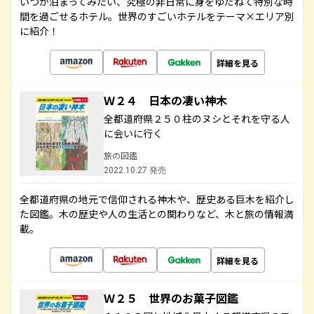
いつか泊まってみたい、究極の非日常に身をゆだねて特別な時
間を過ごせるホテル。世界のすごいホテルをテーマ×エリア別
に紹介！
詳細を見る
Ｗ２４ 日本の凄い神木
全都道府県２５０柱のヌシとそれを守る人
に会いに行く
旅の図鑑
2022.10.27 発売
全都道府県の地元で信仰される神木や、歴史ある巨木を紹介し
た図鑑。木の歴史や人の生活との関わりなど、木と旅の情報満
載。
詳細を見る
Ｗ２５ 世界のお菓子図鑑