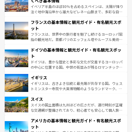
くべき基本情報
ピザやパスタなど、絶品のイタリア料理を堪能することも
イベリア半島のほぼ80％を占めるスペインは、太陽が降り
できる。朝目覚めてから夜眠るまで、すべての瞬間を楽し
注ぐ地中海沿岸から雄大なピレネー山脈まで、多彩な自然
ませてくれるイタリアで、忘れられない旅をしてみよう！
と文化が詰まったヨーロッパ屈指の旅行先だ。多様な地域
なお、新着のイタリア情報は
コンテンツ一覧
を参照してほ
フランスの基本情報と観光ガイド・有名観光スポ
文化が根付くこの国では、情熱的なフラメンコ、熱気あふ
しい。
れる闘牛、そして美味しいタパスが生活の一部となってい
ット
る。首都マドリードの洗練された雰囲気や、バルセロナの
フランスは、世界中の旅行者を魅了し続けるヨーロッパ屈
アートに溢れた街角から、地方では古代ローマ遺跡や中世
指の観光地だ。首都パリのエッフェル塔やルーブル美術館
の城塞都市、穏やかなビーチリゾートまで多彩な表情を見
といった象徴的なスポットから、田舎町の古風な美しさま
せる。地方によって風土や気候が異なるスペインはその個
ドイツの基本情報と観光ガイド・有名観光スポッ
で、幅広い魅力が詰まっている。華麗な宮殿、歴史的な大
性で訪れる人を魅了する。 なお、新着のスペイン情報は
コ
聖堂、美しいビーチ、そして豊かな自然が、訪れる者を心
ト
ンテンツ一覧
を参照してほしい。
から魅了する。また、フランスは美食の国としても知ら
ドイツは、豊かな歴史と多彩な文化が交差するヨーロッパ
れ、フランス料理はユネスコ無形文化遺産にも登録されて
の中心に位置する国。中世の街並みが残るロマンチック街
いる。シャンパンの発祥地であるランス、プロヴァンスの
道から、未来を先取りするようなモダンな都市まで多様な
香り高いラベンダー畑など、多彩な楽しみ方が可能だ。さ
イギリス
顔を持つこの国は、どこを歩いても飽きることがない。ベ
らに、パリ以外の地域にも魅力が溢れており、どの街角に
ルリンの文化的活気、バイエルン州のアルプスの絶景、そ
イギリスは、古きよき伝統と最先端が共存する国。ウェス
も豊かな歴史と文化が息づいている。パリ以外の個性あふ
してライン川沿いのワイン畑といった風景は必見。ビール
トミンスター寺院や大英博物館のようなランドマーク、歴
れる地方に足を運ぶとそれぞれで全く異なる文化を体験で
とソーセージを味わいながら地元の人と過ごす楽しい時間
史ある大学都市、美しい丘陵地帯や牧歌的な風景など、エ
きるだろう。 なお、新着のフランス情報は
コンテンツ一覧
スイス
は、お酒好きな人にはぜひ体験してほしい。 なお、新着の
リアごとに異なる魅力がある。また、優雅なアフタヌーン
を参照してほしい。
ドイツ情報は
コンテンツ一覧
を参照してほしい。
ティー、ビール好きにはたまらない英国パブ、サッカー観
スイスの国土面積は九州ほどの広さだが、運行時刻が正確
戦など、本場だからこそできる体験も豊富。イギリスを旅
な交通網が整備されており、初心者でも安心して個人旅行
して楽しみつくそう。 なお、新着のイギリス情報は
コンテ
を楽しめる。日本同様に時刻表どおりの旅が可能だ。中世
アメリカの基本情報と観光ガイド・有名観光スポ
ンツ一覧
を参照してほしい。
の建物がそのまま残る町や、スイスならではのユニークな
博物館もあり、アルプス観光だけでなく町歩きも満喫する
ット
ことができる。国民の所得が高いため物価も高いが、旅行