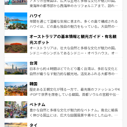
アメリカ合衆国は、広大な土地と多様な文化が魅力の国。
者向けの交通パス提供のサービスもあり、うまく活用すれ
東海岸の都市部から西海岸のカリフォルニアまで、訪れる
ば市内交通費無料で観光を楽しむこともできる。 なお、新
場所ごとに異なる風景と体験が待っている。ニューヨーク
着のスイス情報は
コンテンツ一覧
を参照してほしい。
ハワイ
のような巨大都市は、観光、ショッピング、エンターテイ
ンメントが詰まった刺激的なスポットだ。一方、アメリカ
年間を通じて温暖な気候に恵まれ、多くの島で構成される
西部には大自然が広がり、グランドキャニオンやイエロー
ハワイは、どの島も独自の魅力をもっている。大自然の神
ストーン国立公園といった絶景が堪能できる。さらに、南
秘を感じたいなら、火山が生み出した壮大な景観を誇るハ
オーストラリアの基本情報と観光ガイド・有名観
部のニューオーリンズでは、音楽と美食が融合した独特の
ワイ島は見逃せない。また、定番の観光地といえばオアフ
文化が魅力。旅行者はアメリカの各地域で異なる魅力を楽
島だが、静かな自然を求めるならマウイ島やカウアイ島が
光スポット
しみながら、その多様性と豊かな歴史を感じることができ
おすすめ。エメラルドグリーンに輝く海をはじめ、豊かな
オーストラリアは、壮大な自然と多様な文化が魅力の国。
るだろう。車でのロードトリップや列車の旅も、アメリカ
文化や歴史が息づいている。「アロハスピリット」と呼ば
シドニーのシンボルであるシドニー・オペラハウス、オー
ならではの贅沢な旅のスタイルだ。 なお、新着のアメリカ
れるおもてなしの心で訪れる人々を迎えてくれるハワイの
ストラリア東海岸北部に広がる大サンゴ礁地帯グレートバ
情報は
コンテンツ一覧
を参照してほしい。
人々、おいしいローカルフードやハワイアンミュージッ
台湾
リアリーフや大陸中央部にそびえるウルル（エアーズロッ
ク、伝統的なフラダンスなど、すべてがハワイの魅力を彩
ク）、タスマニアの美しい原生林やケアンズの熱帯雨林な
日本から約４時間ほどでたどり着く台湾は、多彩な文化と
っている。訪れるたびに新しい発見と感動が待っているハ
ど、見どころがたくさん。また、カフェやワイン、オージ
自然が織りなす魅力的な観光地。活気あふれる大都市の台
ワイを、存分に味わってほしい。 なお、新着のハワイ情報
ービーフなどの食文化も豊かで、美味しいものであふれて
北やノスタルジックな町並みが人気な九份（ジォウフェ
は
コンテンツ一覧
を参照してほしい。
韓国
いる。アクティビティも充実しており、サーフィンやダイ
ン）、静ひつな山岳地帯である台湾東部など、都市の喧騒
ビング、ハイキングなど、アウトドア好きにはたまらな
と山間の静けさが共存しており、訪れる人に新しい発見と
歴史ある王朝文化が残る一方で、最先端のファッションやK
い。オーストラリアの多彩な魅力を存分に味わいつくそ
驚きをもたらしてくれる。また、奥深い台湾の食文化も魅
-POPで世界を席巻している韓国。首都ソウルの宮殿や伝統
う。 なお、新着のオーストラリア情報は
コンテンツ一覧
を
力で、夜市などの屋台グルメから高級料理、ヘルシーで美
家屋が並ぶエリアでは韓国の歴史と文化に浸ることがで
参照してほしい。
ベトナム
容にもいいと評判のスイーツなど、バラエティ豊かな料理
き、地方に足を延ばせば四季折々の自然美を楽しむことが
が味わえる。 なお、新着の台湾情報は
コンテンツ一覧
を参
できる。そして、キムチや焼肉、絶品のストリートフード
豊かな自然と多様な文化が魅力的なベトナム。南北に細長
照してほしい。
まで、さまざまな韓国料理が待っている。夜には、韓国な
く伸びる国土には、広大な田園風景や青々とした山々、世
らではのナイトライフも堪能できる。あたたかいホスピタ
界遺産に登録された壮大な自然景観が点在し、都市部では
タイ
リティに包まれながら、韓国の多彩な魅力を心ゆくまで味
急速な発展と共に伝統が息づく。ハノイの古い町並みやホ