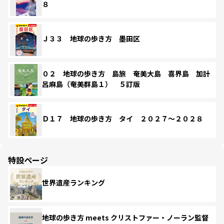
８
Ｊ３３ 地球の歩き方 墨田区
０２ 地球の歩き方 島旅 奄美大島 喜界島 加計
呂麻島（奄美群島１） ５訂版
Ｄ１７ 地球の歩き方 タイ ２０２７～２０２８
特設ページ
世界遺産ランキング
地球の歩き方 meets クリストファー・ノーラン監督