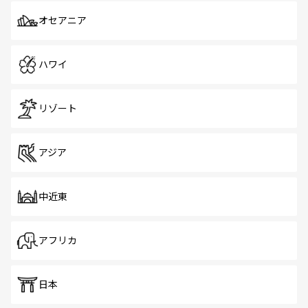
オセアニア
ハワイ
リゾート
アジア
中近東
アフリカ
日本