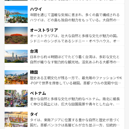
者向けの交通パス提供のサービスもあり、うまく活用すれ
場所ごとに異なる風景と体験が待っている。ニューヨーク
ハワイ
ば市内交通費無料で観光を楽しむこともできる。 なお、新
のような巨大都市は、観光、ショッピング、エンターテイ
着のスイス情報は
コンテンツ一覧
を参照してほしい。
ンメントが詰まった刺激的なスポットだ。一方、アメリカ
年間を通じて温暖な気候に恵まれ、多くの島で構成される
西部には大自然が広がり、グランドキャニオンやイエロー
ハワイは、どの島も独自の魅力をもっている。大自然の神
ストーン国立公園といった絶景が堪能できる。さらに、南
秘を感じたいなら、火山が生み出した壮大な景観を誇るハ
オーストラリア
部のニューオーリンズでは、音楽と美食が融合した独特の
ワイ島は見逃せない。また、定番の観光地といえばオアフ
文化が魅力。旅行者はアメリカの各地域で異なる魅力を楽
島だが、静かな自然を求めるならマウイ島やカウアイ島が
オーストラリアは、壮大な自然と多様な文化が魅力の国。
しみながら、その多様性と豊かな歴史を感じることができ
おすすめ。エメラルドグリーンに輝く海をはじめ、豊かな
シドニーのシンボルであるシドニー・オペラハウス、オー
るだろう。車でのロードトリップや列車の旅も、アメリカ
文化や歴史が息づいている。「アロハスピリット」と呼ば
ストラリア東海岸北部に広がる大サンゴ礁地帯グレートバ
ならではの贅沢な旅のスタイルだ。 なお、新着のアメリカ
台湾
れるおもてなしの心で訪れる人々を迎えてくれるハワイの
リアリーフや大陸中央部にそびえるウルル（エアーズロッ
情報は
コンテンツ一覧
を参照してほしい。
人々、おいしいローカルフードやハワイアンミュージッ
ク）、タスマニアの美しい原生林やケアンズの熱帯雨林な
日本から約４時間ほどでたどり着く台湾は、多彩な文化と
ク、伝統的なフラダンスなど、すべてがハワイの魅力を彩
ど、見どころがたくさん。また、カフェやワイン、オージ
自然が織りなす魅力的な観光地。活気あふれる大都市の台
っている。訪れるたびに新しい発見と感動が待っているハ
ービーフなどの食文化も豊かで、美味しいものであふれて
北やノスタルジックな町並みが人気な九份（ジォウフェ
ワイを、存分に味わってほしい。 なお、新着のハワイ情報
韓国
いる。アクティビティも充実しており、サーフィンやダイ
ン）、静ひつな山岳地帯である台湾東部など、都市の喧騒
は
コンテンツ一覧
を参照してほしい。
ビング、ハイキングなど、アウトドア好きにはたまらな
と山間の静けさが共存しており、訪れる人に新しい発見と
歴史ある王朝文化が残る一方で、最先端のファッションやK
い。オーストラリアの多彩な魅力を存分に味わいつくそ
驚きをもたらしてくれる。また、奥深い台湾の食文化も魅
-POPで世界を席巻している韓国。首都ソウルの宮殿や伝統
う。 なお、新着のオーストラリア情報は
コンテンツ一覧
を
力で、夜市などの屋台グルメから高級料理、ヘルシーで美
家屋が並ぶエリアでは韓国の歴史と文化に浸ることがで
参照してほしい。
ベトナム
容にもいいと評判のスイーツなど、バラエティ豊かな料理
き、地方に足を延ばせば四季折々の自然美を楽しむことが
が味わえる。 なお、新着の台湾情報は
コンテンツ一覧
を参
できる。そして、キムチや焼肉、絶品のストリートフード
豊かな自然と多様な文化が魅力的なベトナム。南北に細長
照してほしい。
まで、さまざまな韓国料理が待っている。夜には、韓国な
く伸びる国土には、広大な田園風景や青々とした山々、世
らではのナイトライフも堪能できる。あたたかいホスピタ
界遺産に登録された壮大な自然景観が点在し、都市部では
タイ
リティに包まれながら、韓国の多彩な魅力を心ゆくまで味
急速な発展と共に伝統が息づく。ハノイの古い町並みやホ
わってみてほしい。 なお、新着の韓国情報は
コンテンツ一
ーチミン市のフランス統治時代の建物も、独特の雰囲気を
タイは、東南アジアに位置する豊かな自然と歴史が息づく
覧
を参照してほしい。
醸し出している。また、バラエティの豊かさとおいしさで
国だ。首都バンコクは高層ビルが立ち並ぶ一方、伝統的な