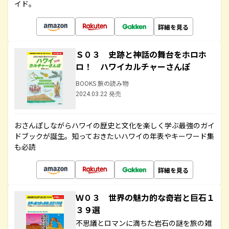
イド。
詳細を見る
Ｓ０３ 史跡と神話の舞台をホロホ
ロ！ ハワイカルチャーさんぽ
BOOKS 旅の読み物
2024.03.22 発売
おさんぽしながらハワイの歴史と文化を楽しく学ぶ最強のガイ
ドブックが誕生。知っておきたいハワイの年表やキーワード集
も必読
詳細を見る
Ｗ０３ 世界の魅力的な奇岩と巨石１
３９選
不思議とロマンに満ちた岩石の謎を旅の雑