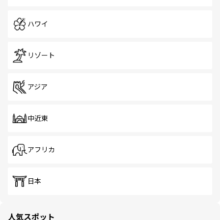
ハワイ
リゾート
アジア
中近東
アフリカ
日本
人気スポット