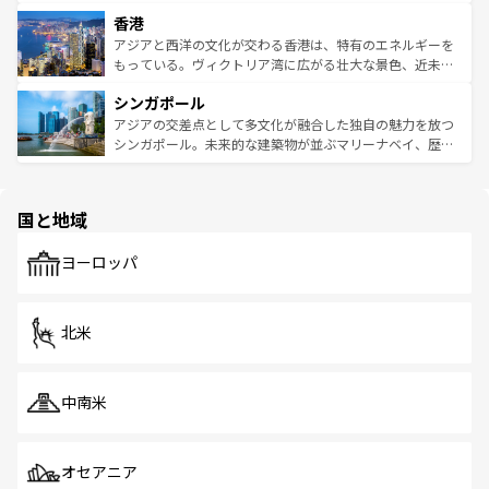
世界中の食通を魅了してやまないベトナム料理も魅力のひ
寺院や市場がいたるところに点在し、古きよき文化と現代
香港
とつ。フォーやバインミー、ベトナムコーヒーなどは、ぜ
の活気が交差している。北部ではチェンマイなどの山岳地
ひ現地で味わいたい。どの地域を訪れてもあたたかい人々
帯で自然と触れ合い、南部ではプーケットやクラビの美し
アジアと西洋の文化が交わる香港は、特有のエネルギーを
が旅行者を迎えてくれるので、きっと忘れられない旅にな
いビーチでリゾート気分を楽しむことができる。タイ料理
もっている。ヴィクトリア湾に広がる壮大な景色、近未来
るはずだ。 なお、新着のベトナム情報は
コンテンツ一覧
を
は世界的に有名で、屋台から高級レストランまで味覚を刺
的なアートスポット、そして歴史と現代が融合した町並
参照してほしい。
シンガポール
激する。気候は一年中温暖で、どの季節にも異なる楽しみ
み、どこを訪れても感動するはず。観光スポットが密集し
が待っている。親しみやすいタイの人々、仏教を中心とし
ており、効率よく見どころを回れるのも魅力。息をのむよ
アジアの交差点として多文化が融合した独自の魅力を放つ
た文化、そして多様な観光資源が、訪れる旅人を魅了し続
うな絶景から文化的な体験まで、香港を存分に楽しみ尽く
シンガポール。未来的な建築物が並ぶマリーナベイ、歴史
ける。 なお、新着のタイ情報は
コンテンツ一覧
を参照して
そう。 なお、新着の香港情報は
コンテンツ一覧
を参照して
と伝統を感じられるエスニックタウン、多数の緑豊かな公
ほしい。
ほしい。
園や自然保護区など、自然が調和した近代的な景観と文化
の多様性あふれるカラフルな町は、どこを歩いても新しい
国と地域
発見がある。さらに、治安のよさや充実した公共交通機関
も、旅行者にとっては魅力的なポイント。グルメも豊富
で、ホーカーズは地元の風情を楽しめる外せないスポット
ヨーロッパ
だ。訪れる人を飽きさせないシンガポールで、多様な魅力
を体感しよう。 なお、新着のシンガポール情報は
コンテン
ツ一覧
を参照してほしい。
北米
中南米
オセアニア