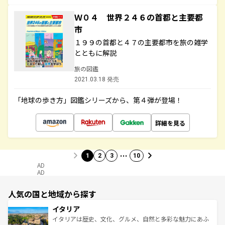
Ｗ０４ 世界２４６の首都と主要都
市
１９９の首都と４７の主要都市を旅の雑学
とともに解説
旅の図鑑
2021.03.18 発売
「地球の歩き方」図鑑シリーズから、第４弾が登場！
詳細を見る
…
1
2
3
10
AD
AD
人気の国と地域から探す
イタリア
イタリアは歴史、文化、グルメ、自然と多彩な魅力にあふ