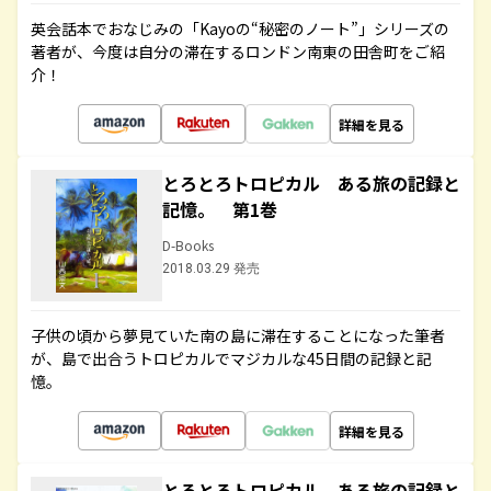
英会話本でおなじみの「Kayoの“秘密のノート”」シリーズの
著者が、今度は自分の滞在するロンドン南東の田舎町をご紹
介！
詳細を見る
とろとろトロピカル ある旅の記録と
記憶。 第1巻
D-Books
2018.03.29 発売
子供の頃から夢見ていた南の島に滞在することになった筆者
が、島で出合うトロピカルでマジカルな45日間の記録と記
憶。
詳細を見る
とろとろトロピカル ある旅の記録と