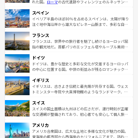
れた国。
ローマ
の古代遺跡やフィレンツェのルネッサンス
美術、ヴェネツィアの運河など、歴史あるスポットはもち
スペイン
ろん、トスカーナの美しい田園風景やアマルフィ海岸の絶
景など、自然景観も見逃せない。観光の合間には、本場の
イベリア半島のほぼ80％を占めるスペインは、太陽が降り
ピザやパスタなど、絶品のイタリア料理を堪能することも
注ぐ地中海沿岸から雄大なピレネー山脈まで、多彩な自然
できる。朝目覚めてから夜眠るまで、すべての瞬間を楽し
と文化が詰まったヨーロッパ屈指の旅行先だ。多様な地域
フランス
ませてくれるイタリアで、忘れられない旅をしてみよう！
文化が根付くこの国では、情熱的なフラメンコ、熱気あふ
なお、新着のイタリア情報は
コンテンツ一覧
を参照してほ
れる闘牛、そして美味しいタパスが生活の一部となってい
フランスは、世界中の旅行者を魅了し続けるヨーロッパ屈
しい。
る。首都マドリードの洗練された雰囲気や、バルセロナの
指の観光地だ。首都パリのエッフェル塔やルーブル美術館
アートに溢れた街角から、地方では古代ローマ遺跡や中世
といった象徴的なスポットから、田舎町の古風な美しさま
ドイツ
の城塞都市、穏やかなビーチリゾートまで多彩な表情を見
で、幅広い魅力が詰まっている。華麗な宮殿、歴史的な大
せる。地方によって風土や気候が異なるスペインはその個
聖堂、美しいビーチ、そして豊かな自然が、訪れる者を心
ドイツは、豊かな歴史と多彩な文化が交差するヨーロッパ
性で訪れる人を魅了する。 なお、新着のスペイン情報は
コ
から魅了する。また、フランスは美食の国としても知ら
の中心に位置する国。中世の街並みが残るロマンチック街
ンテンツ一覧
を参照してほしい。
れ、フランス料理はユネスコ無形文化遺産にも登録されて
道から、未来を先取りするようなモダンな都市まで多様な
イギリス
いる。シャンパンの発祥地であるランス、プロヴァンスの
顔を持つこの国は、どこを歩いても飽きることがない。ベ
香り高いラベンダー畑など、多彩な楽しみ方が可能だ。さ
ルリンの文化的活気、バイエルン州のアルプスの絶景、そ
イギリスは、古きよき伝統と最先端が共存する国。ウェス
らに、パリ以外の地域にも魅力が溢れており、どの街角に
してライン川沿いのワイン畑といった風景は必見。ビール
トミンスター寺院や大英博物館のようなランドマーク、歴
も豊かな歴史と文化が息づいている。パリ以外の個性あふ
とソーセージを味わいながら地元の人と過ごす楽しい時間
史ある大学都市、美しい丘陵地帯や牧歌的な風景など、エ
れる地方に足を運ぶとそれぞれで全く異なる文化を体験で
スイス
は、お酒好きな人にはぜひ体験してほしい。 なお、新着の
リアごとに異なる魅力がある。また、優雅なアフタヌーン
きるだろう。 なお、新着のフランス情報は
コンテンツ一覧
ドイツ情報は
コンテンツ一覧
を参照してほしい。
ティー、ビール好きにはたまらない英国パブ、サッカー観
スイスの国土面積は九州ほどの広さだが、運行時刻が正確
を参照してほしい。
戦など、本場だからこそできる体験も豊富。イギリスを旅
な交通網が整備されており、初心者でも安心して個人旅行
して楽しみつくそう。 なお、新着のイギリス情報は
コンテ
を楽しめる。日本同様に時刻表どおりの旅が可能だ。中世
アメリカ
ンツ一覧
を参照してほしい。
の建物がそのまま残る町や、スイスならではのユニークな
博物館もあり、アルプス観光だけでなく町歩きも満喫する
アメリカ合衆国は、広大な土地と多様な文化が魅力の国。
ことができる。国民の所得が高いため物価も高いが、旅行
東海岸の都市部から西海岸のカリフォルニアまで、訪れる