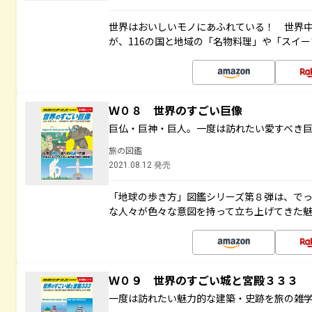
世界はおいしいモノにあふれている！ 世界
が、116の国と地域の「名物料理」や「スイ
Ｗ０８ 世界のすごい巨像
巨仏・巨神・巨人。一度は訪れたい愛すべき
旅の図鑑
2021.08.12 発売
「地球の歩き方」図鑑シリーズ第８弾は、で
な人々が色々な意図を持って立ち上げてきた
Ｗ０９ 世界のすごい城と宮殿３３３
一度は訪れたい魅力的な建築・史跡を旅の雑