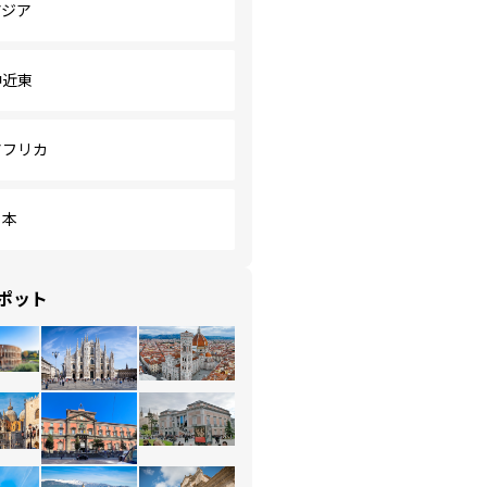
アジア
中近東
アフリカ
日本
ポット