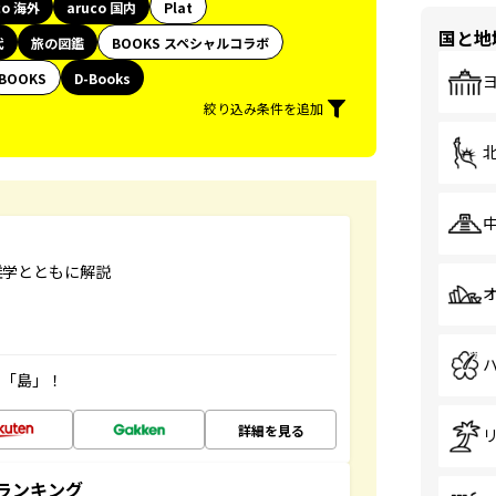
co 海外
aruco 国内
Plat
国と地
代
旅の図鑑
BOOKS スペシャルコラボ
BOOKS
D-Books
絞り込み条件を追加
雑学とともに解説
の「島」！
詳細を見る
ランキング