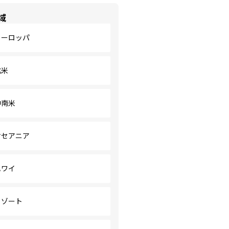
域
ヨーロッパ
北米
中南米
オセアニア
ハワイ
リゾート