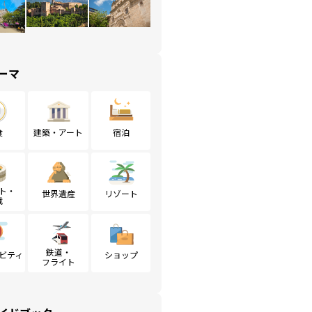
ーマ
食
建築・アート
宿泊
ト・
世界遺産
リゾート
戦
鉄道・
ビティ
ショップ
フライト