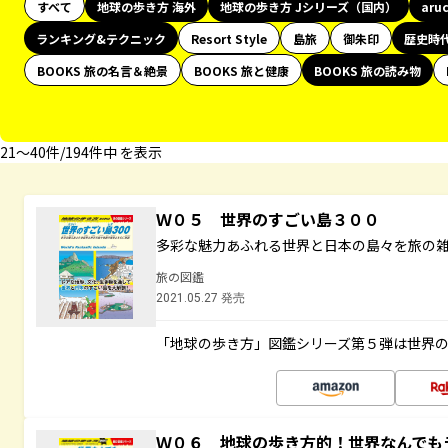
すべて
地球の歩き方 海外
地球の歩き方 Jシリーズ（国内）
aru
ランキング&テクニック
Resort Style
島旅
御朱印
歴史時
BOOKS 旅の名言＆絶景
BOOKS 旅と健康
BOOKS 旅の読み物
21〜40件/194件中 を表示
Ｗ０５ 世界のすごい島３００
多彩な魅力あふれる世界と日本の島々を旅の
旅の図鑑
2021.05.27 発売
「地球の歩き方」図鑑シリーズ第５弾は世界
Ｗ０６ 地球の歩き方的！世界なんでも