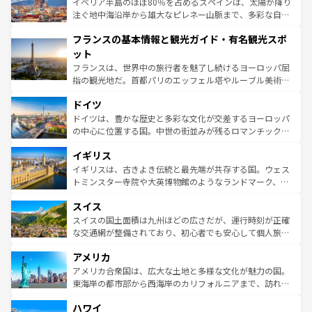
景など、自然景観も見逃せない。観光の合間には、本場の
イベリア半島のほぼ80％を占めるスペインは、太陽が降り
ピザやパスタなど、絶品のイタリア料理を堪能することも
注ぐ地中海沿岸から雄大なピレネー山脈まで、多彩な自然
できる。朝目覚めてから夜眠るまで、すべての瞬間を楽し
と文化が詰まったヨーロッパ屈指の旅行先だ。多様な地域
フランスの基本情報と観光ガイド・有名観光スポ
ませてくれるイタリアで、忘れられない旅をしてみよう！
文化が根付くこの国では、情熱的なフラメンコ、熱気あふ
なお、新着のイタリア情報は
コンテンツ一覧
を参照してほ
れる闘牛、そして美味しいタパスが生活の一部となってい
ット
しい。
る。首都マドリードの洗練された雰囲気や、バルセロナの
フランスは、世界中の旅行者を魅了し続けるヨーロッパ屈
アートに溢れた街角から、地方では古代ローマ遺跡や中世
指の観光地だ。首都パリのエッフェル塔やルーブル美術館
の城塞都市、穏やかなビーチリゾートまで多彩な表情を見
といった象徴的なスポットから、田舎町の古風な美しさま
せる。地方によって風土や気候が異なるスペインはその個
ドイツ
で、幅広い魅力が詰まっている。華麗な宮殿、歴史的な大
性で訪れる人を魅了する。 なお、新着のスペイン情報は
コ
聖堂、美しいビーチ、そして豊かな自然が、訪れる者を心
ドイツは、豊かな歴史と多彩な文化が交差するヨーロッパ
ンテンツ一覧
を参照してほしい。
から魅了する。また、フランスは美食の国としても知ら
の中心に位置する国。中世の街並みが残るロマンチック街
れ、フランス料理はユネスコ無形文化遺産にも登録されて
道から、未来を先取りするようなモダンな都市まで多様な
イギリス
いる。シャンパンの発祥地であるランス、プロヴァンスの
顔を持つこの国は、どこを歩いても飽きることがない。ベ
香り高いラベンダー畑など、多彩な楽しみ方が可能だ。さ
ルリンの文化的活気、バイエルン州のアルプスの絶景、そ
イギリスは、古きよき伝統と最先端が共存する国。ウェス
らに、パリ以外の地域にも魅力が溢れており、どの街角に
してライン川沿いのワイン畑といった風景は必見。ビール
トミンスター寺院や大英博物館のようなランドマーク、歴
も豊かな歴史と文化が息づいている。パリ以外の個性あふ
とソーセージを味わいながら地元の人と過ごす楽しい時間
史ある大学都市、美しい丘陵地帯や牧歌的な風景など、エ
れる地方に足を運ぶとそれぞれで全く異なる文化を体験で
スイス
は、お酒好きな人にはぜひ体験してほしい。 なお、新着の
リアごとに異なる魅力がある。また、優雅なアフタヌーン
きるだろう。 なお、新着のフランス情報は
コンテンツ一覧
ドイツ情報は
コンテンツ一覧
を参照してほしい。
ティー、ビール好きにはたまらない英国パブ、サッカー観
スイスの国土面積は九州ほどの広さだが、運行時刻が正確
を参照してほしい。
戦など、本場だからこそできる体験も豊富。イギリスを旅
な交通網が整備されており、初心者でも安心して個人旅行
して楽しみつくそう。 なお、新着のイギリス情報は
コンテ
を楽しめる。日本同様に時刻表どおりの旅が可能だ。中世
アメリカ
ンツ一覧
を参照してほしい。
の建物がそのまま残る町や、スイスならではのユニークな
博物館もあり、アルプス観光だけでなく町歩きも満喫する
アメリカ合衆国は、広大な土地と多様な文化が魅力の国。
ことができる。国民の所得が高いため物価も高いが、旅行
東海岸の都市部から西海岸のカリフォルニアまで、訪れる
者向けの交通パス提供のサービスもあり、うまく活用すれ
場所ごとに異なる風景と体験が待っている。ニューヨーク
ハワイ
ば市内交通費無料で観光を楽しむこともできる。 なお、新
のような巨大都市は、観光、ショッピング、エンターテイ