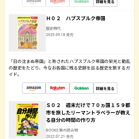
詳細を見る
Ｈ０２ ハプスブルク帝国
歴史時代
2025.09.18 発売
「日の沈まぬ帝国」と称されたハプスブルク帝国の栄光と動乱
の歴史をたどり、今なお各国に残る史跡を巡る歴史を旅するガ
イド。
詳細を見る
Ｓ０２ 週末だけで７０ヵ国１５９都
市を旅したリーマントラベラーが教え
る自分の時間の作り方
BOOKS 旅の読み物
2022.07.21 発売