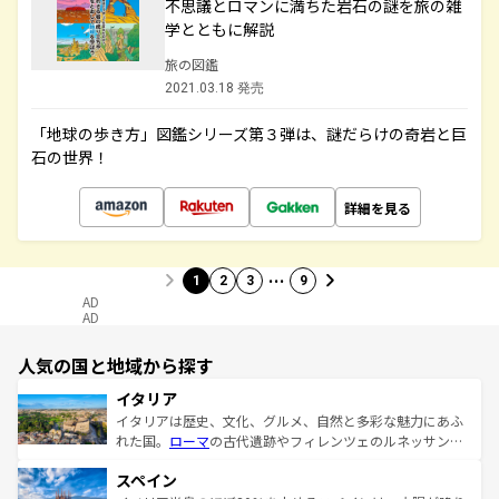
不思議とロマンに満ちた岩石の謎を旅の雑
学とともに解説
旅の図鑑
2021.03.18 発売
「地球の歩き方」図鑑シリーズ第３弾は、謎だらけの奇岩と巨
石の世界！
詳細を見る
…
1
2
3
9
AD
AD
人気の国と地域から探す
イタリア
イタリアは歴史、文化、グルメ、自然と多彩な魅力にあふ
れた国。
ローマ
の古代遺跡やフィレンツェのルネッサンス
美術、ヴェネツィアの運河など、歴史あるスポットはもち
スペイン
ろん、トスカーナの美しい田園風景やアマルフィ海岸の絶