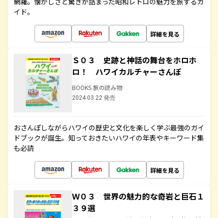
網羅。懐かしさと驚きが詰まった昭和レトロの魅力を旅するガ
イド。
詳細を見る
Ｓ０３ 史跡と神話の舞台をホロホ
ロ！ ハワイカルチャーさんぽ
BOOKS 旅の読み物
2024.03.22 発売
おさんぽしながらハワイの歴史と文化を楽しく学ぶ最強のガイ
ドブックが誕生。知っておきたいハワイの年表やキーワード集
も必読
詳細を見る
Ｗ０３ 世界の魅力的な奇岩と巨石１
３９選