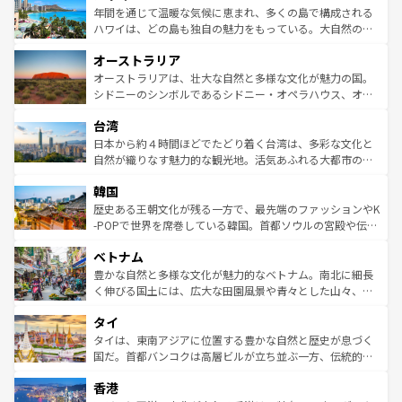
着のスイス情報は
コンテンツ一覧
を参照してほしい。
ンメントが詰まった刺激的なスポットだ。一方、アメリカ
年間を通じて温暖な気候に恵まれ、多くの島で構成される
西部には大自然が広がり、グランドキャニオンやイエロー
ハワイは、どの島も独自の魅力をもっている。大自然の神
ストーン国立公園といった絶景が堪能できる。さらに、南
秘を感じたいなら、火山が生み出した壮大な景観を誇るハ
オーストラリア
部のニューオーリンズでは、音楽と美食が融合した独特の
ワイ島は見逃せない。また、定番の観光地といえばオアフ
文化が魅力。旅行者はアメリカの各地域で異なる魅力を楽
島だが、静かな自然を求めるならマウイ島やカウアイ島が
オーストラリアは、壮大な自然と多様な文化が魅力の国。
しみながら、その多様性と豊かな歴史を感じることができ
おすすめ。エメラルドグリーンに輝く海をはじめ、豊かな
シドニーのシンボルであるシドニー・オペラハウス、オー
るだろう。車でのロードトリップや列車の旅も、アメリカ
文化や歴史が息づいている。「アロハスピリット」と呼ば
ストラリア東海岸北部に広がる大サンゴ礁地帯グレートバ
ならではの贅沢な旅のスタイルだ。 なお、新着のアメリカ
台湾
れるおもてなしの心で訪れる人々を迎えてくれるハワイの
リアリーフや大陸中央部にそびえるウルル（エアーズロッ
情報は
コンテンツ一覧
を参照してほしい。
人々、おいしいローカルフードやハワイアンミュージッ
ク）、タスマニアの美しい原生林やケアンズの熱帯雨林な
日本から約４時間ほどでたどり着く台湾は、多彩な文化と
ク、伝統的なフラダンスなど、すべてがハワイの魅力を彩
ど、見どころがたくさん。また、カフェやワイン、オージ
自然が織りなす魅力的な観光地。活気あふれる大都市の台
っている。訪れるたびに新しい発見と感動が待っているハ
ービーフなどの食文化も豊かで、美味しいものであふれて
北やノスタルジックな町並みが人気な九份（ジォウフェ
ワイを、存分に味わってほしい。 なお、新着のハワイ情報
韓国
いる。アクティビティも充実しており、サーフィンやダイ
ン）、静ひつな山岳地帯である台湾東部など、都市の喧騒
は
コンテンツ一覧
を参照してほしい。
ビング、ハイキングなど、アウトドア好きにはたまらな
と山間の静けさが共存しており、訪れる人に新しい発見と
歴史ある王朝文化が残る一方で、最先端のファッションやK
い。オーストラリアの多彩な魅力を存分に味わいつくそ
驚きをもたらしてくれる。また、奥深い台湾の食文化も魅
-POPで世界を席巻している韓国。首都ソウルの宮殿や伝統
う。 なお、新着のオーストラリア情報は
コンテンツ一覧
を
力で、夜市などの屋台グルメから高級料理、ヘルシーで美
家屋が並ぶエリアでは韓国の歴史と文化に浸ることがで
参照してほしい。
ベトナム
容にもいいと評判のスイーツなど、バラエティ豊かな料理
き、地方に足を延ばせば四季折々の自然美を楽しむことが
が味わえる。 なお、新着の台湾情報は
コンテンツ一覧
を参
できる。そして、キムチや焼肉、絶品のストリートフード
豊かな自然と多様な文化が魅力的なベトナム。南北に細長
照してほしい。
まで、さまざまな韓国料理が待っている。夜には、韓国な
く伸びる国土には、広大な田園風景や青々とした山々、世
らではのナイトライフも堪能できる。あたたかいホスピタ
界遺産に登録された壮大な自然景観が点在し、都市部では
タイ
リティに包まれながら、韓国の多彩な魅力を心ゆくまで味
急速な発展と共に伝統が息づく。ハノイの古い町並みやホ
わってみてほしい。 なお、新着の韓国情報は
コンテンツ一
ーチミン市のフランス統治時代の建物も、独特の雰囲気を
タイは、東南アジアに位置する豊かな自然と歴史が息づく
覧
を参照してほしい。
醸し出している。また、バラエティの豊かさとおいしさで
国だ。首都バンコクは高層ビルが立ち並ぶ一方、伝統的な
世界中の食通を魅了してやまないベトナム料理も魅力のひ
寺院や市場がいたるところに点在し、古きよき文化と現代
香港
とつ。フォーやバインミー、ベトナムコーヒーなどは、ぜ
の活気が交差している。北部ではチェンマイなどの山岳地