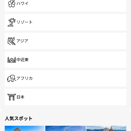
ハワイ
リゾート
アジア
中近東
アフリカ
日本
人気スポット