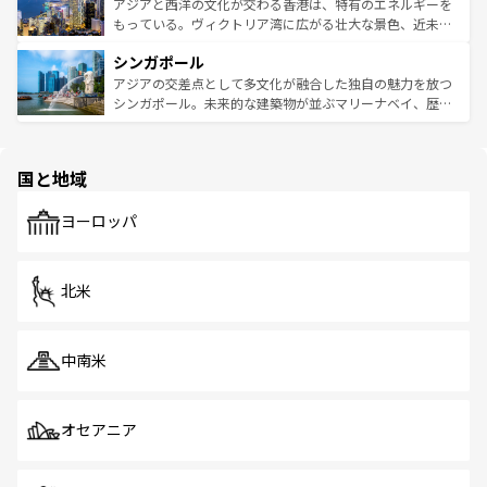
ひ現地で味わいたい。どの地域を訪れてもあたたかい人々
帯で自然と触れ合い、南部ではプーケットやクラビの美し
アジアと西洋の文化が交わる香港は、特有のエネルギーを
が旅行者を迎えてくれるので、きっと忘れられない旅にな
いビーチでリゾート気分を楽しむことができる。タイ料理
もっている。ヴィクトリア湾に広がる壮大な景色、近未来
るはずだ。 なお、新着のベトナム情報は
コンテンツ一覧
を
は世界的に有名で、屋台から高級レストランまで味覚を刺
的なアートスポット、そして歴史と現代が融合した町並
参照してほしい。
シンガポール
激する。気候は一年中温暖で、どの季節にも異なる楽しみ
み、どこを訪れても感動するはず。観光スポットが密集し
が待っている。親しみやすいタイの人々、仏教を中心とし
ており、効率よく見どころを回れるのも魅力。息をのむよ
アジアの交差点として多文化が融合した独自の魅力を放つ
た文化、そして多様な観光資源が、訪れる旅人を魅了し続
うな絶景から文化的な体験まで、香港を存分に楽しみ尽く
シンガポール。未来的な建築物が並ぶマリーナベイ、歴史
ける。 なお、新着のタイ情報は
コンテンツ一覧
を参照して
そう。 なお、新着の香港情報は
コンテンツ一覧
を参照して
と伝統を感じられるエスニックタウン、多数の緑豊かな公
ほしい。
ほしい。
園や自然保護区など、自然が調和した近代的な景観と文化
の多様性あふれるカラフルな町は、どこを歩いても新しい
国と地域
発見がある。さらに、治安のよさや充実した公共交通機関
も、旅行者にとっては魅力的なポイント。グルメも豊富
で、ホーカーズは地元の風情を楽しめる外せないスポット
ヨーロッパ
だ。訪れる人を飽きさせないシンガポールで、多様な魅力
を体感しよう。 なお、新着のシンガポール情報は
コンテン
ツ一覧
を参照してほしい。
北米
中南米
オセアニア