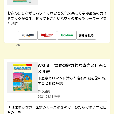
おさんぽしながらハワイの歴史と文化を楽しく学ぶ最強のガイ
ドブックが誕生。知っておきたいハワイの年表やキーワード集
も必読
詳細を見る
AD
Ｗ０３ 世界の魅力的な奇岩と巨石１
３９選
不思議とロマンに満ちた岩石の謎を旅の雑
学とともに解説
旅の図鑑
2021.03.18 発売
「地球の歩き方」図鑑シリーズ第３弾は、謎だらけの奇岩と巨
石の世界！