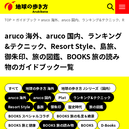
TOP
ガイドブック
aruco 海外、aruco 国内、ランキング&テクニック、Re
aruco 海外、aruco 国内、ランキング
&テクニック、Resort Style、島旅、
御朱印、旅の図鑑、BOOKS 旅の読み
物のガイドブック一覧
すべて
地球の歩き方 海外
地球の歩き方 Jシリーズ（国内）
aruco 海外
aruco 国内
Plat
ランキング&テクニック
Resort Style
島旅
御朱印
歴史時代
旅の図鑑
BOOKS スペシャルコラボ
BOOKS 旅の名言＆絶景
BOOKS 旅と健康
BOOKS 旅の読み物
BOOKS
D-Books