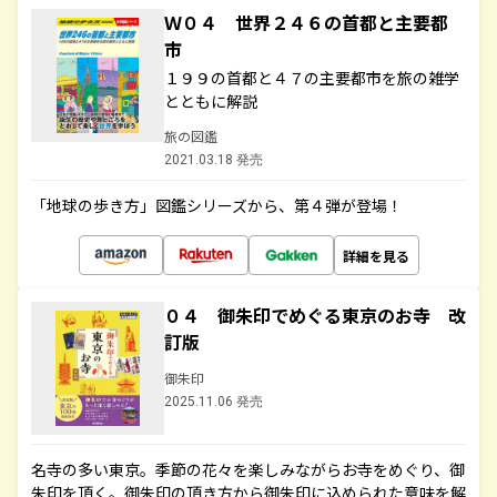
Ｗ０４ 世界２４６の首都と主要都
市
１９９の首都と４７の主要都市を旅の雑学
とともに解説
旅の図鑑
2021.03.18 発売
「地球の歩き方」図鑑シリーズから、第４弾が登場！
詳細を見る
０４ 御朱印でめぐる東京のお寺 改
訂版
御朱印
2025.11.06 発売
名寺の多い東京。季節の花々を楽しみながらお寺をめぐり、御
朱印を頂く。御朱印の頂き方から御朱印に込められた意味を解