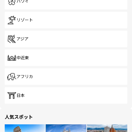
ハワイ
リゾート
アジア
中近東
アフリカ
日本
人気スポット