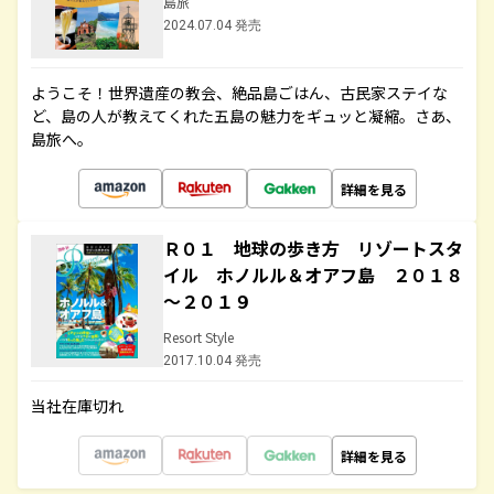
島旅
2024.07.04 発売
ようこそ！世界遺産の教会、絶品島ごはん、古民家ステイな
ど、島の人が教えてくれた五島の魅力をギュッと凝縮。さあ、
島旅へ。
詳細を見る
Ｒ０１ 地球の歩き方 リゾートスタ
イル ホノルル＆オアフ島 ２０１８
～２０１９
Resort Style
2017.10.04 発売
当社在庫切れ
詳細を見る