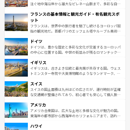
ピザやパスタなど、絶品のイタリア料理を堪能することも
注ぐ地中海沿岸から雄大なピレネー山脈まで、多彩な自然
できる。朝目覚めてから夜眠るまで、すべての瞬間を楽し
と文化が詰まったヨーロッパ屈指の旅行先だ。多様な地域
フランスの基本情報と観光ガイド・有名観光スポ
ませてくれるイタリアで、忘れられない旅をしてみよう！
文化が根付くこの国では、情熱的なフラメンコ、熱気あふ
なお、新着のイタリア情報は
コンテンツ一覧
を参照してほ
れる闘牛、そして美味しいタパスが生活の一部となってい
ット
しい。
る。首都マドリードの洗練された雰囲気や、バルセロナの
フランスは、世界中の旅行者を魅了し続けるヨーロッパ屈
アートに溢れた街角から、地方では古代ローマ遺跡や中世
指の観光地だ。首都パリのエッフェル塔やルーブル美術館
の城塞都市、穏やかなビーチリゾートまで多彩な表情を見
といった象徴的なスポットから、田舎町の古風な美しさま
せる。地方によって風土や気候が異なるスペインはその個
ドイツ
で、幅広い魅力が詰まっている。華麗な宮殿、歴史的な大
性で訪れる人を魅了する。 なお、新着のスペイン情報は
コ
聖堂、美しいビーチ、そして豊かな自然が、訪れる者を心
ドイツは、豊かな歴史と多彩な文化が交差するヨーロッパ
ンテンツ一覧
を参照してほしい。
から魅了する。また、フランスは美食の国としても知ら
の中心に位置する国。中世の街並みが残るロマンチック街
れ、フランス料理はユネスコ無形文化遺産にも登録されて
道から、未来を先取りするようなモダンな都市まで多様な
イギリス
いる。シャンパンの発祥地であるランス、プロヴァンスの
顔を持つこの国は、どこを歩いても飽きることがない。ベ
香り高いラベンダー畑など、多彩な楽しみ方が可能だ。さ
ルリンの文化的活気、バイエルン州のアルプスの絶景、そ
イギリスは、古きよき伝統と最先端が共存する国。ウェス
らに、パリ以外の地域にも魅力が溢れており、どの街角に
してライン川沿いのワイン畑といった風景は必見。ビール
トミンスター寺院や大英博物館のようなランドマーク、歴
も豊かな歴史と文化が息づいている。パリ以外の個性あふ
とソーセージを味わいながら地元の人と過ごす楽しい時間
史ある大学都市、美しい丘陵地帯や牧歌的な風景など、エ
れる地方に足を運ぶとそれぞれで全く異なる文化を体験で
スイス
は、お酒好きな人にはぜひ体験してほしい。 なお、新着の
リアごとに異なる魅力がある。また、優雅なアフタヌーン
きるだろう。 なお、新着のフランス情報は
コンテンツ一覧
ドイツ情報は
コンテンツ一覧
を参照してほしい。
ティー、ビール好きにはたまらない英国パブ、サッカー観
スイスの国土面積は九州ほどの広さだが、運行時刻が正確
を参照してほしい。
戦など、本場だからこそできる体験も豊富。イギリスを旅
な交通網が整備されており、初心者でも安心して個人旅行
して楽しみつくそう。 なお、新着のイギリス情報は
コンテ
を楽しめる。日本同様に時刻表どおりの旅が可能だ。中世
アメリカ
ンツ一覧
を参照してほしい。
の建物がそのまま残る町や、スイスならではのユニークな
博物館もあり、アルプス観光だけでなく町歩きも満喫する
アメリカ合衆国は、広大な土地と多様な文化が魅力の国。
ことができる。国民の所得が高いため物価も高いが、旅行
東海岸の都市部から西海岸のカリフォルニアまで、訪れる
者向けの交通パス提供のサービスもあり、うまく活用すれ
場所ごとに異なる風景と体験が待っている。ニューヨーク
ハワイ
ば市内交通費無料で観光を楽しむこともできる。 なお、新
のような巨大都市は、観光、ショッピング、エンターテイ