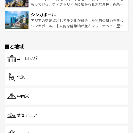
が旅行者を迎えてくれるので、きっと忘れられない旅にな
いビーチでリゾート気分を楽しむことができる。タイ料理
もっている。ヴィクトリア湾に広がる壮大な景色、近未来
るはずだ。 なお、新着のベトナム情報は
コンテンツ一覧
を
は世界的に有名で、屋台から高級レストランまで味覚を刺
的なアートスポット、そして歴史と現代が融合した町並
参照してほしい。
シンガポール
激する。気候は一年中温暖で、どの季節にも異なる楽しみ
み、どこを訪れても感動するはず。観光スポットが密集し
が待っている。親しみやすいタイの人々、仏教を中心とし
ており、効率よく見どころを回れるのも魅力。息をのむよ
アジアの交差点として多文化が融合した独自の魅力を放つ
た文化、そして多様な観光資源が、訪れる旅人を魅了し続
うな絶景から文化的な体験まで、香港を存分に楽しみ尽く
シンガポール。未来的な建築物が並ぶマリーナベイ、歴史
ける。 なお、新着のタイ情報は
コンテンツ一覧
を参照して
そう。 なお、新着の香港情報は
コンテンツ一覧
を参照して
と伝統を感じられるエスニックタウン、多数の緑豊かな公
ほしい。
ほしい。
園や自然保護区など、自然が調和した近代的な景観と文化
の多様性あふれるカラフルな町は、どこを歩いても新しい
国と地域
発見がある。さらに、治安のよさや充実した公共交通機関
も、旅行者にとっては魅力的なポイント。グルメも豊富
で、ホーカーズは地元の風情を楽しめる外せないスポット
ヨーロッパ
だ。訪れる人を飽きさせないシンガポールで、多様な魅力
を体感しよう。 なお、新着のシンガポール情報は
コンテン
ツ一覧
を参照してほしい。
北米
中南米
オセアニア