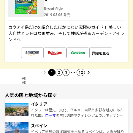
Resort Style
2019.03.06 発売
カウアイ島だけを紹介したほかにない究極のガイド！ 美しい
大自然とレトロな町並み、そして神話が残るガーデン・アイラ
ンドへ
詳細を見る
…
1
2
3
12
AD
AD
人気の国と地域から探す
イタリア
イタリアは歴史、文化、グルメ、自然と多彩な魅力にあふ
れた国。
ローマ
の古代遺跡やフィレンツェのルネッサンス
美術、ヴェネツィアの運河など、歴史あるスポットはもち
スペイン
ろん、トスカーナの美しい田園風景やアマルフィ海岸の絶
景など、自然景観も見逃せない。観光の合間には、本場の
イベリア半島のほぼ80％を占めるスペインは、太陽が降り