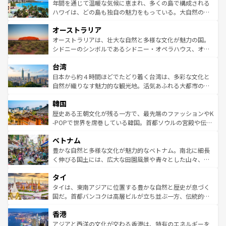
着のスイス情報は
コンテンツ一覧
を参照してほしい。
ンメントが詰まった刺激的なスポットだ。一方、アメリカ
年間を通じて温暖な気候に恵まれ、多くの島で構成される
西部には大自然が広がり、グランドキャニオンやイエロー
ハワイは、どの島も独自の魅力をもっている。大自然の神
ストーン国立公園といった絶景が堪能できる。さらに、南
秘を感じたいなら、火山が生み出した壮大な景観を誇るハ
オーストラリア
部のニューオーリンズでは、音楽と美食が融合した独特の
ワイ島は見逃せない。また、定番の観光地といえばオアフ
文化が魅力。旅行者はアメリカの各地域で異なる魅力を楽
島だが、静かな自然を求めるならマウイ島やカウアイ島が
オーストラリアは、壮大な自然と多様な文化が魅力の国。
しみながら、その多様性と豊かな歴史を感じることができ
おすすめ。エメラルドグリーンに輝く海をはじめ、豊かな
シドニーのシンボルであるシドニー・オペラハウス、オー
るだろう。車でのロードトリップや列車の旅も、アメリカ
文化や歴史が息づいている。「アロハスピリット」と呼ば
ストラリア東海岸北部に広がる大サンゴ礁地帯グレートバ
ならではの贅沢な旅のスタイルだ。 なお、新着のアメリカ
台湾
れるおもてなしの心で訪れる人々を迎えてくれるハワイの
リアリーフや大陸中央部にそびえるウルル（エアーズロッ
情報は
コンテンツ一覧
を参照してほしい。
人々、おいしいローカルフードやハワイアンミュージッ
ク）、タスマニアの美しい原生林やケアンズの熱帯雨林な
日本から約４時間ほどでたどり着く台湾は、多彩な文化と
ク、伝統的なフラダンスなど、すべてがハワイの魅力を彩
ど、見どころがたくさん。また、カフェやワイン、オージ
自然が織りなす魅力的な観光地。活気あふれる大都市の台
っている。訪れるたびに新しい発見と感動が待っているハ
ービーフなどの食文化も豊かで、美味しいものであふれて
北やノスタルジックな町並みが人気な九份（ジォウフェ
ワイを、存分に味わってほしい。 なお、新着のハワイ情報
韓国
いる。アクティビティも充実しており、サーフィンやダイ
ン）、静ひつな山岳地帯である台湾東部など、都市の喧騒
は
コンテンツ一覧
を参照してほしい。
ビング、ハイキングなど、アウトドア好きにはたまらな
と山間の静けさが共存しており、訪れる人に新しい発見と
歴史ある王朝文化が残る一方で、最先端のファッションやK
い。オーストラリアの多彩な魅力を存分に味わいつくそ
驚きをもたらしてくれる。また、奥深い台湾の食文化も魅
-POPで世界を席巻している韓国。首都ソウルの宮殿や伝統
う。 なお、新着のオーストラリア情報は
コンテンツ一覧
を
力で、夜市などの屋台グルメから高級料理、ヘルシーで美
家屋が並ぶエリアでは韓国の歴史と文化に浸ることがで
参照してほしい。
ベトナム
容にもいいと評判のスイーツなど、バラエティ豊かな料理
き、地方に足を延ばせば四季折々の自然美を楽しむことが
が味わえる。 なお、新着の台湾情報は
コンテンツ一覧
を参
できる。そして、キムチや焼肉、絶品のストリートフード
豊かな自然と多様な文化が魅力的なベトナム。南北に細長
照してほしい。
まで、さまざまな韓国料理が待っている。夜には、韓国な
く伸びる国土には、広大な田園風景や青々とした山々、世
らではのナイトライフも堪能できる。あたたかいホスピタ
界遺産に登録された壮大な自然景観が点在し、都市部では
タイ
リティに包まれながら、韓国の多彩な魅力を心ゆくまで味
急速な発展と共に伝統が息づく。ハノイの古い町並みやホ
わってみてほしい。 なお、新着の韓国情報は
コンテンツ一
ーチミン市のフランス統治時代の建物も、独特の雰囲気を
タイは、東南アジアに位置する豊かな自然と歴史が息づく
覧
を参照してほしい。
醸し出している。また、バラエティの豊かさとおいしさで
国だ。首都バンコクは高層ビルが立ち並ぶ一方、伝統的な
世界中の食通を魅了してやまないベトナム料理も魅力のひ
寺院や市場がいたるところに点在し、古きよき文化と現代
香港
とつ。フォーやバインミー、ベトナムコーヒーなどは、ぜ
の活気が交差している。北部ではチェンマイなどの山岳地
ひ現地で味わいたい。どの地域を訪れてもあたたかい人々
帯で自然と触れ合い、南部ではプーケットやクラビの美し
アジアと西洋の文化が交わる香港は、特有のエネルギーを