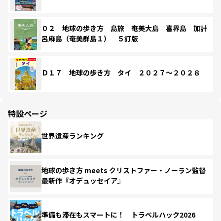
０２ 地球の歩き方 島旅 奄美大島 喜界島 加計
呂麻島（奄美群島１） ５訂版
Ｄ１７ 地球の歩き方 タイ ２０２７～２０２８
特設ページ
世界遺産ランキング
地球の歩き方 meets クリストファー・ノーラン監督
最新作『オデュッセイア』
準備も滞在もスマートに！ トラベルハック2026