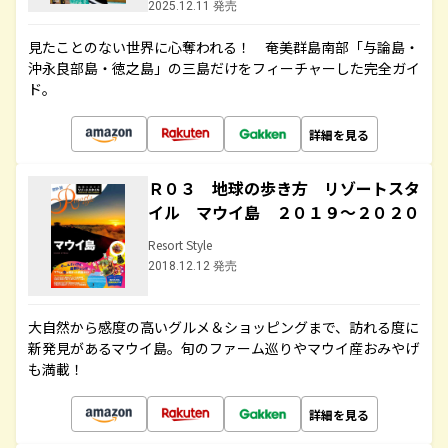
2025.12.11 発売
見たことのない世界に心奪われる！ 奄美群島南部「与論島・
沖永良部島・徳之島」の三島だけをフィーチャーした完全ガイ
ド。
詳細を見る
Ｒ０３ 地球の歩き方 リゾートスタ
イル マウイ島 ２０１９～２０２０
Resort Style
2018.12.12 発売
大自然から感度の高いグルメ＆ショッピングまで、訪れる度に
新発見があるマウイ島。旬のファーム巡りやマウイ産おみやげ
も満載！
詳細を見る