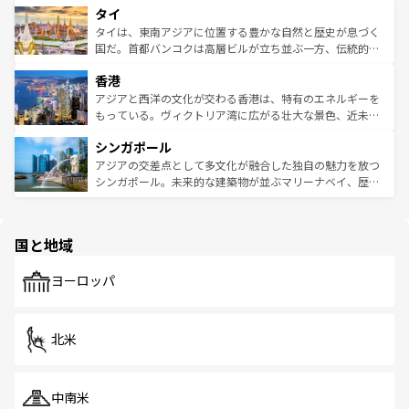
タイ
リティに包まれながら、韓国の多彩な魅力を心ゆくまで味
急速な発展と共に伝統が息づく。ハノイの古い町並みやホ
わってみてほしい。 なお、新着の韓国情報は
コンテンツ一
ーチミン市のフランス統治時代の建物も、独特の雰囲気を
タイは、東南アジアに位置する豊かな自然と歴史が息づく
覧
を参照してほしい。
醸し出している。また、バラエティの豊かさとおいしさで
国だ。首都バンコクは高層ビルが立ち並ぶ一方、伝統的な
世界中の食通を魅了してやまないベトナム料理も魅力のひ
寺院や市場がいたるところに点在し、古きよき文化と現代
香港
とつ。フォーやバインミー、ベトナムコーヒーなどは、ぜ
の活気が交差している。北部ではチェンマイなどの山岳地
ひ現地で味わいたい。どの地域を訪れてもあたたかい人々
帯で自然と触れ合い、南部ではプーケットやクラビの美し
アジアと西洋の文化が交わる香港は、特有のエネルギーを
が旅行者を迎えてくれるので、きっと忘れられない旅にな
いビーチでリゾート気分を楽しむことができる。タイ料理
もっている。ヴィクトリア湾に広がる壮大な景色、近未来
るはずだ。 なお、新着のベトナム情報は
コンテンツ一覧
を
は世界的に有名で、屋台から高級レストランまで味覚を刺
的なアートスポット、そして歴史と現代が融合した町並
参照してほしい。
シンガポール
激する。気候は一年中温暖で、どの季節にも異なる楽しみ
み、どこを訪れても感動するはず。観光スポットが密集し
が待っている。親しみやすいタイの人々、仏教を中心とし
ており、効率よく見どころを回れるのも魅力。息をのむよ
アジアの交差点として多文化が融合した独自の魅力を放つ
た文化、そして多様な観光資源が、訪れる旅人を魅了し続
うな絶景から文化的な体験まで、香港を存分に楽しみ尽く
シンガポール。未来的な建築物が並ぶマリーナベイ、歴史
ける。 なお、新着のタイ情報は
コンテンツ一覧
を参照して
そう。 なお、新着の香港情報は
コンテンツ一覧
を参照して
と伝統を感じられるエスニックタウン、多数の緑豊かな公
ほしい。
ほしい。
園や自然保護区など、自然が調和した近代的な景観と文化
の多様性あふれるカラフルな町は、どこを歩いても新しい
国と地域
発見がある。さらに、治安のよさや充実した公共交通機関
も、旅行者にとっては魅力的なポイント。グルメも豊富
で、ホーカーズは地元の風情を楽しめる外せないスポット
ヨーロッパ
だ。訪れる人を飽きさせないシンガポールで、多様な魅力
を体感しよう。 なお、新着のシンガポール情報は
コンテン
ツ一覧
を参照してほしい。
北米
中南米