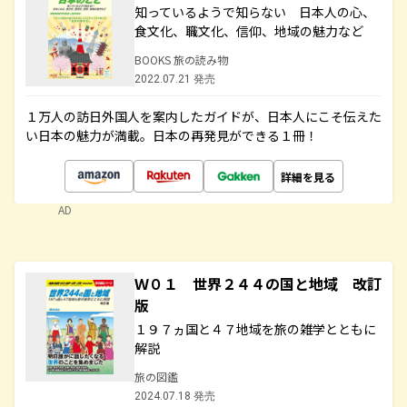
知っているようで知らない 日本人の心、
食文化、職文化、信仰、地域の魅力など
BOOKS 旅の読み物
2022.07.21 発売
１万人の訪日外国人を案内したガイドが、日本人にこそ伝えた
い日本の魅力が満載。日本の再発見ができる１冊！
詳細を見る
AD
Ｗ０１ 世界２４４の国と地域 改訂
版
１９７ヵ国と４７地域を旅の雑学とともに
解説
旅の図鑑
2024.07.18 発売