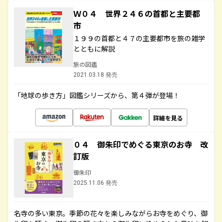
Ｗ０４ 世界２４６の首都と主要都
市
１９９の首都と４７の主要都市を旅の雑学
とともに解説
旅の図鑑
2021.03.18 発売
「地球の歩き方」図鑑シリーズから、第４弾が登場！
詳細を見る
０４ 御朱印でめぐる東京のお寺 改
訂版
御朱印
2025.11.06 発売
名寺の多い東京。季節の花々を楽しみながらお寺をめぐり、御