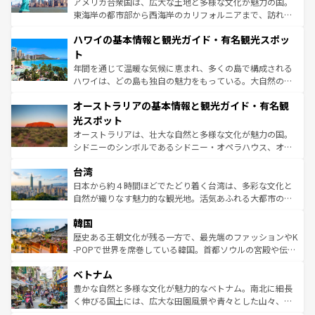
アメリカ合衆国は、広大な土地と多様な文化が魅力の国。
者向けの交通パス提供のサービスもあり、うまく活用すれ
東海岸の都市部から西海岸のカリフォルニアまで、訪れる
ば市内交通費無料で観光を楽しむこともできる。 なお、新
場所ごとに異なる風景と体験が待っている。ニューヨーク
着のスイス情報は
コンテンツ一覧
を参照してほしい。
ハワイの基本情報と観光ガイド・有名観光スポッ
のような巨大都市は、観光、ショッピング、エンターテイ
ンメントが詰まった刺激的なスポットだ。一方、アメリカ
ト
西部には大自然が広がり、グランドキャニオンやイエロー
年間を通じて温暖な気候に恵まれ、多くの島で構成される
ストーン国立公園といった絶景が堪能できる。さらに、南
ハワイは、どの島も独自の魅力をもっている。大自然の神
部のニューオーリンズでは、音楽と美食が融合した独特の
秘を感じたいなら、火山が生み出した壮大な景観を誇るハ
文化が魅力。旅行者はアメリカの各地域で異なる魅力を楽
オーストラリアの基本情報と観光ガイド・有名観
ワイ島は見逃せない。また、定番の観光地といえばオアフ
しみながら、その多様性と豊かな歴史を感じることができ
島だが、静かな自然を求めるならマウイ島やカウアイ島が
光スポット
るだろう。車でのロードトリップや列車の旅も、アメリカ
おすすめ。エメラルドグリーンに輝く海をはじめ、豊かな
オーストラリアは、壮大な自然と多様な文化が魅力の国。
ならではの贅沢な旅のスタイルだ。 なお、新着のアメリカ
文化や歴史が息づいている。「アロハスピリット」と呼ば
シドニーのシンボルであるシドニー・オペラハウス、オー
情報は
コンテンツ一覧
を参照してほしい。
れるおもてなしの心で訪れる人々を迎えてくれるハワイの
ストラリア東海岸北部に広がる大サンゴ礁地帯グレートバ
人々、おいしいローカルフードやハワイアンミュージッ
台湾
リアリーフや大陸中央部にそびえるウルル（エアーズロッ
ク、伝統的なフラダンスなど、すべてがハワイの魅力を彩
ク）、タスマニアの美しい原生林やケアンズの熱帯雨林な
日本から約４時間ほどでたどり着く台湾は、多彩な文化と
っている。訪れるたびに新しい発見と感動が待っているハ
ど、見どころがたくさん。また、カフェやワイン、オージ
自然が織りなす魅力的な観光地。活気あふれる大都市の台
ワイを、存分に味わってほしい。 なお、新着のハワイ情報
ービーフなどの食文化も豊かで、美味しいものであふれて
北やノスタルジックな町並みが人気な九份（ジォウフェ
は
コンテンツ一覧
を参照してほしい。
韓国
いる。アクティビティも充実しており、サーフィンやダイ
ン）、静ひつな山岳地帯である台湾東部など、都市の喧騒
ビング、ハイキングなど、アウトドア好きにはたまらな
と山間の静けさが共存しており、訪れる人に新しい発見と
歴史ある王朝文化が残る一方で、最先端のファッションやK
い。オーストラリアの多彩な魅力を存分に味わいつくそ
驚きをもたらしてくれる。また、奥深い台湾の食文化も魅
-POPで世界を席巻している韓国。首都ソウルの宮殿や伝統
う。 なお、新着のオーストラリア情報は
コンテンツ一覧
を
力で、夜市などの屋台グルメから高級料理、ヘルシーで美
家屋が並ぶエリアでは韓国の歴史と文化に浸ることがで
参照してほしい。
ベトナム
容にもいいと評判のスイーツなど、バラエティ豊かな料理
き、地方に足を延ばせば四季折々の自然美を楽しむことが
が味わえる。 なお、新着の台湾情報は
コンテンツ一覧
を参
できる。そして、キムチや焼肉、絶品のストリートフード
豊かな自然と多様な文化が魅力的なベトナム。南北に細長
照してほしい。
まで、さまざまな韓国料理が待っている。夜には、韓国な
く伸びる国土には、広大な田園風景や青々とした山々、世
らではのナイトライフも堪能できる。あたたかいホスピタ
界遺産に登録された壮大な自然景観が点在し、都市部では