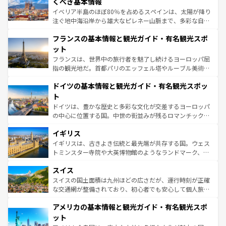
景など、自然景観も見逃せない。観光の合間には、本場の
くべき基本情報
ピザやパスタなど、絶品のイタリア料理を堪能することも
イベリア半島のほぼ80％を占めるスペインは、太陽が降り
できる。朝目覚めてから夜眠るまで、すべての瞬間を楽し
注ぐ地中海沿岸から雄大なピレネー山脈まで、多彩な自然
ませてくれるイタリアで、忘れられない旅をしてみよう！
と文化が詰まったヨーロッパ屈指の旅行先だ。多様な地域
なお、新着のイタリア情報は
コンテンツ一覧
を参照してほ
フランスの基本情報と観光ガイド・有名観光スポ
文化が根付くこの国では、情熱的なフラメンコ、熱気あふ
しい。
れる闘牛、そして美味しいタパスが生活の一部となってい
ット
る。首都マドリードの洗練された雰囲気や、バルセロナの
フランスは、世界中の旅行者を魅了し続けるヨーロッパ屈
アートに溢れた街角から、地方では古代ローマ遺跡や中世
指の観光地だ。首都パリのエッフェル塔やルーブル美術館
の城塞都市、穏やかなビーチリゾートまで多彩な表情を見
といった象徴的なスポットから、田舎町の古風な美しさま
せる。地方によって風土や気候が異なるスペインはその個
ドイツの基本情報と観光ガイド・有名観光スポッ
で、幅広い魅力が詰まっている。華麗な宮殿、歴史的な大
性で訪れる人を魅了する。 なお、新着のスペイン情報は
コ
聖堂、美しいビーチ、そして豊かな自然が、訪れる者を心
ト
ンテンツ一覧
を参照してほしい。
から魅了する。また、フランスは美食の国としても知ら
ドイツは、豊かな歴史と多彩な文化が交差するヨーロッパ
れ、フランス料理はユネスコ無形文化遺産にも登録されて
の中心に位置する国。中世の街並みが残るロマンチック街
いる。シャンパンの発祥地であるランス、プロヴァンスの
道から、未来を先取りするようなモダンな都市まで多様な
香り高いラベンダー畑など、多彩な楽しみ方が可能だ。さ
イギリス
顔を持つこの国は、どこを歩いても飽きることがない。ベ
らに、パリ以外の地域にも魅力が溢れており、どの街角に
ルリンの文化的活気、バイエルン州のアルプスの絶景、そ
イギリスは、古きよき伝統と最先端が共存する国。ウェス
も豊かな歴史と文化が息づいている。パリ以外の個性あふ
してライン川沿いのワイン畑といった風景は必見。ビール
トミンスター寺院や大英博物館のようなランドマーク、歴
れる地方に足を運ぶとそれぞれで全く異なる文化を体験で
とソーセージを味わいながら地元の人と過ごす楽しい時間
史ある大学都市、美しい丘陵地帯や牧歌的な風景など、エ
きるだろう。 なお、新着のフランス情報は
コンテンツ一覧
スイス
は、お酒好きな人にはぜひ体験してほしい。 なお、新着の
リアごとに異なる魅力がある。また、優雅なアフタヌーン
を参照してほしい。
ドイツ情報は
コンテンツ一覧
を参照してほしい。
ティー、ビール好きにはたまらない英国パブ、サッカー観
スイスの国土面積は九州ほどの広さだが、運行時刻が正確
戦など、本場だからこそできる体験も豊富。イギリスを旅
な交通網が整備されており、初心者でも安心して個人旅行
して楽しみつくそう。 なお、新着のイギリス情報は
コンテ
を楽しめる。日本同様に時刻表どおりの旅が可能だ。中世
アメリカの基本情報と観光ガイド・有名観光スポ
ンツ一覧
を参照してほしい。
の建物がそのまま残る町や、スイスならではのユニークな
博物館もあり、アルプス観光だけでなく町歩きも満喫する
ット
ことができる。国民の所得が高いため物価も高いが、旅行