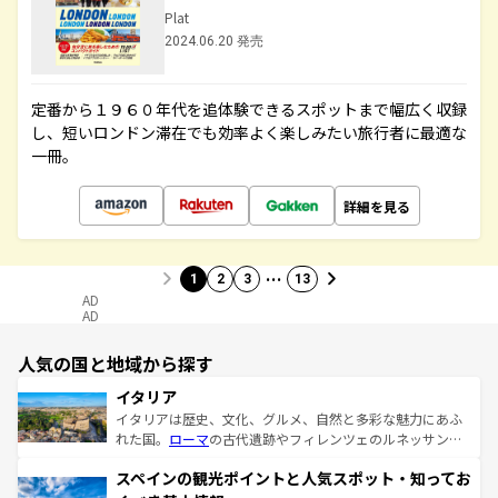
Plat
2024.06.20 発売
定番から１９６０年代を追体験できるスポットまで幅広く収録
し、短いロンドン滞在でも効率よく楽しみたい旅行者に最適な
一冊。
詳細を見る
…
1
2
3
13
AD
AD
人気の国と地域から探す
イタリア
イタリアは歴史、文化、グルメ、自然と多彩な魅力にあふ
れた国。
ローマ
の古代遺跡やフィレンツェのルネッサンス
美術、ヴェネツィアの運河など、歴史あるスポットはもち
スペインの観光ポイントと人気スポット・知ってお
ろん、トスカーナの美しい田園風景やアマルフィ海岸の絶