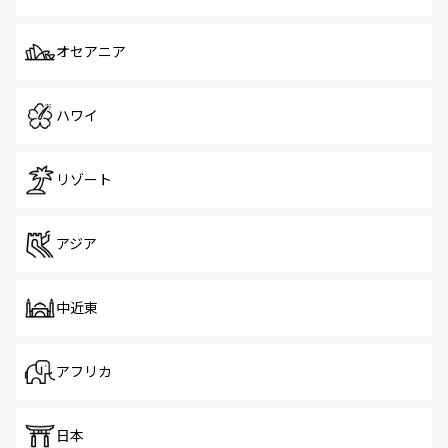
オセアニア
ハワイ
リゾート
アジア
中近東
アフリカ
日本