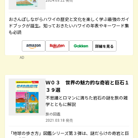
2024.03.22 発売
おさんぽしながらハワイの歴史と文化を楽しく学ぶ最強のガイ
ドブックが誕生。知っておきたいハワイの年表やキーワード集
も必読
詳細を見る
AD
Ｗ０３ 世界の魅力的な奇岩と巨石１
３９選
不思議とロマンに満ちた岩石の謎を旅の雑
学とともに解説
旅の図鑑
2021.03.18 発売
「地球の歩き方」図鑑シリーズ第３弾は、謎だらけの奇岩と巨