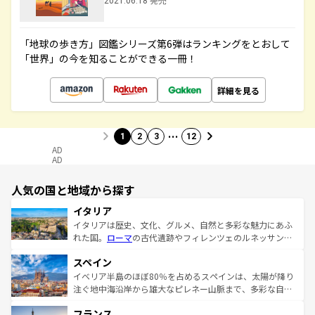
2021.06.18 発売
「地球の歩き方」図鑑シリーズ第6弾はランキングをとおして
「世界」の今を知ることができる一冊！
詳細を見る
…
1
2
3
12
AD
AD
人気の国と地域から探す
イタリア
イタリアは歴史、文化、グルメ、自然と多彩な魅力にあふ
れた国。
ローマ
の古代遺跡やフィレンツェのルネッサンス
美術、ヴェネツィアの運河など、歴史あるスポットはもち
スペイン
ろん、トスカーナの美しい田園風景やアマルフィ海岸の絶
景など、自然景観も見逃せない。観光の合間には、本場の
イベリア半島のほぼ80％を占めるスペインは、太陽が降り
ピザやパスタなど、絶品のイタリア料理を堪能することも
注ぐ地中海沿岸から雄大なピレネー山脈まで、多彩な自然
できる。朝目覚めてから夜眠るまで、すべての瞬間を楽し
と文化が詰まったヨーロッパ屈指の旅行先だ。多様な地域
フランス
ませてくれるイタリアで、忘れられない旅をしてみよう！
文化が根付くこの国では、情熱的なフラメンコ、熱気あふ