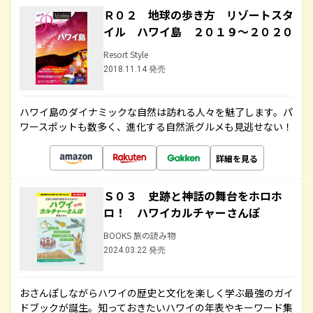
Ｒ０２ 地球の歩き方 リゾートスタ
イル ハワイ島 ２０１９～２０２０
Resort Style
2018.11.14 発売
ハワイ島のダイナミックな自然は訪れる人々を魅了します。パ
ワースポットも数多く、進化する自然派グルメも見逃せない！
詳細を見る
Ｓ０３ 史跡と神話の舞台をホロホ
ロ！ ハワイカルチャーさんぽ
BOOKS 旅の読み物
2024.03.22 発売
おさんぽしながらハワイの歴史と文化を楽しく学ぶ最強のガイ
ドブックが誕生。知っておきたいハワイの年表やキーワード集