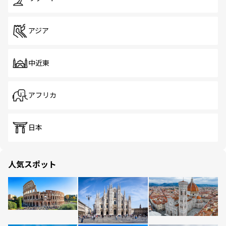
アジア
中近東
アフリカ
日本
人気スポット