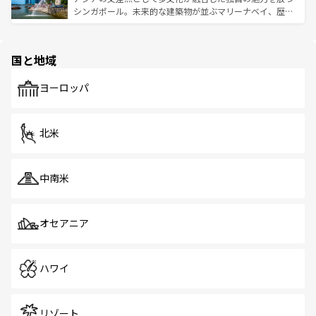
た文化、そして多様な観光資源が、訪れる旅人を魅了し続
うな絶景から文化的な体験まで、香港を存分に楽しみ尽く
シンガポール。未来的な建築物が並ぶマリーナベイ、歴史
ける。 なお、新着のタイ情報は
コンテンツ一覧
を参照して
そう。 なお、新着の香港情報は
コンテンツ一覧
を参照して
と伝統を感じられるエスニックタウン、多数の緑豊かな公
ほしい。
ほしい。
園や自然保護区など、自然が調和した近代的な景観と文化
の多様性あふれるカラフルな町は、どこを歩いても新しい
国と地域
発見がある。さらに、治安のよさや充実した公共交通機関
も、旅行者にとっては魅力的なポイント。グルメも豊富
で、ホーカーズは地元の風情を楽しめる外せないスポット
ヨーロッパ
だ。訪れる人を飽きさせないシンガポールで、多様な魅力
を体感しよう。 なお、新着のシンガポール情報は
コンテン
ツ一覧
を参照してほしい。
北米
中南米
オセアニア
ハワイ
リゾート