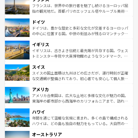
なお、新着のイタリア情報は
コンテンツ一覧
を参照してほ
れる闘牛、そして美味しいタパスが生活の一部となってい
フランスは、世界中の旅行者を魅了し続けるヨーロッパ屈
しい。
る。首都マドリードの洗練された雰囲気や、バルセロナの
指の観光地だ。首都パリのエッフェル塔やルーブル美術館
アートに溢れた街角から、地方では古代ローマ遺跡や中世
といった象徴的なスポットから、田舎町の古風な美しさま
ドイツ
の城塞都市、穏やかなビーチリゾートまで多彩な表情を見
で、幅広い魅力が詰まっている。華麗な宮殿、歴史的な大
せる。地方によって風土や気候が異なるスペインはその個
聖堂、美しいビーチ、そして豊かな自然が、訪れる者を心
ドイツは、豊かな歴史と多彩な文化が交差するヨーロッパ
性で訪れる人を魅了する。 なお、新着のスペイン情報は
コ
から魅了する。また、フランスは美食の国としても知ら
の中心に位置する国。中世の街並みが残るロマンチック街
ンテンツ一覧
を参照してほしい。
れ、フランス料理はユネスコ無形文化遺産にも登録されて
道から、未来を先取りするようなモダンな都市まで多様な
イギリス
いる。シャンパンの発祥地であるランス、プロヴァンスの
顔を持つこの国は、どこを歩いても飽きることがない。ベ
香り高いラベンダー畑など、多彩な楽しみ方が可能だ。さ
ルリンの文化的活気、バイエルン州のアルプスの絶景、そ
イギリスは、古きよき伝統と最先端が共存する国。ウェス
らに、パリ以外の地域にも魅力が溢れており、どの街角に
してライン川沿いのワイン畑といった風景は必見。ビール
トミンスター寺院や大英博物館のようなランドマーク、歴
も豊かな歴史と文化が息づいている。パリ以外の個性あふ
とソーセージを味わいながら地元の人と過ごす楽しい時間
史ある大学都市、美しい丘陵地帯や牧歌的な風景など、エ
れる地方に足を運ぶとそれぞれで全く異なる文化を体験で
スイス
は、お酒好きな人にはぜひ体験してほしい。 なお、新着の
リアごとに異なる魅力がある。また、優雅なアフタヌーン
きるだろう。 なお、新着のフランス情報は
コンテンツ一覧
ドイツ情報は
コンテンツ一覧
を参照してほしい。
ティー、ビール好きにはたまらない英国パブ、サッカー観
スイスの国土面積は九州ほどの広さだが、運行時刻が正確
を参照してほしい。
戦など、本場だからこそできる体験も豊富。イギリスを旅
な交通網が整備されており、初心者でも安心して個人旅行
して楽しみつくそう。 なお、新着のイギリス情報は
コンテ
を楽しめる。日本同様に時刻表どおりの旅が可能だ。中世
アメリカ
ンツ一覧
を参照してほしい。
の建物がそのまま残る町や、スイスならではのユニークな
博物館もあり、アルプス観光だけでなく町歩きも満喫する
アメリカ合衆国は、広大な土地と多様な文化が魅力の国。
ことができる。国民の所得が高いため物価も高いが、旅行
東海岸の都市部から西海岸のカリフォルニアまで、訪れる
者向けの交通パス提供のサービスもあり、うまく活用すれ
場所ごとに異なる風景と体験が待っている。ニューヨーク
ハワイ
ば市内交通費無料で観光を楽しむこともできる。 なお、新
のような巨大都市は、観光、ショッピング、エンターテイ
着のスイス情報は
コンテンツ一覧
を参照してほしい。
ンメントが詰まった刺激的なスポットだ。一方、アメリカ
年間を通じて温暖な気候に恵まれ、多くの島で構成される
西部には大自然が広がり、グランドキャニオンやイエロー
ハワイは、どの島も独自の魅力をもっている。大自然の神
ストーン国立公園といった絶景が堪能できる。さらに、南
秘を感じたいなら、火山が生み出した壮大な景観を誇るハ
オーストラリア
部のニューオーリンズでは、音楽と美食が融合した独特の
ワイ島は見逃せない。また、定番の観光地といえばオアフ