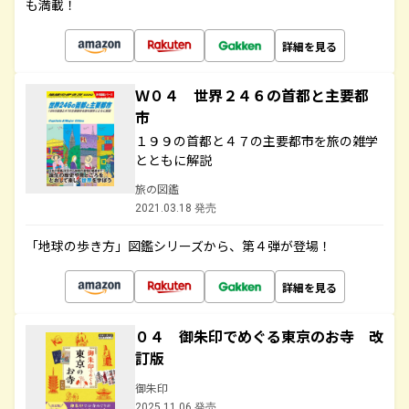
も満載！
詳細を見る
Ｗ０４ 世界２４６の首都と主要都
市
１９９の首都と４７の主要都市を旅の雑学
とともに解説
旅の図鑑
2021.03.18 発売
「地球の歩き方」図鑑シリーズから、第４弾が登場！
詳細を見る
０４ 御朱印でめぐる東京のお寺 改
訂版
御朱印
2025.11.06 発売