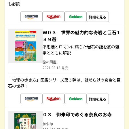
も必読
詳細を見る
Ｗ０３ 世界の魅力的な奇岩と巨石１
３９選
不思議とロマンに満ちた岩石の謎を旅の雑
学とともに解説
旅の図鑑
2021.03.18 発売
「地球の歩き方」図鑑シリーズ第３弾は、謎だらけの奇岩と巨
石の世界！
詳細を見る
０３ 御朱印でめぐる奈良のお寺
御朱印