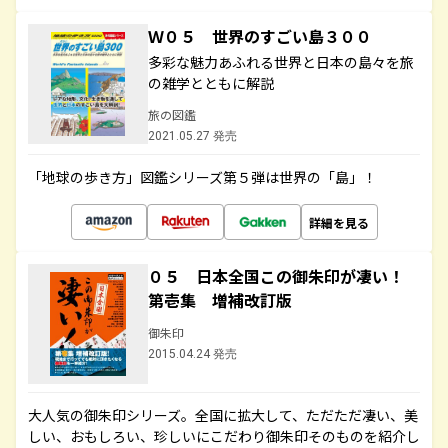
Ｗ０５ 世界のすごい島３００
多彩な魅力あふれる世界と日本の島々を旅
の雑学とともに解説
旅の図鑑
2021.05.27 発売
「地球の歩き方」図鑑シリーズ第５弾は世界の「島」！
詳細を見る
０５ 日本全国この御朱印が凄い！
第壱集 増補改訂版
御朱印
2015.04.24 発売
大人気の御朱印シリーズ。全国に拡大して、ただただ凄い、美
しい、おもしろい、珍しいにこだわり御朱印そのものを紹介し