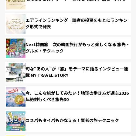
エアラインランキング 読者の投票をもとにランキン
グ形式で発表
Next韓国旅 次の韓国旅行がもっと楽しくなる 旅先・
グルメ・テクニック
旬な“あの人”が「旅」をテーマに語るインタビュー連
載 MY TRAVEL STORY
今、こんな旅がしてみたい！地球の歩き方が選ぶ2026
年絶対行くべき旅先30
コスパもタイパもかなえる！賢者の旅テクニック