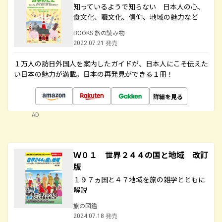
知っているようで知らない 日本人の心、
食文化、職文化、信仰、地域の魅力など
BOOKS 旅の読み物
2022.07.21 発売
１万人の訪日外国人を案内したガイドが、日本人にこそ伝えた
い日本の魅力が満載。日本の再発見ができる１冊！
詳細を見る
AD
Ｗ０１ 世界２４４の国と地域 改訂
版
１９７ヵ国と４７地域を旅の雑学とともに
解説
旅の図鑑
2024.07.18 発売