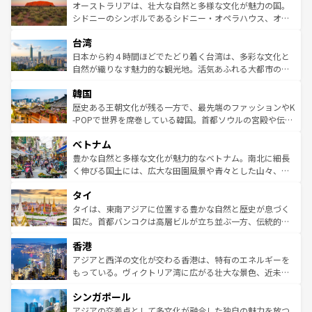
文化が魅力。旅行者はアメリカの各地域で異なる魅力を楽
島だが、静かな自然を求めるならマウイ島やカウアイ島が
オーストラリアは、壮大な自然と多様な文化が魅力の国。
しみながら、その多様性と豊かな歴史を感じることができ
おすすめ。エメラルドグリーンに輝く海をはじめ、豊かな
シドニーのシンボルであるシドニー・オペラハウス、オー
るだろう。車でのロードトリップや列車の旅も、アメリカ
文化や歴史が息づいている。「アロハスピリット」と呼ば
ストラリア東海岸北部に広がる大サンゴ礁地帯グレートバ
ならではの贅沢な旅のスタイルだ。 なお、新着のアメリカ
台湾
れるおもてなしの心で訪れる人々を迎えてくれるハワイの
リアリーフや大陸中央部にそびえるウルル（エアーズロッ
情報は
コンテンツ一覧
を参照してほしい。
人々、おいしいローカルフードやハワイアンミュージッ
ク）、タスマニアの美しい原生林やケアンズの熱帯雨林な
日本から約４時間ほどでたどり着く台湾は、多彩な文化と
ク、伝統的なフラダンスなど、すべてがハワイの魅力を彩
ど、見どころがたくさん。また、カフェやワイン、オージ
自然が織りなす魅力的な観光地。活気あふれる大都市の台
っている。訪れるたびに新しい発見と感動が待っているハ
ービーフなどの食文化も豊かで、美味しいものであふれて
北やノスタルジックな町並みが人気な九份（ジォウフェ
ワイを、存分に味わってほしい。 なお、新着のハワイ情報
韓国
いる。アクティビティも充実しており、サーフィンやダイ
ン）、静ひつな山岳地帯である台湾東部など、都市の喧騒
は
コンテンツ一覧
を参照してほしい。
ビング、ハイキングなど、アウトドア好きにはたまらな
と山間の静けさが共存しており、訪れる人に新しい発見と
歴史ある王朝文化が残る一方で、最先端のファッションやK
い。オーストラリアの多彩な魅力を存分に味わいつくそ
驚きをもたらしてくれる。また、奥深い台湾の食文化も魅
-POPで世界を席巻している韓国。首都ソウルの宮殿や伝統
う。 なお、新着のオーストラリア情報は
コンテンツ一覧
を
力で、夜市などの屋台グルメから高級料理、ヘルシーで美
家屋が並ぶエリアでは韓国の歴史と文化に浸ることがで
参照してほしい。
ベトナム
容にもいいと評判のスイーツなど、バラエティ豊かな料理
き、地方に足を延ばせば四季折々の自然美を楽しむことが
が味わえる。 なお、新着の台湾情報は
コンテンツ一覧
を参
できる。そして、キムチや焼肉、絶品のストリートフード
豊かな自然と多様な文化が魅力的なベトナム。南北に細長
照してほしい。
まで、さまざまな韓国料理が待っている。夜には、韓国な
く伸びる国土には、広大な田園風景や青々とした山々、世
らではのナイトライフも堪能できる。あたたかいホスピタ
界遺産に登録された壮大な自然景観が点在し、都市部では
タイ
リティに包まれながら、韓国の多彩な魅力を心ゆくまで味
急速な発展と共に伝統が息づく。ハノイの古い町並みやホ
わってみてほしい。 なお、新着の韓国情報は
コンテンツ一
ーチミン市のフランス統治時代の建物も、独特の雰囲気を
タイは、東南アジアに位置する豊かな自然と歴史が息づく
覧
を参照してほしい。
醸し出している。また、バラエティの豊かさとおいしさで
国だ。首都バンコクは高層ビルが立ち並ぶ一方、伝統的な
世界中の食通を魅了してやまないベトナム料理も魅力のひ
寺院や市場がいたるところに点在し、古きよき文化と現代
香港
とつ。フォーやバインミー、ベトナムコーヒーなどは、ぜ
の活気が交差している。北部ではチェンマイなどの山岳地
ひ現地で味わいたい。どの地域を訪れてもあたたかい人々
帯で自然と触れ合い、南部ではプーケットやクラビの美し
アジアと西洋の文化が交わる香港は、特有のエネルギーを
が旅行者を迎えてくれるので、きっと忘れられない旅にな
いビーチでリゾート気分を楽しむことができる。タイ料理
もっている。ヴィクトリア湾に広がる壮大な景色、近未来
るはずだ。 なお、新着のベトナム情報は
コンテンツ一覧
を
は世界的に有名で、屋台から高級レストランまで味覚を刺
的なアートスポット、そして歴史と現代が融合した町並
参照してほしい。
シンガポール
激する。気候は一年中温暖で、どの季節にも異なる楽しみ
み、どこを訪れても感動するはず。観光スポットが密集し
が待っている。親しみやすいタイの人々、仏教を中心とし
ており、効率よく見どころを回れるのも魅力。息をのむよ
アジアの交差点として多文化が融合した独自の魅力を放つ