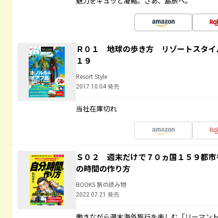
魅力をギュッと凝縮。さあ、島旅へ。
Ｒ０１ 地球の歩き方 リゾートスタイ
１９
Resort Style
2017.10.04 発売
当社在庫切れ
Ｓ０２ 週末だけで７０ヵ国１５９都市
の時間の作り方
BOOKS 旅の読み物
2022.07.21 発売
働きながら週末海外旅行を楽しむ「リーマント