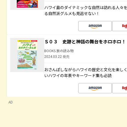
ハワイ島のダイナミックな自然は訪れる人々
る自然派グルメも見逃せない！
Ｓ０３ 史跡と神話の舞台をホロホロ！
BOOKS 旅の読み物
2024.03.22 発売
おさんぽしながらハワイの歴史と文化を楽し
いハワイの年表やキーワード集も必読
AD