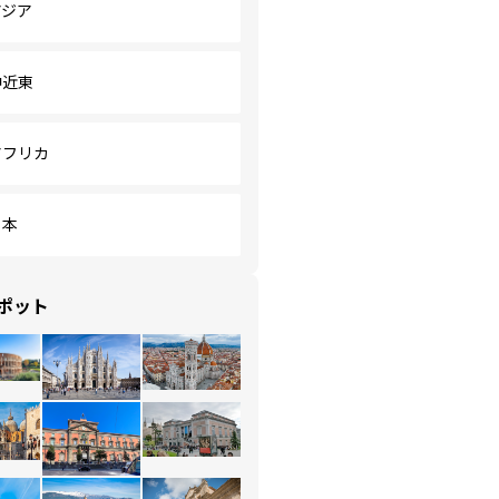
アジア
中近東
アフリカ
日本
ポット