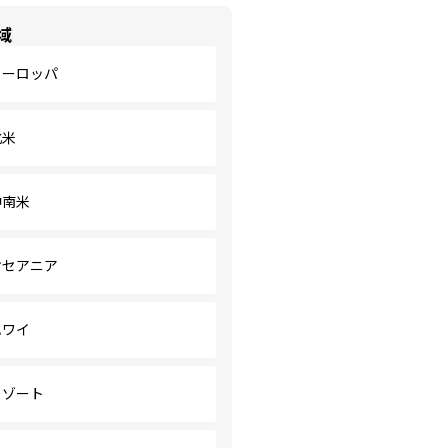
域
ヨーロッパ
北米
中南米
オセアニア
ハワイ
リゾート