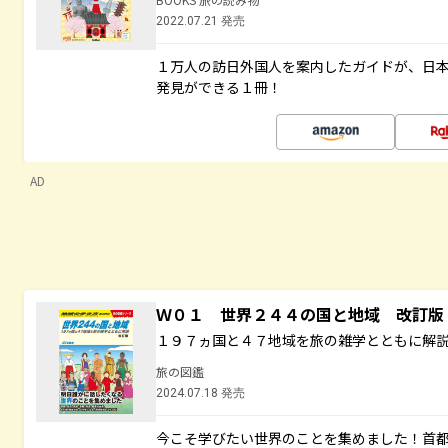
2022.07.21 発売
１万人の訪日外国人を案内したガイドが、日
発見ができる１冊！
AD
Ｗ０１ 世界２４４の国と地域 改訂版
１９７ヵ国と４７地域を旅の雑学とともに解
旅の図鑑
2024.07.18 発売
今こそ学びたい世界のことを集めました！首