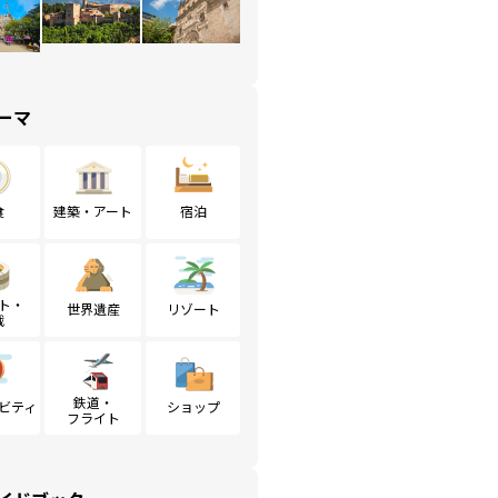
ーマ
食
建築・アート
宿泊
ト・
世界遺産
リゾート
戦
鉄道・
ビティ
ショップ
フライト