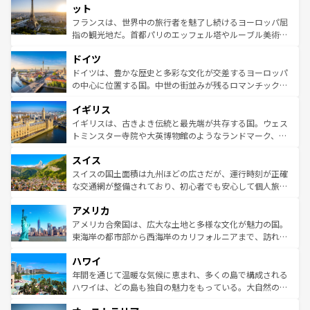
なお、新着のイタリア情報は
コンテンツ一覧
を参照してほ
れる闘牛、そして美味しいタパスが生活の一部となってい
ット
しい。
る。首都マドリードの洗練された雰囲気や、バルセロナの
フランスは、世界中の旅行者を魅了し続けるヨーロッパ屈
アートに溢れた街角から、地方では古代ローマ遺跡や中世
指の観光地だ。首都パリのエッフェル塔やルーブル美術館
の城塞都市、穏やかなビーチリゾートまで多彩な表情を見
といった象徴的なスポットから、田舎町の古風な美しさま
せる。地方によって風土や気候が異なるスペインはその個
ドイツ
で、幅広い魅力が詰まっている。華麗な宮殿、歴史的な大
性で訪れる人を魅了する。 なお、新着のスペイン情報は
コ
聖堂、美しいビーチ、そして豊かな自然が、訪れる者を心
ドイツは、豊かな歴史と多彩な文化が交差するヨーロッパ
ンテンツ一覧
を参照してほしい。
から魅了する。また、フランスは美食の国としても知ら
の中心に位置する国。中世の街並みが残るロマンチック街
れ、フランス料理はユネスコ無形文化遺産にも登録されて
道から、未来を先取りするようなモダンな都市まで多様な
イギリス
いる。シャンパンの発祥地であるランス、プロヴァンスの
顔を持つこの国は、どこを歩いても飽きることがない。ベ
香り高いラベンダー畑など、多彩な楽しみ方が可能だ。さ
ルリンの文化的活気、バイエルン州のアルプスの絶景、そ
イギリスは、古きよき伝統と最先端が共存する国。ウェス
らに、パリ以外の地域にも魅力が溢れており、どの街角に
してライン川沿いのワイン畑といった風景は必見。ビール
トミンスター寺院や大英博物館のようなランドマーク、歴
も豊かな歴史と文化が息づいている。パリ以外の個性あふ
とソーセージを味わいながら地元の人と過ごす楽しい時間
史ある大学都市、美しい丘陵地帯や牧歌的な風景など、エ
れる地方に足を運ぶとそれぞれで全く異なる文化を体験で
スイス
は、お酒好きな人にはぜひ体験してほしい。 なお、新着の
リアごとに異なる魅力がある。また、優雅なアフタヌーン
きるだろう。 なお、新着のフランス情報は
コンテンツ一覧
ドイツ情報は
コンテンツ一覧
を参照してほしい。
ティー、ビール好きにはたまらない英国パブ、サッカー観
スイスの国土面積は九州ほどの広さだが、運行時刻が正確
を参照してほしい。
戦など、本場だからこそできる体験も豊富。イギリスを旅
な交通網が整備されており、初心者でも安心して個人旅行
して楽しみつくそう。 なお、新着のイギリス情報は
コンテ
を楽しめる。日本同様に時刻表どおりの旅が可能だ。中世
アメリカ
ンツ一覧
を参照してほしい。
の建物がそのまま残る町や、スイスならではのユニークな
博物館もあり、アルプス観光だけでなく町歩きも満喫する
アメリカ合衆国は、広大な土地と多様な文化が魅力の国。
ことができる。国民の所得が高いため物価も高いが、旅行
東海岸の都市部から西海岸のカリフォルニアまで、訪れる
者向けの交通パス提供のサービスもあり、うまく活用すれ
場所ごとに異なる風景と体験が待っている。ニューヨーク
ハワイ
ば市内交通費無料で観光を楽しむこともできる。 なお、新
のような巨大都市は、観光、ショッピング、エンターテイ
着のスイス情報は
コンテンツ一覧
を参照してほしい。
ンメントが詰まった刺激的なスポットだ。一方、アメリカ
年間を通じて温暖な気候に恵まれ、多くの島で構成される
西部には大自然が広がり、グランドキャニオンやイエロー
ハワイは、どの島も独自の魅力をもっている。大自然の神
ストーン国立公園といった絶景が堪能できる。さらに、南
秘を感じたいなら、火山が生み出した壮大な景観を誇るハ