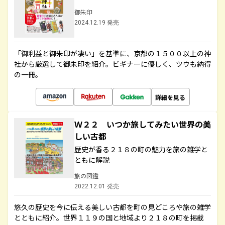
御朱印
2024.12.19 発売
「御利益と御朱印が凄い」を基準に、京都の１５００以上の神
社から厳選して御朱印を紹介。ビギナーに優しく、ツウも納得
の一冊。
詳細を見る
Ｗ２２ いつか旅してみたい世界の美
しい古都
歴史が香る２１８の町の魅力を旅の雑学と
ともに解説
旅の図鑑
2022.12.01 発売
悠久の歴史を今に伝える美しい古都を町の見どころや旅の雑学
とともに紹介。世界１１９の国と地域より２１８の町を掲載