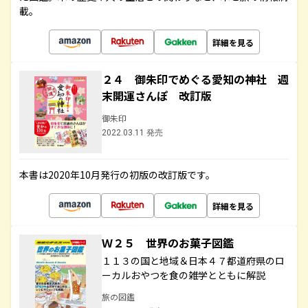
載。
詳細を見る
２４ 御朱印でめぐる愛知の神社 週
末開運さんぽ 改訂版
御朱印
2022.03.11 発売
本書は2020年10月発行の初版の改訂版です。
詳細を見る
Ｗ２５ 世界のお菓子図鑑
１１３の国と地域＆日本４７都道府県のロ
ーカルおやつを食の雑学とともに解説
旅の図鑑