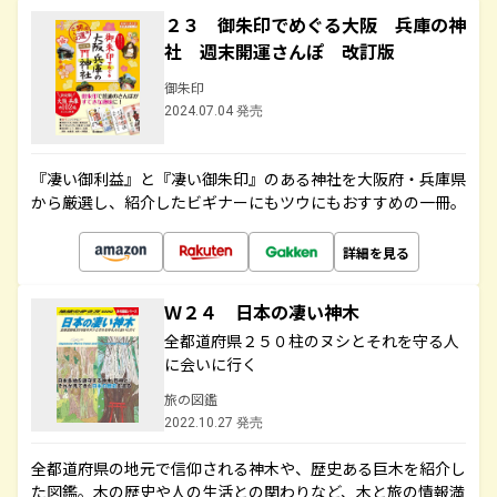
２３ 御朱印でめぐる大阪 兵庫の神
社 週末開運さんぽ 改訂版
御朱印
2024.07.04 発売
『凄い御利益』と『凄い御朱印』のある神社を大阪府・兵庫県
から厳選し、紹介したビギナーにもツウにもおすすめの一冊。
詳細を見る
Ｗ２４ 日本の凄い神木
全都道府県２５０柱のヌシとそれを守る人
に会いに行く
旅の図鑑
2022.10.27 発売
全都道府県の地元で信仰される神木や、歴史ある巨木を紹介し
た図鑑。木の歴史や人の生活との関わりなど、木と旅の情報満