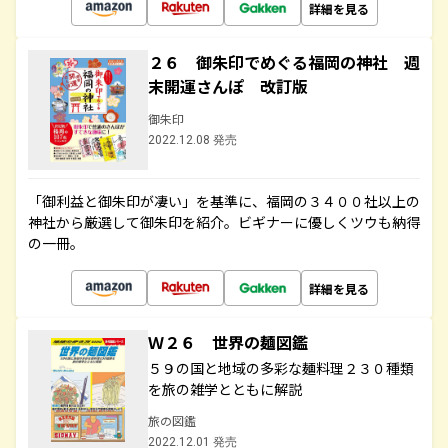
詳細を見る
２６ 御朱印でめぐる福岡の神社 週
末開運さんぽ 改訂版
御朱印
2022.12.08 発売
「御利益と御朱印が凄い」を基準に、福岡の３４００社以上の
神社から厳選して御朱印を紹介。ビギナーに優しくツウも納得
の一冊。
詳細を見る
Ｗ２６ 世界の麺図鑑
５９の国と地域の多彩な麺料理２３０種類
を旅の雑学とともに解説
旅の図鑑
2022.12.01 発売