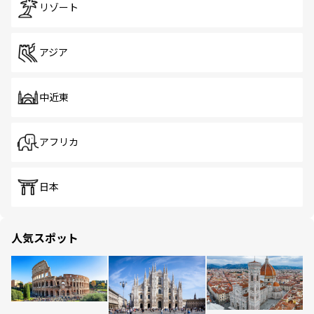
リゾート
アジア
中近東
アフリカ
日本
人気スポット