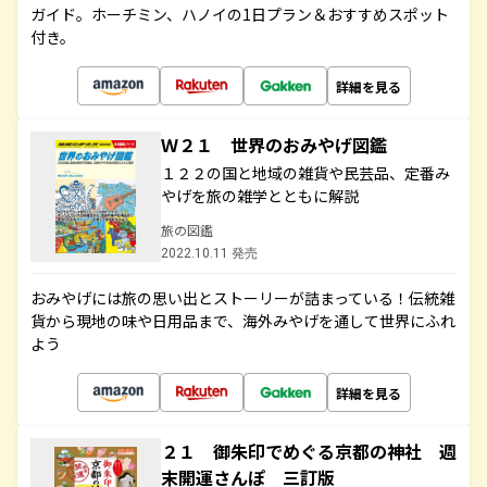
ガイド。ホーチミン、ハノイの1日プラン＆おすすめスポット
付き。
詳細を見る
Ｗ２１ 世界のおみやげ図鑑
１２２の国と地域の雑貨や民芸品、定番み
やげを旅の雑学とともに解説
旅の図鑑
2022.10.11 発売
おみやげには旅の思い出とストーリーが詰まっている！伝統雑
貨から現地の味や日用品まで、海外みやげを通して世界にふれ
よう
詳細を見る
２１ 御朱印でめぐる京都の神社 週
末開運さんぽ 三訂版