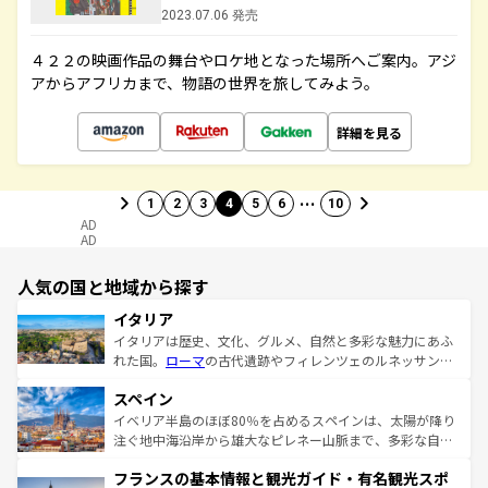
2023.07.06 発売
４２２の映画作品の舞台やロケ地となった場所へご案内。アジ
アからアフリカまで、物語の世界を旅してみよう。
詳細を見る
…
1
2
3
4
5
6
10
AD
AD
人気の国と地域から探す
イタリア
イタリアは歴史、文化、グルメ、自然と多彩な魅力にあふ
れた国。
ローマ
の古代遺跡やフィレンツェのルネッサンス
美術、ヴェネツィアの運河など、歴史あるスポットはもち
スペイン
ろん、トスカーナの美しい田園風景やアマルフィ海岸の絶
景など、自然景観も見逃せない。観光の合間には、本場の
イベリア半島のほぼ80％を占めるスペインは、太陽が降り
ピザやパスタなど、絶品のイタリア料理を堪能することも
注ぐ地中海沿岸から雄大なピレネー山脈まで、多彩な自然
できる。朝目覚めてから夜眠るまで、すべての瞬間を楽し
と文化が詰まったヨーロッパ屈指の旅行先だ。多様な地域
フランスの基本情報と観光ガイド・有名観光スポ
ませてくれるイタリアで、忘れられない旅をしてみよう！
文化が根付くこの国では、情熱的なフラメンコ、熱気あふ