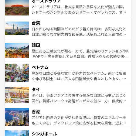
オーストラリア
部のニューオーリンズでは、音楽と美食が融合した独特の
ワイ島は見逃せない。また、定番の観光地といえばオアフ
文化が魅力。旅行者はアメリカの各地域で異なる魅力を楽
島だが、静かな自然を求めるならマウイ島やカウアイ島が
オーストラリアは、壮大な自然と多様な文化が魅力の国。
しみながら、その多様性と豊かな歴史を感じることができ
おすすめ。エメラルドグリーンに輝く海をはじめ、豊かな
シドニーのシンボルであるシドニー・オペラハウス、オー
るだろう。車でのロードトリップや列車の旅も、アメリカ
文化や歴史が息づいている。「アロハスピリット」と呼ば
ストラリア東海岸北部に広がる大サンゴ礁地帯グレートバ
ならではの贅沢な旅のスタイルだ。 なお、新着のアメリカ
台湾
れるおもてなしの心で訪れる人々を迎えてくれるハワイの
リアリーフや大陸中央部にそびえるウルル（エアーズロッ
情報は
コンテンツ一覧
を参照してほしい。
人々、おいしいローカルフードやハワイアンミュージッ
ク）、タスマニアの美しい原生林やケアンズの熱帯雨林な
日本から約４時間ほどでたどり着く台湾は、多彩な文化と
ク、伝統的なフラダンスなど、すべてがハワイの魅力を彩
ど、見どころがたくさん。また、カフェやワイン、オージ
自然が織りなす魅力的な観光地。活気あふれる大都市の台
っている。訪れるたびに新しい発見と感動が待っているハ
ービーフなどの食文化も豊かで、美味しいものであふれて
北やノスタルジックな町並みが人気な九份（ジォウフェ
ワイを、存分に味わってほしい。 なお、新着のハワイ情報
韓国
いる。アクティビティも充実しており、サーフィンやダイ
ン）、静ひつな山岳地帯である台湾東部など、都市の喧騒
は
コンテンツ一覧
を参照してほしい。
ビング、ハイキングなど、アウトドア好きにはたまらな
と山間の静けさが共存しており、訪れる人に新しい発見と
歴史ある王朝文化が残る一方で、最先端のファッションやK
い。オーストラリアの多彩な魅力を存分に味わいつくそ
驚きをもたらしてくれる。また、奥深い台湾の食文化も魅
-POPで世界を席巻している韓国。首都ソウルの宮殿や伝統
う。 なお、新着のオーストラリア情報は
コンテンツ一覧
を
力で、夜市などの屋台グルメから高級料理、ヘルシーで美
家屋が並ぶエリアでは韓国の歴史と文化に浸ることがで
参照してほしい。
ベトナム
容にもいいと評判のスイーツなど、バラエティ豊かな料理
き、地方に足を延ばせば四季折々の自然美を楽しむことが
が味わえる。 なお、新着の台湾情報は
コンテンツ一覧
を参
できる。そして、キムチや焼肉、絶品のストリートフード
豊かな自然と多様な文化が魅力的なベトナム。南北に細長
照してほしい。
まで、さまざまな韓国料理が待っている。夜には、韓国な
く伸びる国土には、広大な田園風景や青々とした山々、世
らではのナイトライフも堪能できる。あたたかいホスピタ
界遺産に登録された壮大な自然景観が点在し、都市部では
タイ
リティに包まれながら、韓国の多彩な魅力を心ゆくまで味
急速な発展と共に伝統が息づく。ハノイの古い町並みやホ
わってみてほしい。 なお、新着の韓国情報は
コンテンツ一
ーチミン市のフランス統治時代の建物も、独特の雰囲気を
タイは、東南アジアに位置する豊かな自然と歴史が息づく
覧
を参照してほしい。
醸し出している。また、バラエティの豊かさとおいしさで
国だ。首都バンコクは高層ビルが立ち並ぶ一方、伝統的な
世界中の食通を魅了してやまないベトナム料理も魅力のひ
寺院や市場がいたるところに点在し、古きよき文化と現代
香港
とつ。フォーやバインミー、ベトナムコーヒーなどは、ぜ
の活気が交差している。北部ではチェンマイなどの山岳地
ひ現地で味わいたい。どの地域を訪れてもあたたかい人々
帯で自然と触れ合い、南部ではプーケットやクラビの美し
アジアと西洋の文化が交わる香港は、特有のエネルギーを
が旅行者を迎えてくれるので、きっと忘れられない旅にな
いビーチでリゾート気分を楽しむことができる。タイ料理
もっている。ヴィクトリア湾に広がる壮大な景色、近未来
るはずだ。 なお、新着のベトナム情報は
コンテンツ一覧
を
は世界的に有名で、屋台から高級レストランまで味覚を刺
的なアートスポット、そして歴史と現代が融合した町並
参照してほしい。
シンガポール
激する。気候は一年中温暖で、どの季節にも異なる楽しみ
み、どこを訪れても感動するはず。観光スポットが密集し