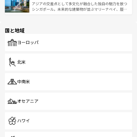
が待っている。親しみやすいタイの人々、仏教を中心とし
ており、効率よく見どころを回れるのも魅力。息をのむよ
アジアの交差点として多文化が融合した独自の魅力を放つ
た文化、そして多様な観光資源が、訪れる旅人を魅了し続
うな絶景から文化的な体験まで、香港を存分に楽しみ尽く
シンガポール。未来的な建築物が並ぶマリーナベイ、歴史
ける。 なお、新着のタイ情報は
コンテンツ一覧
を参照して
そう。 なお、新着の香港情報は
コンテンツ一覧
を参照して
と伝統を感じられるエスニックタウン、多数の緑豊かな公
ほしい。
ほしい。
園や自然保護区など、自然が調和した近代的な景観と文化
の多様性あふれるカラフルな町は、どこを歩いても新しい
国と地域
発見がある。さらに、治安のよさや充実した公共交通機関
も、旅行者にとっては魅力的なポイント。グルメも豊富
で、ホーカーズは地元の風情を楽しめる外せないスポット
ヨーロッパ
だ。訪れる人を飽きさせないシンガポールで、多様な魅力
を体感しよう。 なお、新着のシンガポール情報は
コンテン
ツ一覧
を参照してほしい。
北米
中南米
オセアニア
ハワイ