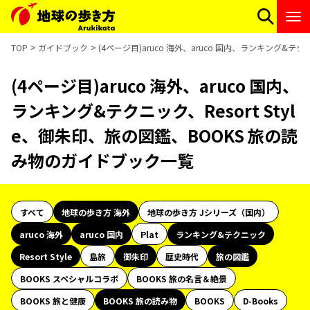
TOP
ガイドブック
(4ページ目)aruco 海外、aruco 国内、ランキング&テ
(4ページ目)aruco 海外、aruco 国内、
ランキング&テクニック、Resort Styl
e、御朱印、旅の図鑑、BOOKS 旅の読
み物のガイドブック一覧
すべて
地球の歩き方 海外
地球の歩き方 Jシリーズ（国内）
aruco 海外
aruco 国内
Plat
ランキング&テクニック
Resort Style
島旅
御朱印
歴史時代
旅の図鑑
BOOKS スペシャルコラボ
BOOKS 旅の名言＆絶景
BOOKS 旅と健康
BOOKS 旅の読み物
BOOKS
D-Books