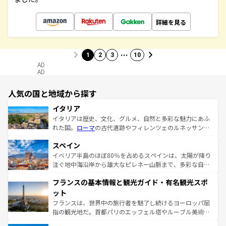
詳細を見る
…
1
2
3
10
AD
AD
人気の国と地域から探す
イタリア
イタリアは歴史、文化、グルメ、自然と多彩な魅力にあふ
れた国。
ローマ
の古代遺跡やフィレンツェのルネッサンス
美術、ヴェネツィアの運河など、歴史あるスポットはもち
スペイン
ろん、トスカーナの美しい田園風景やアマルフィ海岸の絶
景など、自然景観も見逃せない。観光の合間には、本場の
イベリア半島のほぼ80％を占めるスペインは、太陽が降り
ピザやパスタなど、絶品のイタリア料理を堪能することも
注ぐ地中海沿岸から雄大なピレネー山脈まで、多彩な自然
できる。朝目覚めてから夜眠るまで、すべての瞬間を楽し
と文化が詰まったヨーロッパ屈指の旅行先だ。多様な地域
フランスの基本情報と観光ガイド・有名観光スポ
ませてくれるイタリアで、忘れられない旅をしてみよう！
文化が根付くこの国では、情熱的なフラメンコ、熱気あふ
なお、新着のイタリア情報は
コンテンツ一覧
を参照してほ
れる闘牛、そして美味しいタパスが生活の一部となってい
ット
しい。
る。首都マドリードの洗練された雰囲気や、バルセロナの
フランスは、世界中の旅行者を魅了し続けるヨーロッパ屈
アートに溢れた街角から、地方では古代ローマ遺跡や中世
指の観光地だ。首都パリのエッフェル塔やルーブル美術館
の城塞都市、穏やかなビーチリゾートまで多彩な表情を見
といった象徴的なスポットから、田舎町の古風な美しさま