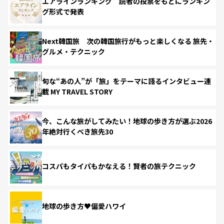
エアラインランキング 読者の投票をもとにランキン
グ形式で発表
Next韓国旅 次の韓国旅行がもっと楽しくなる 旅先・
グルメ・テクニック
旬な“あの人”が「旅」をテーマに語るインタビュー連
載 MY TRAVEL STORY
今、こんな旅がしてみたい！地球の歩き方が選ぶ2026
年絶対行くべき旅先30
コスパもタイパもかなえる！賢者の旅テクニック
地球の歩き方♥偏愛ハワイ