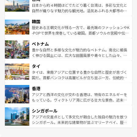
情報は
コンテンツ一覧
を参照してほしい。
人々、おいしいローカルフードやハワイアンミュージッ
ク）、タスマニアの美しい原生林やケアンズの熱帯雨林な
日本から約４時間ほどでたどり着く台湾は、多彩な文化と
ク、伝統的なフラダンスなど、すべてがハワイの魅力を彩
ど、見どころがたくさん。また、カフェやワイン、オージ
自然が織りなす魅力的な観光地。活気あふれる大都市の台
っている。訪れるたびに新しい発見と感動が待っているハ
ービーフなどの食文化も豊かで、美味しいものであふれて
北やノスタルジックな町並みが人気な九份（ジォウフェ
ワイを、存分に味わってほしい。 なお、新着のハワイ情報
韓国
いる。アクティビティも充実しており、サーフィンやダイ
ン）、静ひつな山岳地帯である台湾東部など、都市の喧騒
は
コンテンツ一覧
を参照してほしい。
ビング、ハイキングなど、アウトドア好きにはたまらな
と山間の静けさが共存しており、訪れる人に新しい発見と
歴史ある王朝文化が残る一方で、最先端のファッションやK
い。オーストラリアの多彩な魅力を存分に味わいつくそ
驚きをもたらしてくれる。また、奥深い台湾の食文化も魅
-POPで世界を席巻している韓国。首都ソウルの宮殿や伝統
う。 なお、新着のオーストラリア情報は
コンテンツ一覧
を
力で、夜市などの屋台グルメから高級料理、ヘルシーで美
家屋が並ぶエリアでは韓国の歴史と文化に浸ることがで
参照してほしい。
ベトナム
容にもいいと評判のスイーツなど、バラエティ豊かな料理
き、地方に足を延ばせば四季折々の自然美を楽しむことが
が味わえる。 なお、新着の台湾情報は
コンテンツ一覧
を参
できる。そして、キムチや焼肉、絶品のストリートフード
豊かな自然と多様な文化が魅力的なベトナム。南北に細長
照してほしい。
まで、さまざまな韓国料理が待っている。夜には、韓国な
く伸びる国土には、広大な田園風景や青々とした山々、世
らではのナイトライフも堪能できる。あたたかいホスピタ
界遺産に登録された壮大な自然景観が点在し、都市部では
タイ
リティに包まれながら、韓国の多彩な魅力を心ゆくまで味
急速な発展と共に伝統が息づく。ハノイの古い町並みやホ
わってみてほしい。 なお、新着の韓国情報は
コンテンツ一
ーチミン市のフランス統治時代の建物も、独特の雰囲気を
タイは、東南アジアに位置する豊かな自然と歴史が息づく
覧
を参照してほしい。
醸し出している。また、バラエティの豊かさとおいしさで
国だ。首都バンコクは高層ビルが立ち並ぶ一方、伝統的な
世界中の食通を魅了してやまないベトナム料理も魅力のひ
寺院や市場がいたるところに点在し、古きよき文化と現代
香港
とつ。フォーやバインミー、ベトナムコーヒーなどは、ぜ
の活気が交差している。北部ではチェンマイなどの山岳地
ひ現地で味わいたい。どの地域を訪れてもあたたかい人々
帯で自然と触れ合い、南部ではプーケットやクラビの美し
アジアと西洋の文化が交わる香港は、特有のエネルギーを
が旅行者を迎えてくれるので、きっと忘れられない旅にな
いビーチでリゾート気分を楽しむことができる。タイ料理
もっている。ヴィクトリア湾に広がる壮大な景色、近未来
るはずだ。 なお、新着のベトナム情報は
コンテンツ一覧
を
は世界的に有名で、屋台から高級レストランまで味覚を刺
的なアートスポット、そして歴史と現代が融合した町並
参照してほしい。
シンガポール
激する。気候は一年中温暖で、どの季節にも異なる楽しみ
み、どこを訪れても感動するはず。観光スポットが密集し
が待っている。親しみやすいタイの人々、仏教を中心とし
ており、効率よく見どころを回れるのも魅力。息をのむよ
アジアの交差点として多文化が融合した独自の魅力を放つ
た文化、そして多様な観光資源が、訪れる旅人を魅了し続
うな絶景から文化的な体験まで、香港を存分に楽しみ尽く
シンガポール。未来的な建築物が並ぶマリーナベイ、歴史
ける。 なお、新着のタイ情報は
コンテンツ一覧
を参照して
そう。 なお、新着の香港情報は
コンテンツ一覧
を参照して
と伝統を感じられるエスニックタウン、多数の緑豊かな公
ほしい。
ほしい。
園や自然保護区など、自然が調和した近代的な景観と文化