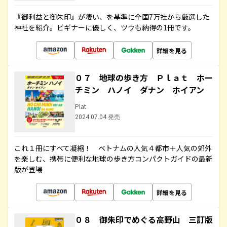
『御利益と御朱印』が凄い、を基準に全国7万社から厳選した
神社を紹介。ビギナーに優しく、ツウも納得の1冊です。
詳細を見る
０７ 地球の歩き方 Ｐｌａｔ ホー
チミン ハノイ ダナン ホイアン
Plat
2024.07.04 発売
これ１冊にすべて凝縮！ ベトナムの人気４都市＋人気の郊外
を楽しむ、携帯に便利な地球の歩き方コンパクトガイドの最新
版が登場
詳細を見る
０８ 御朱印でめぐる高野山 三訂版