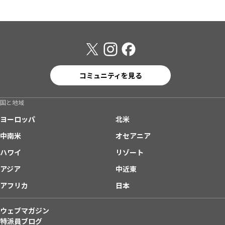
コミュニティを見る
国と地域
ヨーロッパ
北米
中南米
オセアニア
ハワイ
リゾート
アジア
中近東
アフリカ
日本
ウェブマガジン
特派員ブログ