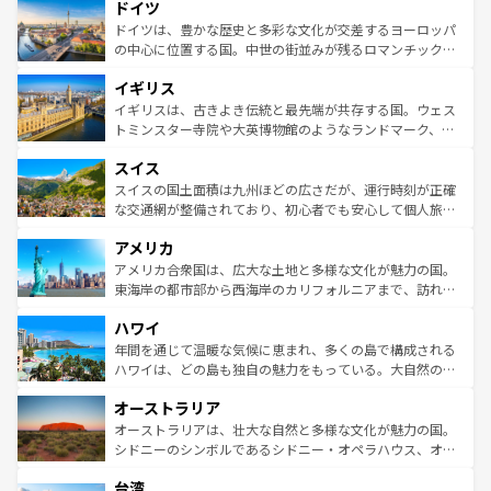
せる。地方によって風土や気候が異なるスペインはその個
ドイツ
で、幅広い魅力が詰まっている。華麗な宮殿、歴史的な大
性で訪れる人を魅了する。 なお、新着のスペイン情報は
コ
聖堂、美しいビーチ、そして豊かな自然が、訪れる者を心
ドイツは、豊かな歴史と多彩な文化が交差するヨーロッパ
ンテンツ一覧
を参照してほしい。
から魅了する。また、フランスは美食の国としても知ら
の中心に位置する国。中世の街並みが残るロマンチック街
れ、フランス料理はユネスコ無形文化遺産にも登録されて
道から、未来を先取りするようなモダンな都市まで多様な
イギリス
いる。シャンパンの発祥地であるランス、プロヴァンスの
顔を持つこの国は、どこを歩いても飽きることがない。ベ
香り高いラベンダー畑など、多彩な楽しみ方が可能だ。さ
ルリンの文化的活気、バイエルン州のアルプスの絶景、そ
イギリスは、古きよき伝統と最先端が共存する国。ウェス
らに、パリ以外の地域にも魅力が溢れており、どの街角に
してライン川沿いのワイン畑といった風景は必見。ビール
トミンスター寺院や大英博物館のようなランドマーク、歴
も豊かな歴史と文化が息づいている。パリ以外の個性あふ
とソーセージを味わいながら地元の人と過ごす楽しい時間
史ある大学都市、美しい丘陵地帯や牧歌的な風景など、エ
れる地方に足を運ぶとそれぞれで全く異なる文化を体験で
スイス
は、お酒好きな人にはぜひ体験してほしい。 なお、新着の
リアごとに異なる魅力がある。また、優雅なアフタヌーン
きるだろう。 なお、新着のフランス情報は
コンテンツ一覧
ドイツ情報は
コンテンツ一覧
を参照してほしい。
ティー、ビール好きにはたまらない英国パブ、サッカー観
スイスの国土面積は九州ほどの広さだが、運行時刻が正確
を参照してほしい。
戦など、本場だからこそできる体験も豊富。イギリスを旅
な交通網が整備されており、初心者でも安心して個人旅行
して楽しみつくそう。 なお、新着のイギリス情報は
コンテ
を楽しめる。日本同様に時刻表どおりの旅が可能だ。中世
アメリカ
ンツ一覧
を参照してほしい。
の建物がそのまま残る町や、スイスならではのユニークな
博物館もあり、アルプス観光だけでなく町歩きも満喫する
アメリカ合衆国は、広大な土地と多様な文化が魅力の国。
ことができる。国民の所得が高いため物価も高いが、旅行
東海岸の都市部から西海岸のカリフォルニアまで、訪れる
者向けの交通パス提供のサービスもあり、うまく活用すれ
場所ごとに異なる風景と体験が待っている。ニューヨーク
ハワイ
ば市内交通費無料で観光を楽しむこともできる。 なお、新
のような巨大都市は、観光、ショッピング、エンターテイ
着のスイス情報は
コンテンツ一覧
を参照してほしい。
ンメントが詰まった刺激的なスポットだ。一方、アメリカ
年間を通じて温暖な気候に恵まれ、多くの島で構成される
西部には大自然が広がり、グランドキャニオンやイエロー
ハワイは、どの島も独自の魅力をもっている。大自然の神
ストーン国立公園といった絶景が堪能できる。さらに、南
秘を感じたいなら、火山が生み出した壮大な景観を誇るハ
オーストラリア
部のニューオーリンズでは、音楽と美食が融合した独特の
ワイ島は見逃せない。また、定番の観光地といえばオアフ
文化が魅力。旅行者はアメリカの各地域で異なる魅力を楽
島だが、静かな自然を求めるならマウイ島やカウアイ島が
オーストラリアは、壮大な自然と多様な文化が魅力の国。
しみながら、その多様性と豊かな歴史を感じることができ
おすすめ。エメラルドグリーンに輝く海をはじめ、豊かな
シドニーのシンボルであるシドニー・オペラハウス、オー
るだろう。車でのロードトリップや列車の旅も、アメリカ
文化や歴史が息づいている。「アロハスピリット」と呼ば
ストラリア東海岸北部に広がる大サンゴ礁地帯グレートバ
ならではの贅沢な旅のスタイルだ。 なお、新着のアメリカ
台湾
れるおもてなしの心で訪れる人々を迎えてくれるハワイの
リアリーフや大陸中央部にそびえるウルル（エアーズロッ