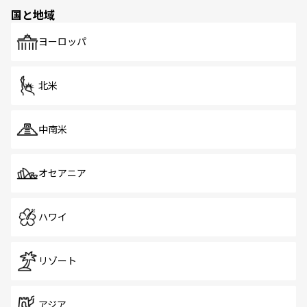
の多様性あふれるカラフルな町は、どこを歩いても新しい
国と地域
発見がある。さらに、治安のよさや充実した公共交通機関
も、旅行者にとっては魅力的なポイント。グルメも豊富
で、ホーカーズは地元の風情を楽しめる外せないスポット
ヨーロッパ
だ。訪れる人を飽きさせないシンガポールで、多様な魅力
を体感しよう。 なお、新着のシンガポール情報は
コンテン
ツ一覧
を参照してほしい。
北米
中南米
オセアニア
ハワイ
リゾート
アジア