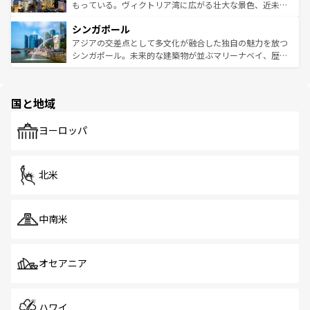
が旅行者を迎えてくれるので、きっと忘れられない旅にな
いビーチでリゾート気分を楽しむことができる。タイ料理
もっている。ヴィクトリア湾に広がる壮大な景色、近未来
るはずだ。 なお、新着のベトナム情報は
コンテンツ一覧
を
は世界的に有名で、屋台から高級レストランまで味覚を刺
的なアートスポット、そして歴史と現代が融合した町並
参照してほしい。
シンガポール
激する。気候は一年中温暖で、どの季節にも異なる楽しみ
み、どこを訪れても感動するはず。観光スポットが密集し
が待っている。親しみやすいタイの人々、仏教を中心とし
ており、効率よく見どころを回れるのも魅力。息をのむよ
アジアの交差点として多文化が融合した独自の魅力を放つ
た文化、そして多様な観光資源が、訪れる旅人を魅了し続
うな絶景から文化的な体験まで、香港を存分に楽しみ尽く
シンガポール。未来的な建築物が並ぶマリーナベイ、歴史
ける。 なお、新着のタイ情報は
コンテンツ一覧
を参照して
そう。 なお、新着の香港情報は
コンテンツ一覧
を参照して
と伝統を感じられるエスニックタウン、多数の緑豊かな公
ほしい。
ほしい。
園や自然保護区など、自然が調和した近代的な景観と文化
の多様性あふれるカラフルな町は、どこを歩いても新しい
国と地域
発見がある。さらに、治安のよさや充実した公共交通機関
も、旅行者にとっては魅力的なポイント。グルメも豊富
で、ホーカーズは地元の風情を楽しめる外せないスポット
ヨーロッパ
だ。訪れる人を飽きさせないシンガポールで、多様な魅力
を体感しよう。 なお、新着のシンガポール情報は
コンテン
ツ一覧
を参照してほしい。
北米
中南米
オセアニア
ハワイ