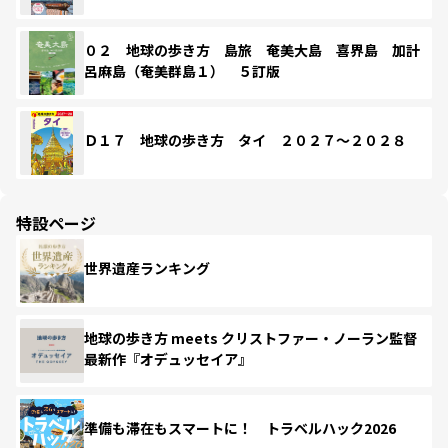
０２ 地球の歩き方 島旅 奄美大島 喜界島 加計
呂麻島（奄美群島１） ５訂版
Ｄ１７ 地球の歩き方 タイ ２０２７～２０２８
特設ページ
世界遺産ランキング
地球の歩き方 meets クリストファー・ノーラン監督
最新作『オデュッセイア』
準備も滞在もスマートに！ トラベルハック2026