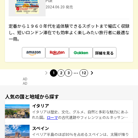
Plat
2024.06.20 発売
定番から１９６０年代を追体験できるスポットまで幅広く収録
し、短いロンドン滞在でも効率よく楽しみたい旅行者に最適な
一冊。
詳細を見る
…
1
2
3
12
AD
AD
人気の国と地域から探す
イタリア
イタリアは歴史、文化、グルメ、自然と多彩な魅力にあふ
れた国。
ローマ
の古代遺跡やフィレンツェのルネッサンス
美術、ヴェネツィアの運河など、歴史あるスポットはもち
スペイン
ろん、トスカーナの美しい田園風景やアマルフィ海岸の絶
景など、自然景観も見逃せない。観光の合間には、本場の
イベリア半島のほぼ80％を占めるスペインは、太陽が降り