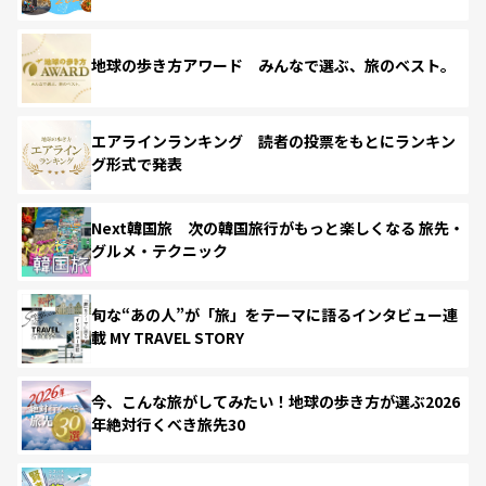
地球の歩き方アワード みんなで選ぶ、旅のベスト。
エアラインランキング 読者の投票をもとにランキン
グ形式で発表
Next韓国旅 次の韓国旅行がもっと楽しくなる 旅先・
グルメ・テクニック
旬な“あの人”が「旅」をテーマに語るインタビュー連
載 MY TRAVEL STORY
今、こんな旅がしてみたい！地球の歩き方が選ぶ2026
年絶対行くべき旅先30