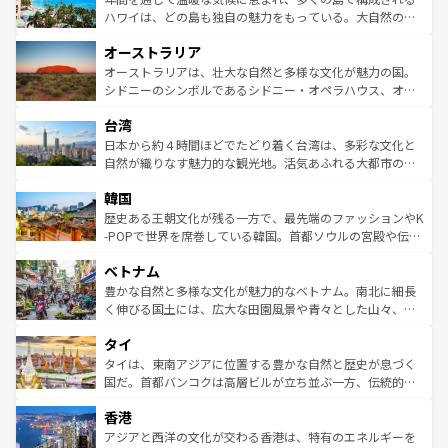
西部には大自然が広がり、グランドキャニオンやイエロー
ハワイは、どの島も独自の魅力をもっている。大自然の神
ストーン国立公園といった絶景が堪能できる。さらに、南
秘を感じたいなら、火山が生み出した壮大な景観を誇るハ
オーストラリア
部のニューオーリンズでは、音楽と美食が融合した独特の
ワイ島は見逃せない。また、定番の観光地といえばオアフ
文化が魅力。旅行者はアメリカの各地域で異なる魅力を楽
島だが、静かな自然を求めるならマウイ島やカウアイ島が
オーストラリアは、壮大な自然と多様な文化が魅力の国。
しみながら、その多様性と豊かな歴史を感じることができ
おすすめ。エメラルドグリーンに輝く海をはじめ、豊かな
シドニーのシンボルであるシドニー・オペラハウス、オー
るだろう。車でのロードトリップや列車の旅も、アメリカ
文化や歴史が息づいている。「アロハスピリット」と呼ば
ストラリア東海岸北部に広がる大サンゴ礁地帯グレートバ
ならではの贅沢な旅のスタイルだ。 なお、新着のアメリカ
台湾
れるおもてなしの心で訪れる人々を迎えてくれるハワイの
リアリーフや大陸中央部にそびえるウルル（エアーズロッ
情報は
コンテンツ一覧
を参照してほしい。
人々、おいしいローカルフードやハワイアンミュージッ
ク）、タスマニアの美しい原生林やケアンズの熱帯雨林な
日本から約４時間ほどでたどり着く台湾は、多彩な文化と
ク、伝統的なフラダンスなど、すべてがハワイの魅力を彩
ど、見どころがたくさん。また、カフェやワイン、オージ
自然が織りなす魅力的な観光地。活気あふれる大都市の台
っている。訪れるたびに新しい発見と感動が待っているハ
ービーフなどの食文化も豊かで、美味しいものであふれて
北やノスタルジックな町並みが人気な九份（ジォウフェ
ワイを、存分に味わってほしい。 なお、新着のハワイ情報
韓国
いる。アクティビティも充実しており、サーフィンやダイ
ン）、静ひつな山岳地帯である台湾東部など、都市の喧騒
は
コンテンツ一覧
を参照してほしい。
ビング、ハイキングなど、アウトドア好きにはたまらな
と山間の静けさが共存しており、訪れる人に新しい発見と
歴史ある王朝文化が残る一方で、最先端のファッションやK
い。オーストラリアの多彩な魅力を存分に味わいつくそ
驚きをもたらしてくれる。また、奥深い台湾の食文化も魅
-POPで世界を席巻している韓国。首都ソウルの宮殿や伝統
う。 なお、新着のオーストラリア情報は
コンテンツ一覧
を
力で、夜市などの屋台グルメから高級料理、ヘルシーで美
家屋が並ぶエリアでは韓国の歴史と文化に浸ることがで
参照してほしい。
ベトナム
容にもいいと評判のスイーツなど、バラエティ豊かな料理
き、地方に足を延ばせば四季折々の自然美を楽しむことが
が味わえる。 なお、新着の台湾情報は
コンテンツ一覧
を参
できる。そして、キムチや焼肉、絶品のストリートフード
豊かな自然と多様な文化が魅力的なベトナム。南北に細長
照してほしい。
まで、さまざまな韓国料理が待っている。夜には、韓国な
く伸びる国土には、広大な田園風景や青々とした山々、世
らではのナイトライフも堪能できる。あたたかいホスピタ
界遺産に登録された壮大な自然景観が点在し、都市部では
タイ
リティに包まれながら、韓国の多彩な魅力を心ゆくまで味
急速な発展と共に伝統が息づく。ハノイの古い町並みやホ
わってみてほしい。 なお、新着の韓国情報は
コンテンツ一
ーチミン市のフランス統治時代の建物も、独特の雰囲気を
タイは、東南アジアに位置する豊かな自然と歴史が息づく
覧
を参照してほしい。
醸し出している。また、バラエティの豊かさとおいしさで
国だ。首都バンコクは高層ビルが立ち並ぶ一方、伝統的な
世界中の食通を魅了してやまないベトナム料理も魅力のひ
寺院や市場がいたるところに点在し、古きよき文化と現代
香港
とつ。フォーやバインミー、ベトナムコーヒーなどは、ぜ
の活気が交差している。北部ではチェンマイなどの山岳地
ひ現地で味わいたい。どの地域を訪れてもあたたかい人々
帯で自然と触れ合い、南部ではプーケットやクラビの美し
アジアと西洋の文化が交わる香港は、特有のエネルギーを