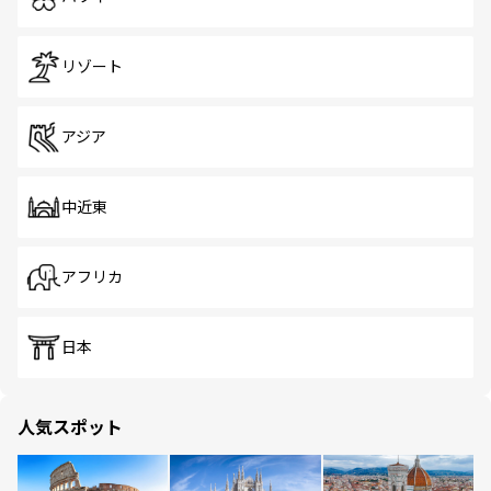
リゾート
アジア
中近東
アフリカ
日本
人気スポット