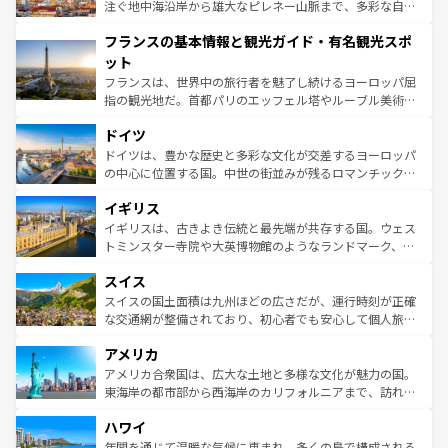
ピザやパスタなど、絶品のイタリア料理を堪能することも
注ぐ地中海沿岸から雄大なピレネー山脈まで、多彩な自然
できる。朝目覚めてから夜眠るまで、すべての瞬間を楽し
と文化が詰まったヨーロッパ屈指の旅行先だ。多様な地域
フランスの基本情報と観光ガイド・有名観光スポ
ませてくれるイタリアで、忘れられない旅をしてみよう！
文化が根付くこの国では、情熱的なフラメンコ、熱気あふ
なお、新着のイタリア情報は
コンテンツ一覧
を参照してほ
れる闘牛、そして美味しいタパスが生活の一部となってい
ット
しい。
る。首都マドリードの洗練された雰囲気や、バルセロナの
フランスは、世界中の旅行者を魅了し続けるヨーロッパ屈
アートに溢れた街角から、地方では古代ローマ遺跡や中世
指の観光地だ。首都パリのエッフェル塔やルーブル美術館
の城塞都市、穏やかなビーチリゾートまで多彩な表情を見
といった象徴的なスポットから、田舎町の古風な美しさま
せる。地方によって風土や気候が異なるスペインはその個
ドイツ
で、幅広い魅力が詰まっている。華麗な宮殿、歴史的な大
性で訪れる人を魅了する。 なお、新着のスペイン情報は
コ
聖堂、美しいビーチ、そして豊かな自然が、訪れる者を心
ドイツは、豊かな歴史と多彩な文化が交差するヨーロッパ
ンテンツ一覧
を参照してほしい。
から魅了する。また、フランスは美食の国としても知ら
の中心に位置する国。中世の街並みが残るロマンチック街
れ、フランス料理はユネスコ無形文化遺産にも登録されて
道から、未来を先取りするようなモダンな都市まで多様な
イギリス
いる。シャンパンの発祥地であるランス、プロヴァンスの
顔を持つこの国は、どこを歩いても飽きることがない。ベ
香り高いラベンダー畑など、多彩な楽しみ方が可能だ。さ
ルリンの文化的活気、バイエルン州のアルプスの絶景、そ
イギリスは、古きよき伝統と最先端が共存する国。ウェス
らに、パリ以外の地域にも魅力が溢れており、どの街角に
してライン川沿いのワイン畑といった風景は必見。ビール
トミンスター寺院や大英博物館のようなランドマーク、歴
も豊かな歴史と文化が息づいている。パリ以外の個性あふ
とソーセージを味わいながら地元の人と過ごす楽しい時間
史ある大学都市、美しい丘陵地帯や牧歌的な風景など、エ
れる地方に足を運ぶとそれぞれで全く異なる文化を体験で
スイス
は、お酒好きな人にはぜひ体験してほしい。 なお、新着の
リアごとに異なる魅力がある。また、優雅なアフタヌーン
きるだろう。 なお、新着のフランス情報は
コンテンツ一覧
ドイツ情報は
コンテンツ一覧
を参照してほしい。
ティー、ビール好きにはたまらない英国パブ、サッカー観
スイスの国土面積は九州ほどの広さだが、運行時刻が正確
を参照してほしい。
戦など、本場だからこそできる体験も豊富。イギリスを旅
な交通網が整備されており、初心者でも安心して個人旅行
して楽しみつくそう。 なお、新着のイギリス情報は
コンテ
を楽しめる。日本同様に時刻表どおりの旅が可能だ。中世
アメリカ
ンツ一覧
を参照してほしい。
の建物がそのまま残る町や、スイスならではのユニークな
博物館もあり、アルプス観光だけでなく町歩きも満喫する
アメリカ合衆国は、広大な土地と多様な文化が魅力の国。
ことができる。国民の所得が高いため物価も高いが、旅行
東海岸の都市部から西海岸のカリフォルニアまで、訪れる
者向けの交通パス提供のサービスもあり、うまく活用すれ
場所ごとに異なる風景と体験が待っている。ニューヨーク
ハワイ
ば市内交通費無料で観光を楽しむこともできる。 なお、新
のような巨大都市は、観光、ショッピング、エンターテイ
着のスイス情報は
コンテンツ一覧
を参照してほしい。
ンメントが詰まった刺激的なスポットだ。一方、アメリカ
年間を通じて温暖な気候に恵まれ、多くの島で構成される