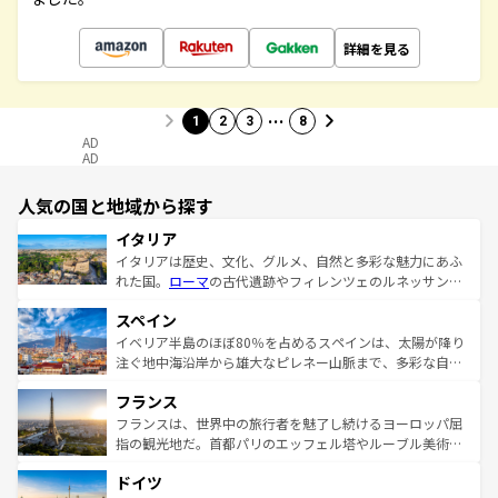
詳細を見る
…
1
2
3
8
AD
AD
人気の国と地域から探す
イタリア
イタリアは歴史、文化、グルメ、自然と多彩な魅力にあふ
れた国。
ローマ
の古代遺跡やフィレンツェのルネッサンス
美術、ヴェネツィアの運河など、歴史あるスポットはもち
スペイン
ろん、トスカーナの美しい田園風景やアマルフィ海岸の絶
景など、自然景観も見逃せない。観光の合間には、本場の
イベリア半島のほぼ80％を占めるスペインは、太陽が降り
ピザやパスタなど、絶品のイタリア料理を堪能することも
注ぐ地中海沿岸から雄大なピレネー山脈まで、多彩な自然
できる。朝目覚めてから夜眠るまで、すべての瞬間を楽し
と文化が詰まったヨーロッパ屈指の旅行先だ。多様な地域
フランス
ませてくれるイタリアで、忘れられない旅をしてみよう！
文化が根付くこの国では、情熱的なフラメンコ、熱気あふ
なお、新着のイタリア情報は
コンテンツ一覧
を参照してほ
れる闘牛、そして美味しいタパスが生活の一部となってい
フランスは、世界中の旅行者を魅了し続けるヨーロッパ屈
しい。
る。首都マドリードの洗練された雰囲気や、バルセロナの
指の観光地だ。首都パリのエッフェル塔やルーブル美術館
アートに溢れた街角から、地方では古代ローマ遺跡や中世
といった象徴的なスポットから、田舎町の古風な美しさま
ドイツ
の城塞都市、穏やかなビーチリゾートまで多彩な表情を見
で、幅広い魅力が詰まっている。華麗な宮殿、歴史的な大