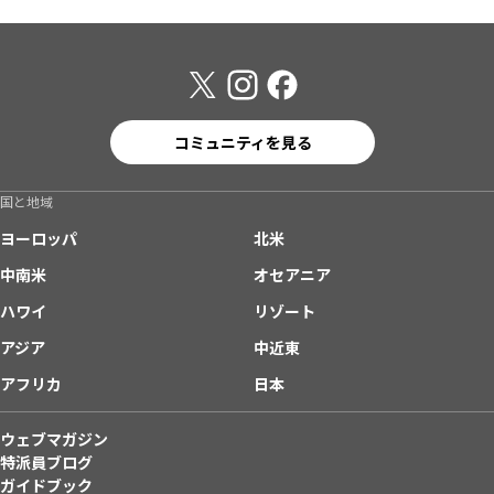
コミュニティを見る
国と地域
ヨーロッパ
北米
中南米
オセアニア
ハワイ
リゾート
アジア
中近東
アフリカ
日本
ウェブマガジン
特派員ブログ
ガイドブック