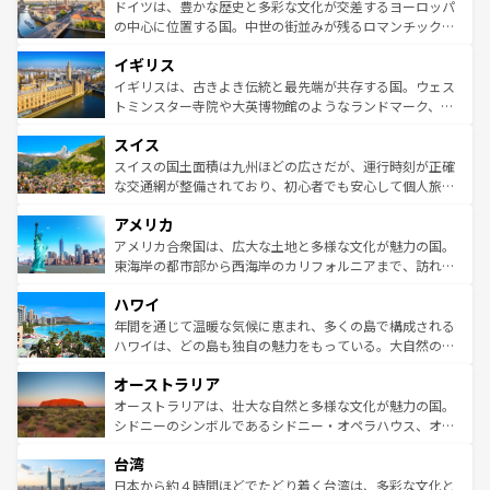
せる。地方によって風土や気候が異なるスペインはその個
聖堂、美しいビーチ、そして豊かな自然が、訪れる者を心
ドイツは、豊かな歴史と多彩な文化が交差するヨーロッパ
性で訪れる人を魅了する。 なお、新着のスペイン情報は
コ
から魅了する。また、フランスは美食の国としても知ら
の中心に位置する国。中世の街並みが残るロマンチック街
ンテンツ一覧
を参照してほしい。
れ、フランス料理はユネスコ無形文化遺産にも登録されて
道から、未来を先取りするようなモダンな都市まで多様な
イギリス
いる。シャンパンの発祥地であるランス、プロヴァンスの
顔を持つこの国は、どこを歩いても飽きることがない。ベ
香り高いラベンダー畑など、多彩な楽しみ方が可能だ。さ
ルリンの文化的活気、バイエルン州のアルプスの絶景、そ
イギリスは、古きよき伝統と最先端が共存する国。ウェス
らに、パリ以外の地域にも魅力が溢れており、どの街角に
してライン川沿いのワイン畑といった風景は必見。ビール
トミンスター寺院や大英博物館のようなランドマーク、歴
も豊かな歴史と文化が息づいている。パリ以外の個性あふ
とソーセージを味わいながら地元の人と過ごす楽しい時間
史ある大学都市、美しい丘陵地帯や牧歌的な風景など、エ
れる地方に足を運ぶとそれぞれで全く異なる文化を体験で
スイス
は、お酒好きな人にはぜひ体験してほしい。 なお、新着の
リアごとに異なる魅力がある。また、優雅なアフタヌーン
きるだろう。 なお、新着のフランス情報は
コンテンツ一覧
ドイツ情報は
コンテンツ一覧
を参照してほしい。
ティー、ビール好きにはたまらない英国パブ、サッカー観
スイスの国土面積は九州ほどの広さだが、運行時刻が正確
を参照してほしい。
戦など、本場だからこそできる体験も豊富。イギリスを旅
な交通網が整備されており、初心者でも安心して個人旅行
して楽しみつくそう。 なお、新着のイギリス情報は
コンテ
を楽しめる。日本同様に時刻表どおりの旅が可能だ。中世
アメリカ
ンツ一覧
を参照してほしい。
の建物がそのまま残る町や、スイスならではのユニークな
博物館もあり、アルプス観光だけでなく町歩きも満喫する
アメリカ合衆国は、広大な土地と多様な文化が魅力の国。
ことができる。国民の所得が高いため物価も高いが、旅行
東海岸の都市部から西海岸のカリフォルニアまで、訪れる
者向けの交通パス提供のサービスもあり、うまく活用すれ
場所ごとに異なる風景と体験が待っている。ニューヨーク
ハワイ
ば市内交通費無料で観光を楽しむこともできる。 なお、新
のような巨大都市は、観光、ショッピング、エンターテイ
着のスイス情報は
コンテンツ一覧
を参照してほしい。
ンメントが詰まった刺激的なスポットだ。一方、アメリカ
年間を通じて温暖な気候に恵まれ、多くの島で構成される
西部には大自然が広がり、グランドキャニオンやイエロー
ハワイは、どの島も独自の魅力をもっている。大自然の神
ストーン国立公園といった絶景が堪能できる。さらに、南
秘を感じたいなら、火山が生み出した壮大な景観を誇るハ
オーストラリア
部のニューオーリンズでは、音楽と美食が融合した独特の
ワイ島は見逃せない。また、定番の観光地といえばオアフ
文化が魅力。旅行者はアメリカの各地域で異なる魅力を楽
島だが、静かな自然を求めるならマウイ島やカウアイ島が
オーストラリアは、壮大な自然と多様な文化が魅力の国。
しみながら、その多様性と豊かな歴史を感じることができ
おすすめ。エメラルドグリーンに輝く海をはじめ、豊かな
シドニーのシンボルであるシドニー・オペラハウス、オー
るだろう。車でのロードトリップや列車の旅も、アメリカ
文化や歴史が息づいている。「アロハスピリット」と呼ば
ストラリア東海岸北部に広がる大サンゴ礁地帯グレートバ
ならではの贅沢な旅のスタイルだ。 なお、新着のアメリカ
台湾
れるおもてなしの心で訪れる人々を迎えてくれるハワイの
リアリーフや大陸中央部にそびえるウルル（エアーズロッ
情報は
コンテンツ一覧
を参照してほしい。
人々、おいしいローカルフードやハワイアンミュージッ
ク）、タスマニアの美しい原生林やケアンズの熱帯雨林な
日本から約４時間ほどでたどり着く台湾は、多彩な文化と