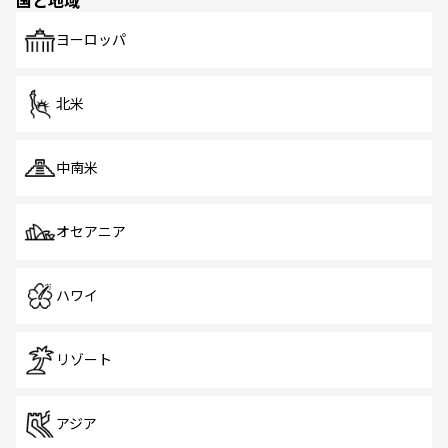
国と地域
発見がある。さらに、治安のよさや充実した公共交通機関
も、旅行者にとっては魅力的なポイント。グルメも豊富
で、ホーカーズは地元の風情を楽しめる外せないスポット
ヨーロッパ
だ。訪れる人を飽きさせないシンガポールで、多様な魅力
を体感しよう。 なお、新着のシンガポール情報は
コンテン
ツ一覧
を参照してほしい。
北米
中南米
オセアニア
ハワイ
リゾート
アジア