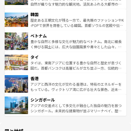
ク、伝統的なフラダンスなど、すべてがハワイの魅力を彩
ど、見どころがたくさん。また、カフェやワイン、オージ
自然が織りなす魅力的な観光地。活気あふれる大都市の台
っている。訪れるたびに新しい発見と感動が待っているハ
ービーフなどの食文化も豊かで、美味しいものであふれて
北やノスタルジックな町並みが人気な九份（ジォウフェ
ワイを、存分に味わってほしい。 なお、新着のハワイ情報
韓国
いる。アクティビティも充実しており、サーフィンやダイ
ン）、静ひつな山岳地帯である台湾東部など、都市の喧騒
は
コンテンツ一覧
を参照してほしい。
ビング、ハイキングなど、アウトドア好きにはたまらな
と山間の静けさが共存しており、訪れる人に新しい発見と
歴史ある王朝文化が残る一方で、最先端のファッションやK
い。オーストラリアの多彩な魅力を存分に味わいつくそ
驚きをもたらしてくれる。また、奥深い台湾の食文化も魅
-POPで世界を席巻している韓国。首都ソウルの宮殿や伝統
う。 なお、新着のオーストラリア情報は
コンテンツ一覧
を
力で、夜市などの屋台グルメから高級料理、ヘルシーで美
家屋が並ぶエリアでは韓国の歴史と文化に浸ることがで
参照してほしい。
ベトナム
容にもいいと評判のスイーツなど、バラエティ豊かな料理
き、地方に足を延ばせば四季折々の自然美を楽しむことが
が味わえる。 なお、新着の台湾情報は
コンテンツ一覧
を参
できる。そして、キムチや焼肉、絶品のストリートフード
豊かな自然と多様な文化が魅力的なベトナム。南北に細長
照してほしい。
まで、さまざまな韓国料理が待っている。夜には、韓国な
く伸びる国土には、広大な田園風景や青々とした山々、世
らではのナイトライフも堪能できる。あたたかいホスピタ
界遺産に登録された壮大な自然景観が点在し、都市部では
タイ
リティに包まれながら、韓国の多彩な魅力を心ゆくまで味
急速な発展と共に伝統が息づく。ハノイの古い町並みやホ
わってみてほしい。 なお、新着の韓国情報は
コンテンツ一
ーチミン市のフランス統治時代の建物も、独特の雰囲気を
タイは、東南アジアに位置する豊かな自然と歴史が息づく
覧
を参照してほしい。
醸し出している。また、バラエティの豊かさとおいしさで
国だ。首都バンコクは高層ビルが立ち並ぶ一方、伝統的な
世界中の食通を魅了してやまないベトナム料理も魅力のひ
寺院や市場がいたるところに点在し、古きよき文化と現代
香港
とつ。フォーやバインミー、ベトナムコーヒーなどは、ぜ
の活気が交差している。北部ではチェンマイなどの山岳地
ひ現地で味わいたい。どの地域を訪れてもあたたかい人々
帯で自然と触れ合い、南部ではプーケットやクラビの美し
アジアと西洋の文化が交わる香港は、特有のエネルギーを
が旅行者を迎えてくれるので、きっと忘れられない旅にな
いビーチでリゾート気分を楽しむことができる。タイ料理
もっている。ヴィクトリア湾に広がる壮大な景色、近未来
るはずだ。 なお、新着のベトナム情報は
コンテンツ一覧
を
は世界的に有名で、屋台から高級レストランまで味覚を刺
的なアートスポット、そして歴史と現代が融合した町並
参照してほしい。
シンガポール
激する。気候は一年中温暖で、どの季節にも異なる楽しみ
み、どこを訪れても感動するはず。観光スポットが密集し
が待っている。親しみやすいタイの人々、仏教を中心とし
ており、効率よく見どころを回れるのも魅力。息をのむよ
アジアの交差点として多文化が融合した独自の魅力を放つ
た文化、そして多様な観光資源が、訪れる旅人を魅了し続
うな絶景から文化的な体験まで、香港を存分に楽しみ尽く
シンガポール。未来的な建築物が並ぶマリーナベイ、歴史
ける。 なお、新着のタイ情報は
コンテンツ一覧
を参照して
そう。 なお、新着の香港情報は
コンテンツ一覧
を参照して
と伝統を感じられるエスニックタウン、多数の緑豊かな公
ほしい。
ほしい。
園や自然保護区など、自然が調和した近代的な景観と文化
の多様性あふれるカラフルな町は、どこを歩いても新しい