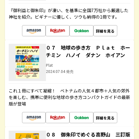
『御利益と御朱印』が凄い、を基準に全国7万社から厳選した
神社を紹介。ビギナーに優しく、ツウも納得の1冊です。
詳細を見る
０７ 地球の歩き方 Ｐｌａｔ ホー
チミン ハノイ ダナン ホイアン
Plat
2024.07.04 発売
これ１冊にすべて凝縮！ ベトナムの人気４都市＋人気の郊外
を楽しむ、携帯に便利な地球の歩き方コンパクトガイドの最新
版が登場
詳細を見る
０８ 御朱印でめぐる高野山 三訂版